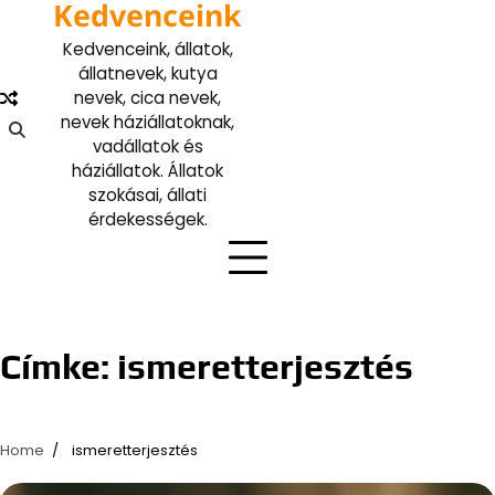
Kedvenceink
Skip
to
Kedvenceink, állatok,
content
állatnevek, kutya
nevek, cica nevek,
nevek háziállatoknak,
vadállatok és
háziállatok. Állatok
szokásai, állati
érdekességek.
Címke:
ismeretterjesztés
Home
ismeretterjesztés