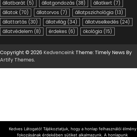
állatbarát
(5)
állatgondozás
(38)
állatkert
(7)
állatok
(70)
állatorvos
(7)
állatpszichológia
(13)
állattartás
(30)
állatvilág
(34)
állatviselkedés
(24)
állatvédelem
(8)
érdekes
(6)
ökológia
(15)
Copyright © 2026
Kedvenceink
Theme: Timely News By
Artify Themes
.
Kedves Látogató! Tájékoztatjuk, hogy a honlap felhasználói élmény
fokozásának érdekében sütiket alkalmazunk. A honlapunk