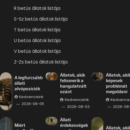
R betűs állatok listája
S-Sz betűs állatok listája
T betűs állatok listája
U betűs állatok listája
V betűs állatok listája
Z-Zs betűs állatok listája
Állatok, akik
Állatok, aki
A legfurcsább
felismerik a
képesek
állati
hangulatvált
problémát
alvópozíciók
ozást
megoldani
Kedvenceink
Kedvenceink
Kedvence
2026-08-05
2026-08-03
2026-08-
Állati
Miért
érdekességek
Állatok, aki