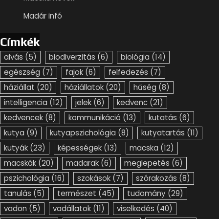
Madár infó
Címkék
alvás
(5)
biodiverzitás
(6)
biológia
(14)
egészség
(7)
fajok
(6)
felfedezés
(7)
háziállat
(20)
háziállatok
(20)
hűség
(8)
intelligencia
(12)
jelek
(6)
kedvenc
(21)
kedvencek
(8)
kommunikáció
(13)
kutatás
(6)
kutya
(9)
kutyapszichológia
(8)
kutyatartás
(11)
kutyák
(23)
képességek
(13)
macska
(12)
macskák
(20)
madarak
(6)
meglepetés
(6)
pszichológia
(16)
szokások
(7)
szórakozás
(8)
tanulás
(5)
természet
(45)
tudomány
(29)
vadon
(5)
vadállatok
(11)
viselkedés
(40)