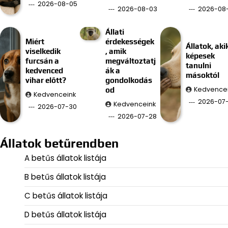
2026-08-05
2026-08-03
2026-08-
Állati
Miért
érdekességek
Állatok, aki
viselkedik
, amik
képesek
furcsán a
megváltoztatj
tanulni
kedvenced
ák a
másoktól
vihar előtt?
gondolkodás
Kedvence
od
Kedvenceink
2026-07
Kedvenceink
2026-07-30
2026-07-28
Állatok betűrendben
A betűs állatok listája
B betűs állatok listája
C betűs állatok listája
D betűs állatok listája