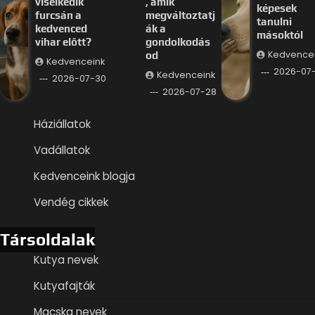
viselkedik
, amik
képesek
furcsán a
megváltoztatj
tanulni
kedvenced
ák a
másoktól
vihar előtt?
gondolkodás
Kedvence
od
Kedvenceink
2026-07
Kedvenceink
2026-07-30
2026-07-28
Háziállatok
Vadállatok
Kedvenceink blogja
Vendég cikkek
Társoldalak
Kutya nevek
Kutyafajták
Macska nevek