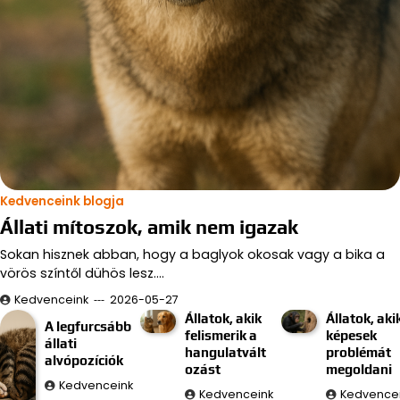
Kedvenceink blogja
Állati mítoszok, amik nem igazak
Sokan hisznek abban, hogy a baglyok okosak vagy a bika a
vörös színtől dühös lesz.…
Kedvenceink
2026-05-27
Állatok, akik
Állatok, aki
A legfurcsább
felismerik a
képesek
állati
hangulatvált
problémát
alvópozíciók
ozást
megoldani
Kedvenceink
Kedvenceink
Kedvence