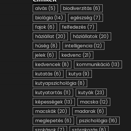
alvás
(5)
biodiverzitás
(6)
biológia
(14)
egészség
(7)
fajok
(6)
felfedezés
(7)
háziállat
(20)
háziállatok
(20)
hűség
(8)
intelligencia
(12)
jelek
(6)
kedvenc
(21)
kedvencek
(8)
kommunikáció
(13)
kutatás
(6)
kutya
(9)
kutyapszichológia
(8)
kutyatartás
(11)
kutyák
(23)
képességek
(13)
macska
(12)
macskák
(20)
madarak
(6)
meglepetés
(6)
pszichológia
(16)
szokások
(7)
szórakozás
(8)