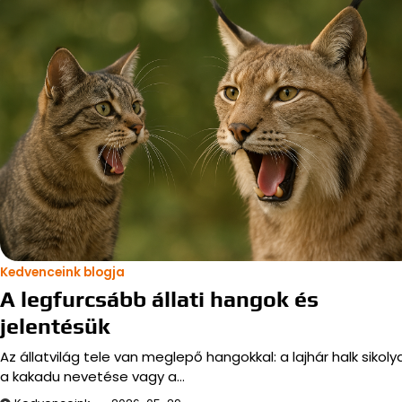
Kedvenceink blogja
A legfurcsább állati hangok és
jelentésük
Az állatvilág tele van meglepő hangokkal: a lajhár halk sikolya
a kakadu nevetése vagy a…