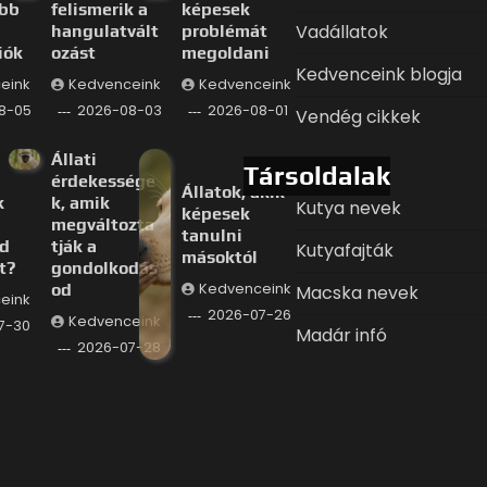
ább
felismerik a
képesek
Vadállatok
hangulatvált
problémát
iók
ozást
megoldani
Kedvenceink blogja
eink
Kedvenceink
Kedvenceink
8-05
2026-08-03
2026-08-01
Vendég cikkek
Állati
Társoldalak
érdekessége
Állatok, akik
k
k, amik
Kutya nevek
képesek
megváltozta
tanulni
d
tják a
Kutyafajták
másoktól
t?
gondolkodás
od
Kedvenceink
Macska nevek
eink
2026-07-26
Kedvenceink
7-30
Madár infó
2026-07-28