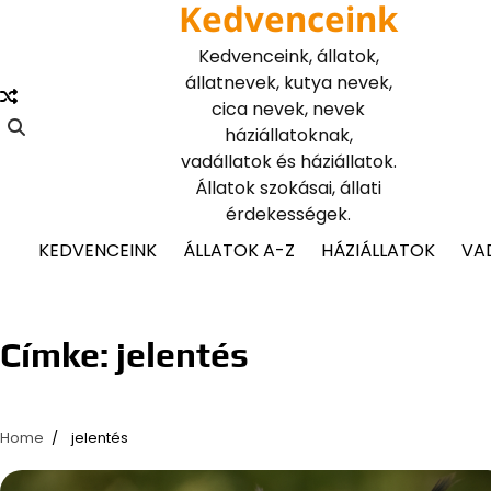
Kedvenceink
Skip
to
Kedvenceink, állatok,
content
állatnevek, kutya nevek,
cica nevek, nevek
háziállatoknak,
vadállatok és háziállatok.
Állatok szokásai, állati
érdekességek.
KEDVENCEINK
ÁLLATOK A-Z
HÁZIÁLLATOK
VA
Címke:
jelentés
Home
jelentés