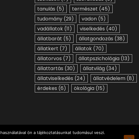
tanulás
(5)
természet
(45)
tudomány
(29)
vadon
(5)
vadállatok
(11)
viselkedés
(40)
állatbarát
(5)
állatgondozás
(38)
állatkert
(7)
állatok
(70)
állatorvos
(7)
állatpszichológia
(13)
állattartás
(30)
állatvilág
(34)
állatviselkedés
(24)
állatvédelem
(8)
érdekes
(6)
ökológia
(15)
használatával ön a tájékoztatásunkat tudomásul veszi.