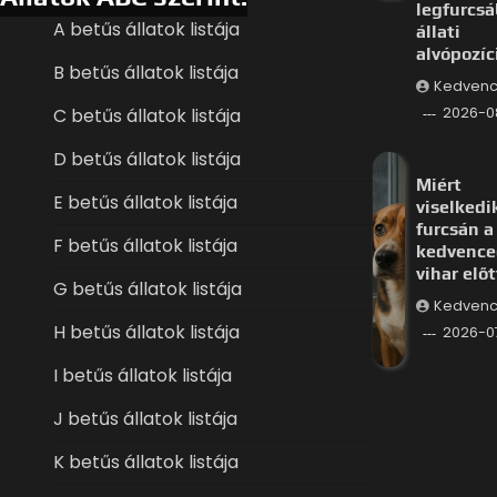
legfurcs
A betűs állatok listája
állati
alvópozíc
B betűs állatok listája
Kedvenc
C betűs állatok listája
2026-0
D betűs állatok listája
Miért
E betűs állatok listája
viselkedi
furcsán a
F betűs állatok listája
kedvence
vihar előt
G betűs állatok listája
Kedvenc
H betűs állatok listája
2026-0
I betűs állatok listája
J betűs állatok listája
K betűs állatok listája