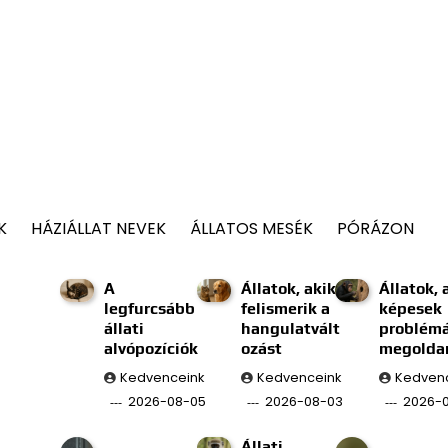
K
HÁZIÁLLAT NEVEK
ÁLLATOS MESÉK
PÓRÁZON
A
Állatok, akik
Állatok, 
legfurcsább
felismerik a
képesek
állati
hangulatvált
problém
alvópozíciók
ozást
megolda
Kedvenceink
Kedvenceink
Kedven
2026-08-05
2026-08-03
2026-0
Állati