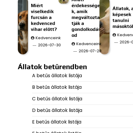
Miért
érdekessége
Állatok, 
viselkedik
k, amik
képesek
furcsán a
megváltozta
tanulni
kedvenced
tják a
másoktó
vihar előtt?
gondolkodás
od
Kedven
Kedvenceink
2026-
Kedvenceink
2026-07-30
2026-07-28
Állatok betűrendben
A betűs állatok listája
B betűs állatok listája
C betűs állatok listája
D betűs állatok listája
E betűs állatok listája