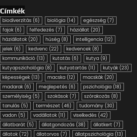
Címkék
biodiverzitás
(6)
biológia
(14)
egészség
(7)
fajok
(6)
felfedezés
(7)
háziállat
(20)
háziállatok
(20)
hűség
(8)
intelligencia
(12)
jelek
(6)
kedvenc
(22)
kedvencek
(8)
kommunikáció
(13)
kutatás
(6)
kutya
(9)
kutyapszichológia
(8)
kutyatartás
(11)
kutyák
(23)
képességek
(13)
macska
(12)
macskák
(20)
madarak
(6)
meglepetés
(6)
pszichológia
(18)
személyiség
(5)
szokások
(7)
szórakozás
(8)
tanulás
(5)
természet
(46)
tudomány
(30)
vadon
(5)
vadállatok
(11)
viselkedés
(42)
állatbarát
(5)
állatgondozás
(38)
állatkert
(7)
állatok
(72)
állatorvos
(7)
állatpszichológia
(13)