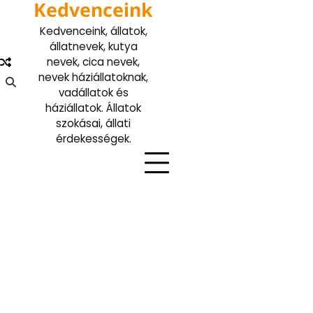
Kedvenceink
Skip
to
Kedvenceink, állatok,
content
állatnevek, kutya
nevek, cica nevek,
nevek háziállatoknak,
vadállatok és
háziállatok. Állatok
szokásai, állati
érdekességek.