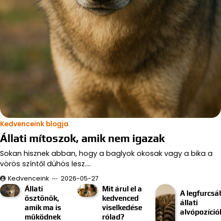
Kedvenceink blogja
Állati mítoszok, amik nem igazak
Sokan hisznek abban, hogy a baglyok okosak vagy a bika a
vörös színtől dühös lesz.…
Kedvenceink
2026-05-27
Állati
Mit árul el a
A legfurcsá
ösztönök,
kedvenced
állati
amik ma is
viselkedése
alvópozíció
működnek
rólad?