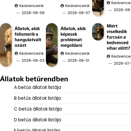
Kedvence
Kedvenceink
Kedvenceink
2026-08
2026-08-09
2026-08-07
Miért
Állatok, akik
Állatok, akik
viselkedik
felismerik a
képesek
furcsán a
hangulatvált
problémát
kedvenced
ozást
megoldani
vihar előtt?
Kedvenceink
Kedvenceink
Kedvence
2026-08-03
2026-08-01
2026-07
Állatok betűrendben
A betűs állatok listája
B betűs állatok listája
C betűs állatok listája
D betűs állatok listája
E betűs állatok listája