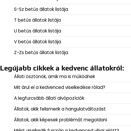
S-Sz betűs állatok listája
T betűs állatok listája
U betűs állatok listája
V betűs állatok listája
Z-Zs betűs állatok listája
Legújabb cikkek a kedvenc állatokról:
Állati ösztönök, amik ma is működnek
Mit árul el a kedvenced viselkedése rólad?
A legfurcsább állati alvópozíciók
Állatok, akik felismerik a hangulatváltozást
Állatok, akik képesek problémát megoldani
Miért viselkedik furcsán a kedvenced vihar előtt?