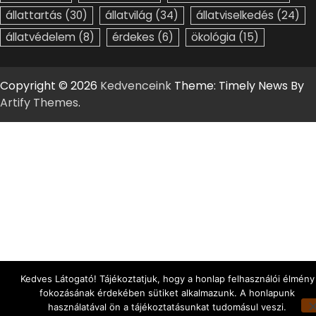
állattartás
(30)
állatvilág
(34)
állatviselkedés
(24)
állatvédelem
(8)
érdekes
(6)
ökológia
(15)
Copyright © 2026
Kedvenceink
Theme: Timely News By
Artify Themes
.
Kedves Látogató! Tájékoztatjuk, hogy a honlap felhasználói élmény
fokozásának érdekében sütiket alkalmazunk. A honlapunk
használatával ön a tájékoztatásunkat tudomásul veszi.