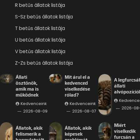
R betűs állatok listája
S-Sz betűs állatok listája
T betűs állatok listája
U betűs állatok listája
V betűs állatok listája
Z-Zs betűs állatok listája
Állati
Mit árul el a
A legfurcsá
ösztönök,
kedvenced
állati
amik ma is
viselkedése
alvópozíció
működnek
rólad?
Kedvence
Kedvenceink
Kedvenceink
2026-08
2026-08-09
2026-08-07
Miért
Állatok, akik
Állatok, akik
viselkedik
felismerik a
képesek
furcsán a
hangulatvált
problémát