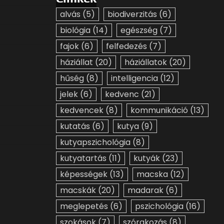
alvás
(5)
biodiverzitás
(6)
biológia
(14)
egészség
(7)
fajok
(6)
felfedezés
(7)
háziállat
(20)
háziállatok
(20)
hűség
(8)
intelligencia
(12)
jelek
(6)
kedvenc
(21)
kedvencek
(8)
kommunikáció
(13)
kutatás
(6)
kutya
(9)
kutyapszichológia
(8)
kutyatartás
(11)
kutyák
(23)
képességek
(13)
macska
(12)
macskák
(20)
madarak
(6)
meglepetés
(6)
pszichológia
(16)
szokások
(7)
szórakozás
(8)