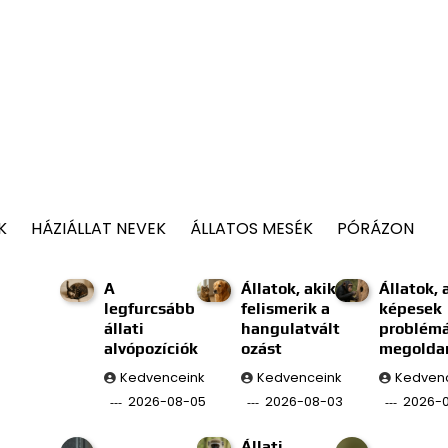
K
HÁZIÁLLAT NEVEK
ÁLLATOS MESÉK
PÓRÁZON
A
Állatok, akik
Állatok, 
legfurcsább
felismerik a
képesek
állati
hangulatvált
problém
alvópozíciók
ozást
megolda
Kedvenceink
Kedvenceink
Kedven
2026-08-05
2026-08-03
2026-0
Állati