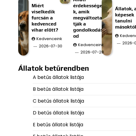
Miért
érdekessége
Állatok, 
viselkedik
k, amik
képesek
furcsán a
megváltozta
tanulni
kedvenced
tják a
másoktó
vihar előtt?
gondolkodás
od
Kedven
Kedvenceink
2026-
Kedvenceink
2026-07-30
2026-07-28
Állatok betűrendben
A betűs állatok listája
B betűs állatok listája
C betűs állatok listája
D betűs állatok listája
E betűs állatok listája