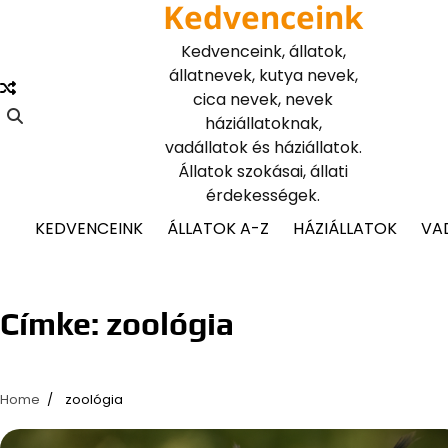
Kedvenceink
Skip
to
Kedvenceink, állatok,
content
állatnevek, kutya nevek,
cica nevek, nevek
háziállatoknak,
vadállatok és háziállatok.
Állatok szokásai, állati
érdekességek.
KEDVENCEINK
ÁLLATOK A-Z
HÁZIÁLLATOK
VA
Címke:
zoológia
Home
zoológia