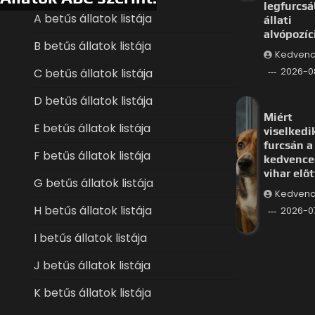
legfurcs
A betűs állatok listája
állati
alvópozíc
B betűs állatok listája
Kedvenc
C betűs állatok listája
2026-0
D betűs állatok listája
Miért
E betűs állatok listája
viselkedi
furcsán a
F betűs állatok listája
kedvence
vihar előt
G betűs állatok listája
Kedvenc
H betűs állatok listája
2026-0
I betűs állatok listája
J betűs állatok listája
K betűs állatok listája