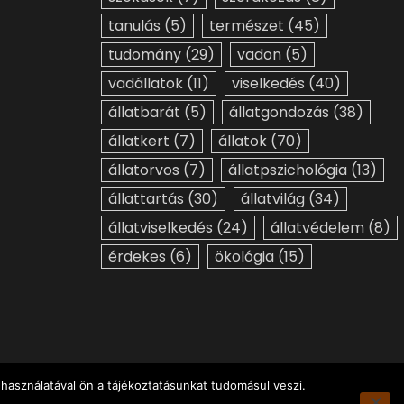
tanulás
(5)
természet
(45)
tudomány
(29)
vadon
(5)
vadállatok
(11)
viselkedés
(40)
állatbarát
(5)
állatgondozás
(38)
állatkert
(7)
állatok
(70)
állatorvos
(7)
állatpszichológia
(13)
állattartás
(30)
állatvilág
(34)
állatviselkedés
(24)
állatvédelem
(8)
érdekes
(6)
ökológia
(15)
használatával ön a tájékoztatásunkat tudomásul veszi.