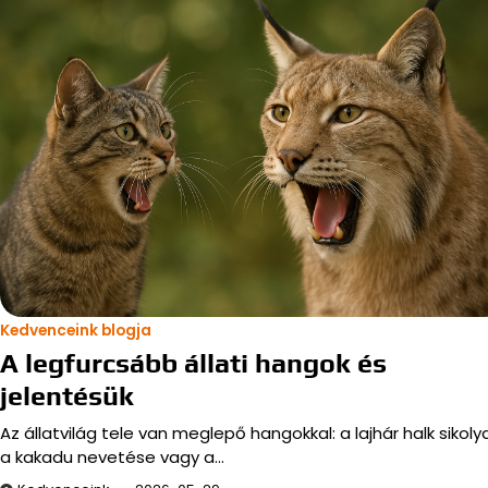
Kedvenceink blogja
A legfurcsább állati hangok és
jelentésük
Az állatvilág tele van meglepő hangokkal: a lajhár halk sikolya
a kakadu nevetése vagy a…