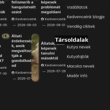
ább
felismerik a
képesek
Vadállatok
hangulatvált
problémát
iók
ozást
megoldani
Kedvenceink blogja
eink
Kedvenceink
Kedvenceink
8-05
2026-08-03
2026-08-01
Vendég cikkek
Állati
Társoldalak
érdekessége
Állatok, akik
k
k, amik
Kutya nevek
képesek
megváltozta
tanulni
d
tják a
Kutyafajták
másoktól
t?
gondolkodás
od
Kedvenceink
Macska nevek
eink
2026-07-26
Kedvenceink
7-30
Madár infó
2026-07-28