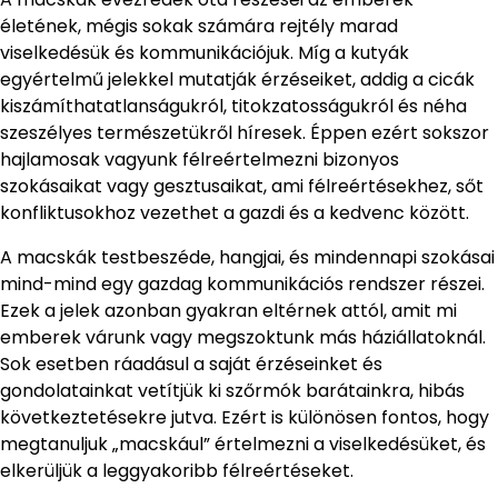
életének, mégis sokak számára rejtély marad
viselkedésük és kommunikációjuk. Míg a kutyák
egyértelmű jelekkel mutatják érzéseiket, addig a cicák
kiszámíthatatlanságukról, titokzatosságukról és néha
szeszélyes természetükről híresek. Éppen ezért sokszor
hajlamosak vagyunk félreértelmezni bizonyos
szokásaikat vagy gesztusaikat, ami félreértésekhez, sőt
konfliktusokhoz vezethet a gazdi és a kedvenc között.
A macskák testbeszéde, hangjai, és mindennapi szokásai
mind-mind egy gazdag kommunikációs rendszer részei.
Ezek a jelek azonban gyakran eltérnek attól, amit mi
emberek várunk vagy megszoktunk más háziállatoknál.
Sok esetben ráadásul a saját érzéseinket és
gondolatainkat vetítjük ki szőrmók barátainkra, hibás
következtetésekre jutva. Ezért is különösen fontos, hogy
megtanuljuk „macskául” értelmezni a viselkedésüket, és
elkerüljük a leggyakoribb félreértéseket.