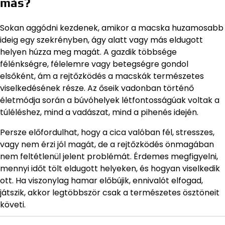
más?
Sokan aggódni kezdenek, amikor a macska huzamosabb
ideig egy szekrényben, ágy alatt vagy más eldugott
helyen húzza meg magát. A gazdik többsége
félénkségre, félelemre vagy betegségre gondol
elsőként, ám a rejtőzködés a macskák természetes
viselkedésének része. Az őseik vadonban történő
életmódja során a búvóhelyek létfontosságúak voltak a
túléléshez, mind a vadászat, mind a pihenés idején.
Persze előfordulhat, hogy a cica valóban fél, stresszes,
vagy nem érzi jól magát, de a rejtőzködés önmagában
nem feltétlenül jelent problémát. Érdemes megfigyelni,
mennyi időt tölt eldugott helyeken, és hogyan viselkedik
ott. Ha viszonylag hamar előbújik, ennivalót elfogad,
játszik, akkor legtöbbször csak a természetes ösztöneit
követi.