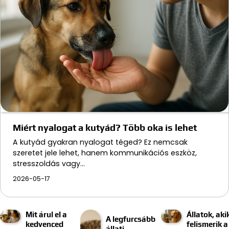
Miért nyalogat a kutyád? Több oka is lehet
A kutyád gyakran nyalogat téged? Ez nemcsak
szeretet jele lehet, hanem kommunikációs eszköz,
stresszoldás vagy…
2026-05-17
Mit árul el a
Állatok, aki
A legfurcsább
kedvenced
felismerik a
állati