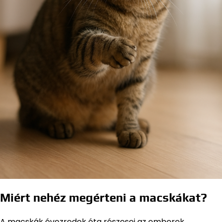
Miért nehéz megérteni a macskákat?
A macskák évezredek óta részesei az emberek