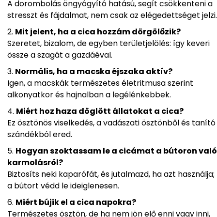
A dorombolás öngyógyító hatású, segít csökkenteni a
stresszt és fájdalmat, nem csak az elégedettséget jelzi.
Mit jelent, ha a cica hozzám dörgölőzik?
Szeretet, bizalom, de egyben területjelölés: így keveri
össze a szagát a gazdáéval.
Normális, ha a macska éjszaka aktív?
Igen, a macskák természetes életritmusa szerint
alkonyatkor és hajnalban a legélénkebbek.
Miért hoz haza döglött állatokat a cica?
Ez ösztönös viselkedés, a vadászati ösztönből és tanító
szándékból ered.
Hogyan szoktassam le a cicámat a bútoron való
karmolásról?
Biztosíts neki kaparófát, és jutalmazd, ha azt használja;
a bútort védd le ideiglenesen.
Miért bújik el a cica napokra?
Természetes ösztön, de ha nem jön elő enni vagy inni,