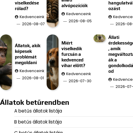
viselkedése
hangulatvá
alvópozíciók
rólad?
ozást
Kedvenceink
Kedvenceink
Kedvence
2026-08-05
2026-08-07
2026-08
Állati
Miért
érdekesség
Állatok, akik
viselkedik
, amik
képesek
furcsán a
megváltozt
problémát
kedvenced
ák a
megoldani
vihar előtt?
gondolkod
Kedvenceink
od
Kedvenceink
2026-08-01
Kedvence
2026-07-30
2026-07
Állatok betűrendben
A betűs állatok listája
B betűs állatok listája
C betűs állatok listája