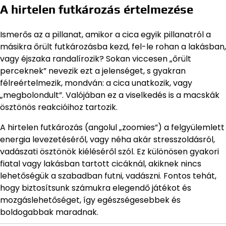
A hirtelen futkározás értelmezése
Ismerős az a pillanat, amikor a cica egyik pillanatról a
másikra őrült futkározásba kezd, fel-le rohan a lakásban,
vagy éjszaka randalírozik? Sokan viccesen „őrült
perceknek” nevezik ezt a jelenséget, s gyakran
félreértelmezik, mondván: a cica unatkozik, vagy
„megbolondult”. Valójában ez a viselkedés is a macskák
ösztönös reakcióihoz tartozik.
A hirtelen futkározás (angolul „zoomies”) a felgyülemlett
energia levezetéséről, vagy néha akár stresszoldásról,
vadászati ösztönök kiéléséről szól. Ez különösen gyakori
fiatal vagy lakásban tartott cicáknál, akiknek nincs
lehetőségük a szabadban futni, vadászni. Fontos tehát,
hogy biztosítsunk számukra elegendő játékot és
mozgáslehetőséget, így egészségesebbek és
boldogabbak maradnak.