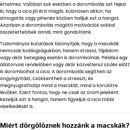
értelmez. Valóban sok esetben a dorombolás azt fejezi
ki, hogy a cica jól érzi magát, különösen akkor, ha
simogatás vagy pihenés közben halljuk ezt a hangot.
Azonban a dorombolás mögötti motivációk sokkal
összetettebbek annál, mint gondolnánk.
Tudományos kutatások bizonyítják, hogy a macskák
nemcsak boldogságukban, hanem stressz, fájdalom
vagy akár betegség esetén is dorombolnak. Például egy
állatorvosi rendelőben vagy akár közvetlenül szülés előtt
is dorombolhat a cica. A dorombolás segítheti az
öngyógyítást, csökkentheti a stresszt, és
megnyugtathatja mind a macskát, mind a körülötte
lévőket. Ezért fontos, hogy ne csak az öröm jeleként
kezeljük ezt a hangot, hanem figyeljük a cica többi
viselkedését is.
Miért dörgölőznek hozzánk a macskák?