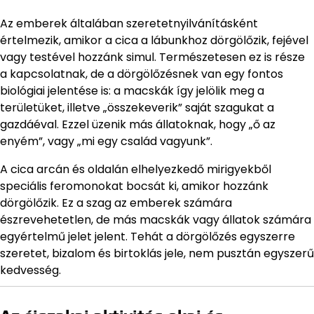
Az emberek általában szeretetnyilvánításként
értelmezik, amikor a cica a lábunkhoz dörgölőzik, fejével
vagy testével hozzánk simul. Természetesen ez is része
a kapcsolatnak, de a dörgölőzésnek van egy fontos
biológiai jelentése is: a macskák így jelölik meg a
területüket, illetve „összekeverik” saját szagukat a
gazdáéval. Ezzel üzenik más állatoknak, hogy „ő az
enyém”, vagy „mi egy család vagyunk”.
A cica arcán és oldalán elhelyezkedő mirigyekből
speciális feromonokat bocsát ki, amikor hozzánk
dörgölőzik. Ez a szag az emberek számára
észrevehetetlen, de más macskák vagy állatok számára
egyértelmű jelet jelent. Tehát a dörgölőzés egyszerre
szeretet, bizalom és birtoklás jele, nem pusztán egyszerű
kedvesség.