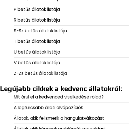
P betűs állatok listája
R betűs állatok listája
S-Sz betűs állatok listája
T betűs állatok listája
U betűs állatok listája
V betűs állatok listája
Z-Zs betűs állatok listája
Legújabb cikkek a kedvenc állatokról:
Mit árul el a kedvenced viselkedése rólad?
A legfurcsább állati alvópozíciók
Állatok, akik felismerik a hangulatváltozást
Állatok, akik képesek problémát megoldani