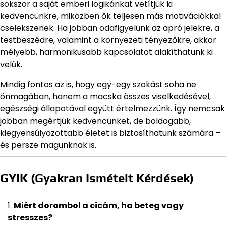
sokszor a saját emberi logikánkat vetítjük ki
kedvencünkre, miközben ők teljesen más motivációkkal
cselekszenek. Ha jobban odafigyelünk az apró jelekre, a
testbeszédre, valamint a környezeti tényezőkre, akkor
mélyebb, harmonikusabb kapcsolatot alakíthatunk ki
velük.
Mindig fontos az is, hogy egy-egy szokást soha ne
önmagában, hanem a macska összes viselkedésével,
egészségi állapotával együtt értelmezzünk. Így nemcsak
jobban megértjük kedvencünket, de boldogabb,
kiegyensúlyozottabb életet is biztosíthatunk számára –
és persze magunknak is.
GYIK (Gyakran Ismételt Kérdések)
Miért dorombol a cicám, ha beteg vagy
stresszes?