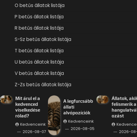
O betűs állatok listája
P betűs állatok listája
R betűs állatok listája
S-Sz betűs állatok listája
T betűs állatok listája
U betűs állatok listája
V betűs állatok listája
Z-Zs betűs állatok listája
Mit árul el a
Állatok, aki
A legfurcsább
kedvenced
felismerik a
állati
viselkedése
hangulatvá
alvópozíciók
rólad?
ozást
Kedvenceink
Kedvenceink
Kedvence
2026-08-05
2026-08-07
2026-08