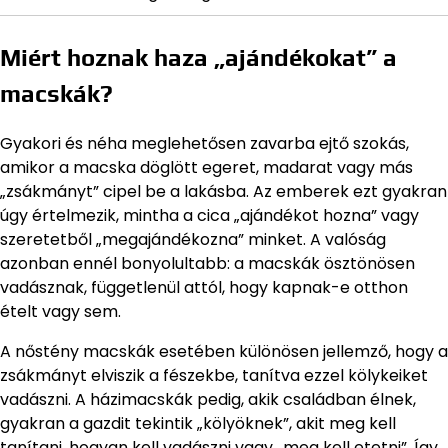
Miért hoznak haza „ajándékokat” a
macskák?
Gyakori és néha meglehetősen zavarba ejtő szokás,
amikor a macska döglött egeret, madarat vagy más
„zsákmányt” cipel be a lakásba. Az emberek ezt gyakran
úgy értelmezik, mintha a cica „ajándékot hozna” vagy
szeretetből „megajándékozna” minket. A valóság
azonban ennél bonyolultabb: a macskák ösztönösen
vadásznak, függetlenül attól, hogy kapnak-e otthon
ételt vagy sem.
A nőstény macskák esetében különösen jellemző, hogy a
zsákmányt elviszik a fészekbe, tanítva ezzel kölykeiket
vadászni. A házimacskák pedig, akik családban élnek,
gyakran a gazdit tekintik „kölyöknek”, akit meg kell
tanítani, hogyan kell vadászni vagy „meg kell etetni”. Így