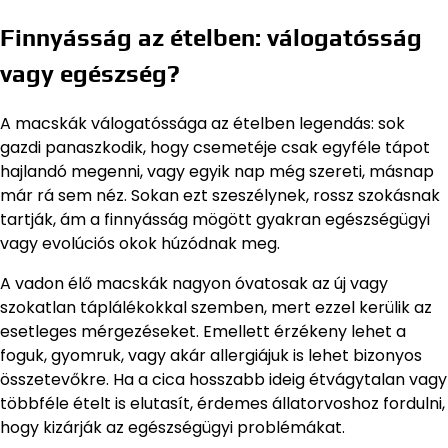
Finnyásság az ételben: válogatósság
vagy egészség?
A macskák válogatóssága az ételben legendás: sok
gazdi panaszkodik, hogy csemetéje csak egyféle tápot
hajlandó megenni, vagy egyik nap még szereti, másnap
már rá sem néz. Sokan ezt szeszélynek, rossz szokásnak
tartják, ám a finnyásság mögött gyakran egészségügyi
vagy evolúciós okok húzódnak meg.
A vadon élő macskák nagyon óvatosak az új vagy
szokatlan táplálékokkal szemben, mert ezzel kerülik az
esetleges mérgezéseket. Emellett érzékeny lehet a
foguk, gyomruk, vagy akár allergiájuk is lehet bizonyos
összetevőkre. Ha a cica hosszabb ideig étvágytalan vagy
többféle ételt is elutasít, érdemes állatorvoshoz fordulni,
hogy kizárják az egészségügyi problémákat.