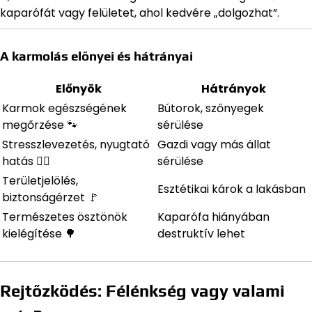
kaparófát vagy felületet, ahol kedvére „dolgozhat”.
A karmolás előnyei és hátrányai
Előnyök
Hátrányok
Karmok egészségének
Bútorok, szőnyegek
megőrzése 🐾
sérülése
Stresszlevezetés, nyugtató
Gazdi vagy más állat
hatás 🧘‍♂️
sérülése
Területjelölés,
Esztétikai károk a lakásban
biztonságérzet 🚩
Természetes ösztönök
Kaparófa hiányában
kielégítése 🌳
destruktív lehet
Rejtőzködés: Félénkség vagy valami