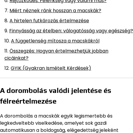
Rejtőzködés: Félénkség vagy valami más?
Miért néznek ránk hosszan a macskák?
A hirtelen futkározás értelmezése
Finnyásság az ételben: válogatósság vagy egészség?
A függetlenség mítosza a macskákról
Összegzés: Hogyan értelmezhetjük jobban
cicáinkat?
GYIK (Gyakran Ismételt Kérdések)
A dorombolás valódi jelentése és
félreértelmezése
A dorombolás a macskák egyik legismertebb és
legkedveltebb viselkedése, amelyet sok gazdi
automatikusan a boldogság, elégedettség jeleként