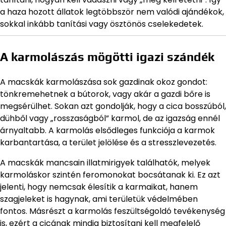
a haza hozott állatok legtöbbször nem valódi ajándékok,
sokkal inkább tanítási vagy ösztönös cselekedetek.
A karmolászás mögötti igazi szándék
A macskák karmolászása sok gazdinak okoz gondot:
tönkremehetnek a bútorok, vagy akár a gazdi bőre is
megsérülhet. Sokan azt gondolják, hogy a cica bosszúból,
dühből vagy „rosszaságból” karmol, de az igazság ennél
árnyaltabb. A karmolás elsődleges funkciója a karmok
karbantartása, a terület jelölése és a stresszlevezetés.
A macskák mancsain illatmirigyek találhatók, melyek
karmoláskor szintén feromonokat bocsátanak ki. Ez azt
jelenti, hogy nemcsak élesítik a karmaikat, hanem
szagjeleket is hagynak, ami területük védelmében
fontos. Másrészt a karmolás feszültségoldó tevékenység
is, ezért a cicának mindig biztosítani kell megfelelő