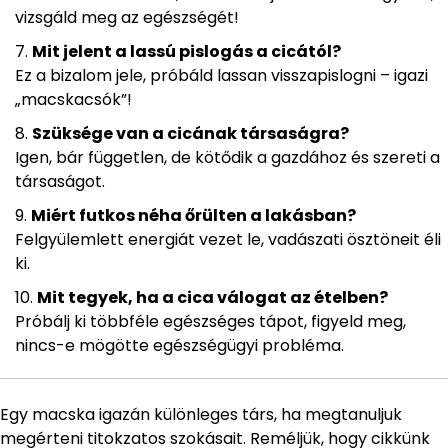
vizsgáld meg az egészségét!
Mit jelent a lassú pislogás a cicától?
Ez a bizalom jele, próbáld lassan visszapislogni – igazi
„macskacsók”!
Szüksége van a cicának társaságra?
Igen, bár független, de kötődik a gazdához és szereti a
társaságot.
Miért futkos néha őrülten a lakásban?
Felgyülemlett energiát vezet le, vadászati ösztöneit éli
ki.
Mit tegyek, ha a cica válogat az ételben?
Próbálj ki többféle egészséges tápot, figyeld meg,
nincs-e mögötte egészségügyi probléma.
Egy macska igazán különleges társ, ha megtanuljuk
megérteni titokzatos szokásait. Reméljük, hogy cikkünk