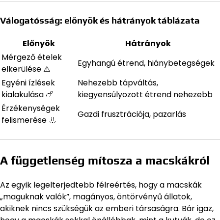
Válogatósság: előnyök és hátrányok táblázata
Előnyök
Hátrányok
Mérgező ételek
Egyhangú étrend, hiánybetegségek
elkerülése ⚠️
Egyéni ízlések
Nehezebb tápváltás,
kialakulása 🍗
kiegyensúlyozott étrend nehezebb
Érzékenységek
Gazdi frusztrációja, pazarlás
felismerése 👃
A függetlenség mítosza a macskákról
Az egyik legelterjedtebb félreértés, hogy a macskák
„maguknak valók”, magányos, öntörvényű állatok,
akiknek nincs szükségük az emberi társaságra. Bár igaz,