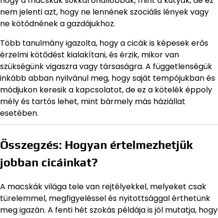
hogy a macskák sokkal önállóbbak, mint a kutyák, de ez
nem jelenti azt, hogy ne lennének szociális lények vagy
ne kötődnének a gazdájukhoz.
Több tanulmány igazolta, hogy a cicák is képesek erős
érzelmi kötődést kialakítani, és érzik, mikor van
szükségünk vigaszra vagy társaságra. A függetlenségük
inkább abban nyilvánul meg, hogy saját tempójukban és
módjukon keresik a kapcsolatot, de ez a kötelék éppoly
mély és tartós lehet, mint bármely más háziállat
esetében.
Összegzés: Hogyan értelmezhetjük
jobban cicáinkat?
A macskák világa tele van rejtélyekkel, melyeket csak
türelemmel, megfigyeléssel és nyitottsággal érthetünk
meg igazán. A fenti hét szokás példája is jól mutatja, hogy