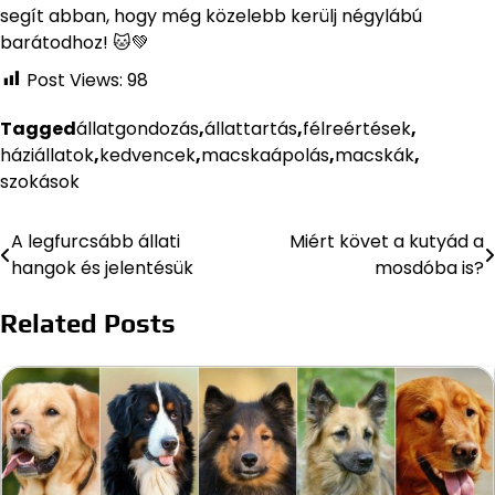
segít abban, hogy még közelebb kerülj négylábú
barátodhoz! 🐱💚
Post Views:
98
Tagged
állatgondozás
,
állattartás
,
félreértések
,
háziállatok
,
kedvencek
,
macskaápolás
,
macskák
,
szokások
A legfurcsább állati
Miért követ a kutyád a
Bejegyzés
hangok és jelentésük
mosdóba is?
navigáció
Related Posts