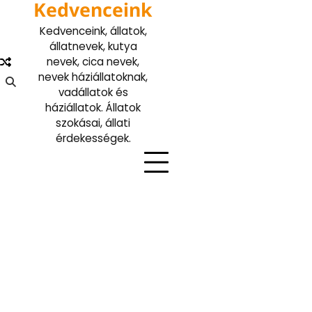
Kedvenceink
Skip
to
Kedvenceink, állatok,
content
állatnevek, kutya
nevek, cica nevek,
nevek háziállatoknak,
vadállatok és
háziállatok. Állatok
szokásai, állati
érdekességek.