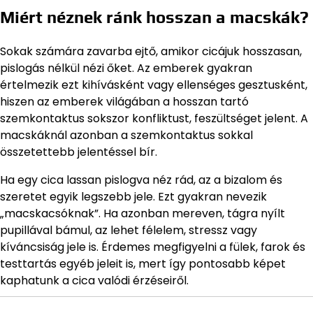
Miért néznek ránk hosszan a macskák?
Sokak számára zavarba ejtő, amikor cicájuk hosszasan,
pislogás nélkül nézi őket. Az emberek gyakran
értelmezik ezt kihívásként vagy ellenséges gesztusként,
hiszen az emberek világában a hosszan tartó
szemkontaktus sokszor konfliktust, feszültséget jelent. A
macskáknál azonban a szemkontaktus sokkal
összetettebb jelentéssel bír.
Ha egy cica lassan pislogva néz rád, az a bizalom és
szeretet egyik legszebb jele. Ezt gyakran nevezik
„macskacsóknak”. Ha azonban mereven, tágra nyílt
pupillával bámul, az lehet félelem, stressz vagy
kíváncsiság jele is. Érdemes megfigyelni a fülek, farok és
testtartás egyéb jeleit is, mert így pontosabb képet
kaphatunk a cica valódi érzéseiről.