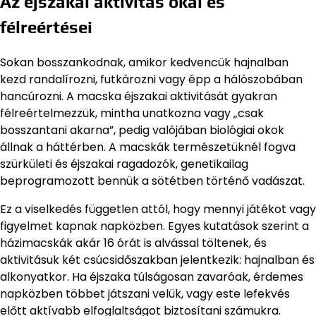
Az éjszakai aktivitás okai és
félreértései
Sokan bosszankodnak, amikor kedvencük hajnalban
kezd randalírozni, futkározni vagy épp a hálószobában
hancúrozni. A macska éjszakai aktivitását gyakran
félreértelmezzük, mintha unatkozna vagy „csak
bosszantani akarna”, pedig valójában biológiai okok
állnak a háttérben. A macskák természetüknél fogva
szürkületi és éjszakai ragadozók, genetikailag
beprogramozott bennük a sötétben történő vadászat.
Ez a viselkedés független attól, hogy mennyi játékot vagy
figyelmet kapnak napközben. Egyes kutatások szerint a
házimacskák akár 16 órát is alvással töltenek, és
aktivitásuk két csúcsidőszakban jelentkezik: hajnalban és
alkonyatkor. Ha éjszaka túlságosan zavaróak, érdemes
napközben többet játszani velük, vagy este lefekvés
előtt aktívabb elfoglaltságot biztosítani számukra.