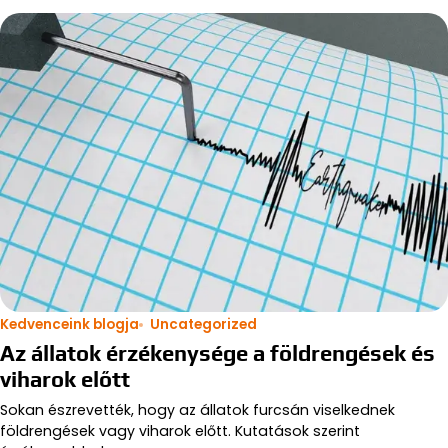
Kedvenceink blogja
Uncategorized
Az állatok érzékenysége a földrengések és
viharok előtt
Sokan észrevették, hogy az állatok furcsán viselkednek
földrengések vagy viharok előtt. Kutatások szerint