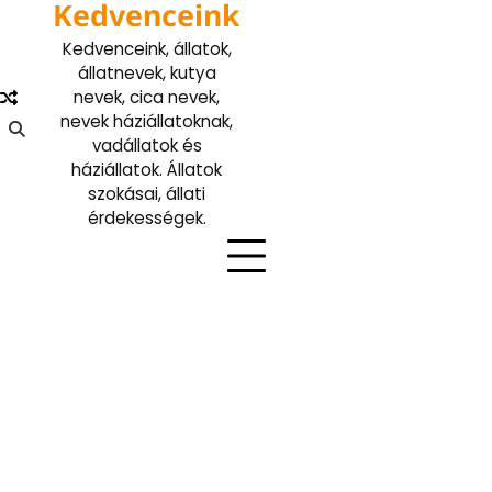
Kedvenceink
Skip
to
Kedvenceink, állatok,
content
állatnevek, kutya
nevek, cica nevek,
nevek háziállatoknak,
vadállatok és
háziállatok. Állatok
szokásai, állati
érdekességek.