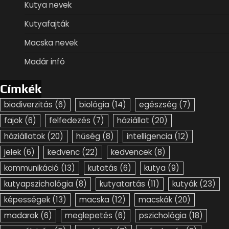
Kutya nevek
Kutyafajták
Macska nevek
Madár infó
Címkék
biodiverzitás
(6)
biológia
(14)
egészség
(7)
fajok
(6)
felfedezés
(7)
háziállat
(20)
háziállatok
(20)
hűség
(8)
intelligencia
(12)
jelek
(6)
kedvenc
(22)
kedvencek
(8)
kommunikáció
(13)
kutatás
(6)
kutya
(9)
kutyapszichológia
(8)
kutyatartás
(11)
kutyák
(23)
képességek
(13)
macska
(12)
macskák
(20)
madarak
(6)
meglepetés
(6)
pszichológia
(18)