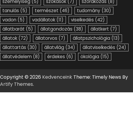
személyiség
(5)
szokások
(7)
szórakozás
(8)
tanulás
(5)
természet
(46)
tudomány
(30)
vadon
(5)
vadállatok
(11)
viselkedés
(42)
állatbarát
(5)
állatgondozás
(38)
állatkert
(7)
állatok
(72)
állatorvos
(7)
állatpszichológia
(13)
állattartás
(30)
állatvilág
(34)
állatviselkedés
(24)
állatvédelem
(8)
érdekes
(6)
ökológia
(15)
Copyright © 2026
Kedvenceink
Theme: Timely News By
Artify Themes
.