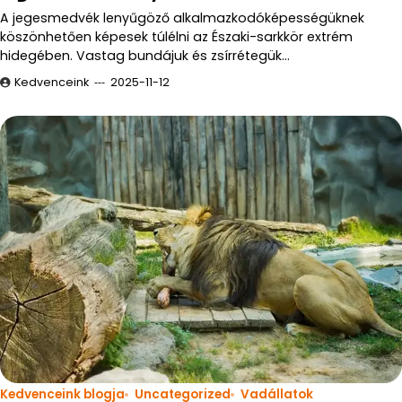
A jegesmedvék lenyűgöző alkalmazkodóképességüknek
köszönhetően képesek túlélni az Északi-sarkkör extrém
hidegében. Vastag bundájuk és zsírrétegük…
Kedvenceink
2025-11-12
Kedvenceink blogja
Uncategorized
Vadállatok