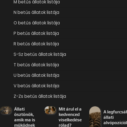
M betűs állatok listája
N betűs állatok listája
O betűs állatok listája
P betűs állatok listája
R betűs állatok listája
S-Sz betűs állatok listája
T betűs állatok listája
U betűs állatok listája
V betűs állatok listája
Z-Zs betűs állatok listája
Állati
Mit árul el a
A legfurcsá
ösztönök,
kedvenced
állati
amik ma is
viselkedése
alvópozíció
működnek
rólad?