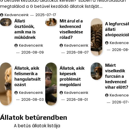
G betűvel kezdődő állatokat keresel? Ebben a felsorolásban
megtalálod a G betűvel kezdődő állatok listáját.…
Kedvenceink
2025-07-17
Állati
Mit árul el a
A legfurcsá
ösztönök,
kedvenced
állati
amik ma is
viselkedése
alvópozíció
működnek
rólad?
Kedvence
Kedvenceink
Kedvenceink
2026-08
2026-08-09
2026-08-07
Miért
Állatok, akik
Állatok, akik
viselkedik
felismerik a
képesek
furcsán a
hangulatvált
problémát
kedvenced
ozást
megoldani
vihar előtt?
Kedvenceink
Kedvenceink
Kedvence
2026-08-03
2026-08-01
2026-07
Állatok betűrendben
A betűs állatok listája