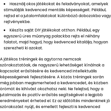
Használj okos játékokat és feladványokat, amelyek
stimulálják kedvenced mentális képességeit. Például,
rejtsd el a jutalomfalatokat különböző dobozokba vagy
rejtvényekbe.
Készíts saját DIY játékokat otthon. Például, egy
egyszerű üres műanyag palackba rejts el néhány
falatot, majd hagyd, hogy kedvenced kitalálja, hogyan
szerezheti ki azokat.
A játékos tréningek és agytorna nemcsak
szórakoztatóak, de nagyszerű lehetőséget kínálnak a
kapcsolat erősítésére és kedvenced intellektuális
képességeinek fejlesztésére. A közös tréningek során
még jobban megismerheted a kedvencedet, és közben
örömöt és kihívást okozhatsz neki. Ne felejtsd, hogy a
jutalmazás és pozitív erősítés segítségével a legjobb
eredményeket érheted el. Ez az időtöltés mindenkinek jó
szórakozást nyújt, és emellett fejleszti is kedvenced