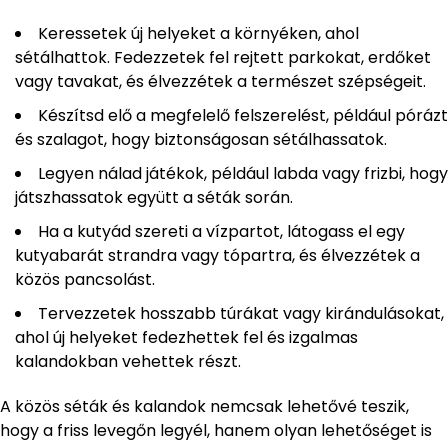
Keressetek új helyeket a környéken, ahol
sétálhattok. Fedezzetek fel rejtett parkokat, erdőket
vagy tavakat, és élvezzétek a természet szépségeit.
Készítsd elő a megfelelő felszerelést, például pórázt
és szalagot, hogy biztonságosan sétálhassatok.
Legyen nálad játékok, például labda vagy frizbi, hogy
játszhassatok együtt a séták során.
Ha a kutyád szereti a vízpartot, látogass el egy
kutyabarát strandra vagy tópartra, és élvezzétek a
közös pancsolást.
Tervezzetek hosszabb túrákat vagy kirándulásokat,
ahol új helyeket fedezhettek fel és izgalmas
kalandokban vehettek részt.
A közös séták és kalandok nemcsak lehetővé teszik,
hogy a friss levegőn legyél, hanem olyan lehetőséget is