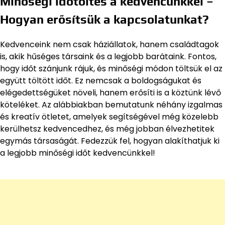
Minőségi időtöltés a kedvencünkkel –
Hogyan erősítsük a kapcsolatunkat?
Kedvenceink nem csak háziállatok, hanem családtagok
is, akik hűséges társaink és a legjobb barátaink. Fontos,
hogy időt szánjunk rájuk, és minőségi módon töltsük el az
együtt töltött időt. Ez nemcsak a boldogságukat és
elégedettségüket növeli, hanem erősíti is a köztünk lévő
köteléket. Az alábbiakban bemutatunk néhány izgalmas
és kreatív ötletet, amelyek segítségével még közelebb
kerülhetsz kedvencedhez, és még jobban élvezhetitek
egymás társaságát. Fedezzük fel, hogyan alakíthatjuk ki
a legjobb minőségi időt kedvencünkkel!