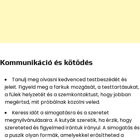
Kommunikáció és kötődés
Tanulj meg olvasni kedvenced testbeszédét és
jeleit. Figyeld meg a farkuk mozgását, a testtartásukat,
a fülek helyzetét és a szemkontaktust, hogy jobban
megértsd, mit próbálnak közölni veled.
Keress időt a simogatásra és a szeretet
megnyilvánulásaira. A kutyák szeretik, ha érzik, hogy
szereteted és figyelmed irántuk irányul. A simogatás és
a puszik olyan formák, amelyekkel erősítheted a