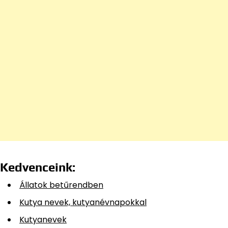
Kedvenceink:
Állatok betűrendben
Kutya nevek, kutyanévnapokkal
Kutyanevek