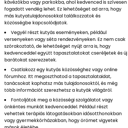
kávézókba vagy parkokba, ahol kedvenced is szívesen
fogadott vendég lehet. Ez lehetőséget ad arra, hogy
más kutyatulajdonosokkal találkozzatok és
közösségbe kapcsolódjatok.
Vegyél részt kutyás eseményeken, például
versenyeken vagy séta rendezvényeken. Ez nem csak
szórakoztató, de lehetőséget nyújt arra is, hogy
kedvenceddel együtt tapasztalatokat cseréljetek és új
barátokat szerezzetek.
Csatlakozz egy kutyás közösséghez vagy online
fórumhoz. Itt megoszthatod a tapasztalataidat,
tanácsokat kaphatsz más tulajdonosoktól, és még
több információt szerezhetsz a kutyák világáról.
Fontoljátok meg a közösségi szolgálatot vagy
önkéntes munkát kedvenceddel. Például részt
vehettek terápiás látogatásokban idősotthonokban
vagy gyermekkórházakban, hogy örömet vigyetek
mások életébe.