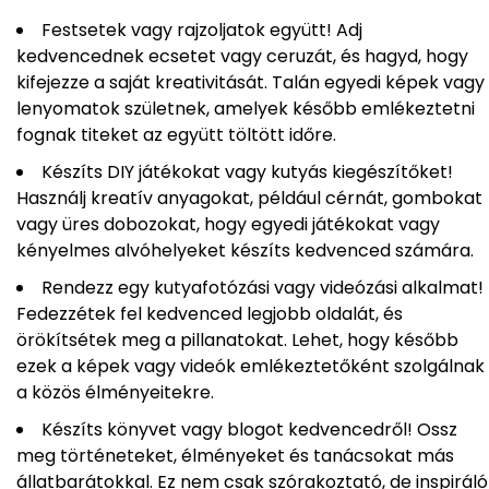
Festsetek vagy rajzoljatok együtt! Adj
kedvencednek ecsetet vagy ceruzát, és hagyd, hogy
kifejezze a saját kreativitását. Talán egyedi képek vagy
lenyomatok születnek, amelyek később emlékeztetni
fognak titeket az együtt töltött időre.
Készíts DIY játékokat vagy kutyás kiegészítőket!
Használj kreatív anyagokat, például cérnát, gombokat
vagy üres dobozokat, hogy egyedi játékokat vagy
kényelmes alvóhelyeket készíts kedvenced számára.
Rendezz egy kutyafotózási vagy videózási alkalmat!
Fedezzétek fel kedvenced legjobb oldalát, és
örökítsétek meg a pillanatokat. Lehet, hogy később
ezek a képek vagy videók emlékeztetőként szolgálnak
a közös élményeitekre.
Készíts könyvet vagy blogot kedvencedről! Ossz
meg történeteket, élményeket és tanácsokat más
állatbarátokkal. Ez nem csak szórakoztató, de inspiráló