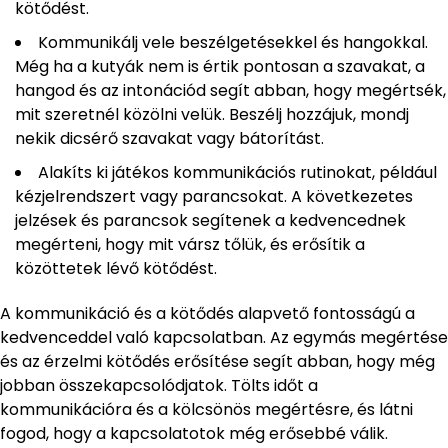
kötődést.
Kommunikálj vele beszélgetésekkel és hangokkal.
Még ha a kutyák nem is értik pontosan a szavakat, a
hangod és az intonációd segít abban, hogy megértsék,
mit szeretnél közölni velük. Beszélj hozzájuk, mondj
nekik dicsérő szavakat vagy bátorítást.
Alakíts ki játékos kommunikációs rutinokat, például
kézjelrendszert vagy parancsokat. A következetes
jelzések és parancsok segítenek a kedvencednek
megérteni, hogy mit vársz tőlük, és erősítik a
közöttetek lévő kötődést.
A kommunikáció és a kötődés alapvető fontosságú a
kedvenceddel való kapcsolatban. Az egymás megértése
és az érzelmi kötődés erősítése segít abban, hogy még
jobban összekapcsolódjatok. Tölts időt a
kommunikációra és a kölcsönös megértésre, és látni
fogod, hogy a kapcsolatotok még erősebbé válik.