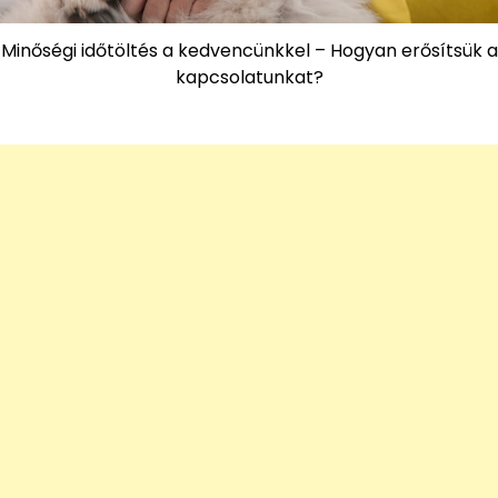
Minőségi időtöltés a kedvencünkkel – Hogyan erősítsük a
kapcsolatunkat?