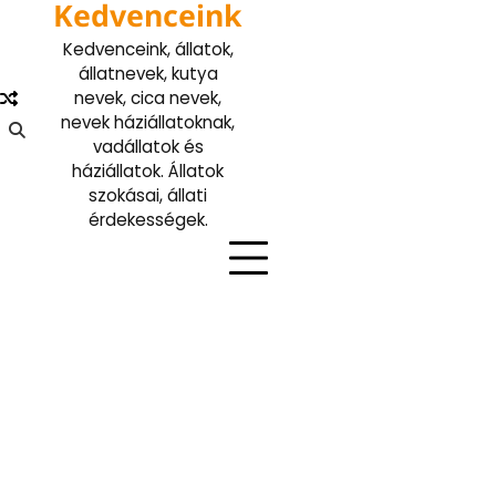
Kedvenceink
Skip
to
Kedvenceink, állatok,
content
állatnevek, kutya
nevek, cica nevek,
nevek háziállatoknak,
vadállatok és
háziállatok. Állatok
szokásai, állati
érdekességek.