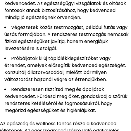
kedvencedet. Az egészségügyi vizsgálatok és oltások
fontosak annak biztosításához, hogy kedvenced
mindig jó egészségnek örvendjen.
Végezzetek közös testmozgást, például futás vagy
úszás formájában. A rendszeres testmozgás nemcsak
fizikai egészségüket javítja, hanem energiájuk
levezetésére is szolgál.
Próbáljatok ki új táplálékkiegészítőket vagy
étrendet, amelyek elősegítik kedvenced egészségét.
Konzultálj állatorvosoddal, mielőtt bármilyen
változtatást hajtanál végre az étrendjükben.
Rendszeresen tisztítsd meg és ápoljátok
kedvencedet. Fürdesd meg őket, gondoskodj a szőrük
rendszeres keféléséről és fogmosásukról, hogy
megőrizd egészségüket és higiéniájukat.
Az egészség és wellness fontos része a kedvenced
jóllétének. Az egészségmegőrzésre való odafigyelés