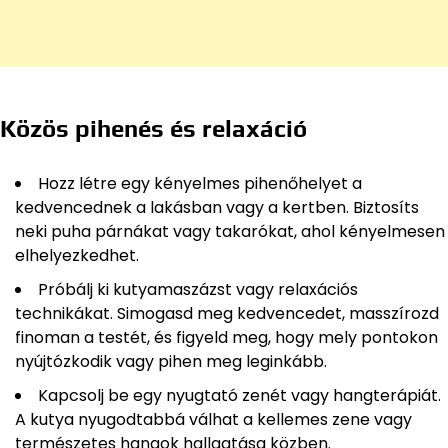
Közös pihenés és relaxáció
Hozz létre egy kényelmes pihenőhelyet a
kedvencednek a lakásban vagy a kertben. Biztosíts
neki puha párnákat vagy takarókat, ahol kényelmesen
elhelyezkedhet.
Próbálj ki kutyamaszázst vagy relaxációs
technikákat. Simogasd meg kedvencedet, masszírozd
finoman a testét, és figyeld meg, hogy mely pontokon
nyújtózkodik vagy pihen meg leginkább.
Kapcsolj be egy nyugtató zenét vagy hangterápiát.
A kutya nyugodtabbá válhat a kellemes zene vagy
természetes hangok hallgatása közben.