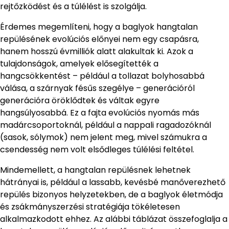
rejtőzködést és a túlélést is szolgálja.
Érdemes megemlíteni, hogy a baglyok hangtalan
repülésének evolúciós előnyei nem egy csapásra,
hanem hosszú évmilliók alatt alakultak ki. Azok a
tulajdonságok, amelyek elősegítették a
hangcsökkentést – például a tollazat bolyhosabbá
válása, a szárnyak fésűs szegélye – generációról
generációra öröklődtek és váltak egyre
hangsúlyosabbá. Ez a fajta evolúciós nyomás más
madárcsoportoknál, például a nappali ragadozóknál
(sasok, sólymok) nem jelent meg, mivel számukra a
csendesség nem volt elsődleges túlélési feltétel.
Mindemellett, a hangtalan repülésnek lehetnek
hátrányai is, például a lassabb, kevésbé manőverezhető
repülés bizonyos helyzetekben, de a baglyok életmódja
és zsákmányszerzési stratégiája tökéletesen
alkalmazkodott ehhez. Az alábbi táblázat összefoglalja a