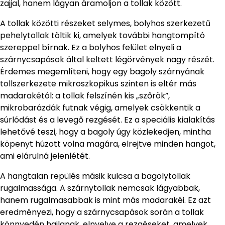
zajjal, hanem lágyan áramoljon a tollak között.
A tollak közötti részeket selymes, bolyhos szerkezetű
pehelytollak töltik ki, amelyek további hangtompító
szereppel bírnak. Ez a bolyhos felület elnyeli a
szárnycsapások által keltett légörvények nagy részét.
Érdemes megemlíteni, hogy egy bagoly szárnyának
tollszerkezete mikroszkopikus szinten is eltér más
madarakétól: a tollak felszínén kis „szőrök”,
mikrobarázdák futnak végig, amelyek csökkentik a
súrlódást és a levegő rezgését. Ez a speciális kialakítás
lehetővé teszi, hogy a bagoly úgy közlekedjen, mintha
köpenyt húzott volna magára, elrejtve minden hangot,
ami elárulná jelenlétét.
A hangtalan repülés másik kulcsa a bagolytollak
rugalmassága. A szárnytollak nemcsak lágyabbak,
hanem rugalmasabbak is mint más madarakéi. Ez azt
eredményezi, hogy a szárnycsapások során a tollak
könnyedén hajlanak, elnyelve a rezgéseket, amelyek