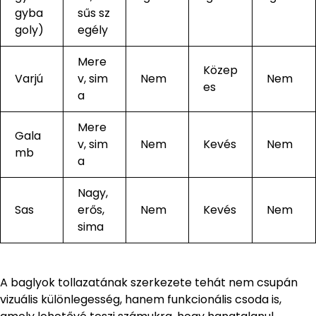
gyba
sűs sz
goly)
egély
Mere
Közep
Varjú
v, sim
Nem
Nem
es
a
Mere
Gala
v, sim
Nem
Kevés
Nem
mb
a
Nagy,
Sas
erős,
Nem
Kevés
Nem
sima
A baglyok tollazatának szerkezete tehát nem csupán
vizuális különlegesség, hanem funkcionális csoda is,