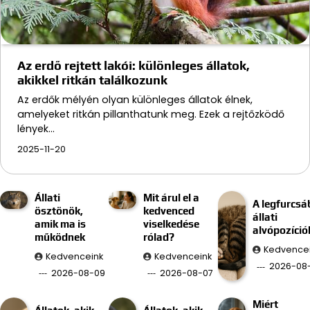
Az erdő rejtett lakói: különleges állatok,
akikkel ritkán találkozunk
Az erdők mélyén olyan különleges állatok élnek,
amelyeket ritkán pillanthatunk meg. Ezek a rejtőzködő
lények…
2025-11-20
Állati
Mit árul el a
A legfurcsá
ösztönök,
kedvenced
állati
amik ma is
viselkedése
alvópozíció
működnek
rólad?
Kedvence
Kedvenceink
Kedvenceink
2026-08
2026-08-09
2026-08-07
Miért