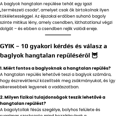
A baglyok hangtalan repülése tehát egy igazi
„természeti csoda”, amelyet csak ők birtokolnak ilyen
tökéletességgel. Az éjszakai erdőben suhanó bagoly
szinte mitikus lény, amely csendben, láthatatlanul végzi
dolgát – és ebben a csendben rejlik valódi ereje.
GYIK – 10 gyakori kérdés és válasz a
baglyok hangtalan repüléséről 🦉
1. Miért fontos a baglyoknak a hangtalan repülés?
A hangtalan repülés lehetővé teszi a baglyok számára,
hogy észrevétlenül közelítsék meg zsákmányukat, és így
sikeresebbek legyenek a vadászatban.
2. Milyen fizikai tulajdonságok teszik lehetővé a
hangtalan repülést?
A bagolytollak fésűs szegélye, bolyhos felülete és
rugalmas szerkezete mind hozzájárulnak a