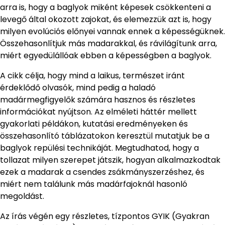
arra is, hogy a baglyok miként képesek csökkenteni a
levegő által okozott zajokat, és elemezzük azt is, hogy
milyen evolúciós előnyei vannak ennek a képességüknek.
Összehasonlítjuk más madarakkal, és rávilágítunk arra,
miért egyedülállóak ebben a képességben a baglyok.
A cikk célja, hogy mind a laikus, természet iránt
érdeklődő olvasók, mind pedig a haladó
madármegfigyelők számára hasznos és részletes
információkat nyújtson. Az elméleti háttér mellett
gyakorlati példákon, kutatási eredményeken és
összehasonlító táblázatokon keresztül mutatjuk be a
baglyok repülési technikáját. Megtudhatod, hogy a
tollazat milyen szerepet játszik, hogyan alkalmazkodtak
ezek a madarak a csendes zsákmányszerzéshez, és
miért nem találunk más madárfajoknál hasonló
megoldást.
Az írás végén egy részletes, tízpontos GYIK (Gyakran