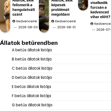
Állatok, akik
Állatok, akik
viselkedik
felismerik a
képesek
furcsán a
hangulatvált
problémát
kedvenced
ozást
megoldani
vihar előtt?
Kedvenceink
Kedvenceink
Kedvence
2026-08-03
2026-08-01
2026-07
Állatok betűrendben
A betűs állatok listája
B betűs állatok listája
C betűs állatok listája
D betűs állatok listája
E betűs állatok listája
F betűs állatok listája
G betűs állatok listája