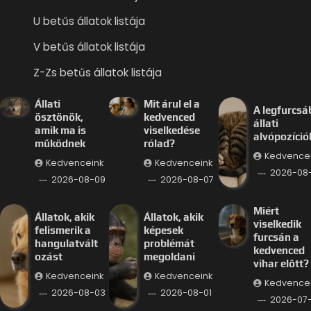
U betűs állatok listája
V betűs állatok listája
Z-Zs betűs állatok listája
Állati
Mit árul el a
A legfurcsá
ösztönök,
kedvenced
állati
amik ma is
viselkedése
alvópozíció
működnek
rólad?
Kedvence
Kedvenceink
Kedvenceink
2026-08
2026-08-09
2026-08-07
Miért
Állatok, akik
Állatok, akik
viselkedik
felismerik a
képesek
furcsán a
hangulatvált
problémát
kedvenced
ozást
megoldani
vihar előtt?
Kedvenceink
Kedvenceink
Kedvence
2026-08-03
2026-08-01
2026-07