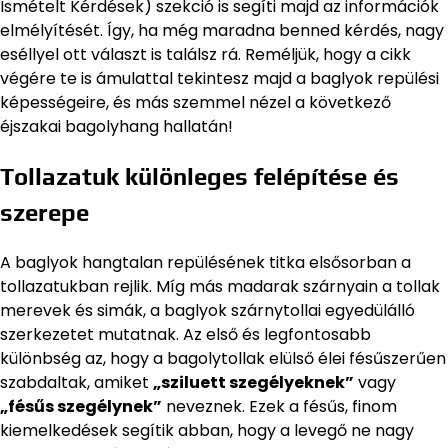
Ismételt Kérdések) szekció is segíti majd az információk
elmélyítését. Így, ha még maradna benned kérdés, nagy
eséllyel ott választ is találsz rá. Reméljük, hogy a cikk
végére te is ámulattal tekintesz majd a baglyok repülési
képességeire, és más szemmel nézel a következő
éjszakai bagolyhang hallatán!
Tollazatuk különleges felépítése és
szerepe
A baglyok hangtalan repülésének titka elsősorban a
tollazatukban rejlik. Míg más madarak szárnyain a tollak
merevek és simák, a baglyok szárnytollai egyedülálló
szerkezetet mutatnak. Az első és legfontosabb
különbség az, hogy a bagolytollak elülső élei fésűszerűen
szabdaltak, amiket
„sziluett szegélyeknek”
vagy
„fésűs szegélynek”
neveznek. Ezek a fésűs, finom
kiemelkedések segítik abban, hogy a levegő ne nagy