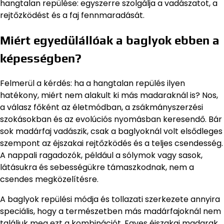
hangtalan repülése: egyszerre szolgálja a vadászatot, a
rejtőzködést és a faj fennmaradását.
Miért egyedülállóak a baglyok ebben a
képességben?
Felmerül a kérdés: ha a hangtalan repülés ilyen
hatékony, miért nem alakult ki más madaraknál is? Nos,
a válasz főként az életmódban, a zsákmányszerzési
szokásokban és az evolúciós nyomásban keresendő. Bár
sok madárfaj vadászik, csak a baglyoknál volt elsődleges
szempont az éjszakai rejtőzködés és a teljes csendesség.
A nappali ragadozók, például a sólymok vagy sasok,
látásukra és sebességükre támaszkodnak, nem a
csendes megközelítésre.
A baglyok repülési módja és tollazati szerkezete annyira
speciális, hogy a természetben más madárfajoknál nem
találjuk meg ezt a kombinációt. Egyes éjszakai madarak,