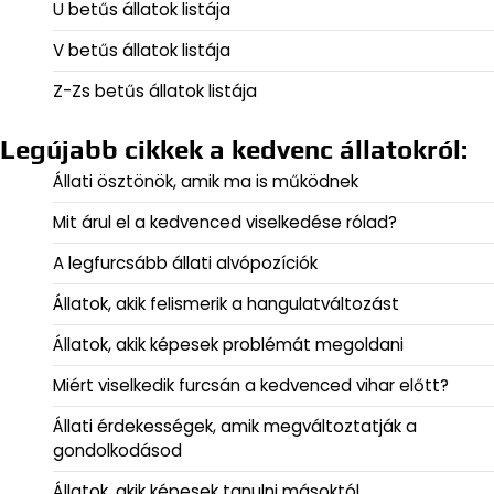
U betűs állatok listája
V betűs állatok listája
Z-Zs betűs állatok listája
Legújabb cikkek a kedvenc állatokról:
Állati ösztönök, amik ma is működnek
Mit árul el a kedvenced viselkedése rólad?
A legfurcsább állati alvópozíciók
Állatok, akik felismerik a hangulatváltozást
Állatok, akik képesek problémát megoldani
Miért viselkedik furcsán a kedvenced vihar előtt?
Állati érdekességek, amik megváltoztatják a
gondolkodásod
Állatok, akik képesek tanulni másoktól