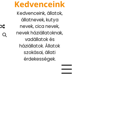
Kedvenceink
Skip
to
Kedvenceink, állatok,
content
állatnevek, kutya
nevek, cica nevek,
nevek háziállatoknak,
vadállatok és
háziállatok. Állatok
szokásai, állati
érdekességek.