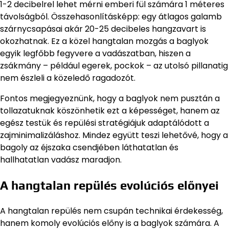
1-2 decibelrel lehet mérni emberi fül számára 1 méteres
távolságból. Összehasonlításképp: egy átlagos galamb
szárnycsapásai akár 20-25 decibeles hangzavart is
okozhatnak. Ez a közel hangtalan mozgás a baglyok
egyik legfőbb fegyvere a vadászatban, hiszen a
zsákmány – például egerek, pockok – az utolsó pillanatig
nem észleli a közeledő ragadozót.
Fontos megjegyeznünk, hogy a baglyok nem pusztán a
tollazatuknak köszönhetik ezt a képességet, hanem az
egész testük és repülési stratégiájuk adaptálódott a
zajminimalizáláshoz. Mindez együtt teszi lehetővé, hogy a
bagoly az éjszaka csendjében láthatatlan és
hallhatatlan vadász maradjon.
A hangtalan repülés evolúciós előnyei
A hangtalan repülés nem csupán technikai érdekesség,
hanem komoly evolúciós előny is a baglyok számára. A