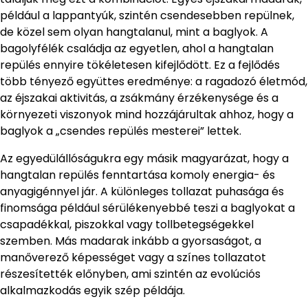
például a lappantyúk, szintén csendesebben repülnek,
de közel sem olyan hangtalanul, mint a baglyok. A
bagolyfélék családja az egyetlen, ahol a hangtalan
repülés ennyire tökéletesen kifejlődött. Ez a fejlődés
több tényező együttes eredménye: a ragadozó életmód,
az éjszakai aktivitás, a zsákmány érzékenysége és a
környezeti viszonyok mind hozzájárultak ahhoz, hogy a
baglyok a „csendes repülés mesterei” lettek.
Az egyedülállóságukra egy másik magyarázat, hogy a
hangtalan repülés fenntartása komoly energia- és
anyagigénnyel jár. A különleges tollazat puhasága és
finomsága például sérülékenyebbé teszi a baglyokat a
csapadékkal, piszokkal vagy tollbetegségekkel
szemben. Más madarak inkább a gyorsaságot, a
manőverező képességet vagy a színes tollazatot
részesítették előnyben, ami szintén az evolúciós
alkalmazkodás egyik szép példája.