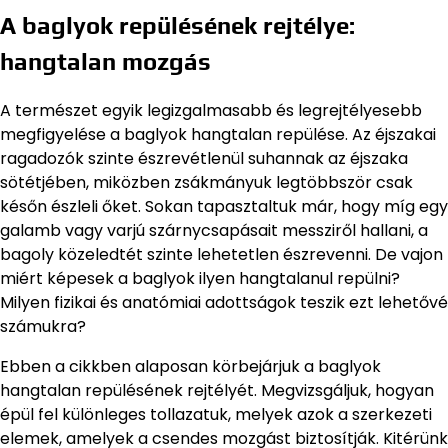
A baglyok repülésének rejtélye:
hangtalan mozgás
A természet egyik legizgalmasabb és legrejtélyesebb
megfigyelése a baglyok hangtalan repülése. Az éjszakai
ragadozók szinte észrevétlenül suhannak az éjszaka
sötétjében, miközben zsákmányuk legtöbbször csak
későn észleli őket. Sokan tapasztaltuk már, hogy míg egy
galamb vagy varjú szárnycsapásait messziről hallani, a
bagoly közeledtét szinte lehetetlen észrevenni. De vajon
miért képesek a baglyok ilyen hangtalanul repülni?
Milyen fizikai és anatómiai adottságok teszik ezt lehetővé
számukra?
Ebben a cikkben alaposan körbejárjuk a baglyok
hangtalan repülésének rejtélyét. Megvizsgáljuk, hogyan
épül fel különleges tollazatuk, melyek azok a szerkezeti
elemek, amelyek a csendes mozgást biztosítják. Kitérünk