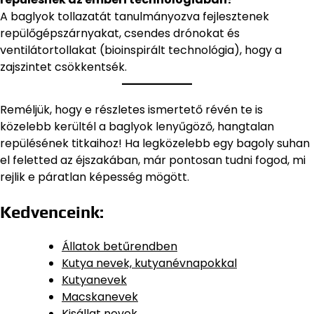
A baglyok tollazatát tanulmányozva fejlesztenek
repülőgépszárnyakat, csendes drónokat és
ventilátortollakat (bioinspirált technológia), hogy a
zajszintet csökkentsék.
Reméljük, hogy e részletes ismertető révén te is
közelebb kerültél a baglyok lenyűgöző, hangtalan
repülésének titkaihoz! Ha legközelebb egy bagoly suhan
el feletted az éjszakában, már pontosan tudni fogod, mi
rejlik e páratlan képesség mögött.
Kedvenceink:
Állatok betűrendben
Kutya nevek, kutyanévnapokkal
Kutyanevek
Macskanevek
Kisállat nevek