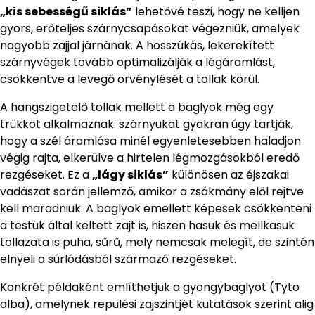
„kis sebességű siklás”
lehetővé teszi, hogy ne kelljen
gyors, erőteljes szárnycsapásokat végezniük, amelyek
nagyobb zajjal járnának. A hosszúkás, lekerekített
szárnyvégek tovább optimalizálják a légáramlást,
csökkentve a levegő örvénylését a tollak körül.
A hangszigetelő tollak mellett a baglyok még egy
trükköt alkalmaznak: szárnyukat gyakran úgy tartják,
hogy a szél áramlása minél egyenletesebben haladjon
végig rajta, elkerülve a hirtelen légmozgásokból eredő
rezgéseket. Ez a
„lágy siklás”
különösen az éjszakai
vadászat során jellemző, amikor a zsákmány elől rejtve
kell maradniuk. A baglyok emellett képesek csökkenteni
a testük által keltett zajt is, hiszen hasuk és mellkasuk
tollazata is puha, sűrű, mely nemcsak melegít, de szintén
elnyeli a súrlódásból származó rezgéseket.
Konkrét példaként említhetjük a gyöngybaglyot (Tyto
alba), amelynek repülési zajszintjét kutatások szerint alig