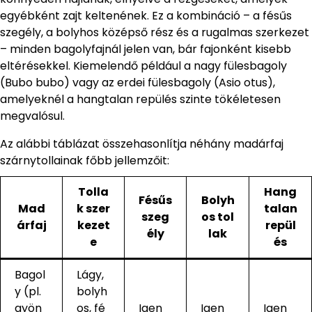
egyébként zajt keltenének. Ez a kombináció – a fésűs
szegély, a bolyhos középső rész és a rugalmas szerkezet
– minden bagolyfajnál jelen van, bár fajonként kisebb
eltérésekkel. Kiemelendő például a nagy fülesbagoly
(Bubo bubo) vagy az erdei fülesbagoly (Asio otus),
amelyeknél a hangtalan repülés szinte tökéletesen
megvalósul.
Az alábbi táblázat összehasonlítja néhány madárfaj
szárnytollainak főbb jellemzőit:
Tolla
Hang
Fésűs
Bolyh
Mad
k szer
talan
szeg
os tol
árfaj
kezet
repül
ély
lak
e
és
Bagol
Lágy,
y (pl.
bolyh
gyön
os, fé
Igen
Igen
Igen