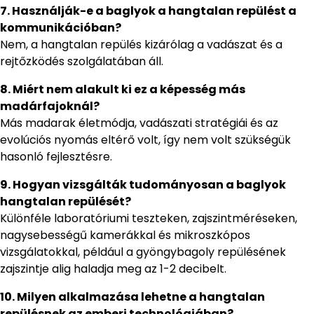
7. Használják-e a baglyok a hangtalan repülést a
kommunikációban?
Nem, a hangtalan repülés kizárólag a vadászat és a
rejtőzködés szolgálatában áll.
8. Miért nem alakult ki ez a képesség más
madárfajoknál?
Más madarak életmódja, vadászati stratégiái és az
evolúciós nyomás eltérő volt, így nem volt szükségük
hasonló fejlesztésre.
9. Hogyan vizsgálták tudományosan a baglyok
hangtalan repülését?
Különféle laboratóriumi teszteken, zajszintméréseken,
nagysebességű kamerákkal és mikroszkópos
vizsgálatokkal, például a gyöngybagoly repülésének
zajszintje alig haladja meg az 1-2 decibelt.
10. Milyen alkalmazása lehetne a hangtalan
repülésnek az emberi technológiában?