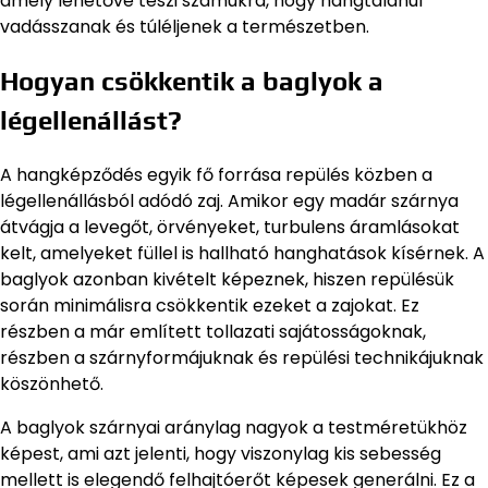
amely lehetővé teszi számukra, hogy hangtalanul
vadásszanak és túléljenek a természetben.
Hogyan csökkentik a baglyok a
légellenállást?
A hangképződés egyik fő forrása repülés közben a
légellenállásból adódó zaj. Amikor egy madár szárnya
átvágja a levegőt, örvényeket, turbulens áramlásokat
kelt, amelyeket füllel is hallható hanghatások kísérnek. A
baglyok azonban kivételt képeznek, hiszen repülésük
során minimálisra csökkentik ezeket a zajokat. Ez
részben a már említett tollazati sajátosságoknak,
részben a szárnyformájuknak és repülési technikájuknak
köszönhető.
A baglyok szárnyai aránylag nagyok a testméretükhöz
képest, ami azt jelenti, hogy viszonylag kis sebesség
mellett is elegendő felhajtóerőt képesek generálni. Ez a