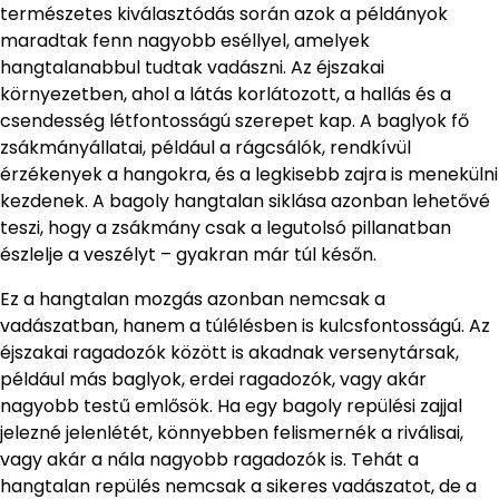
természetes kiválasztódás során azok a példányok
maradtak fenn nagyobb eséllyel, amelyek
hangtalanabbul tudtak vadászni. Az éjszakai
környezetben, ahol a látás korlátozott, a hallás és a
csendesség létfontosságú szerepet kap. A baglyok fő
zsákmányállatai, például a rágcsálók, rendkívül
érzékenyek a hangokra, és a legkisebb zajra is menekülni
kezdenek. A bagoly hangtalan siklása azonban lehetővé
teszi, hogy a zsákmány csak a legutolsó pillanatban
észlelje a veszélyt – gyakran már túl későn.
Ez a hangtalan mozgás azonban nemcsak a
vadászatban, hanem a túlélésben is kulcsfontosságú. Az
éjszakai ragadozók között is akadnak versenytársak,
például más baglyok, erdei ragadozók, vagy akár
nagyobb testű emlősök. Ha egy bagoly repülési zajjal
jelezné jelenlétét, könnyebben felismernék a riválisai,
vagy akár a nála nagyobb ragadozók is. Tehát a
hangtalan repülés nemcsak a sikeres vadászatot, de a