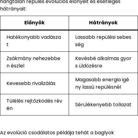
hangtalan repülés evolúciós előnyeit és esetleges
hátrányait:
Előnyök
Hátrányok
Hatékonyabb vadásza
Lassabb repülési sebes
t
ség
Zsákmány nehezebbe
Kevésbé alkalmas gyor
n észlel
s üldözésre
Magasabb energia igé
Kevesebb rivalizálás
ny lassú repülésnél
Túlélés rejtőzködés rév
Sérülékenyebb tollazat
én
Az evolúció csodálatos példája tehát a baglyok