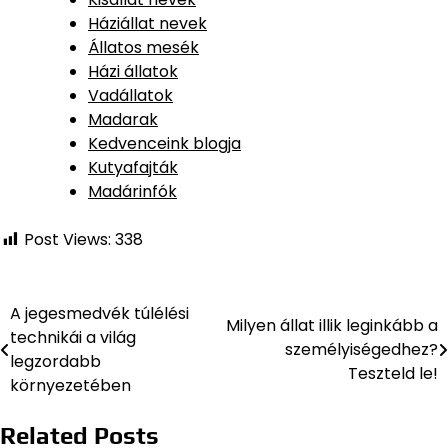
Háziállat nevek
Állatos mesék
Házi állatok
Vadállatok
Madarak
Kedvenceink blogja
Kutyafajták
Madárinfók
Post Views:
338
A jegesmedvék túlélési
Bejegyzés
Milyen állat illik leginkább a
technikái a világ
személyiségedhez?
navigáció
legzordabb
Teszteld le!
környezetében
Related Posts