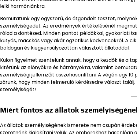
lelki harmóniánkra.
Bemutatunk egy egyszerű, de átgondolt tesztet, melynek s
személyiségedet. Az eredmények értékelésénél megmutatj
rólad a döntésed. Minden pontot példákkal, gyakorlati ta
kutyás, macskás vagy akár egzotikus kedvencekről. A cik
boldogan és kiegyensúlyozottan választott állatoddal.
Külön figyelmet szentelünk annak, hogy a kezdők és a ta
kitérünk az előnyökre és hátrányokra, valamint bemutatun
személyiségi jellemzőit összehasonlítani. A végén egy 10
zárunk, hogy minden felmerülő kérdésedre választ találj.
személyiségét!
Miért fontos az állatok személyiségéne
Az állatok személyiségének ismerete nem csupán érdek
szeretnénk kialakítani velük. Az emberekhez hasonlóan az