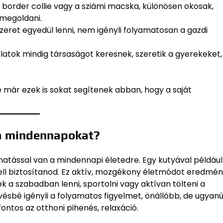
a border collie vagy a sziámi macska, különösen okosak,
 megoldani.
zeret egyedül lenni, nem igényli folyamatosan a gazdi
llatok mindig társaságot keresnek, szeretik a gyerekeket, 
 már ezek is sokat segítenek abban, hogy a saját
 a mindennapokat?
 hatással van a mindennapi életedre. Egy kutyával például
kell biztosítanod. Ez aktív, mozgékony életmódot eredmén
 a szabadban lenni, sportolni vagy aktívan tölteni a
ésbé igényli a folyamatos figyelmet, önállóbb, de ugyan
 fontos az otthoni pihenés, relaxáció.