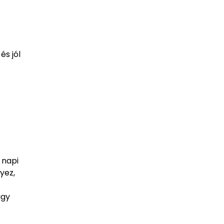
és jól
 napi
yez,
úgy