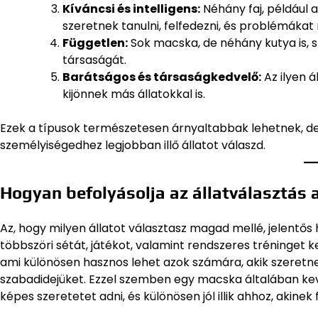
Kíváncsi és intelligens:
Néhány faj, például 
szeretnek tanulni, felfedezni, és problémákat
Független:
Sok macska, de néhány kutya is, s
társaságát.
Barátságos és társaságkedvelő:
Az ilyen á
kijönnek más állatokkal is.
Ezek a típusok természetesen árnyaltabbak lehetnek, de
személyiségedhez legjobban illő állatot válaszd.
Hogyan befolyásolja az állatválasztás
Az, hogy milyen állatot választasz magad mellé, jelentős
többszöri sétát, játékot, valamint rendszeres tréninget 
ami különösen hasznos lehet azok számára, akik szeretnek
szabadidejüket. Ezzel szemben egy macska általában kev
képes szeretetet adni, és különösen jól illik ahhoz, akinek