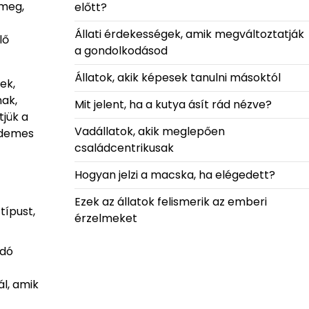
 meg,
előtt?
Állati érdekességek, amik megváltoztatják
lő
a gondolkodásod
Állatok, akik képesek tanulni másoktól
ek,
ak,
Mit jelent, ha a kutya ásít rád nézve?
tjük a
Vadállatok, akik meglepően
rdemes
családcentrikusak
Hogyan jelzi a macska, ha elégedett?
Ezek az állatok felismerik az emberi
típust,
érzelmeket
ndó
l, amik