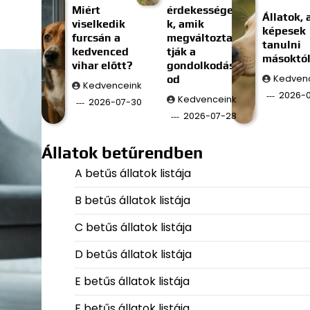
Miért
érdekessége
Állatok, 
viselkedik
k, amik
képesek
furcsán a
megváltozta
tanulni
kedvenced
tják a
másoktó
vihar előtt?
gondolkodás
od
Kedven
Kedvenceink
2026-
Kedvenceink
2026-07-30
2026-07-28
Állatok betűrendben
A betűs állatok listája
B betűs állatok listája
C betűs állatok listája
D betűs állatok listája
E betűs állatok listája
F betűs állatok listája