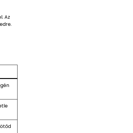
l. Az
edre.
igén
etle
kötőd