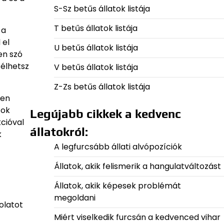
S-Sz betűs állatok listája
T betűs állatok listája
 a
 el
U betűs állatok listája
en szó
 élhetsz
V betűs állatok listája
Z-Zs betűs állatok listája
sen
tok
Legújabb cikkek a kedvenc
kcióval
állatokról:
k
A legfurcsább állati alvópozíciók
Állatok, akik felismerik a hangulatváltozást
Állatok, akik képesek problémát
megoldani
olatot
Miért viselkedik furcsán a kedvenced vihar