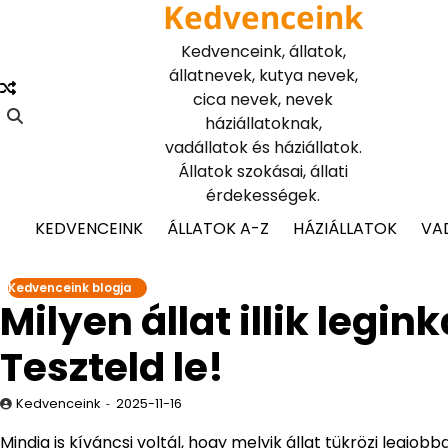
Kedvenceink
Skip
to
Kedvenceink, állatok,
content
állatnevek, kutya nevek,
cica nevek, nevek
háziállatoknak,
vadállatok és háziállatok.
Állatok szokásai, állati
érdekességek.
KEDVENCEINK
ÁLLATOK A-Z
HÁZIÁLLATOK
VA
Kedvenceink blogja
Milyen állat illik leg
Teszteld le!
Kedvenceink
2025-11-16
Mindig is kíváncsi voltál, hogy melyik állat tükrözi leg