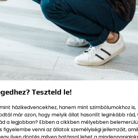
égedhez? Teszteld le!
 mint házikedvencekhez, hanem mint szimbólumokhoz is,
tál már azon, hogy melyik állat hasonlít leginkább rád,
ozzád a legjobban? Ebben a cikkben mélyebben belemerül
figyelembe venni az állatok személyiségi jellemzőit, ami
y egy ilyen döntés milyen hatással lehet a mindennapjaink