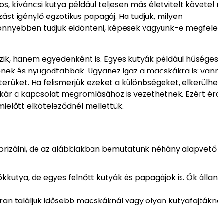
, kíváncsi kutya például teljesen más életvitelt követel
st igénylő egzotikus papagáj. Ha tudjuk, milyen
l könnyebben tudjuk eldönteni, képesek vagyunk-e megfele
özik, hanem egyedenként is. Egyes kutyák például hűséges
nek és nyugodtabbak. Ugyanez igaz a macskákra is: vann
terüket. Ha felismerjük ezeket a különbségeket, elkerülhe
akár a kapcsolat megromlásához is vezethetnek. Ezért é
mielőtt elköteleződnél mellettük.
orizálni, de az alábbiakban bemutatunk néhány alapvető 
ökkutya, de egyes felnőtt kutyák és papagájok is. Ők álla
ran találjuk idősebb macskáknál vagy olyan kutyafajtákná