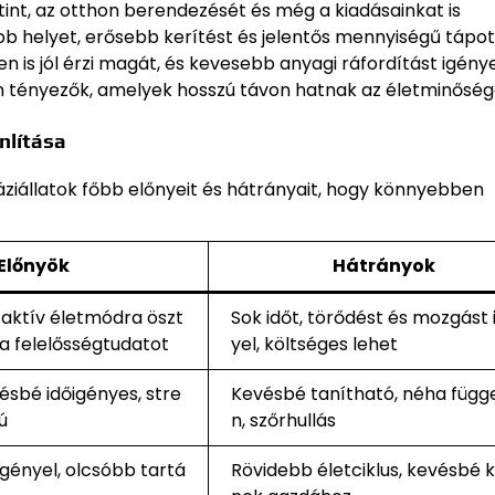
tint, az otthon berendezését és még a kiadásainkat is
bb helyet, erősebb kerítést és jelentős mennyiségű tápot
 is jól érzi magát, és kevesebb anyagi ráfordítást igénye
yan tényezők, amelyek hosszú távon hatnak az életminőség
nlítása
ziállatok főbb előnyeit és hátrányait, hogy könnyebben
Előnyök
Hátrányok
 aktív életmódra öszt
Sok időt, törődést és mozgást 
i a felelősségtudatot
yel, költséges lehet
ésbé időigényes, stre
Kevésbé tanítható, néha függ
ú
n, szőrhullás
igényel, olcsóbb tartá
Rövidebb életciklus, kevésbé 