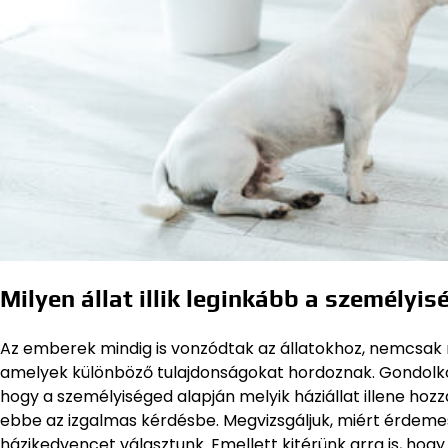
Milyen állat illik leginkább a személyis
Az emberek mindig is vonzódtak az állatokhoz, nemcsak
amelyek különböző tulajdonságokat hordoznak. Gondolkod
hogy a személyiséged alapján melyik háziállat illene h
ebbe az izgalmas kérdésbe. Megvizsgáljuk, miért érdemes 
házikedvencet választunk. Emellett kitérünk arra is, hog