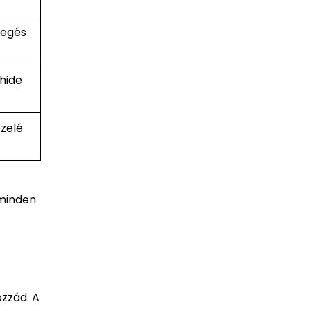
 egés
 hide
ezelé
 minden
ozzád. A