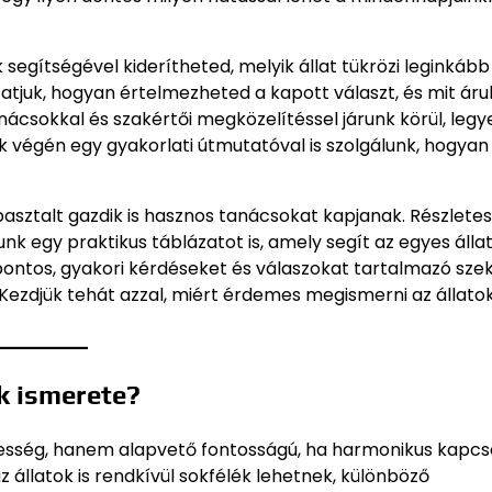
egítségével kiderítheted, melyik állat tükrözi leginkább
uk, hogyan értelmezheted a kapott választ, és mit árul
nácsokkal és szakértői megközelítéssel járunk körül, legy
k végén egy gyakorlati útmutatóval is szolgálunk, hogyan
pasztalt gazdik is hasznos tanácsokat kapjanak. Részlete
k egy praktikus táblázatot is, amely segít az egyes álla
 pontos, gyakori kérdéseket és válaszokat tartalmazó sze
 Kezdjük tehát azzal, miért érdemes megismerni az állato
k ismerete?
esség, hanem alapvető fontosságú, ha harmonikus kapcs
 állatok is rendkívül sokfélék lehetnek, különböző