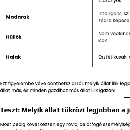
s, aranyos
Intelligens, s
Madarak
zédre képese
Nem vedlenek,
Hüllők
isak
Halak
Esztétikusak,
Ezt figyelembe véve dönthetsz arról, melyik állat illik l
állat más, és minden gazdihoz más állat illik igazán!
Teszt: Melyik állat tükrözi legjobban a 
Most pedig következzen egy rövid, de átfogó személyiségte