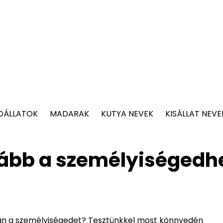
DÁLLATOK
MADARAK
KUTYA NEVEK
KISÁLLAT NEVE
inkább a személyiségedh
jobban a személyiségedet? Tesztünkkel most könnyedén