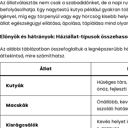
Az állatválasztás nem csak a szabadidőnket, de a napi ru
befolyásolhatja. Egy nagytestű kutya például gyakran tö
igényel, míg egy törpenyúl vagy egy hörcsög kisebb helyen
állat egészségügyi ellátása, ápolása, táplálása mind ol
Előnyök és hátrányok: Háziállat-típusok összehaso
Az alábbi táblázatban összefoglaltuk a legnépszerűbb há
áttekintsd, mire számíthatsz.
Állat
Hűséges társ,
Kutyák
önöz, fejleszt
Önállóbb, kev
Macskák
sszoldó hatás
Kevés helyet 
Kisrágcsálók