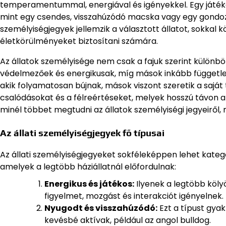
temperamentummal, energiával és igényekkel. Egy játékos
mint egy csendes, visszahúzódó macska vagy egy gondozá
személyiségjegyek jellemzik a választott állatot, sokka
életkörülményeket biztosítani számára.
Az állatok személyisége nem csak a fajuk szerint különb
védelmezőek és energikusak, míg mások inkább függetle
akik folyamatosan bújnak, mások viszont szeretik a saját 
csalódásokat és a félreértéseket, melyek hosszú távon 
minél többet megtudni az állatok személyiségi jegyeiről, 
Az állati személyiségjegyek fő típusai
Az állati személyiségjegyeket sokféleképpen lehet kateg
amelyek a legtöbb háziállatnál előfordulnak:
Energikus és játékos:
Ilyenek a legtöbb köly
figyelmet, mozgást és interakciót igényelnek.
Nyugodt és visszahúzódó:
Ezt a típust gyak
kevésbé aktívak, például az angol bulldog.