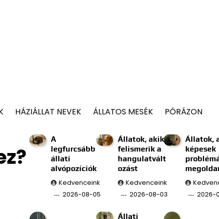
K
HÁZIÁLLAT NEVEK
ÁLLATOS MESÉK
PÓRÁZON
A
Állatok, akik
Állatok, 
ez?
legfurcsább
felismerik a
képesek
állati
hangulatvált
problém
alvópozíciók
ozást
megolda
Kedvenceink
Kedvenceink
Kedven
2026-08-05
2026-08-03
2026-0
Állati