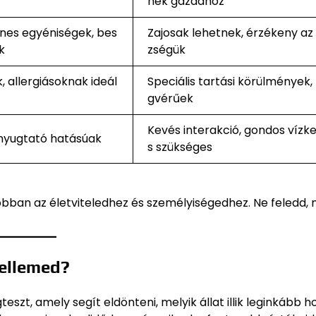
nek gazdához
zínes egyéniségek, bes
Zajosak lehetnek, érzékeny az
k
zségük
 allergiásoknak ideál
Speciális tartási körülmények,
gvérűek
Kevés interakció, gondos vízk
 nyugtató hatásúak
s szükséges
egjobban az életviteledhez és személyiségedhez. Ne feledd,
jellemed?
szt, amely segít eldönteni, melyik állat illik leginkább h