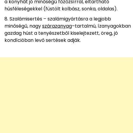
a konyhát jó minőségű főzőzsírral, eltartható
húsféleségekkel (füstölt kolbász, sonka, oldalas).
Szalámisertés – szalámigyártásra a legjobb
minőségű, nagy
szárazanyag
–tartalmú, ízanyagokban
gazdag húst a tenyészetből kiselejtezett, öreg, jó
kondícióban levő sertések adják.