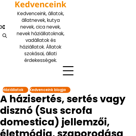
Kedvenceink
Skip
to
Kedvenceink, állatok,
content
állatnevek, kutya
nevek, cica nevek,
nevek háziállatoknak,
vadállatok és
háziállatok. Állatok
szokásai, állati
érdekességek.
Háziállatok
Kedvenceink blogja
A házisertés, sertés vagy
disznó (Sus scrofa
domestica) jellemzői,
életmódja, szaporodása