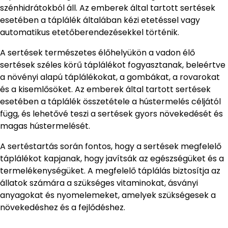
szénhidrátokból áll. Az emberek által tartott sertések
esetében a táplálék általában kézi etetéssel vagy
automatikus etetőberendezésekkel történik.
A sertések természetes élőhelyükön a vadon élő
sertések széles körű táplálékot fogyasztanak, beleértve
a növényi alapú táplálékokat, a gombákat, a rovarokat
és a kisemlősöket. Az emberek által tartott sertések
esetében a táplálék összetétele a hústermelés céljától
függ, és lehetővé teszi a sertések gyors növekedését és
magas hústermelését.
A sertéstartás során fontos, hogy a sertések megfelelő
táplálékot kapjanak, hogy javítsák az egészségüket és a
termelékenységüket. A megfelelő táplálás biztosítja az
állatok számára a szükséges vitaminokat, ásványi
anyagokat és nyomelemeket, amelyek szükségesek a
növekedéshez és a fejlődéshez.