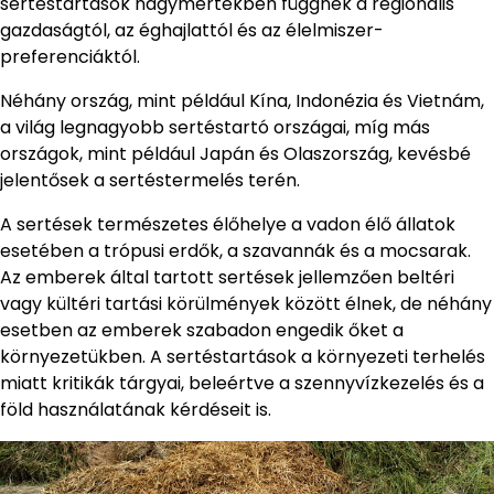
sertéstartások nagymértékben függnek a regionális
gazdaságtól, az éghajlattól és az élelmiszer-
preferenciáktól.
Néhány ország, mint például Kína, Indonézia és Vietnám,
a világ legnagyobb sertéstartó országai, míg más
országok, mint például Japán és Olaszország, kevésbé
jelentősek a sertéstermelés terén.
A sertések természetes élőhelye a vadon élő állatok
esetében a trópusi erdők, a szavannák és a mocsarak.
Az emberek által tartott sertések jellemzően beltéri
vagy kültéri tartási körülmények között élnek, de néhány
esetben az emberek szabadon engedik őket a
környezetükben. A sertéstartások a környezeti terhelés
miatt kritikák tárgyai, beleértve a szennyvízkezelés és a
föld használatának kérdéseit is.