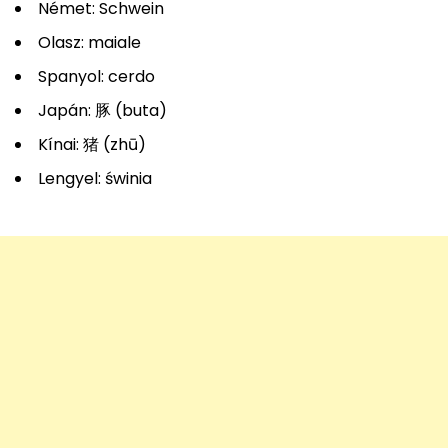
Német: Schwein
Olasz: maiale
Spanyol: cerdo
Japán: 豚 (buta)
Kínai: 猪 (zhū)
Lengyel: świnia