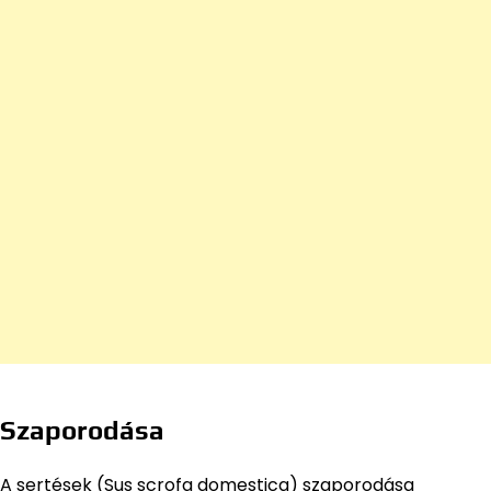
Szaporodása
A sertések (Sus scrofa domestica) szaporodása