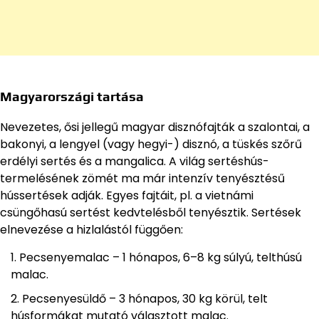
Magyarországi tartása
Nevezetes, ősi jellegű magyar disznófajták a szalontai, a
bakonyi, a lengyel (vagy hegyi-) disznó, a tüskés szőrű
erdélyi sertés és a mangalica. A világ sertéshús-
termelésének zömét ma már intenzív tenyésztésű
hússertések adják. Egyes fajtáit, pl. a vietnámi
csüngőhasú sertést kedvtelésből tenyésztik. Sertések
elnevezése a hizlalástól függően:
Pecsenyemalac – 1 hónapos, 6–8 kg súlyú, telthúsú
malac.
Pecsenyesüldő – 3 hónapos, 30 kg körül, telt
húsformákat mutató választott malac.