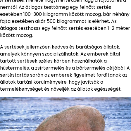
A sertések mérete nagymértékben függ a fajtától és a
nemtől. Az átlagos testtömeg egy felnőtt sertés
esetében 100-300 kilogramm között mozog, bár néhány
fajta esetében akár 500 kilogrammot is elérhet. Az
átlagos testhossz egy felnőtt sertés esetében 1-2 méter
között mozog.
A sertések jellemzően kedves és barátságos állatok,
amelyek könnyen szocializálhatók. Az emberek által
tartott sertések széles körben használhatók a
hústermelés, a zsírtermelés és a bőrtermelés céljából. A
sertéstartás során az emberek figyelmet fordítanak az
állatok tartási körülményeire, hogy javítsák a
termelékenységet és növeljék az állatok egészségét.