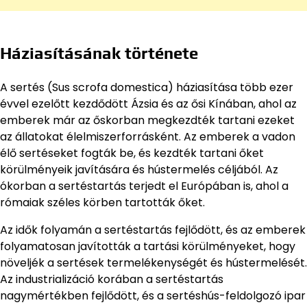
Háziasításának története
A sertés (Sus scrofa domestica) háziasítása több ezer
évvel ezelőtt kezdődött Ázsia és az ősi Kínában, ahol az
emberek már az őskorban megkezdték tartani ezeket
az állatokat élelmiszerforrásként. Az emberek a vadon
élő sertéseket fogták be, és kezdték tartani őket
körülményeik javítására és hústermelés céljából. Az
ókorban a sertéstartás terjedt el Európában is, ahol a
rómaiak széles körben tartották őket.
Az idők folyamán a sertéstartás fejlődött, és az emberek
folyamatosan javították a tartási körülményeket, hogy
növeljék a sertések termelékenységét és hústermelését.
Az industrializáció korában a sertéstartás
nagymértékben fejlődött, és a sertéshús-feldolgozó ipar