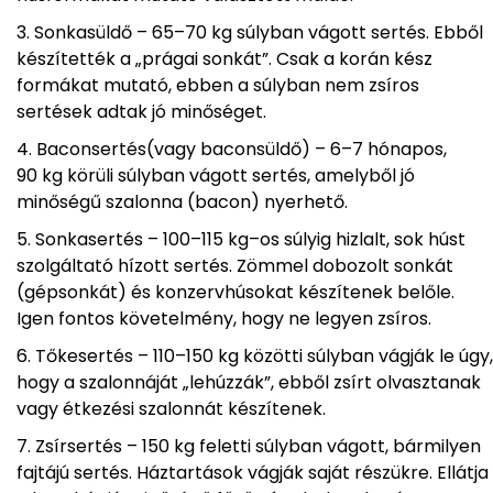
Sonkasüldő – 65–70 kg súlyban vágott sertés. Ebből
készítették a „prágai sonkát”. Csak a korán kész
formákat mutató, ebben a súlyban nem zsíros
sertések adtak jó minőséget.
Baconsertés(vagy baconsüldő) – 6–7 hónapos,
90 kg körüli súlyban vágott sertés, amelyből jó
minőségű szalonna (bacon) nyerhető.
Sonkasertés – 100–115 kg–os súlyig hizlalt, sok húst
szolgáltató hízott sertés. Zömmel dobozolt sonkát
(gépsonkát) és konzervhúsokat készítenek belőle.
Igen fontos követelmény, hogy ne legyen zsíros.
Tőkesertés – 110–150 kg közötti súlyban vágják le úgy,
hogy a szalonnáját „lehúzzák”, ebből zsírt olvasztanak
vagy étkezési szalonnát készítenek.
Zsírsertés – 150 kg feletti súlyban vágott, bármilyen
fajtájú sertés. Háztartások vágják saját részükre. Ellátja