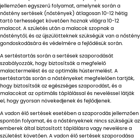
jellemzően egyszerű folyamat, amelynek során a
nőstény sertések (nőstények) átlagosan 10-12 hétig
tartó terhességet követően hoznak világra 10-12
malacot. A születés után a malacok szopnak a
nősténytől, és az újszülötteknek szükségük van a nőstény
gondoskodására és védelmére a fejlődésük során.
A sertéstartás során a sertések szaporodását
szabályozzák, hogy biztosítsák a megfelelő
malactermelést és az optimális hústermelést. A
sertéstartás során a nőstényeket megfelelően tartják,
hogy biztosítsák az egészséges szaporodást, és a
malacokat az optimális táplálással és neveléssel látják
el, hogy gyorsan növekedjenek és fejlődjenek.
A vadon élő sertések esetében a szaporodás jellemzően
spontán folyamat, és a nőstényeknek nincs szükségük az
emberek által biztosított táplálásra vagy nevelésre a
születést követően. A vadon élő sertések szaporodása