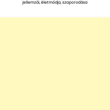
jellemzői, életmódja, szaporodása