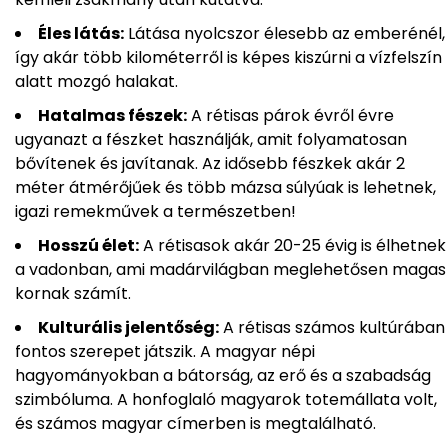
Éles látás:
Látása nyolcszor élesebb az emberénél,
így akár több kilométerről is képes kiszúrni a vízfelszín
alatt mozgó halakat.
Hatalmas fészek:
A rétisas párok évről évre
ugyanazt a fészket használják, amit folyamatosan
bővítenek és javítanak. Az idősebb fészkek akár 2
méter átmérőjűek és több mázsa súlyúak is lehetnek,
igazi remekművek a természetben!
Hosszú élet:
A rétisasok akár 20-25 évig is élhetnek
a vadonban, ami madárvilágban meglehetősen magas
kornak számít.
Kulturális jelentőség:
A rétisas számos kultúrában
fontos szerepet játszik. A magyar népi
hagyományokban a bátorság, az erő és a szabadság
szimbóluma. A honfoglaló magyarok totemállata volt,
és számos magyar címerben is megtalálható.