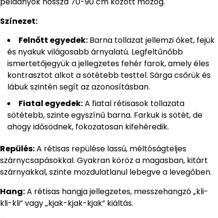
példányok hossza 70-90 cm között mozog.
Színezet:
Felnőtt egyedek:
Barna tollazat jellemzi őket, fejük
és nyakuk világosabb árnyalatú. Legfeltűnőbb
ismertetőjegyük a jellegzetes fehér farok, amely éles
kontrasztot alkot a sötétebb testtel. Sárga csőrük és
lábuk szintén segít az azonosításban.
Fiatal egyedek:
A fiatal rétisasok tollazata
sötétebb, szinte egyszínű barna. Farkuk is sötét, de
ahogy idősödnek, fokozatosan kifehéredik.
Repülés:
A rétisas repülése lassú, méltóságteljes
szárnycsapásokkal. Gyakran köröz a magasban, kitárt
szárnyakkal, szinte mozdulatlanul lebegve a levegőben.
Hang:
A rétisas hangja jellegzetes, messzehangzó „kli-
kli-kli” vagy „kjak-kjak-kjak” kiáltás.