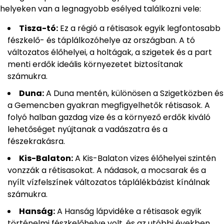
helyeken van a legnagyobb esélyed találkozni vele:
Tisza-tó:
Ez a régió a rétisasok egyik legfontosabb
fészkelő- és táplálkozóhelye az országban. A tó
változatos élőhelyei, a holtágak, a szigetek és a part
menti erdők ideális környezetet biztosítanak
számukra.
Duna:
A Duna mentén, különösen a Szigetközben és
a Gemencben gyakran megfigyelhetők rétisasok. A
folyó halban gazdag vize és a környező erdők kiváló
lehetőséget nyújtanak a vadászatra és a
fészekrakásra.
Kis-Balaton:
A Kis-Balaton vizes élőhelyei szintén
vonzzák a rétisasokat. A nádasok, a mocsarak és a
nyílt vízfelszínek változatos táplálékbázist kínálnak
számukra.
Hanság:
A Hanság lápvidéke a rétisasok egyik
történelmi fészkelőhelye volt, és az utóbbi években