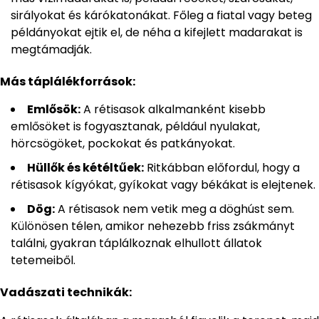
sirályokat és kárókatonákat. Főleg a fiatal vagy beteg
példányokat ejtik el, de néha a kifejlett madarakat is
megtámadják.
Más táplálékforrások:
Emlősök:
A rétisasok alkalmanként kisebb
emlősöket is fogyasztanak, például nyulakat,
hörcsögöket, pockokat és patkányokat.
Hüllők és kétéltűek:
Ritkábban előfordul, hogy a
rétisasok kígyókat, gyíkokat vagy békákat is elejtenek.
Dög:
A rétisasok nem vetik meg a döghúst sem.
Különösen télen, amikor nehezebb friss zsákmányt
találni, gyakran táplálkoznak elhullott állatok
tetemeiből.
Vadászati technikák: