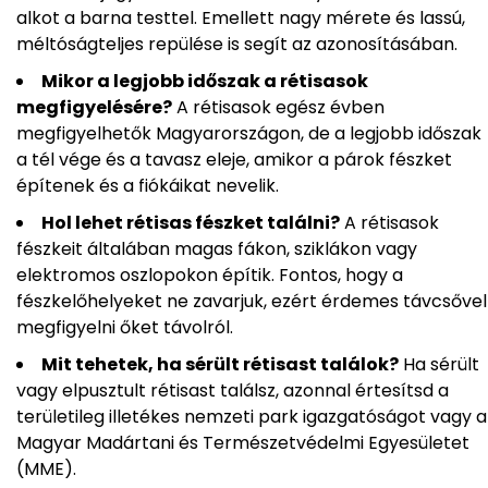
alkot a barna testtel. Emellett nagy mérete és lassú,
méltóságteljes repülése is segít az azonosításában.
Mikor a legjobb időszak a rétisasok
megfigyelésére?
A rétisasok egész évben
megfigyelhetők Magyarországon, de a legjobb időszak
a tél vége és a tavasz eleje, amikor a párok fészket
építenek és a fiókáikat nevelik.
Hol lehet rétisas fészket találni?
A rétisasok
fészkeit általában magas fákon, sziklákon vagy
elektromos oszlopokon építik. Fontos, hogy a
fészkelőhelyeket ne zavarjuk, ezért érdemes távcsővel
megfigyelni őket távolról.
Mit tehetek, ha sérült rétisast találok?
Ha sérült
vagy elpusztult rétisast találsz, azonnal értesítsd a
területileg illetékes nemzeti park igazgatóságot vagy a
Magyar Madártani és Természetvédelmi Egyesületet
(MME).