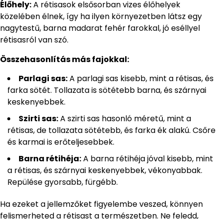
Élőhely:
A rétisasok elsősorban vizes élőhelyek
közelében élnek, így ha ilyen környezetben látsz egy
nagytestű, barna madarat fehér farokkal, jó eséllyel
rétisasról van szó.
Összehasonlítás más fajokkal:
Parlagi sas:
A parlagi sas kisebb, mint a rétisas, és
farka sötét. Tollazata is sötétebb barna, és szárnyai
keskenyebbek.
Szirti sas:
A szirti sas hasonló méretű, mint a
rétisas, de tollazata sötétebb, és farka ék alakú. Csőre
és karmai is erőteljesebbek.
Barna rétihéja:
A barna rétihéja jóval kisebb, mint
a rétisas, és szárnyai keskenyebbek, vékonyabbak.
Repülése gyorsabb, fürgébb.
Ha ezeket a jellemzőket figyelembe veszed, könnyen
felismerheted a rétisast a természetben. Ne feledd,