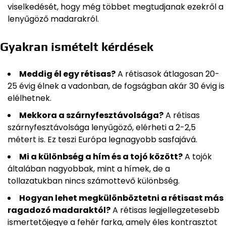
viselkedését, hogy még többet megtudjanak ezekről a
lenyűgöző madarakról.
Gyakran ismételt kérdések
Meddig él egy rétisas?
A rétisasok átlagosan 20-
25 évig élnek a vadonban, de fogságban akár 30 évig is
elélhetnek.
Mekkora a szárnyfesztávolsága?
A rétisas
szárnyfesztávolsága lenyűgöző, elérheti a 2-2,5
métert is. Ez teszi Európa legnagyobb sasfajává.
Mi a különbség a hím és a tojó között?
A tojók
általában nagyobbak, mint a hímek, de a
tollazatukban nincs számottevő különbség.
Hogyan lehet megkülönböztetni a rétisast más
ragadozó madaraktól?
A rétisas legjellegzetesebb
ismertetőjegye a fehér farka, amely éles kontrasztot