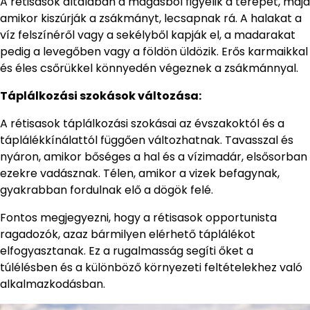
A rétisasok általában a magasból figyelik a terepet, majd
amikor kiszúrják a zsákmányt, lecsapnak rá. A halakat a
víz felszínéről vagy a sekélyből kapják el, a madarakat
pedig a levegőben vagy a földön üldözik. Erős karmaikkal
és éles csőrükkel könnyedén végeznek a zsákmánnyal.
Táplálkozási szokások változása:
A rétisasok táplálkozási szokásai az évszakoktól és a
táplálékkínálattól függően változhatnak. Tavasszal és
nyáron, amikor bőséges a hal és a vízimadár, elsősorban
ezekre vadásznak. Télen, amikor a vizek befagynak,
gyakrabban fordulnak elő a dögök felé.
Fontos megjegyezni, hogy a rétisasok opportunista
ragadozók, azaz bármilyen elérhető táplálékot
elfogyasztanak. Ez a rugalmasság segíti őket a
túlélésben és a különböző környezeti feltételekhez való
alkalmazkodásban.