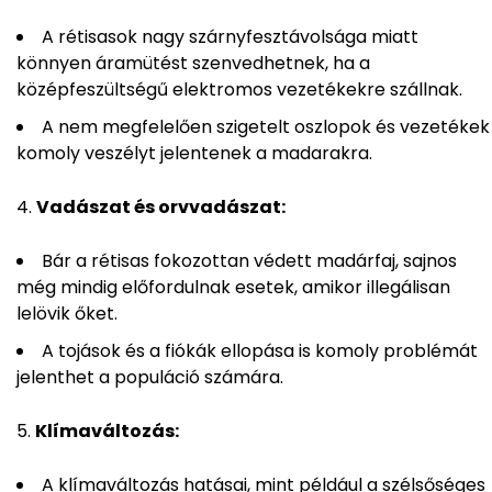
A rétisasok nagy szárnyfesztávolsága miatt
könnyen áramütést szenvedhetnek, ha a
középfeszültségű elektromos vezetékekre szállnak.
A nem megfelelően szigetelt oszlopok és vezetékek
komoly veszélyt jelentenek a madarakra.
Vadászat és orvvadászat:
Bár a rétisas fokozottan védett madárfaj, sajnos
még mindig előfordulnak esetek, amikor illegálisan
lelövik őket.
A tojások és a fiókák ellopása is komoly problémát
jelenthet a populáció számára.
Klímaváltozás:
A klímaváltozás hatásai, mint például a szélsőséges