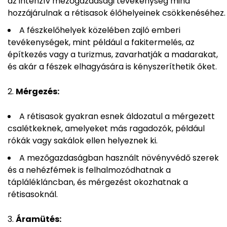
az intenzív mezőgazdasági tevékenység mind
hozzájárulnak a rétisasok élőhelyeinek csökkenéséhez.
A fészkelőhelyek közelében zajló emberi
tevékenységek, mint például a fakitermelés, az
építkezés vagy a turizmus, zavarhatják a madarakat,
és akár a fészek elhagyására is kényszeríthetik őket.
Mérgezés:
A rétisasok gyakran esnek áldozatul a mérgezett
csalétkeknek, amelyeket más ragadozók, például
rókák vagy sakálok ellen helyeznek ki.
A mezőgazdaságban használt növényvédő szerek
és a nehézfémek is felhalmozódhatnak a
táplálékláncban, és mérgezést okozhatnak a
rétisasoknál.
Áramütés: