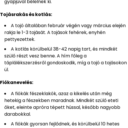
gyapjúval bélelnek ki.
Tojásrakás és kotlás:
A tojó általában február végén vagy március elején
rakja le 1-3 tojását. A tojások fehérek, enyhén
pettyezettek.
A kotlás körülbelül 38-42 napig tart, és mindkét
szülő részt vesz benne. A hím főleg a
táplálékszerzésről gondoskodik, míg a tojó a tojásokon
ül.
Fiókanevelés:
A fiókák fészeklakók, azaz a kikelés után még
hetekig a fészekben maradnak. Mindkét szülő eteti
őket, eleinte apróra tépett hússal, később nagyobb
darabokkal.
A fiókák gyorsan fejlődnek, és körülbelül 10 hetes