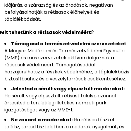
időjárás, a szárazság és az áradások, negatívan
befolyásolhatják a rétisasok élőhelyeit és
táplálékbázisát.
Mit tehetünk a rétisasok védelméért?
Támogasd a természetvédelmi szervezeteket:
A Magyar Madártani és Természetvédelmi Egyesület
(MME) és más szervezetek aktívan dolgoznak a
rétisasok védelméért. Támogatásoddal
hozzájárulhatsz a fészkek védelméhez, a táplálékbázis
biztosításához és a veszélyforrások csökkentéséhez.
Jelentsd a sérült vagy elpusztult madarakat:
Ha sérült vagy elpusztult rétisast találsz, azonnal
értesítsd a területileg illetékes nemzeti park
igazgatóságot vagy az MME-t.
Ne zavard a madarakat:
Ha rétisas fészket
találsz, tartsd tiszteletben a madarak nyugalmát, és