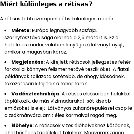
Miért különleges a rétisas?
A rétisas több szempontból is különleges madár:
Mérete:
Európa legnagyobb sasfaja,
szárnyfesztávolsága elérheti a 2,5 métert is. Ez a
hatalmas madár valóban lenyűgöző látványt nyújt,
amikor a magasban köröz.
Megjelenése:
A kifejlett rétisasok jellegzetes fehér
farktollai könnyen felismerhetővé teszik őket. A fiatal
példányok tollazata sötétebb, de ahogy idősödnek,
fokozatosan kifejlődik a fehér farok.
Vadásztechnikája:
A rétisas elsősorban halakkal
táplálkozik, de más vízimadarakat, sőt kisebb
emlősöket is elejt. Látványos zuhanórepüléssel csap le
a zsákmányára, amit éles karmaival ragad meg.
Élőhelye:
A rétisasok vizes élőhelyekhez kötődnek,
ahol bőséges táplálékot találnak. Magyarországon