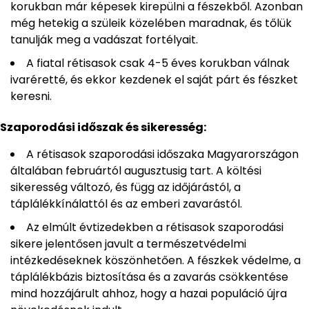
korukban már képesek kirepülni a fészekből. Azonban
még hetekig a szüleik közelében maradnak, és tőlük
tanulják meg a vadászat fortélyait.
A fiatal rétisasok csak 4-5 éves korukban válnak
ivaréretté, és ekkor kezdenek el saját párt és fészket
keresni.
Szaporodási időszak és sikeresség:
A rétisasok szaporodási időszaka Magyarországon
általában februártól augusztusig tart. A költési
sikeresség változó, és függ az időjárástól, a
táplálékkínálattól és az emberi zavarástól.
Az elmúlt évtizedekben a rétisasok szaporodási
sikere jelentősen javult a természetvédelmi
intézkedéseknek köszönhetően. A fészkek védelme, a
táplálékbázis biztosítása és a zavarás csökkentése
mind hozzájárult ahhoz, hogy a hazai populáció újra