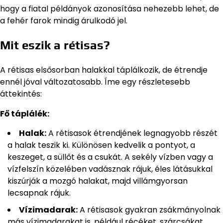
hogy a fiatal példányok azonosítása nehezebb lehet, de
a fehér farok mindig árulkodó jel.
Mit eszik a rétisas?
A rétisas elsősorban halakkal táplálkozik, de étrendje
ennél jóval változatosabb. Íme egy részletesebb
áttekintés:
Fő táplálék:
Halak:
A rétisasok étrendjének legnagyobb részét
a halak teszik ki. Különösen kedvelik a pontyot, a
keszeget, a süllőt és a csukát. A sekély vízben vagy a
vízfelszín közelében vadásznak rájuk, éles látásukkal
kiszúrják a mozgó halakat, majd villámgyorsan
lecsapnak rájuk.
Vízimadarak:
A rétisasok gyakran zsákmányolnak
más vízimadarakat is, például récéket, szárcsákat,