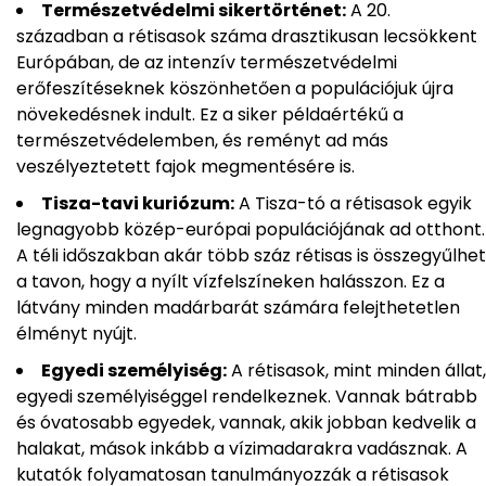
Természetvédelmi sikertörténet:
A 20.
században a rétisasok száma drasztikusan lecsökkent
Európában, de az intenzív természetvédelmi
erőfeszítéseknek köszönhetően a populációjuk újra
növekedésnek indult. Ez a siker példaértékű a
természetvédelemben, és reményt ad más
veszélyeztetett fajok megmentésére is.
Tisza-tavi kuriózum:
A Tisza-tó a rétisasok egyik
legnagyobb közép-európai populációjának ad otthont.
A téli időszakban akár több száz rétisas is összegyűlhet
a tavon, hogy a nyílt vízfelszíneken halásszon. Ez a
látvány minden madárbarát számára felejthetetlen
élményt nyújt.
Egyedi személyiség:
A rétisasok, mint minden állat,
egyedi személyiséggel rendelkeznek. Vannak bátrabb
és óvatosabb egyedek, vannak, akik jobban kedvelik a
halakat, mások inkább a vízimadarakra vadásznak. A
kutatók folyamatosan tanulmányozzák a rétisasok