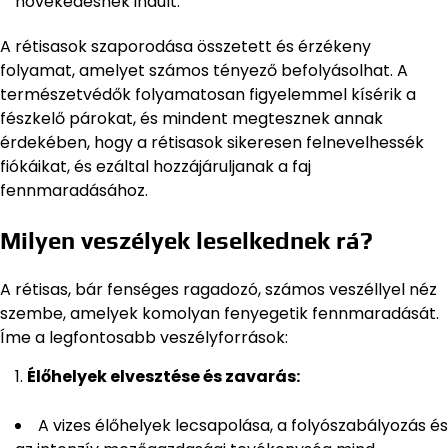
növekedésnek indult.
A rétisasok szaporodása összetett és érzékeny
folyamat, amelyet számos tényező befolyásolhat. A
természetvédők folyamatosan figyelemmel kísérik a
fészkelő párokat, és mindent megtesznek annak
érdekében, hogy a rétisasok sikeresen felnevelhessék
fiókáikat, és ezáltal hozzájáruljanak a faj
fennmaradásához.
Milyen veszélyek leselkednek rá?
A rétisas, bár fenséges ragadozó, számos veszéllyel néz
szembe, amelyek komolyan fenyegetik fennmaradását.
Íme a legfontosabb veszélyforrások:
Élőhelyek elvesztése és zavarás:
A vizes élőhelyek lecsapolása, a folyószabályozás és