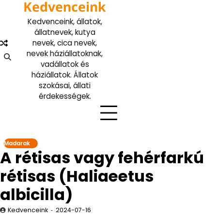
Kedvenceink
Skip
to
Kedvenceink, állatok,
content
állatnevek, kutya
nevek, cica nevek,
nevek háziállatoknak,
vadállatok és
háziállatok. Állatok
szokásai, állati
érdekességek.
Madarak
A rétisas vagy fehérfarkú
rétisas (Haliaeetus
albicilla)
Kedvenceink
2024-07-16