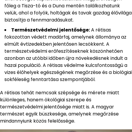
főleg a Tisza-tó és a Duna mentén találkozhatunk
velük, ahol a folyók, holtágak és tavak gazdag élővilága
biztosítja a fennmaradásukat.
Természetvédelmi jelentősége:
A rétisas
fokozottan védett madárfaj, amelynek állománya az
elmúlt évtizedekben jelentősen lecsökkent. A
természetvédelmi erőfeszítéseknek köszönhetően
azonban az utóbbi időben újra növekedésnek indult a
hazai populáció. A rétisas védelme kulcsfontosságú a
vizes élőhelyek egészségének megőrzése és a biológiai
sokféleség fenntartása szempontjából.
A rétisas tehát nemcsak szépsége és mérete miatt
különleges, hanem ökológiai szerepe és
természetvédelmi jelentősége miatt is. A magyar
természet egyik büszkesége, amelynek megőrzése
mindannyiunk közös felelőssége.