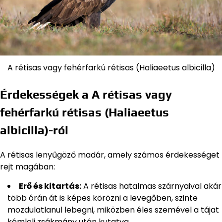
A rétisas vagy fehérfarkú rétisas (Haliaeetus albicilla)
Érdekességek a A rétisas vagy
fehérfarkú rétisas (Haliaeetus
albicilla)-ról
A rétisas lenyűgöző madár, amely számos érdekességet
rejt magában:
Erő és kitartás:
A rétisas hatalmas szárnyaival akár
több órán át is képes körözni a levegőben, szinte
mozdulatlanul lebegni, miközben éles szemével a tájat
kémleli zsákmány után kutatva.