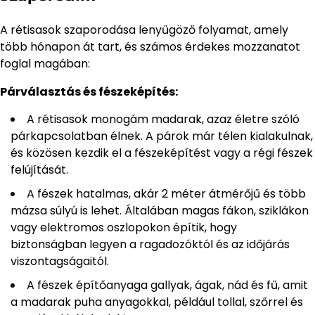
A rétisasok szaporodása lenyűgöző folyamat, amely
több hónapon át tart, és számos érdekes mozzanatot
foglal magában:
Párválasztás és fészeképítés:
A rétisasok monogám madarak, azaz életre szóló
párkapcsolatban élnek. A párok már télen kialakulnak,
és közösen kezdik el a fészeképítést vagy a régi fészek
felújítását.
A fészek hatalmas, akár 2 méter átmérőjű és több
mázsa súlyú is lehet. Általában magas fákon, sziklákon
vagy elektromos oszlopokon építik, hogy
biztonságban legyen a ragadozóktól és az időjárás
viszontagságaitól.
A fészek építőanyaga gallyak, ágak, nád és fű, amit
a madarak puha anyagokkal, például tollal, szőrrel és