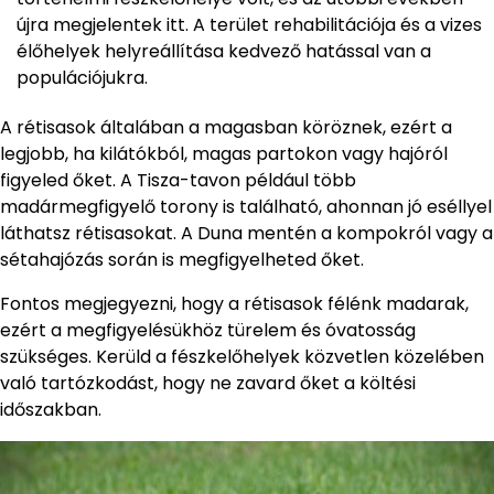
újra megjelentek itt. A terület rehabilitációja és a vizes
élőhelyek helyreállítása kedvező hatással van a
populációjukra.
A rétisasok általában a magasban köröznek, ezért a
legjobb, ha kilátókból, magas partokon vagy hajóról
figyeled őket. A Tisza-tavon például több
madármegfigyelő torony is található, ahonnan jó eséllyel
láthatsz rétisasokat. A Duna mentén a kompokról vagy a
sétahajózás során is megfigyelheted őket.
Fontos megjegyezni, hogy a rétisasok félénk madarak,
ezért a megfigyelésükhöz türelem és óvatosság
szükséges. Kerüld a fészkelőhelyek közvetlen közelében
való tartózkodást, hogy ne zavard őket a költési
időszakban.