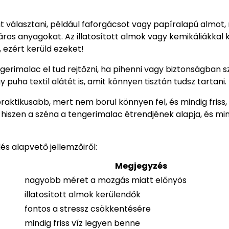
választani, például faforgácsot vagy papíralapú almot,
áros anyagokat. Az illatosított almok vagy kemikáliákkal 
, ezért kerüld ezeket!
gerimalac el tud rejtőzni, ha pihenni vagy biztonságban 
 puha textil alátét is, amit könnyen tisztán tudsz tartani.
raktikusabb, mert nem borul könnyen fel, és mindig friss, 
 hiszen a széna a tengerimalac étrendjének alapja, és mi
és alapvető jellemzőiről:
Megjegyzés
nagyobb méret a mozgás miatt előnyös
illatosított almok kerülendők
fontos a stressz csökkentésére
mindig friss víz legyen benne