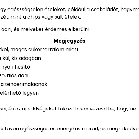
y egészségtelen ételeket, például a csokoládét, hagymá
ét, mint a chips vagy sült ételek.
 adni, és melyeket érdemes elkerülni:
Megjegyzés
kel, magas cukortartalom miatt
lkül, kis adagban
, nyári hűsítő
, tilos adni
s a tengerimalacnak
 elérhető legyen
sni, és az új zöldségeket fokozatosan vezesd be, hogy ne
.
zú távon egészséges és energikus marad, és még a kedve