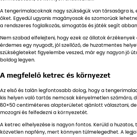
A tengerimalacoknak nagy szükségük van társaságra is,
őket. Egyedül ugyanis magányosak és szomorúak lehetne
a rendszeres foglalkozás, simogatás és játék segít abba
Nem szabad elfelejteni, hogy ezek az állatok érzékenyek a 
érdemes egy nyugodt, jól szellőző, de huzatmentes helye
szükségleteket figyelembe veszed, már egy nagyon jó út
boldog legyen.
A megfelelő ketrec és környezet
Az első és talán legfontosabb dolog, hogy a tengerimala
kis helyen való tartás nemcsak kényelmetlen számára, d
80×50 centiméteres alapterületet ajánlott választani, de
mozogni és felfedezni a környezetét.
A ketrec elhelyezése is nagyon fontos. Kerüld a huzatos, tú
közvetlen napfény, mert könnyen túlmelegedhet. A legjob