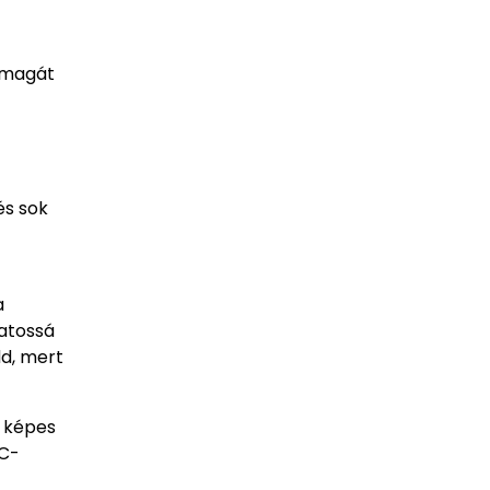
i magát
és sok
a
atossá
dd, mert
m képes
 C-