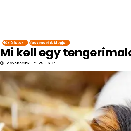
Háziállatok
Kedvenceink blogja
Mi kell egy tengerima
Kedvenceink
2025-06-17