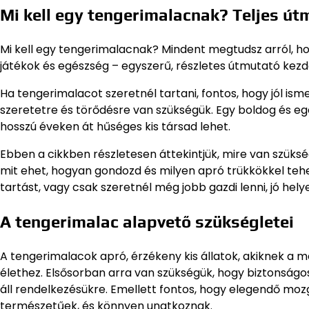
Mi kell egy tengerimalacnak? Teljes ú
Mi kell egy tengerimalacnak? Mindent megtudsz arról, h
játékok és egészség – egyszerű, részletes útmutató kez
Ha tengerimalacot szeretnél tartani, fontos, hogy jól ismer
szeretetre és törődésre van szükségük. Egy boldog és 
hosszú éveken át hűséges kis társad lehet.
Ebben a cikkben részletesen áttekintjük, mire van szüks
mit ehet, hogyan gondozd és milyen apró trükkökkel teh
tartást, vagy csak szeretnél még jobb gazdi lenni, jó helye
A tengerimalac alapvető szükségletei
A tengerimalacok apró, érzékeny kis állatok, akiknek a
élethez. Elsősorban arra van szükségük, hogy biztonságos
áll rendelkezésükre. Emellett fontos, hogy elegendő mozg
természetűek, és könnyen unatkoznak.