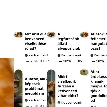
Mit árul el a
A
Állatok, 
kedvenced
legfurcsább
felismeri
viselkedése
állati
hangulat
rólad?
alvópozíciók
ozást
Kedvenceink
Kedvenceink
Kedven
2026-08-07
2026-08-05
2026-
Állati
Miért
érdekes
Állatok, akik
viselkedik
k, amik
képesek
furcsán a
megválto
problémát
kedvenced
tják a
megoldani
vihar előtt?
gondolk
Kedvenceink
od
Kedvenceink
2026-08-01