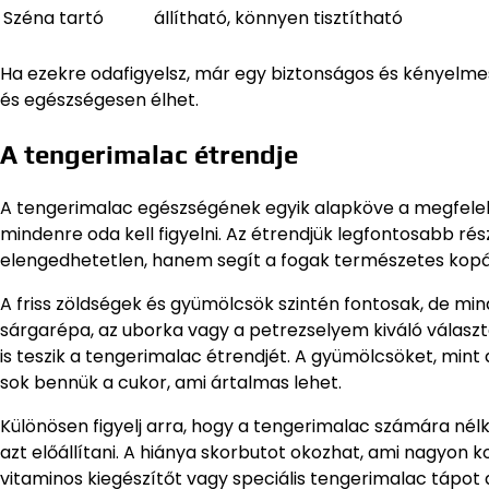
Széna tartó
állítható, könnyen tisztítható
Ha ezekre odafigyelsz, már egy biztonságos és kényelmes
és egészségesen élhet.
A tengerimalac étrendje
A tengerimalac egészségének egyik alapköve a megfelelő
mindenre oda kell figyelni. Az étrendjük legfontosabb r
elengedhetetlen, hanem segít a fogak természetes kopá
A friss zöldségek és gyümölcsök szintén fontosak, de min
sárgarépa, az uborka vagy a petrezselyem kiváló válas
is teszik a tengerimalac étrendjét. A gyümölcsöket, mint
sok bennük a cukor, ami ártalmas lehet.
Különösen figyelj arra, hogy a tengerimalac számára né
azt előállítani. A hiánya skorbutot okozhat, ami nagyon 
vitaminos kiegészítőt vagy speciális tengerimalac tápot a