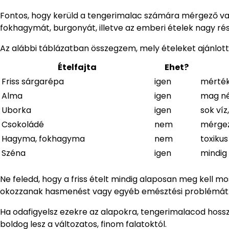
Fontos, hogy kerüld a tengerimalac számára mérgező vag
fokhagymát, burgonyát, illetve az emberi ételek nagy rész
Az alábbi táblázatban összegzem, mely ételeket ajánlott
Ételfajta
Ehet?
Friss sárgarépa
igen
mérték
Alma
igen
mag né
Uborka
igen
sok víz
Csokoládé
nem
mérgező
Hagyma, fokhagyma
nem
toxiku
Széna
igen
mindig
Ne feledd, hogy a friss ételt mindig alaposan meg kell mo
okozzanak hasmenést vagy egyéb emésztési problémát
Ha odafigyelsz ezekre az alapokra, tengerimalacod hoss
boldog lesz a változatos, finom falatoktól.