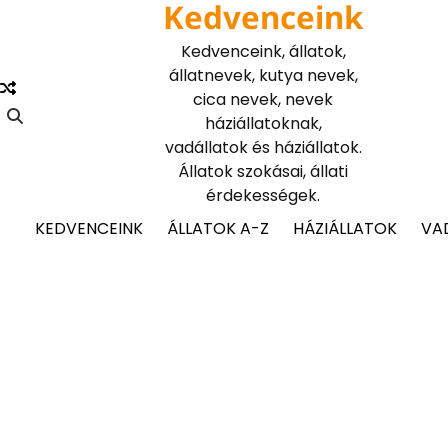
Kedvenceink
Skip
to
Kedvenceink, állatok,
content
állatnevek, kutya nevek,
cica nevek, nevek
háziállatoknak,
vadállatok és háziállatok.
Állatok szokásai, állati
érdekességek.
KEDVENCEINK
ÁLLATOK A-Z
HÁZIÁLLATOK
VA