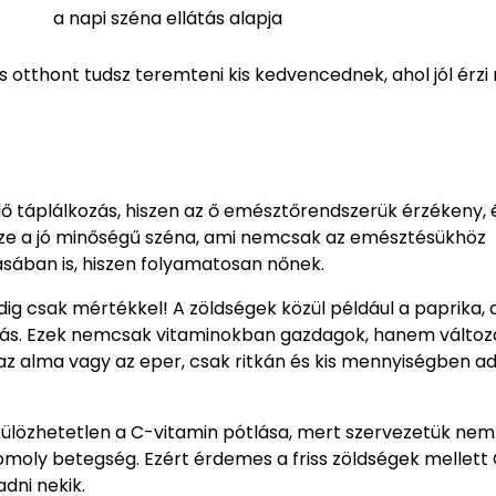
a napi széna ellátás alapja
 otthont tudsz teremteni kis kedvencednek, ahol jól érz
 táplálkozás, hiszen az ő emésztőrendszerük érzékeny, 
észe a jó minőségű széna, ami nemcsak az emésztésükhöz
sában is, hiszen folyamatosan nőnek.
dig csak mértékkel! A zöldségek közül például a paprika, 
ztás. Ezek nemcsak vitaminokban gazdagok, hanem változ
 az alma vagy az eper, csak ritkán és kis mennyiségben a
lkülözhetetlen a C-vitamin pótlása, mert szervezetük ne
komoly betegség. Ezért érdemes a friss zöldségek mellett
dni nekik.