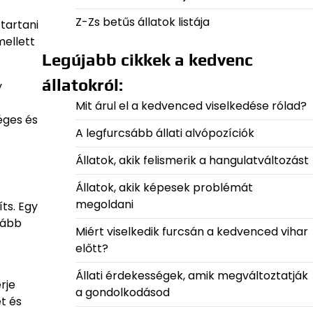
Z-Zs betűs állatok listája
tartani
ellett
Legújabb cikkek a kedvenc
állatokról:
y
Mit árul el a kedvenced viselkedése rólad?
éges és
A legfurcsább állati alvópozíciók
Állatok, akik felismerik a hangulatváltozást
Állatok, akik képesek problémát
megoldani
ts. Egy
lább
Miért viselkedik furcsán a kedvenced vihar
előtt?
Állati érdekességek, amik megváltoztatják
rje
a gondolkodásod
t és