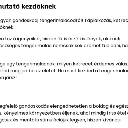
tmutató kezdőknek
ogyan gondoskodj tengerimalacodról! Táplálkozás, ketrec
dőknek.
d az ő igényeiket, hiszen ők is érző kis lények, akiknek
egészséges tengerimalac nemcsak sok örömet tud adni, 
ége egy tengerimalacnak: milyen ketrecet érdemes válasz
eted még jobbá az életét. Ha most kezded a tengerimala
n jársz!
 megfelelő gondoskodás elengedhetetlen a boldog és egé
, kényelmes környezetben éljenek, ahol mindig friss étel 
ásuk és mentális stimulációjuk legyen, hiszen kíváncsi