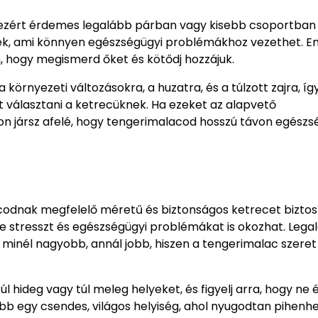
 ezért érdemes legalább párban vagy kisebb csoportban 
k, ami könnyen egészségügyi problémákhoz vezethet. Em
n, hogy megismerd őket és kötődj hozzájuk.
környezeti változásokra, a huzatra, és a túlzott zajra, íg
t választani a ketrecüknek. Ha ezeket az alapvető
on jársz afelé, hogy tengerimalacod hosszú távon egészs
codnak megfelelő méretű és biztonságos ketrecet biztosí
e stresszt és egészségügyi problémákat is okozhat. Lega
 minél nagyobb, annál jobb, hiszen a tengerimalac szeret
l hideg vagy túl meleg helyeket, és figyelj arra, hogy ne é
b egy csendes, világos helyiség, ahol nyugodtan pihenhe