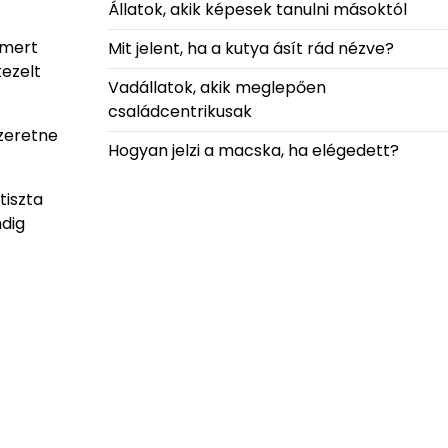
Állatok, akik képesek tanulni másoktól
 mert
Mit jelent, ha a kutya ásít rád nézve?
kezelt
Vadállatok, akik meglepően
családcentrikusak
szeretne
Hogyan jelzi a macska, ha elégedett?
tiszta
ndig