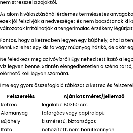
nem stresszel a zajoktól.
Az alom kiválasztásánál érdemes természetes anyagokat 
ezek jól felszívják a nedvességet és nem bocsátanak ki k
változatok irritálhatják a tengerimalac érzékeny légútjait
Fontos, hogy a ketrecben legyen egy bújóhely, ahol a ten
lenni. Ez lehet egy kis fa vagy műanyag házikó, de akár egy
Ne feledkezz meg az ivóvízről! Egy nehezített itató a legp
víz legyen benne. Szintén elengedhetetlen a széna tartó,
elérhető kell legyen számára.
Íme egy gyors összefoglaló táblázat a ketrec és felszerel
Felszerelés
Ajánlott méret/jellemző
Ketrec
legalább 80×50 cm
Alomanyag
faforgács vagy papíralapú
Bújóhely
kisméretű, biztonságos
Itató
nehezített, nem borul könnyen