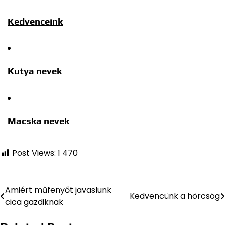
Kedvenceink
Kutya nevek
Macska nevek
Post Views:
1 470
Amiért műfenyőt javaslunk
Bejegyzés
Kedvencünk a hörcsög
cica gazdiknak
navigáció