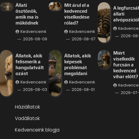
Állati
Mit árul el a
A legfurcsá
ösztönök,
kedvenced
állati
amik ma is
viselkedése
alvópozíció
működnek
rólad?
Kedvence
Kedvenceink
Kedvenceink
2026-08
2026-08-09
2026-08-07
Miért
Állatok, akik
Állatok, akik
viselkedik
felismerik a
képesek
furcsán a
hangulatvált
problémát
kedvenced
ozást
megoldani
vihar előtt?
Kedvenceink
Kedvenceink
Kedvence
2026-08-03
2026-08-01
2026-07
Háziállatok
Vadállatok
Kedvenceink blogja