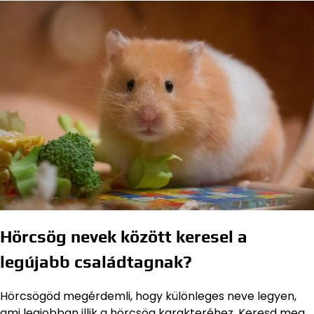
Hörcsög nevek között keresel a
legújabb családtagnak?
Hörcsögöd megérdemli, hogy különleges neve legyen,
ami legjobban illik a hörcsög karakteréhez. Keresd meg