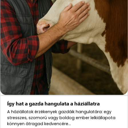
Így hat a gazda hangulata a háziállatra
A háziállatok érzékenyek gazdáik hangulatára: egy
stresszes, szomorú vagy boldog ember lelkiállapota
könnyen átragad kedvencére…