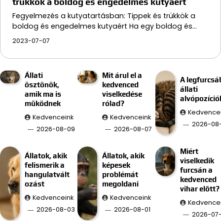
trükkök a boldog és engedelmes kutyaért
Fegyelmezés a kutyatartásban: Tippek és trükkök a
boldog és engedelmes kutyaért Ha egy boldog és…
2023-07-07
Állati
Mit árul el a
A legfurcsá
ösztönök,
kedvenced
állati
amik ma is
viselkedése
alvópozíció
működnek
rólad?
Kedvence
Kedvenceink
Kedvenceink
2026-08
2026-08-09
2026-08-07
Miért
Állatok, akik
Állatok, akik
viselkedik
felismerik a
képesek
furcsán a
hangulatvált
problémát
kedvenced
ozást
megoldani
vihar előtt?
Kedvenceink
Kedvenceink
Kedvence
2026-08-03
2026-08-01
2026-07