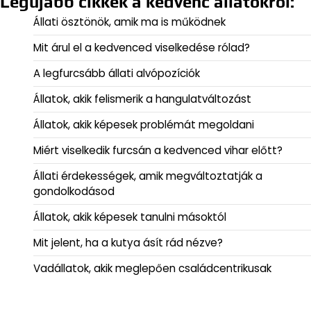
Legújabb cikkek a kedvenc állatokról:
Állati ösztönök, amik ma is működnek
Mit árul el a kedvenced viselkedése rólad?
A legfurcsább állati alvópozíciók
Állatok, akik felismerik a hangulatváltozást
Állatok, akik képesek problémát megoldani
Miért viselkedik furcsán a kedvenced vihar előtt?
Állati érdekességek, amik megváltoztatják a
gondolkodásod
Állatok, akik képesek tanulni másoktól
Mit jelent, ha a kutya ásít rád nézve?
Vadállatok, akik meglepően családcentrikusak