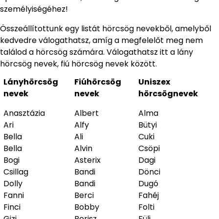
személyiségéhez!
Összeállítottunk egy listát hörcsög nevekből, amelyből
kedvedre válogathatsz, amíg a megfelelőt meg nem
találod a hörcsög számára. Válogathatsz itt a lány
hörcsög nevek, fiú hörcsög nevek között.
Lányhörcsög
Fiúhörcsög
Uniszex
nevek
nevek
hörcsögnevek
Anasztázia
Albert
Alma
Ari
Alfy
Bütyi
Bella
Ali
Cuki
Bella
Alvin
Csöpi
Bogi
Asterix
Dagi
Csillag
Bandi
Dönci
Dolly
Bandi
Dugó
Fanni
Berci
Fahéj
Finci
Bobby
Folti
Gizi
Borisz
Füli