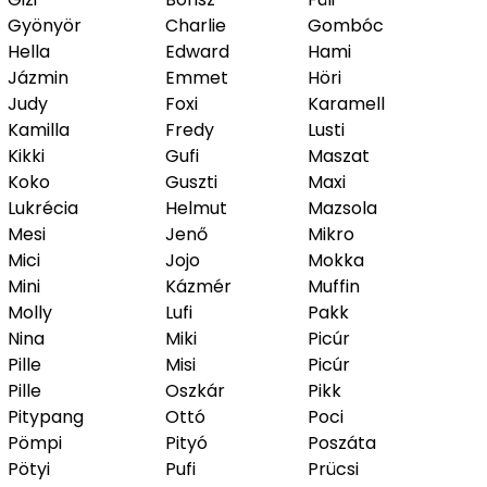
Gyönyör
Charlie
Gombóc
Hella
Edward
Hami
Jázmin
Emmet
Höri
Judy
Foxi
Karamell
Kamilla
Fredy
Lusti
Kikki
Gufi
Maszat
Koko
Guszti
Maxi
Lukrécia
Helmut
Mazsola
Mesi
Jenő
Mikro
Mici
Jojo
Mokka
Mini
Kázmér
Muffin
Molly
Lufi
Pakk
Nina
Miki
Picúr
Pille
Misi
Picúr
Pille
Oszkár
Pikk
Pitypang
Ottó
Poci
Pömpi
Pityó
Poszáta
Pötyi
Pufi
Prücsi