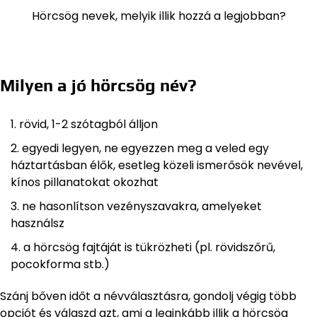
Hörcsög nevek, melyik illik hozzá a legjobban?
Milyen a jó hörcsög név?
rövid, 1-2 szótagból álljon
egyedi legyen, ne egyezzen meg a veled egy
háztartásban élők, esetleg közeli ismerősök nevével,
kínos pillanatokat okozhat
ne hasonlítson vezényszavakra, amelyeket
használsz
a hörcsög fajtáját is tükrözheti (pl. rövidszőrű,
pocokforma stb.)
Szánj bőven időt a névválasztásra, gondolj végig több
opciót és válaszd azt, ami a leginkább illik a hörcsög