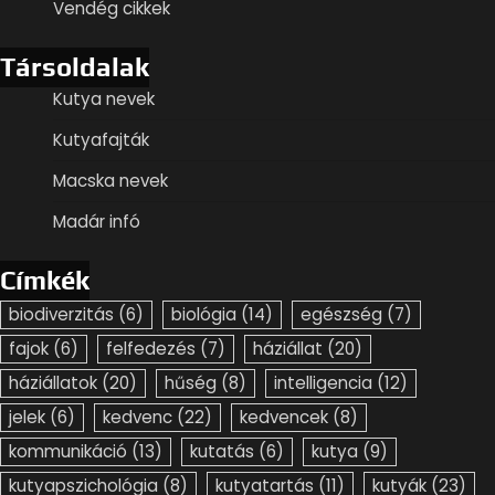
Vendég cikkek
Társoldalak
Kutya nevek
Kutyafajták
Macska nevek
Madár infó
Címkék
biodiverzitás
(6)
biológia
(14)
egészség
(7)
fajok
(6)
felfedezés
(7)
háziállat
(20)
háziállatok
(20)
hűség
(8)
intelligencia
(12)
jelek
(6)
kedvenc
(22)
kedvencek
(8)
kommunikáció
(13)
kutatás
(6)
kutya
(9)
kutyapszichológia
(8)
kutyatartás
(11)
kutyák
(23)