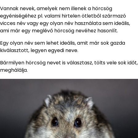
Vannak nevek, amelyek nem illenek a hörcsög
egyéniségéhez pl. valami hirtelen ötletből származó
vicces név vagy egy olyan név használata sem ideális,
ami már egy meglévő hörcsög nevéhez hasonlít.
Egy olyan név sem lehet ideális, amit már sok gazda
kiválasztott, legyen egyedi neve.
Bármilyen hörcsög nevet is választasz, tölts vele sok időt,
meghálálja.