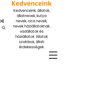
Kedvenceink
Skip
to
Kedvenceink, állatok,
content
állatnevek, kutya
nevek, cica nevek,
nevek háziállatoknak,
vadállatok és
háziállatok. Állatok
szokásai, állati
érdekességek.