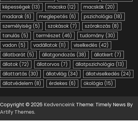
képességek
(13)
macska
(12)
macskák
(20)
madarak
(6)
meglepetés
(6)
pszichológia
(18)
személyiség
(5)
szokások
(7)
szórakozás
(8)
tanulás
(5)
természet
(46)
tudomány
(30)
vadon
(5)
vadállatok
(11)
viselkedés
(42)
állatbarát
(5)
állatgondozás
(38)
állatkert
(7)
állatok
(72)
állatorvos
(7)
állatpszichológia
(13)
állattartás
(30)
állatvilág
(34)
állatviselkedés
(24)
állatvédelem
(8)
érdekes
(6)
ökológia
(15)
Copyright © 2026
Kedvenceink
Theme: Timely News By
Artify Themes
.