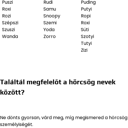
Puszi
Rudi
Puding
Roxi
Samu
Putyi
Rozi
Snoopy
Ropi
Szépszi
Szemi
Roxi
Szuszi
Yoda
Süti
Wanda
Zorro
Szotyi
Tutyi
Zizi
Találtál megfelelőt a hörcsög nevek
között?
Ne dönts gyorsan, várd meg, míg megismered a hörcsög
személyiségét.