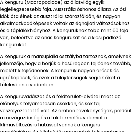
A kenguru (Macropodidae) az állatvilág egyik
legjellegzetesebb faja, Ausztrália őshonos állata. Az ősi
idők óta élnek az ausztráliai szárazföldön, és nagyon
alkalmazkodóképesek voltak az éghajlati változásokhoz
és a táplálékhiányhoz. A kenguruknak több mint 60 faja
van, beleértve az óriás kengurukat és a kicsi padlózó
kengurukat.
A kenguruk a marsupialia osztályba tartoznak, amelynek
jellemzője, hogy a borjúk a hasüregben fejlődnek tovább,
mielőtt kifejlődnének. A kenguruk nagyon erősek és
ugróképesek, és ezek a tulajdonságok segítik őket a
túlélésben a vadonban.
A kenguruvadászat és a földterület-elvétel miatt az
élőhelyük folyamatosan csökken, és sok faj
veszélyeztetetté vált. Az emberi tevékenységek, például
a mezőgazdaság és a fakitermelés, valamint a
klímaváltozás is hatással vannak a kenguru
populációkra. Az állatvédő szervezetek folyamatosan