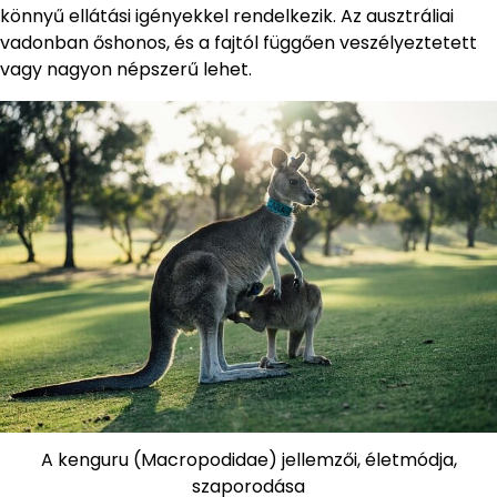
könnyű ellátási igényekkel rendelkezik. Az ausztráliai
vadonban őshonos, és a fajtól függően veszélyeztetett
vagy nagyon népszerű lehet.
A kenguru (Macropodidae) jellemzői, életmódja,
szaporodása