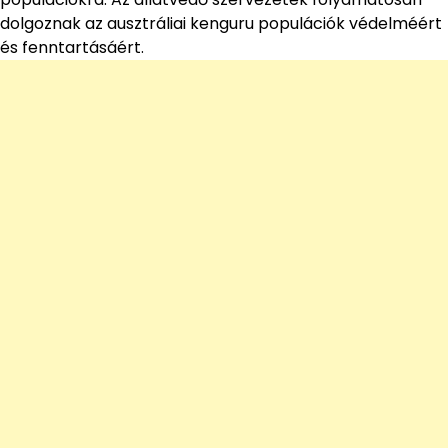
dolgoznak az ausztráliai kenguru populációk védelméért
és fenntartásáért.