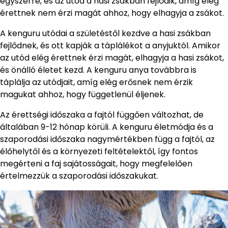
egyszerre, és az utód a hasi zsákban fejlődik, amíg elég
érettnek nem érzi magát ahhoz, hogy elhagyja a zsákot.
A kenguru utódai a születéstől kezdve a hasi zsákban
fejlődnek, és ott kapják a táplálékot a anyjuktól. Amikor
az utód elég érettnek érzi magát, elhagyja a hasi zsákot,
és önálló életet kezd. A kenguru anya továbbra is
táplálja az utódjait, amíg elég erősnek nem érzik
magukat ahhoz, hogy függetlenül éljenek.
Az érettségi időszaka a fajtól függően változhat, de
általában 9-12 hónap körüli. A kenguru életmódja és a
szaporodási időszaka nagymértékben függ a fajtól, az
élőhelytől és a környezeti feltételektől, így fontos
megérteni a faj sajátosságait, hogy megfelelően
értelmezzük a szaporodási időszakukat.