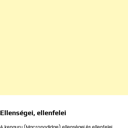
Ellenségei, ellenfelei
A kenguru (Macropodidae) ellenségei és ellenfelei