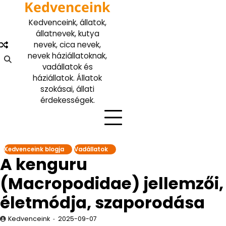
Kedvenceink
Skip
to
Kedvenceink, állatok,
content
állatnevek, kutya
nevek, cica nevek,
nevek háziállatoknak,
vadállatok és
háziállatok. Állatok
szokásai, állati
érdekességek.
Kedvenceink blogja
Vadállatok
A kenguru
(Macropodidae) jellemzői,
életmódja, szaporodása
Kedvenceink
2025-09-07