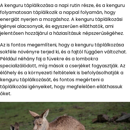
A kenguru táplálkozása a napi rutin része, és a kenguru
folyamatosan táplálkozik a nappal folyamán, hogy
energiát nyerjen a mozgáshoz. A kenguru táplálkozási
igényei alacsonyak, és egyszerűen elláthatók, ami
jelentősen hozzájárul a háziasításuk népszerűségéhez.
Az is fontos megemlíteni, hogy a kenguru táplálkozása
sokféle növényre terjed ki, és a fajtól függően változhat.
Például néhány faj a füvekre és a lombokra
specializálódott, míg mások a cserjéket fogyasztják. Az
élőhely és a környezeti feltételek is befolyásolhatják a
kenguru táplálkozását, és fontos megérteni a
táplálkozási igényeiket, hogy megfelelően elláthassuk
őket.