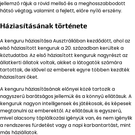
jellemző rájuk a rövid mellső és a meghosszabbodott
hátsó végtag, valamint a fejlett, előre nyíló erszény.
Háziasításának története
A kenguru háziasítása Ausztráliában kezdődött, ahol az
első háziasított kenguruk a 20. században kerültek a
köztudatba. Az első háziasított kenguruk nagyrészt az
állatkerti állatok voltak, akiket a látogatók számára
tartottak, de idővel az emberek egyre többen kezdték
háziasítani őket.
A kenguru háziasításának előnyei közé tartozik a
nagyszerű barátságos jellemük és a könnyű ellátásuk. A
kenguruk nagyon intelligensek és játékosak, és képesek
megtanulni az emberektől. Az ellátásuk is egyszerű,
mivel alacsony táplálkozási igényük van, és nem igénylik
a rendszeres fürdetést vagy a napi karbantartást, mint
más háziállatok.