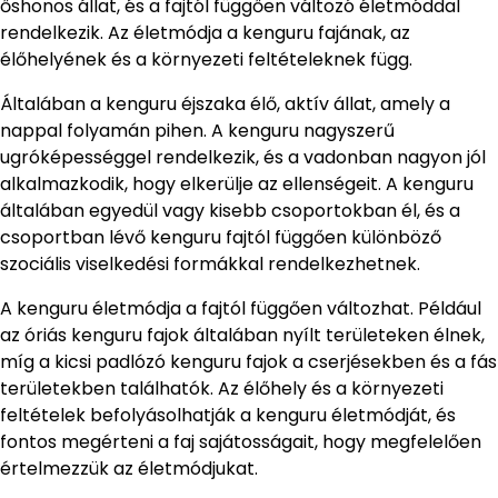
őshonos állat, és a fajtól függően változó életmóddal
rendelkezik. Az életmódja a kenguru fajának, az
élőhelyének és a környezeti feltételeknek függ.
Általában a kenguru éjszaka élő, aktív állat, amely a
nappal folyamán pihen. A kenguru nagyszerű
ugróképességgel rendelkezik, és a vadonban nagyon jól
alkalmazkodik, hogy elkerülje az ellenségeit. A kenguru
általában egyedül vagy kisebb csoportokban él, és a
csoportban lévő kenguru fajtól függően különböző
szociális viselkedési formákkal rendelkezhetnek.
A kenguru életmódja a fajtól függően változhat. Például
az óriás kenguru fajok általában nyílt területeken élnek,
míg a kicsi padlózó kenguru fajok a cserjésekben és a fás
területekben találhatók. Az élőhely és a környezeti
feltételek befolyásolhatják a kenguru életmódját, és
fontos megérteni a faj sajátosságait, hogy megfelelően
értelmezzük az életmódjukat.