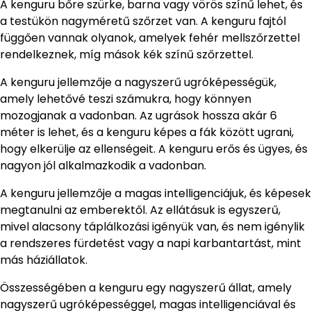
A kenguru bőre szürke, barna vagy vörös színű lehet, és
a testükön nagyméretű szőrzet van. A kenguru fajtól
függően vannak olyanok, amelyek fehér mellszőrzettel
rendelkeznek, míg mások kék színű szőrzettel.
A kenguru jellemzője a nagyszerű ugróképességük,
amely lehetővé teszi számukra, hogy könnyen
mozogjanak a vadonban. Az ugrások hossza akár 6
méter is lehet, és a kenguru képes a fák között ugrani,
hogy elkerülje az ellenségeit. A kenguru erős és ügyes, és
nagyon jól alkalmazkodik a vadonban.
A kenguru jellemzője a magas intelligenciájuk, és képesek
megtanulni az emberektől. Az ellátásuk is egyszerű,
mivel alacsony táplálkozási igényük van, és nem igénylik
a rendszeres fürdetést vagy a napi karbantartást, mint
más háziállatok.
Összességében a kenguru egy nagyszerű állat, amely
nagyszerű ugróképességgel, magas intelligenciával és