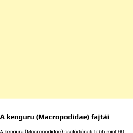
A kenguru (Macropodidae) fajtái
A kenguru (Macropodidae) családjának több mint 60