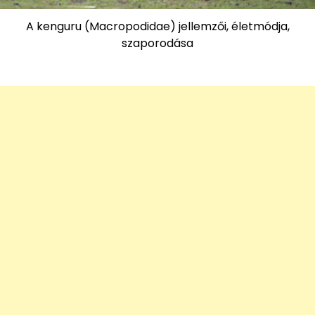
A kenguru (Macropodidae) jellemzői, életmódja,
szaporodása