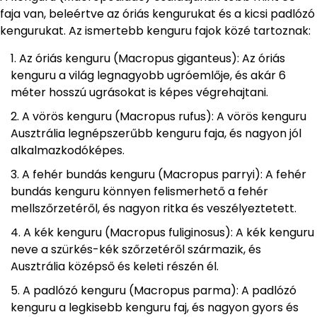
faja van, beleértve az óriás kengurukat és a kicsi padlózó
kengurukat. Az ismertebb kenguru fajok közé tartoznak:
Az óriás kenguru (Macropus giganteus): Az óriás
kenguru a világ legnagyobb ugróemlője, és akár 6
méter hosszú ugrásokat is képes végrehajtani.
A vörös kenguru (Macropus rufus): A vörös kenguru
Ausztrália legnépszerűbb kenguru faja, és nagyon jól
alkalmazkodóképes.
A fehér bundás kenguru (Macropus parryi): A fehér
bundás kenguru könnyen felismerhető a fehér
mellszőrzetéről, és nagyon ritka és veszélyeztetett.
A kék kenguru (Macropus fuliginosus): A kék kenguru
neve a szürkés-kék szőrzetéről származik, és
Ausztrália középső és keleti részén él.
A padlózó kenguru (Macropus parma): A padlózó
kenguru a legkisebb kenguru faj, és nagyon gyors és