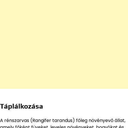
Táplálkozása
A rénszarvas (Rangifer tarandus) főleg növényevő állat,
amely főként füveket, leveles növényeket, bogyókat és