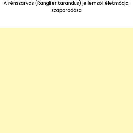
A rénszarvas (Rangifer tarandus) jellemzői, életmódja,
szaporodása