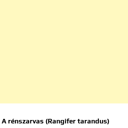
A rénszarvas (Rangifer tarandus)