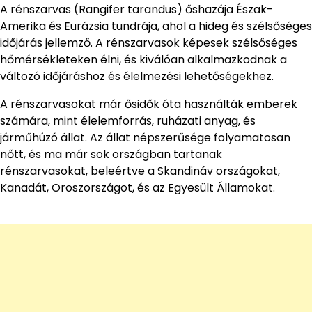
A rénszarvas (Rangifer tarandus) őshazája Észak-
Amerika és Eurázsia tundrája, ahol a hideg és szélsőséges
időjárás jellemző. A rénszarvasok képesek szélsőséges
hőmérsékleteken élni, és kiválóan alkalmazkodnak a
változó időjáráshoz és élelmezési lehetőségekhez.
A rénszarvasokat már ősidők óta használták emberek
számára, mint élelemforrás, ruházati anyag, és
járműhúzó állat. Az állat népszerűsége folyamatosan
nőtt, és ma már sok országban tartanak
rénszarvasokat, beleértve a Skandináv országokat,
Kanadát, Oroszországot, és az Egyesült Államokat.