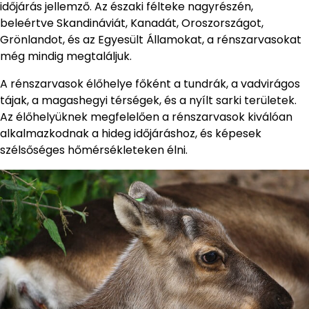
időjárás jellemző. Az északi félteke nagyrészén,
beleértve Skandináviát, Kanadát, Oroszországot,
Grönlandot, és az Egyesült Államokat, a rénszarvasokat
még mindig megtaláljuk.
A rénszarvasok élőhelye főként a tundrák, a vadvirágos
tájak, a magashegyi térségek, és a nyílt sarki területek.
Az élőhelyüknek megfelelően a rénszarvasok kiválóan
alkalmazkodnak a hideg időjáráshoz, és képesek
szélsőséges hőmérsékleteken élni.