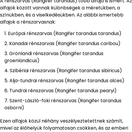
A rénszarvas (Rangifer tarandus) több alfaja is ismert. Az
alfajok között vannak különbségek a méretükben, a
színükben, és a viselkedésükben. Az alábbi ismertebb
alfajok a rénszarvasnak:
Európai rénszarvas (Rangifer tarandus tarandus)
Kanadai rénszarvas (Rangifer tarandus caribou)
Grönlandi rénszarvas (Rangifer tarandus
groenlandicus)
Szibériai rénszarvas (Rangifer tarandus sibiricus)
Alja-tundrai rénszarvas (Rangifer tarandus alces)
Tundrai rénszarvas (Rangifer tarandus pearyi)
Szent-László-foki rénszarvas (Rangifer tarandus
osborni)
Ezen alfajok közül néhány veszélyeztetettnek számít,
mivel az élőhelyük folyamatosan csökken, és az emberi