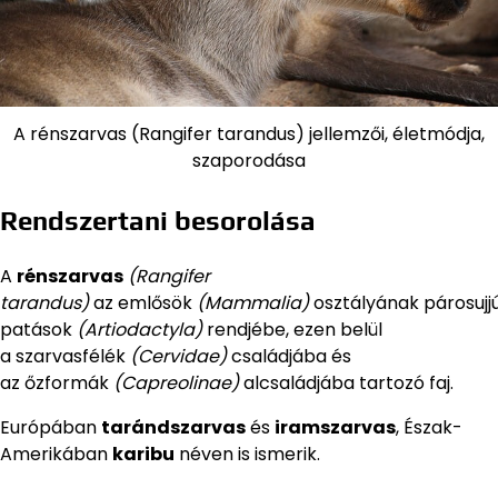
A rénszarvas (Rangifer tarandus) jellemzői, életmódja,
szaporodása
Rendszertani besorolása
A
rénszarvas
(Rangifer
tarandus)
az emlősök
(Mammalia)
osztályának párosujj
patások
(Artiodactyla)
rendjébe, ezen belül
a szarvasfélék
(Cervidae)
családjába és
az őzformák
(Capreolinae)
alcsaládjába tartozó faj.
Európában
tarándszarvas
és
iramszarvas
, Észak-
Amerikában
karibu
néven is ismerik.