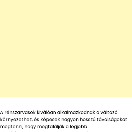
A rénszarvasok kiválóan alkalmazkodnak a változó
környezethez, és képesek nagyon hosszú távolságokat
megtenni, hogy megtalálják a legjobb