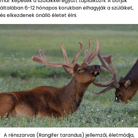
már képesek a szülőikkel együtt táplálkozni. A borjúk
általában 6-12 hónapos korukban elhagyják a szülőiket,
és elkezdenek önálló életet élni.
A rénszarvas (Rangifer tarandus) jellemzői, életmódja,