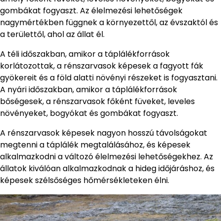
gombákat fogyaszt. Az élelmezési lehetőségek
nagymértékben függnek a környezettől, az évszaktól és
a területtől, ahol az állat él.
A téli időszakban, amikor a táplálékforrások
korlátozottak, a rénszarvasok képesek a fagyott fák
gyökereit és a föld alatti növényi részeket is fogyasztani.
A nyári időszakban, amikor a táplálékforrások
bőségesek, a rénszarvasok főként füveket, leveles
növényeket, bogyókat és gombákat fogyaszt.
A rénszarvasok képesek nagyon hosszú távolságokat
megtenni a táplálék megtalálásához, és képesek
alkalmazkodni a változó élelmezési lehetőségekhez. Az
állatok kiválóan alkalmazkodnak a hideg időjáráshoz, és
képesek szélsőséges hőmérsékleteken élni.