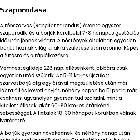
Szaporodása
A rénszarvas (Rangifer tarandus) évente egyszer
szaporodik, és a borjúk körülbelül 7-8 hónapos gestációs
idő után jönnek világra. A nőstények általában egyetlen
borjút hoznak világra, aki a születése után azonnal képes
a futásra és a táplálkozásra.
Vemhességi ideje 228 nap, ellésenként jobbára csak
egyetlen utód születik. Az 5–11 kg-os újszülött
szarvasborjú alig egy órával megszületése után már
lábra áll és követi anyját, néhány napon belül pedig már
csaknem ugyanolyan gyorsan tud szaladni, mint a
kifejlett állatok: akár 60–80 km-es óránkénti
sebességgel. A fiatalok 18-30 hónapos korukban válnak
ivaréretté.
A borjúk gyorsan növekednek, és néhány hónap után