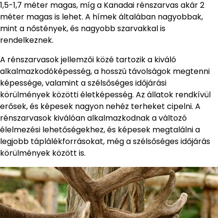
1,5-1,7 méter magas, míg a Kanadai rénszarvas akár 2
méter magas is lehet. A hímek általában nagyobbak,
mint a nőstények, és nagyobb szarvakkal is
rendelkeznek.
A rénszarvasok jellemzői közé tartozik a kiváló
alkalmazkodóképesség, a hosszú távolságok megtenni
képessége, valamint a szélsőséges időjárási
körülmények közötti életképesség. Az állatok rendkívül
erősek, és képesek nagyon nehéz terheket cipelni. A
rénszarvasok kiválóan alkalmazkodnak a változó
élelmezési lehetőségekhez, és képesek megtalálni a
legjobb táplálékforrásokat, még a szélsőséges időjárás
körülmények között is.