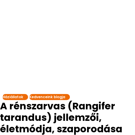
Háziállatok
Kedvenceink blogja
A rénszarvas (Rangifer
tarandus) jellemzői,
életmódja, szaporodása