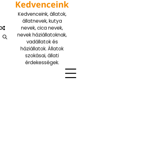
Kedvenceink
Skip
to
Kedvenceink, állatok,
content
állatnevek, kutya
nevek, cica nevek,
nevek háziállatoknak,
vadállatok és
háziállatok. Állatok
szokásai, állati
érdekességek.