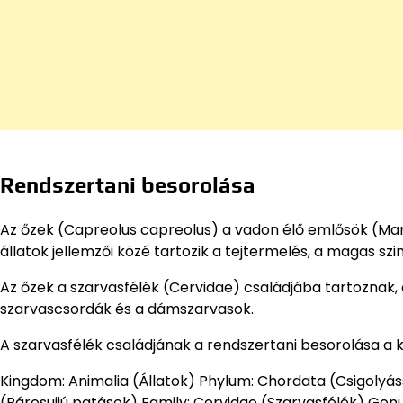
Rendszertani besorolása
Az őzek (Capreolus capreolus) a vadon élő emlősök (Ma
állatok jellemzői közé tartozik a tejtermelés, a magas szin
Az őzek a szarvasfélék (Cervidae) családjába tartoznak,
szarvascsordák és a dámszarvasok.
A szarvasfélék családjának a rendszertani besorolása a 
Kingdom: Animalia (Állatok) Phylum: Chordata (Csigolyá
(Párosujjú patások) Family: Cervidae (Szarvasfélék) Gen