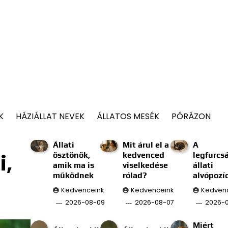
K
HÁZIÁLLAT NEVEK
ÁLLATOS MESÉK
PÓRÁZON
Állati
Mit árul el a
A
i,
ösztönök,
kedvenced
legfurcs
amik ma is
viselkedése
állati
működnek
rólad?
alvópozí
Kedvenceink
Kedvenceink
Kedven
2026-08-09
2026-08-07
2026-
Miért