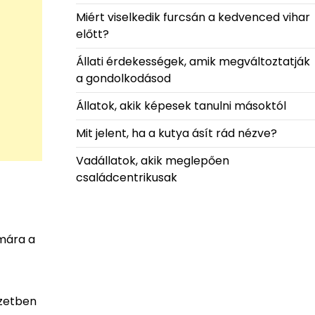
Miért viselkedik furcsán a kedvenced vihar
előtt?
Állati érdekességek, amik megváltoztatják
a gondolkodásod
Állatok, akik képesek tanulni másoktól
Mit jelent, ha a kutya ásít rád nézve?
Vadállatok, akik meglepően
családcentrikusak
ámára a
ezetben