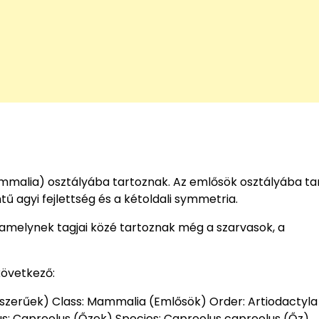
mmalia) osztályába tartoznak. Az emlősök osztályába ta
tű agyi fejlettség és a kétoldali symmetria.
 amelynek tagjai közé tartoznak még a szarvasok, a
következő:
sszerűek) Class: Mammalia (Emlősök) Order: Artiodactyla
us: Capreolus (Őzek) Species: Capreolus capreolus (Őz)