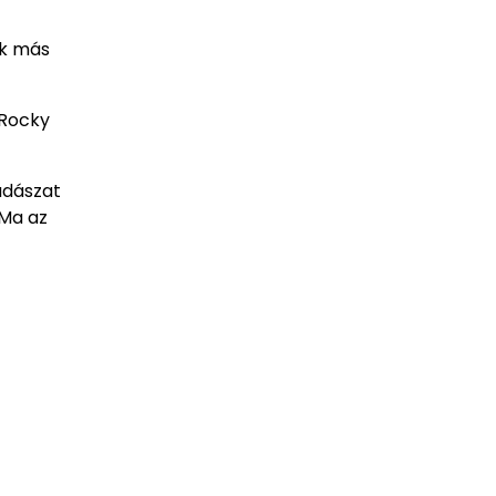
ak más
 Rocky
adászat
 Ma az