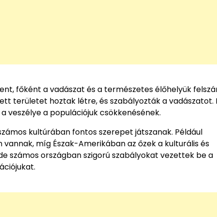
nt, főként a vadászat és a természetes élőhelyük felsz
 területet hoztak létre, és szabályozták a vadászatot.
l a veszélye a populációjuk csökkenésének.
s számos kultúrában fontos szerepet játszanak. Például
n vannak, míg Észak-Amerikában az őzek a kulturális és
, de számos országban szigorú szabályokat vezettek be a
ciójukat.