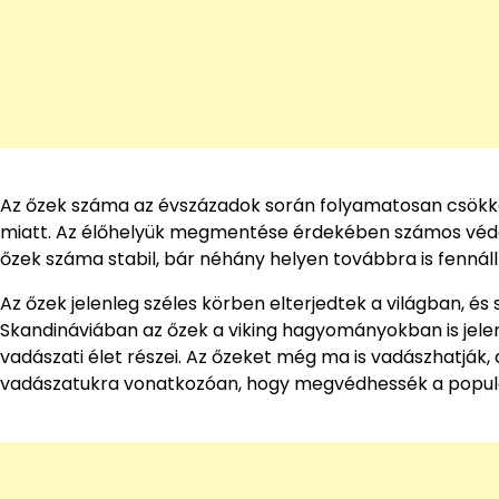
Az őzek száma az évszázadok során folyamatosan csökke
miatt. Az élőhelyük megmentése érdekében számos védett
őzek száma stabil, bár néhány helyen továbbra is fennál
Az őzek jelenleg széles körben elterjedtek a világban, é
Skandináviában az őzek a viking hagyományokban is jele
vadászati élet részei. Az őzeket még ma is vadászhatják
vadászatukra vonatkozóan, hogy megvédhessék a populá