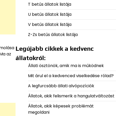
T betűs állatok listája
U betűs állatok listája
V betűs állatok listája
Z-Zs betűs állatok listája
ámolása
Legújabb cikkek a kedvenc
 Ma az
állatokról:
Állati ösztönök, amik ma is működnek
Mit árul el a kedvenced viselkedése rólad?
A legfurcsább állati alvópozíciók
Állatok, akik felismerik a hangulatváltozást
Állatok, akik képesek problémát
megoldani