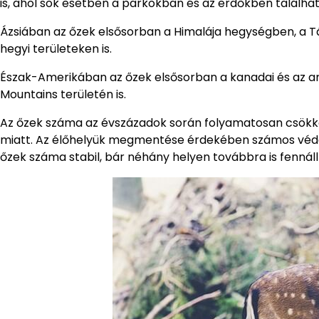
is, ahol sok esetben a parkokban és az erdőkben találhat
Ázsiában az őzek elsősorban a Himalája hegységben, a T
hegyi területeken is.
Észak-Amerikában az őzek elsősorban a kanadai és az ame
Mountains területén is.
Az őzek száma az évszázadok során folyamatosan csökke
miatt. Az élőhelyük megmentése érdekében számos védett
őzek száma stabil, bár néhány helyen továbbra is fennál