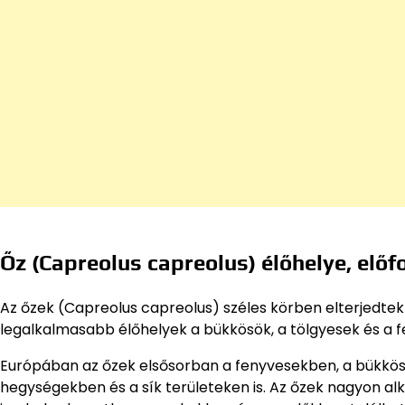
Őz (Capreolus capreolus) élőhelye, előf
Az őzek (Capreolus capreolus) széles körben elterjedt
legalkalmasabb élőhelyek a bükkösök, a tölgyesek és a f
Európában az őzek elsősorban a fenyvesekben, a bükkös
hegységekben és a sík területeken is. Az őzek nagyon al