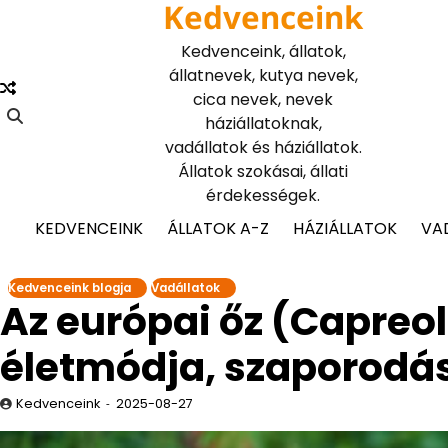
Kedvenceink
Skip
to
Kedvenceink, állatok,
content
állatnevek, kutya nevek,
cica nevek, nevek
háziállatoknak,
vadállatok és háziállatok.
Állatok szokásai, állati
érdekességek.
KEDVENCEINK
ÁLLATOK A-Z
HÁZIÁLLATOK
VA
Kedvenceink blogja
Vadállatok
Az európai őz (Capreol
életmódja, szaporodá
Kedvenceink
2025-08-27