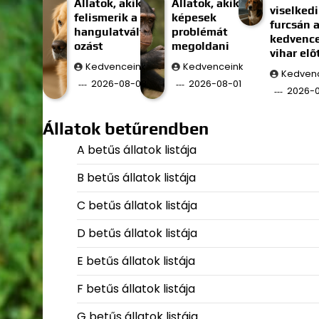
Állatok, akik
Állatok, akik
viselkedi
felismerik a
képesek
furcsán 
hangulatvált
problémát
kedvenc
ozást
megoldani
vihar elő
Kedvenceink
Kedvenceink
Kedven
2026-08-03
2026-08-01
2026-
Állatok betűrendben
A betűs állatok listája
B betűs állatok listája
C betűs állatok listája
D betűs állatok listája
E betűs állatok listája
F betűs állatok listája
G betűs állatok listája