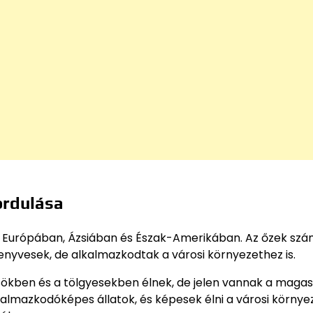
ordulása
ek Európában, Ázsiában és Észak-Amerikában. Az őzek sz
enyvesek, de alkalmazkodtak a városi környezethez is.
ökben és a tölgyesekben élnek, de jelen vannak a magas
kalmazkodóképes állatok, és képesek élni a városi körny