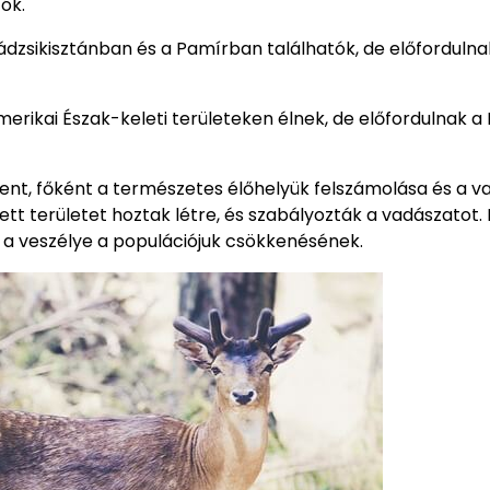
ók.
ádzsikisztánban és a Pamírban találhatók, de előforduln
rikai Észak-keleti területeken élnek, de előfordulnak a
nt, főként a természetes élőhelyük felszámolása és a v
 területet hoztak létre, és szabályozták a vadászatot.
l a veszélye a populációjuk csökkenésének.