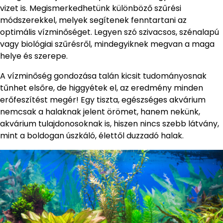
vizet is. Megismerkedhetünk különböző szűrési
módszerekkel, melyek segítenek fenntartani az
optimális vízminőséget. Legyen szó szivacsos, szénalapú
vagy biológiai szűrésről, mindegyiknek megvan a maga
helye és szerepe.
A vízminőség gondozása talán kicsit tudományosnak
tűnhet elsőre, de higgyétek el, az eredmény minden
erőfeszítést megér! Egy tiszta, egészséges akvárium
nemcsak a halaknak jelent örömet, hanem nekünk,
akvárium tulajdonosoknak is, hiszen nincs szebb látvány,
mint a boldogan úszkáló, élettől duzzadó halak.