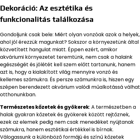
Dekoráció: Az esztétika és
funkcionalitás találkozása
Gondoljunk csak bele: Miért olyan vonzóak azok a helyek,
ahol jól érezzük magunkat? Sokszor a környezetünk által
közvetített hangulat miatt. Éppen ezért, amikor
akváriumi környezetet teremtünk, nem csak a halaink
egészségét és jólétét kell szem előtt tartanunk, hanem
azt is, hogy a kialakított világ mennyire vonzó és
kellemes számukra. És persze számunkra is, hiszen egy
szépen berendezett akvárium valódi műalkotássá válhat
otthonunkban.
Természetes kőzetek és gyökerek
: A természetben a
halak gyakran kőzetek és gyökerek között rejtőznek,
ezek az elemek pedig nem csak menedéket nyújtanak
számukra, hanem esztétikai értékkel is bírnak.
Válogassunk a különböző formájú és színű kőzetek