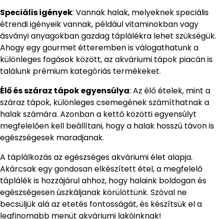
Speciális igények
: Vannak halak, melyeknek speciális
étrendi igényeik vannak, például vitaminokban vagy
ásványi anyagokban gazdag táplálékra lehet szükségük.
Ahogy egy gourmet étteremben is válogathatunk a
különleges fogások között, az akváriumi tápok piacán is
találunk prémium kategóriás termékeket.
Élő és száraz tápok egyensúlya
: Az élő ételek, mint a
száraz tápok, különleges csemegének számíthatnak a
halak számára. Azonban a kettő közötti egyensúlyt
megfelelően kell beállítani, hogy a halak hosszú távon is
egészségesek maradjanak.
A táplálkozás az egészséges akváriumi élet alapja.
Akárcsak egy gondosan elkészített étel, a megfelelő
táplálék is hozzájárul ahhoz, hogy halaink boldogan és
egészségesen úszkáljanak körülöttünk. Szóval ne
becsüljük alá az etetés fontosságát, és készítsük el a
legfinomabb menüt akváriumi lakóinknak!