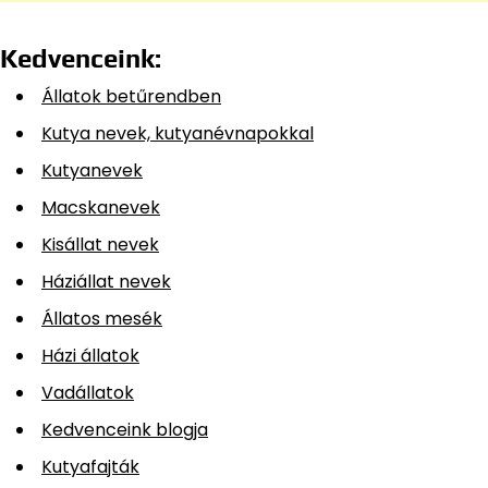
Kedvenceink:
Állatok betűrendben
Kutya nevek, kutyanévnapokkal
Kutyanevek
Macskanevek
Kisállat nevek
Háziállat nevek
Állatos mesék
Házi állatok
Vadállatok
Kedvenceink blogja
Kutyafajták