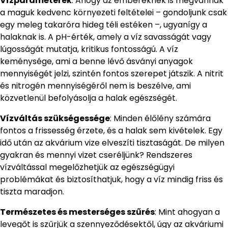
Vízparaméterek
: Ahogy az embereknek is megvannak
a maguk kedvenc környezeti feltételei – gondoljunk csak
egy meleg takaróra hideg téli estéken –, ugyanígy a
halaknak is. A pH-érték, amely a víz savasságát vagy
lúgosságát mutatja, kritikus fontosságú. A víz
keménysége, ami a benne lévő ásványi anyagok
mennyiségét jelzi, szintén fontos szerepet játszik. A nitrit
és nitrogén mennyiségéről nem is beszélve, ami
közvetlenül befolyásolja a halak egészségét.
Vízváltás szükségessége
: Minden élőlény számára
fontos a frissesség érzete, és a halak sem kivételek. Egy
idő után az akvárium vize elveszíti tisztaságát. De milyen
gyakran és mennyi vizet cseréljünk? Rendszeres
vízváltással megelőzhetjük az egészségügyi
problémákat és biztosíthatjuk, hogy a víz mindig friss és
tiszta maradjon.
Természetes és mesterséges szűrés
: Mint ahogyan a
levegőt is szűrjük a szennyeződésektől, úgy az akváriumi