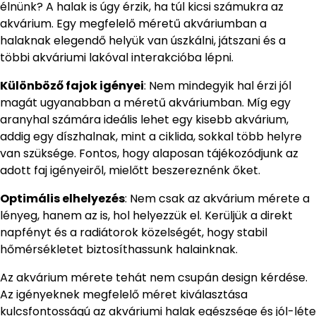
élnünk? A halak is úgy érzik, ha túl kicsi számukra az
akvárium. Egy megfelelő méretű akváriumban a
halaknak elegendő helyük van úszkálni, játszani és a
többi akváriumi lakóval interakcióba lépni.
Különböző fajok igényei
: Nem mindegyik hal érzi jól
magát ugyanabban a méretű akváriumban. Míg egy
aranyhal számára ideális lehet egy kisebb akvárium,
addig egy díszhalnak, mint a ciklida, sokkal több helyre
van szüksége. Fontos, hogy alaposan tájékozódjunk az
adott faj igényeiről, mielőtt beszereznénk őket.
Optimális elhelyezés
: Nem csak az akvárium mérete a
lényeg, hanem az is, hol helyezzük el. Kerüljük a direkt
napfényt és a radiátorok közelségét, hogy stabil
hőmérsékletet biztosíthassunk halainknak.
Az akvárium mérete tehát nem csupán design kérdése.
Az igényeknek megfelelő méret kiválasztása
kulcsfontosságú az akváriumi halak egészsége és jól-léte