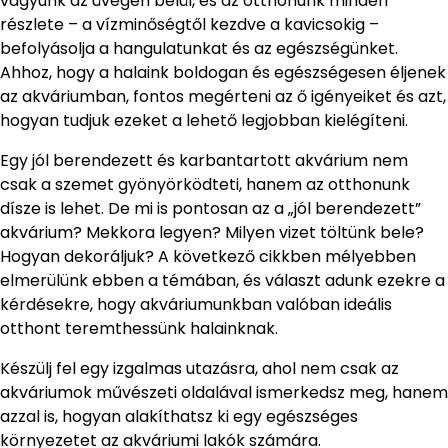
vagyunk az üvegen belül, és az otthonunk minden
részlete – a vízminőségtől kezdve a kavicsokig –
befolyásolja a hangulatunkat és az egészségünket.
Ahhoz, hogy a halaink boldogan és egészségesen éljenek
az akváriumban, fontos megérteni az ő igényeiket és azt,
hogyan tudjuk ezeket a lehető legjobban kielégíteni.
Egy jól berendezett és karbantartott akvárium nem
csak a szemet gyönyörködteti, hanem az otthonunk
dísze is lehet. De mi is pontosan az a „jól berendezett”
akvárium? Mekkora legyen? Milyen vizet töltünk bele?
Hogyan dekoráljuk? A következő cikkben mélyebben
elmerülünk ebben a témában, és választ adunk ezekre a
kérdésekre, hogy akváriumunkban valóban ideális
otthont teremthessünk halainknak.
Készülj fel egy izgalmas utazásra, ahol nem csak az
akváriumok művészeti oldalával ismerkedsz meg, hanem
azzal is, hogyan alakíthatsz ki egy egészséges
környezetet az akváriumi lakók számára.