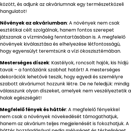
között, és adjunk az akváriumnak egy természetközeli
hangulatot!
Növények az akváriumban
: A növények nem csak
esztétikai célt szolgálnak, hanem fontos szerepet
játszanak a vízminőség fenntartásában is. A megfelelő
növények kiválasztása és elhelyezése létfontosságú,
hogy egyensúlyt teremtsünk a vízi ökoszisztémában.
Mesterséges díszek
: Kastélyok, roncsolt hajók, kis hídjú
tavak – a fantáziánk szabhat határt! A mesterséges
dekorációk lehetővé teszik, hogy egyedi és személyre
szabott akváriumot hozzunk létre. De ne feledjük: mindig
válasszunk olyan díszeket, amelyek nem veszélyeztetik a
halak egészségét!
Megfelelő fények és háttér
: A megfelelő fényekkel
nem csak a növények növekedését támogathatjuk,
hanem az akvárium teljes megjelenését is fokozhatjuk. A
háttér hozzáadásával pedig mélységet és térbeliséget