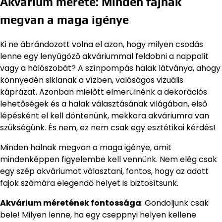
Akvárium mérete: Minden fajnak
megvan a maga igénye
Ki ne ábrándozott volna el azon, hogy milyen csodás
lenne egy lenyűgöző akváriummal feldobni a nappalit
vagy a hálószobát? A színpompás halak látványa, ahogy
könnyedén siklanak a vízben, valóságos vizuális
káprázat. Azonban mielőtt elmerülnénk a dekorációs
lehetőségek és a halak választásának világában, első
lépésként el kell döntenünk, mekkora akváriumra van
szükségünk. És nem, ez nem csak egy esztétikai kérdés!
Minden halnak megvan a maga igénye, amit
mindenképpen figyelembe kell vennünk. Nem elég csak
egy szép akváriumot választani, fontos, hogy az adott
fajok számára elegendő helyet is biztosítsunk.
Akvárium méretének fontossága
: Gondoljunk csak
bele! Milyen lenne, ha egy cseppnyi helyen kellene