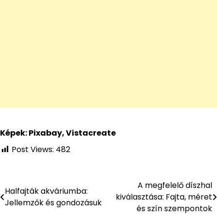
Képek: Pixabay, Vistacreate
Post Views:
482
A megfelelő díszhal
Bejegyzés
Halfajták akváriumba:
kiválasztása: Fajta, méret
Jellemzők és gondozásuk
navigáció
és szín szempontok