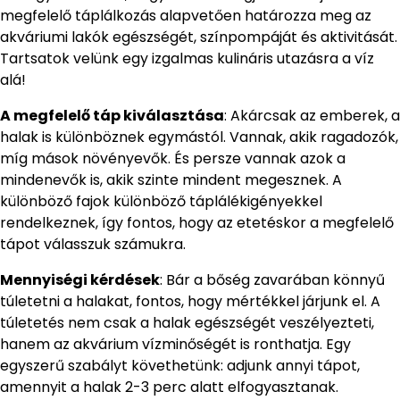
megfelelő táplálkozás alapvetően határozza meg az
akváriumi lakók egészségét, színpompáját és aktivitását.
Tartsatok velünk egy izgalmas kulináris utazásra a víz
alá!
A megfelelő táp kiválasztása
: Akárcsak az emberek, a
halak is különböznek egymástól. Vannak, akik ragadozók,
míg mások növényevők. És persze vannak azok a
mindenevők is, akik szinte mindent megesznek. A
különböző fajok különböző táplálékigényekkel
rendelkeznek, így fontos, hogy az etetéskor a megfelelő
tápot válasszuk számukra.
Mennyiségi kérdések
: Bár a bőség zavarában könnyű
túletetni a halakat, fontos, hogy mértékkel járjunk el. A
túletetés nem csak a halak egészségét veszélyezteti,
hanem az akvárium vízminőségét is ronthatja. Egy
egyszerű szabályt követhetünk: adjunk annyi tápot,
amennyit a halak 2-3 perc alatt elfogyasztanak.