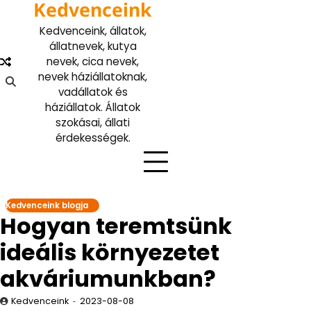
Kedvenceink
Skip
to
Kedvenceink, állatok,
content
állatnevek, kutya
nevek, cica nevek,
nevek háziállatoknak,
vadállatok és
háziállatok. Állatok
szokásai, állati
érdekességek.
Kedvenceink blogja
Hogyan teremtsünk
ideális környezetet
akváriumunkban?
Kedvenceink
2023-08-08