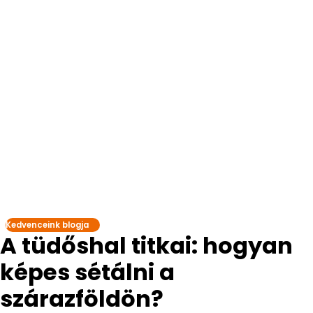
Kedvenceink blogja
A tüdőshal titkai: hogyan
képes sétálni a
szárazföldön?