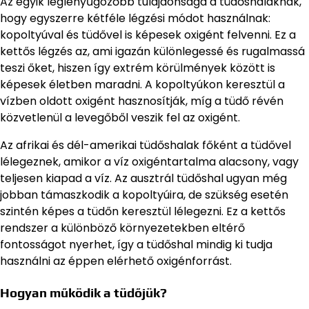
Az egyik leglenyűgözőbb tulajdonsága a tüdőshalaknak,
hogy egyszerre kétféle légzési módot használnak:
kopoltyúval és tüdővel is képesek oxigént felvenni. Ez a
kettős légzés az, ami igazán különlegessé és rugalmassá
teszi őket, hiszen így extrém körülmények között is
képesek életben maradni. A kopoltyúkon keresztül a
vízben oldott oxigént hasznosítják, míg a tüdő révén
közvetlenül a levegőből veszik fel az oxigént.
Az afrikai és dél-amerikai tüdőshalak főként a tüdővel
lélegeznek, amikor a víz oxigéntartalma alacsony, vagy
teljesen kiapad a víz. Az ausztrál tüdőshal ugyan még
jobban támaszkodik a kopoltyúira, de szükség esetén
szintén képes a tüdőn keresztül lélegezni. Ez a kettős
rendszer a különböző környezetekben eltérő
fontosságot nyerhet, így a tüdőshal mindig ki tudja
használni az éppen elérhető oxigénforrást.
Hogyan működik a tüdőjük?