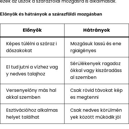
ezek az úszók a szárazföldi mozgásra is alkalmasak.
Előnyök és hátrányok a szárazföldi mozgásban
Előnyök
Hátrányok
Képes túlélni a száraz i
Mozgásuk lassú és ene
dőszakokat
rgiaigényes
Sérülékenyek ragadoz
El tud jutni a vízhez vag
ókkal vagy kiszáradáss
y nedves talajhoz
al szemben
Versenyelőny más hal
Csak rövid távokat kép
akkal szemben
es megtenni
Esztivációhoz alkalmas
Csak nedves körülmén
helyet találhat
yek között működik jól