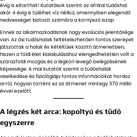
évig is eltarthat! Kutatások szerint az afrikai tüdőshal
akár 4 évig is túlélhet víz nélkül, amennyiben elegendő
nedvességet biztosít számára a környező iszap.
Ennek az alkalmazkodásnak nagy evolúciós jelentősége
van. Az ősi tüdőshalak feltételezhetően fontos szerepet
játszottak a halak és kétéltűek közötti átmenetben,
hiszen a földi élet kialakulásához elengedhetetlen volt a
szárazföldi mozgás és a légköri levegő belégzésének
képessége. A mai kutatók szerint a tüdőshalak
viselkedése és fiziológiája fontos információkat hordoz
arról, hogyan történt ez az átmenet mintegy 370 millió
évvel ezelőtt.
A légzés két arca: kopoltyú és tüdő
egyszerre