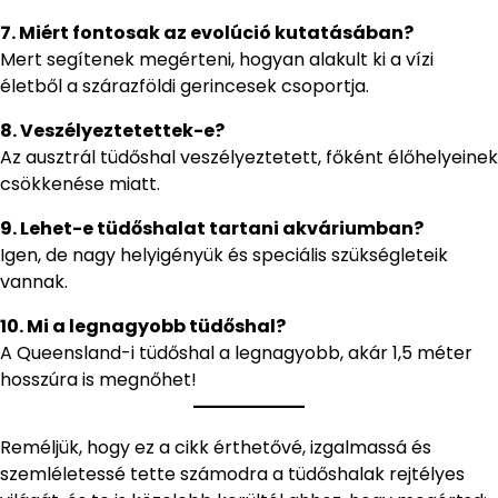
7. Miért fontosak az evolúció kutatásában?
Mert segítenek megérteni, hogyan alakult ki a vízi
életből a szárazföldi gerincesek csoportja.
8. Veszélyeztetettek-e?
Az ausztrál tüdőshal veszélyeztetett, főként élőhelyeinek
csökkenése miatt.
9. Lehet-e tüdőshalat tartani akváriumban?
Igen, de nagy helyigényük és speciális szükségleteik
vannak.
10. Mi a legnagyobb tüdőshal?
A Queensland-i tüdőshal a legnagyobb, akár 1,5 méter
hosszúra is megnőhet!
Reméljük, hogy ez a cikk érthetővé, izgalmassá és
szemléletessé tette számodra a tüdőshalak rejtélyes