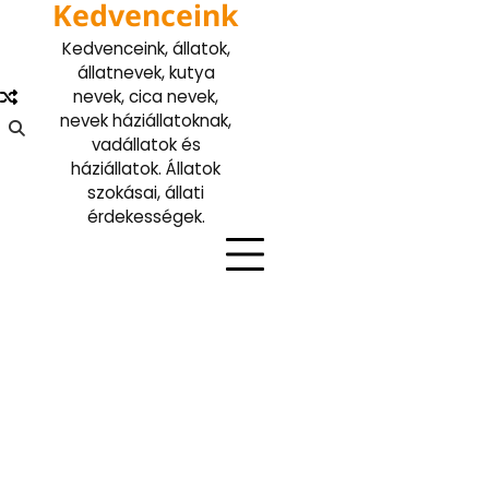
Kedvenceink
Skip
to
Kedvenceink, állatok,
content
állatnevek, kutya
nevek, cica nevek,
nevek háziállatoknak,
vadállatok és
háziállatok. Állatok
szokásai, állati
érdekességek.