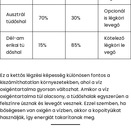
Opcionál
Ausztrál
70%
30%
is légköri
tüdőshal
levegő
Dél-am
Kötelező
erikai tü
15%
85%
légköri le
dőshal
vegő
Ez a kettős légzési képesség különösen fontos a
kiszámíthatatlan környezetekben, ahol a víz
oxigéntartalma gyorsan változhat. Amikor a víz
oxigéntartalma túl alacsony, a tüdőshalak egyszerűen a
felszínre úsznak és levegőt vesznek. Ezzel szemben, ha
bőségesen van oxigén a vízben, akkor a kopoltyúikat
használják, így energiát takarítanak meg.