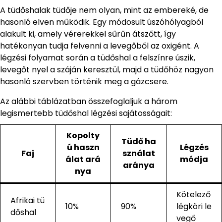
A tüdőshalak tüdője nem olyan, mint az embereké, de
hasonló elven működik. Egy módosult úszóhólyagból
alakult ki, amely vérerekkel sűrűn átszőtt, így
hatékonyan tudja felvenni a levegőből az oxigént. A
légzési folyamat során a tüdőshal a felszínre úszik,
levegőt nyel a száján keresztül, majd a tüdőhöz nagyon
hasonló szervben történik meg a gázcsere.
Az alábbi táblázatban összefoglaljuk a három
legismertebb tüdőshal légzési sajátosságait:
Kopolty
Tüdő ha
ú haszn
Légzés
Faj
sználat
álat ará
módja
aránya
nya
Kötelező
Afrikai tü
10%
90%
légköri le
dőshal
vegő