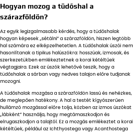
Hogyan mozog a tüdőshal a
szárazföldön?
Az egyik legizgalmasabb kérdés, hogy a tüdőshalak
hogyan képesek „sétálni” a szárazföldön, hiszen legtöbb
hal számára ez elképzelhetetlen. A tüdőshalak úszói nem
hasonlítanak a tipikus halúszókra: hosszúak, izmosak, és
szerkezetükben emlékeztetnek a korai kétéltűek
végtagjaira. Ezek az úszók lehetővé teszik, hogy a
tüdőshalak a sárban vagy nedves talajon előre tudjanak
mozogni.
A tüdőshalak mozgása a szárazföldön lassú és nehézkes,
de meglepően hatékony. A hal a testét kígyószerűen
hullámzó mozgással előre tolja, közben az izmos úszókat
„lábként” használja, hogy megtámaszkodjon és
elrugaszkodjon a talajtól. Ez a mozgás emlékeztet a korai
kétéltűek, például az Ichthyostega vagy Acanthostega