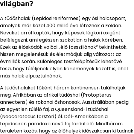
világban?
A tüdőshalak (Lepidosireniformes) egy ősi halcsoport,
amelyek már közel 400 millió éve léteznek a Földön.
Nevüket arról kapták, hogy képesek légköri oxigént
belélegezni, ami egészen szokatlan a halak körében.
Ezek az élősködők valódi „élő fosszíliának” tekinthetők,
hiszen megjelenésük és életmódjuk alig változott az
évmilliók során. Különleges testfelépítésük lehetővé
teszi, hogy túléljenek olyan körülmények között is, ahol
más halak elpusztulnának.
A tüdőshalakat főként három kontinensen találhatjuk
meg. Afrikában az afrikai tüdőshal (Protopterus
annectens) és rokonai őshonosak, Ausztráliában pedig
az egyetlen túlélő faj, a Queensland-i tüdőshal
(Neoceratodus forsteri) él. Dél-Amerikában a
Lepidosiren paradoxa nevű faj fordul elő. Mindhárom
területen közös, hogy az élőhelyek időszakosan ki tudnak