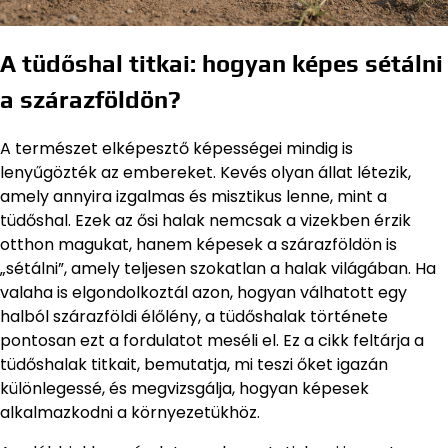
A tüdőshal titkai: hogyan képes sétálni
a szárazföldön?
A természet elképesztő képességei mindig is
lenyűgözték az embereket. Kevés olyan állat létezik,
amely annyira izgalmas és misztikus lenne, mint a
tüdőshal. Ezek az ősi halak nemcsak a vizekben érzik
otthon magukat, hanem képesek a szárazföldön is
„sétálni”, amely teljesen szokatlan a halak világában. Ha
valaha is elgondolkoztál azon, hogyan válhatott egy
halból szárazföldi élőlény, a tüdőshalak története
pontosan ezt a fordulatot meséli el. Ez a cikk feltárja a
tüdőshalak titkait, bemutatja, mi teszi őket igazán
különlegessé, és megvizsgálja, hogyan képesek
alkalmazkodni a környezetükhöz.