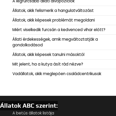
A legfurcsább állati alvópozíciók
Állatok, akik felismerik a hangulatváltozást
Állatok, akik képesek problémát megoldani
Miért viselkedik furcsán a kedvenced vihar előtt?
Állati érdekességek, amik megváltoztatják a
gondolkodásod
Állatok, akik képesek tanulni másoktól
Mit jelent, ha a kutya ásít rád nézve?
Vadállatok, akik meglepően családcentrikusak
Állatok ABC szerint:
A betűs állatok listája