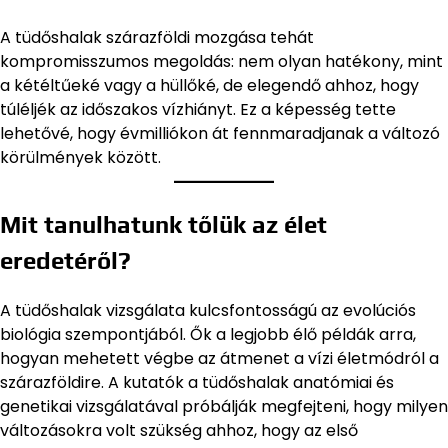
A tüdőshalak szárazföldi mozgása tehát
kompromisszumos megoldás: nem olyan hatékony, mint
a kétéltűeké vagy a hüllőké, de elegendő ahhoz, hogy
túléljék az időszakos vízhiányt. Ez a képesség tette
lehetővé, hogy évmilliókon át fennmaradjanak a változó
körülmények között.
Mit tanulhatunk tőlük az élet
eredetéről?
A tüdőshalak vizsgálata kulcsfontosságú az evolúciós
biológia szempontjából. Ők a legjobb élő példák arra,
hogyan mehetett végbe az átmenet a vízi életmódról a
szárazföldire. A kutatók a tüdőshalak anatómiai és
genetikai vizsgálatával próbálják megfejteni, hogy milyen
változásokra volt szükség ahhoz, hogy az első