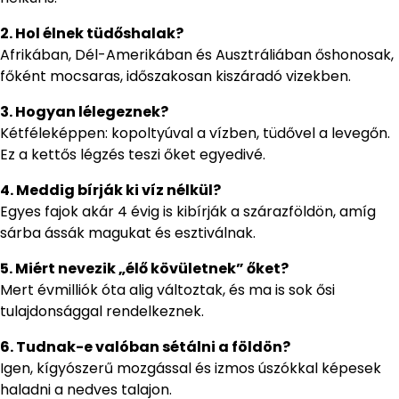
2. Hol élnek tüdőshalak?
Afrikában, Dél-Amerikában és Ausztráliában őshonosak,
főként mocsaras, időszakosan kiszáradó vizekben.
3. Hogyan lélegeznek?
Kétféleképpen: kopoltyúval a vízben, tüdővel a levegőn.
Ez a kettős légzés teszi őket egyedivé.
4. Meddig bírják ki víz nélkül?
Egyes fajok akár 4 évig is kibírják a szárazföldön, amíg
sárba ássák magukat és esztiválnak.
5. Miért nevezik „élő kövületnek” őket?
Mert évmilliók óta alig változtak, és ma is sok ősi
tulajdonsággal rendelkeznek.
6. Tudnak-e valóban sétálni a földön?
Igen, kígyószerű mozgással és izmos úszókkal képesek
haladni a nedves talajon.