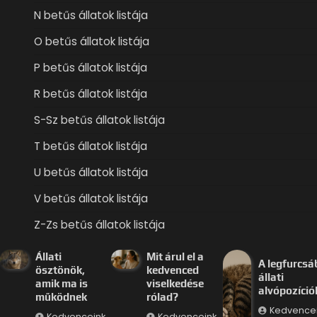
N betűs állatok listája
O betűs állatok listája
P betűs állatok listája
R betűs állatok listája
S-Sz betűs állatok listája
T betűs állatok listája
U betűs állatok listája
V betűs állatok listája
Z-Zs betűs állatok listája
Állati
Mit árul el a
A legfurcsá
ösztönök,
kedvenced
állati
amik ma is
viselkedése
alvópozíció
működnek
rólad?
Kedvence
Kedvenceink
Kedvenceink