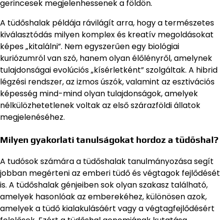
gerincesek megjelenhessenek a földön.
A tüdőshalak példája rávilágít arra, hogy a természetes
kiválasztódás milyen komplex és kreatív megoldásokat
képes „kitalálni”. Nem egyszerűen egy biológiai
kuriózumról van szó, hanem olyan élőlényről, amelynek
tulajdonságai evolúciós „kísérletként” szolgáltak. A hibrid
légzési rendszer, az izmos úszók, valamint az esztivációs
képesség mind-mind olyan tulajdonságok, amelyek
nélkülözhetetlenek voltak az első szárazföldi állatok
megjelenéséhez.
Milyen gyakorlati tanulságokat hordoz a tüdőshal?
A tudósok számára a tüdőshalak tanulmányozása segít
jobban megérteni az emberi tüdő és végtagok fejlődését
is. A tüdőshalak génjeiben sok olyan szakasz található,
amelyek hasonlóak az emberekéhez, különösen azok,
amelyek a tüdő kialakulásáért vagy a végtagfejlődésért