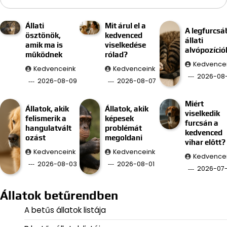
Állati
Mit árul el a
A legfurcsá
ösztönök,
kedvenced
állati
amik ma is
viselkedése
alvópozíció
működnek
rólad?
Kedvence
Kedvenceink
Kedvenceink
2026-08
2026-08-09
2026-08-07
Miért
Állatok, akik
Állatok, akik
viselkedik
felismerik a
képesek
furcsán a
hangulatvált
problémát
kedvenced
ozást
megoldani
vihar előtt?
Kedvenceink
Kedvenceink
Kedvence
2026-08-03
2026-08-01
2026-07
Állatok betűrendben
A betűs állatok listája