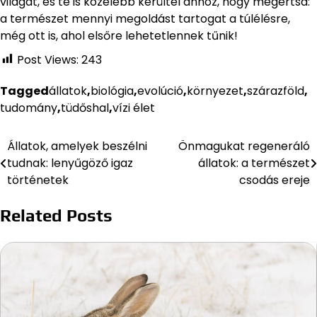
világát, és te is közelebb kerültél ahhoz, hogy megértsd:
a természet mennyi megoldást tartogat a túlélésre,
még ott is, ahol elsőre lehetetlennek tűnik!
Post Views:
243
Tagged
állatok
,
biológia
,
evolúció
,
környezet
,
szárazföld
,
tudomány
,
tüdőshal
,
vízi élet
Állatok, amelyek beszélni
Önmagukat regeneráló
Bejegyzés
tudnak: lenyűgöző igaz
állatok: a természet
navigáció
történetek
csodás ereje
Related Posts