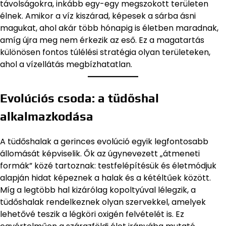
távolságokra, inkább egy-egy megszokott területen
élnek. Amikor a víz kiszárad, képesek a sárba ásni
magukat, ahol akár több hónapig is életben maradnak,
amíg újra meg nem érkezik az eső. Ez a magatartás
különösen fontos túlélési stratégia olyan területeken,
ahol a vízellátás megbízhatatlan.
Evolúciós csoda: a tüdőshal
alkalmazkodása
A tüdőshalak a gerinces evolúció egyik legfontosabb
állomását képviselik. Ők az úgynevezett „átmeneti
formák” közé tartoznak: testfelépítésük és életmódjuk
alapján hidat képeznek a halak és a kétéltűek között.
Míg a legtöbb hal kizárólag kopoltyúval lélegzik, a
tüdőshalak rendelkeznek olyan szervekkel, amelyek
lehetővé teszik a légköri oxigén felvételét is. Ez