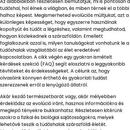
Az alábbiakban részletesen bemutatjuk, mi is pontosan a
tüdőshal, hol élnek a világban, és miben térnek el a többi
halhoz képest. Megismerheted evolúciós múltjukat, azt a
különleges képességet, hogy egyszerre használnak
kopoltyút és tüdőt a légzéshez, valamint megtudhatod,
hogyan közlekednek a szárazföldön. Emellett
foglalkozunk azzal is, milyen tanulságokat vonhatunk le a
tüdőshalak vizsgálatából az élet eredetével
kapcsolatban. A cikk végén egy gyakran ismételt
kérdések szekció (FAQ) segít eloszlatni a leggyakoribb
tévhiteket és érdekességeket. A célunk az, hogy
olvasóink könnyen érthető és gyakorlati tudást
szerezzenek erről a lenyűgöző állatról.
Akár kezdő természetbarát vagy, akár mélyebben
érdeklődsz az evolúció iránt, hasznos információkra és
meglepő tényekre bukkanhatsz. Részletesen kitérünk
azokra a fizikai és biológiai sajátosságokra, melyek
lehetővé teszik a tüdőshalak szárazföldi életét.