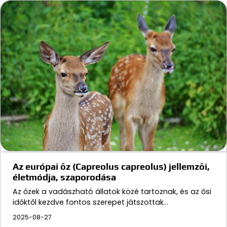
Az európai őz (Capreolus capreolus) jellemzői,
életmódja, szaporodása
Az őzek a vadászható állatok közé tartoznak, és az ősi
időktől kezdve fontos szerepet játszottak…
2025-08-27