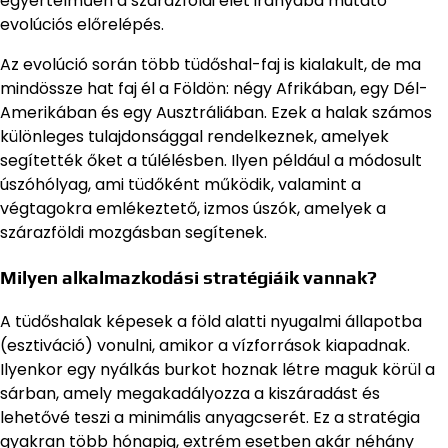
egyértelműen a szárazföldi élet irányába mutató
evolúciós előrelépés.
Az evolúció során több tüdőshal-faj is kialakult, de ma
mindössze hat faj él a Földön: négy Afrikában, egy Dél-
Amerikában és egy Ausztráliában. Ezek a halak számos
különleges tulajdonsággal rendelkeznek, amelyek
segítették őket a túlélésben. Ilyen például a módosult
úszóhólyag, ami tüdőként működik, valamint a
végtagokra emlékeztető, izmos úszók, amelyek a
szárazföldi mozgásban segítenek.
Milyen alkalmazkodási stratégiáik vannak?
A tüdőshalak képesek a föld alatti nyugalmi állapotba
(esztiváció) vonulni, amikor a vízforrások kiapadnak.
Ilyenkor egy nyálkás burkot hoznak létre maguk körül a
sárban, amely megakadályozza a kiszáradást és
lehetővé teszi a minimális anyagcserét. Ez a stratégia
gyakran több hónapig, extrém esetben akár néhány