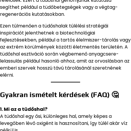
felelősek. Ezért a tüdőshal genomjának kutatása
segíthet például a tüdőbetegségek vagy a végtag-
regenerációs kutatásokban.
Ezen túlmenően a tüdőshalak túlélési stratégiái
inspirációt jelenthetnek a biotechnológiai
fejlesztésekben, például a tartós élelmiszer-tárolás vagy
az extrém körülmények közötti életmentés területén. A
tüdőshal esztiváció során végbemenő anyagcsere-
lelassulás például hasonló ahhoz, amit az orvoslásban az
emberi szervek hosszú távú tárolásánál szeretnének
elérni.
Gyakran ismételt kérdések (FAQ) 🤔
1. Mi az a tüdőshal?
A tüdőshal egy ősi, különleges hal, amely képes a
levegőben lévő oxigént is hasznosítani, így túlél akár víz
nélkül is.