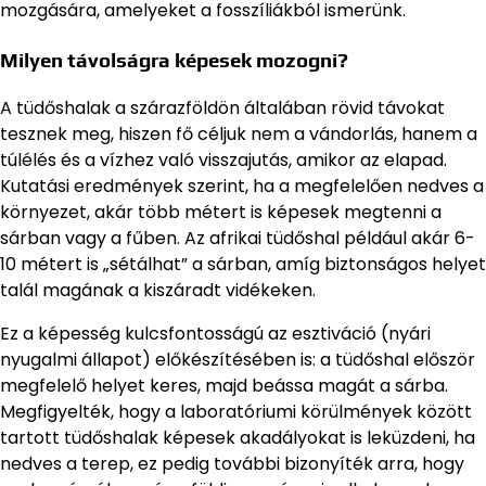
mozgására, amelyeket a fosszíliákból ismerünk.
Milyen távolságra képesek mozogni?
A tüdőshalak a szárazföldön általában rövid távokat
tesznek meg, hiszen fő céljuk nem a vándorlás, hanem a
túlélés és a vízhez való visszajutás, amikor az elapad.
Kutatási eredmények szerint, ha a megfelelően nedves a
környezet, akár több métert is képesek megtenni a
sárban vagy a fűben. Az afrikai tüdőshal például akár 6-
10 métert is „sétálhat” a sárban, amíg biztonságos helyet
talál magának a kiszáradt vidékeken.
Ez a képesség kulcsfontosságú az esztiváció (nyári
nyugalmi állapot) előkészítésében is: a tüdőshal először
megfelelő helyet keres, majd beássa magát a sárba.
Megfigyelték, hogy a laboratóriumi körülmények között
tartott tüdőshalak képesek akadályokat is leküzdeni, ha
nedves a terep, ez pedig további bizonyíték arra, hogy