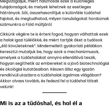
Megvizsgáljuk, miért hasznosak ezek a különleges
tulajdonságok, és melyek lehetnek az esetleges
hátrányok. Sőt, összehasonlítjuk a különféle tüdőshal
fajokat, és megtudhatod, milyen tanulságokat hordoznak
számunkra a Föld múltjáról.
Cikkünk végére te is érteni fogod, hogyan válhattak ezek
a halak igazi túlélőkké, és miért tartják őket a tudósok
„élő kövületeknek”. Mindemellett gyakorlati példákon
keresztül mutatjuk be, hogy azok a mechanizmusok,
amelyek a tüdőshalakat annyira ellenállóvá teszik,
hogyan segíthetik az embereket is a jövő biotechnológiai
és ökológiai kutatásaiban. Készen állsz egy igazán
rendkívüli utazásra a tüdőshalak izgalmas világában?
Akkor olvass tovább, és fedezd fel a tüdőshal titkait
velünk!
Mi is az a tüdőshal, és hol él a