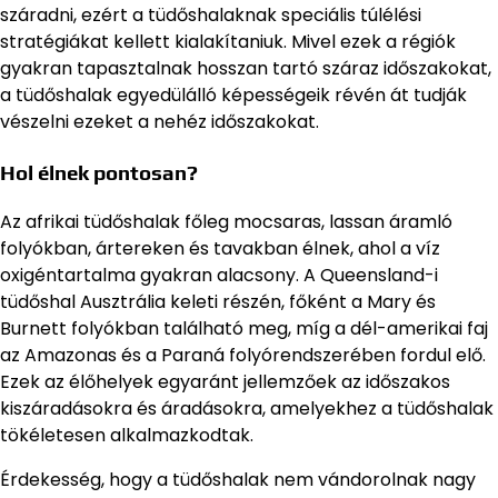
száradni, ezért a tüdőshalaknak speciális túlélési
stratégiákat kellett kialakítaniuk. Mivel ezek a régiók
gyakran tapasztalnak hosszan tartó száraz időszakokat,
a tüdőshalak egyedülálló képességeik révén át tudják
vészelni ezeket a nehéz időszakokat.
Hol élnek pontosan?
Az afrikai tüdőshalak főleg mocsaras, lassan áramló
folyókban, ártereken és tavakban élnek, ahol a víz
oxigéntartalma gyakran alacsony. A Queensland-i
tüdőshal Ausztrália keleti részén, főként a Mary és
Burnett folyókban található meg, míg a dél-amerikai faj
az Amazonas és a Paraná folyórendszerében fordul elő.
Ezek az élőhelyek egyaránt jellemzőek az időszakos
kiszáradásokra és áradásokra, amelyekhez a tüdőshalak
tökéletesen alkalmazkodtak.
Érdekesség, hogy a tüdőshalak nem vándorolnak nagy