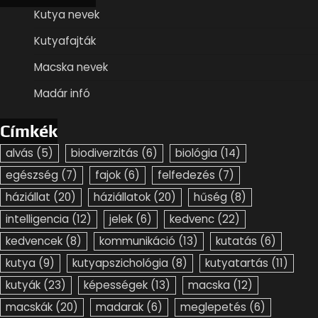
Kutya nevek
Kutyafajták
Macska nevek
Madár infó
Címkék
alvás
(5)
biodiverzitás
(6)
biológia
(14)
egészség
(7)
fajok
(6)
felfedezés
(7)
háziállat
(20)
háziállatok
(20)
hűség
(8)
intelligencia
(12)
jelek
(6)
kedvenc
(22)
kedvencek
(8)
kommunikáció
(13)
kutatás
(6)
kutya
(9)
kutyapszichológia
(8)
kutyatartás
(11)
kutyák
(23)
képességek
(13)
macska
(12)
macskák
(20)
madarak
(6)
meglepetés
(6)