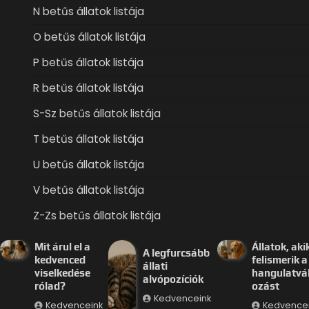
N betűs állatok listája
O betűs állatok listája
P betűs állatok listája
R betűs állatok listája
S-Sz betűs állatok listája
T betűs állatok listája
U betűs állatok listája
V betűs állatok listája
Z-Zs betűs állatok listája
Mit árul el a
Állatok, aki
A legfurcsább
kedvenced
felismerik a
állati
viselkedése
hangulatvá
alvópozíciók
rólad?
ozást
Kedvenceink
Kedvenceink
Kedvence