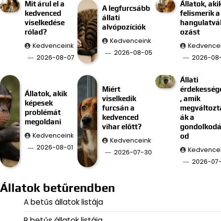
Mit árul el a
Állatok, aki
A legfurcsább
kedvenced
felismerik a
állati
viselkedése
hangulatvá
alvópozíciók
rólad?
ozást
Kedvenceink
Kedvenceink
Kedvence
2026-08-05
2026-08-07
2026-08
Állati
Miért
érdekesség
Állatok, akik
viselkedik
, amik
képesek
furcsán a
megváltozt
problémát
kedvenced
ák a
megoldani
vihar előtt?
gondolkod
Kedvenceink
od
Kedvenceink
2026-08-01
Kedvence
2026-07-30
2026-07
Állatok betűrendben
A betűs állatok listája
B betűs állatok listája