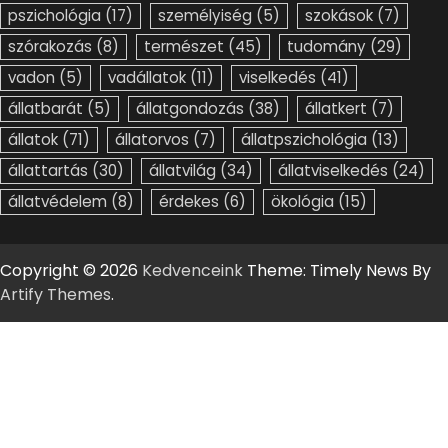
pszichológia
(17)
személyiség
(5)
szokások
(7)
szórakozás
(8)
természet
(45)
tudomány
(29)
vadon
(5)
vadállatok
(11)
viselkedés
(41)
állatbarát
(5)
állatgondozás
(38)
állatkert
(7)
állatok
(71)
állatorvos
(7)
állatpszichológia
(13)
állattartás
(30)
állatvilág
(34)
állatviselkedés
(24)
állatvédelem
(8)
érdekes
(6)
ökológia
(15)
Copyright © 2026
Kedvenceink
Theme: Timely News By
Artify Themes
.