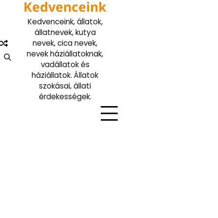
Kedvenceink
Skip
to
Kedvenceink, állatok,
content
állatnevek, kutya
nevek, cica nevek,
nevek háziállatoknak,
vadállatok és
háziállatok. Állatok
szokásai, állati
érdekességek.