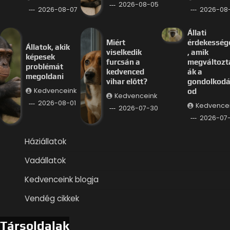
2026-08-05
2026-08-07
2026-08
Állati
Miért
érdekesség
Állatok, akik
viselkedik
, amik
képesek
furcsán a
megváltozt
problémát
kedvenced
ák a
megoldani
vihar előtt?
gondolkod
Kedvenceink
od
Kedvenceink
2026-08-01
Kedvence
2026-07-30
2026-07
Háziállatok
Vadállatok
Kedvenceink blogja
Vendég cikkek
Társoldalak