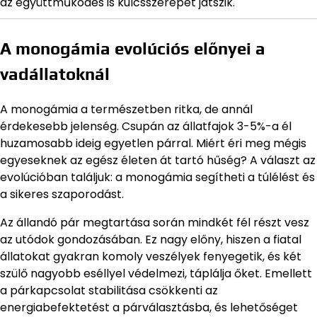
az együttműködés is kulcsszerepet játszik.
A monogámia evolúciós előnyei a
vadállatoknál
A monogámia a természetben ritka, de annál
érdekesebb jelenség. Csupán az állatfajok 3-5%-a él
huzamosabb ideig egyetlen párral. Miért éri meg mégis
egyeseknek az egész életen át tartó hűség? A választ az
evolúcióban találjuk: a monogámia segítheti a túlélést és
a sikeres szaporodást.
Az állandó pár megtartása során mindkét fél részt vesz
az utódok gondozásában. Ez nagy előny, hiszen a fiatal
állatokat gyakran komoly veszélyek fenyegetik, és két
szülő nagyobb eséllyel védelmezi, táplálja őket. Emellett
a párkapcsolat stabilitása csökkenti az
energiabefektetést a párválasztásba, és lehetőséget