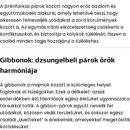
A prérifarkas párok között nagyon erős bizalom és
együttműködés alakul ki, amely lehetővé teszi, hogy
sikeresen felneveljék utódaikat a zord körülmények
között is. Az egymás iránti elkötelezettség csökkenti a
konfliktusokat, és biztosítja a kölykök túlélését, hiszen a
család minden tagja hozzájárul a túléléshez.
Gibbonok: dzsungelbeli párok örök
harmóniája
A gibbonok a majmok között is különleges helyet
foglalnak el hűségükkel. Ezek a délkelet-ázsiai
esőerdőkben élő főemlősök egész életüket ugyanazzal a
társukkal töltik. A gibbon-párok együtt nevelik fel
utódaikat, közösen védik területüket, és sokszor egész
családi „duetteket” is énekelnek, amelyekkel megerősítik
kötődésüket.