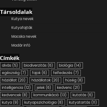
Társoldalak
Kutya nevek
Kutyafajták
Macska nevek
Madár infó
Címkék
alvás
(5)
biodiverzitás
(6)
biológia
(14)
egészség
(7)
fajok
(6)
felfedezés
(7)
háziállat
(20)
háziállatok
(20)
hűség
(8)
intelligencia
(12)
jelek
(6)
kedvenc
(21)
kedvencek
(8)
kommunikáció
(13)
kutatás
(6)
kutya
(9)
kutyapszichológia
(8)
kutyatartás
(11)