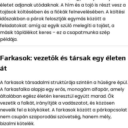
életet adjanak utódaiknak. A hím és a tojó is részt vesz a
tojások költésében és a fiókák felnevelésében. A költési
időszakban a párok felosztják egymás között a
feladatokat: amíg az egyik szülő melegíti a tojást, a
másik táplálékot keres – ez a csapatmunka szép
példája.
Farkasok: vezetők és társak egy életen
át
A farkasok társadalmi struktúrája szintén a hűségre épül.
A farkasfalka alapja egy erős, monogám alfapár, amely
általában egész életén keresztül együtt marad. Ők
vezetik a falkát, irányítják a vadászatot, és közösen
nevelik fel a kölyköket. A farkasok között a párkapcsolat
nem csupán szaporodási szövetség, hanem mély,
bizalmi kötelék.