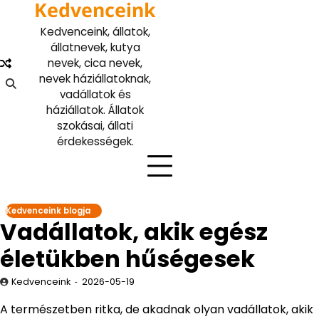
Kedvenceink
Skip
to
Kedvenceink, állatok,
content
állatnevek, kutya
nevek, cica nevek,
nevek háziállatoknak,
vadállatok és
háziállatok. Állatok
szokásai, állati
érdekességek.
Kedvenceink blogja
Vadállatok, akik egész
életükben hűségesek
Kedvenceink
2026-05-19
A természetben ritka, de akadnak olyan vadállatok, akik