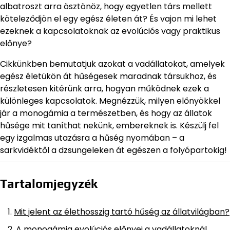
albatroszt arra ösztönöz, hogy egyetlen társ mellett
köteleződjön el egy egész életen át? És vajon mi lehet
ezeknek a kapcsolatoknak az evolúciós vagy praktikus
előnye?
Cikkünkben bemutatjuk azokat a vadállatokat, amelyek
egész életükön át hűségesek maradnak társukhoz, és
részletesen kitérünk arra, hogyan működnek ezek a
különleges kapcsolatok. Megnézzük, milyen előnyökkel
jár a monogámia a természetben, és hogy az állatok
hűsége mit taníthat nekünk, embereknek is. Készülj fel
egy izgalmas utazásra a hűség nyomában – a
sarkvidéktől a dzsungeleken át egészen a folyópartokig!
Tartalomjegyzék
Mit jelent az élethosszig tartó hűség az állatvilágban?
A monogámia evolúciós előnyei a vadállatoknál