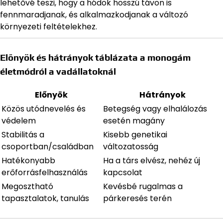
lehetővé teszi, hogy a hódok hosszú távon is
fennmaradjanak, és alkalmazkodjanak a változó
környezeti feltételekhez.
Előnyök és hátrányok táblázata a monogám
életmódról a vadállatoknál
Előnyök
Hátrányok
Közös utódnevelés és
Betegség vagy elhalálozás
védelem
esetén magány
Stabilitás a
Kisebb genetikai
csoportban/családban
változatosság
Hatékonyabb
Ha a társ elvész, nehéz új
erőforrásfelhasználás
kapcsolat
Megosztható
Kevésbé rugalmas a
tapasztalatok, tanulás
párkeresés terén