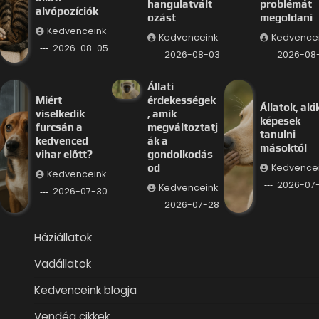
hangulatvált
problémát
alvópozíciók
ozást
megoldani
Kedvenceink
Kedvenceink
Kedvence
2026-08-05
2026-08-03
2026-08-
Állati
Miért
érdekességek
Állatok, aki
viselkedik
, amik
képesek
furcsán a
megváltoztatj
tanulni
kedvenced
ák a
másoktól
vihar előtt?
gondolkodás
Kedvence
od
Kedvenceink
2026-07
Kedvenceink
2026-07-30
2026-07-28
Háziállatok
Vadállatok
Kedvenceink blogja
Vendég cikkek