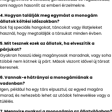
ami nagyon hasonlít az emberi érzelmekre.
4. Hogyan találják meg egymást a monogám
állatok költési időszakban?
Sok faj speciális hangokat, táncokat vagy illatjeleket
használ, hogy megtalálják a társukat minden évben.
5. Mit tesznek ezek az állatok, ha elveszítik a
párjukat?
Gyakran hosszú ideig magányosak maradnak, vagy soha
többé nem kötnek új párt. Mások viszont idővel új társat
keresnek.
6. Vannak-e hátrányai a monogámiának a
vadonban?
Igen, például ha egy társ elpusztul, az egyed magára
marad, és nehezebb lehet az utódok felnevelése vagy a
túlélés.
7. Mennyire gyakori a monogámia az állatvilágban?