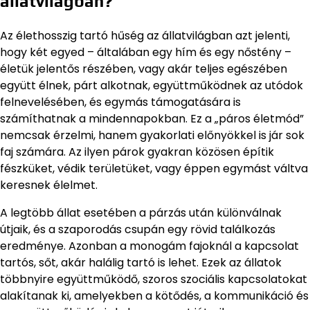
állatvilágban?
Az élethosszig tartó hűség az állatvilágban azt jelenti,
hogy két egyed – általában egy hím és egy nőstény –
életük jelentős részében, vagy akár teljes egészében
együtt élnek, párt alkotnak, együttműködnek az utódok
felnevelésében, és egymás támogatására is
számíthatnak a mindennapokban. Ez a „páros életmód”
nemcsak érzelmi, hanem gyakorlati előnyökkel is jár sok
faj számára. Az ilyen párok gyakran közösen építik
fészküket, védik területüket, vagy éppen egymást váltva
keresnek élelmet.
A legtöbb állat esetében a párzás után különválnak
útjaik, és a szaporodás csupán egy rövid találkozás
eredménye. Azonban a monogám fajoknál a kapcsolat
tartós, sőt, akár halálig tartó is lehet. Ezek az állatok
többnyire együttműködő, szoros szociális kapcsolatokat
alakítanak ki, amelyekben a kötődés, a kommunikáció és