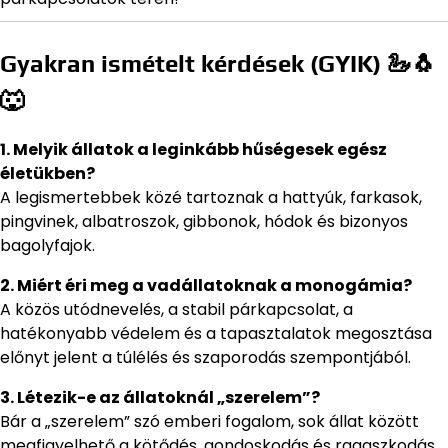
Gyakran ismételt kérdések (GYIK) 🦢🐧
🐺
1. Melyik állatok a leginkább hűségesek egész
életükben?
A legismertebbek közé tartoznak a hattyúk, farkasok,
pingvinek, albatroszok, gibbonok, hódok és bizonyos
bagolyfajok.
2. Miért éri meg a vadállatoknak a monogámia?
A közös utódnevelés, a stabil párkapcsolat, a
hatékonyabb védelem és a tapasztalatok megosztása
előnyt jelent a túlélés és szaporodás szempontjából.
3. Létezik-e az állatoknál „szerelem”?
Bár a „szerelem” szó emberi fogalom, sok állat között
megfigyelhető a kötődés, gondoskodás és ragaszkodás,