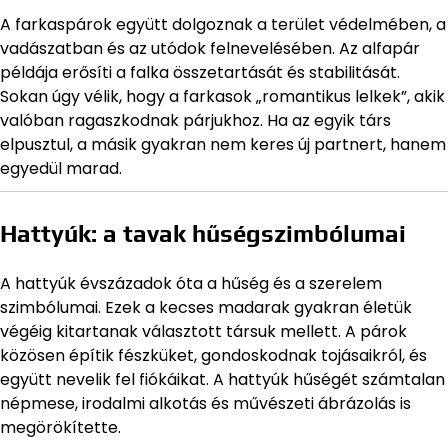
A farkaspárok együtt dolgoznak a terület védelmében, a
vadászatban és az utódok felnevelésében. Az alfapár
példája erősíti a falka összetartását és stabilitását.
Sokan úgy vélik, hogy a farkasok „romantikus lelkek”, akik
valóban ragaszkodnak párjukhoz. Ha az egyik társ
elpusztul, a másik gyakran nem keres új partnert, hanem
egyedül marad.
Hattyúk: a tavak hűségszimbólumai
A hattyúk évszázadok óta a hűség és a szerelem
szimbólumai. Ezek a kecses madarak gyakran életük
végéig kitartanak választott társuk mellett. A párok
közösen építik fészküket, gondoskodnak tojásaikról, és
együtt nevelik fel fiókáikat. A hattyúk hűségét számtalan
népmese, irodalmi alkotás és művészeti ábrázolás is
megörökítette.