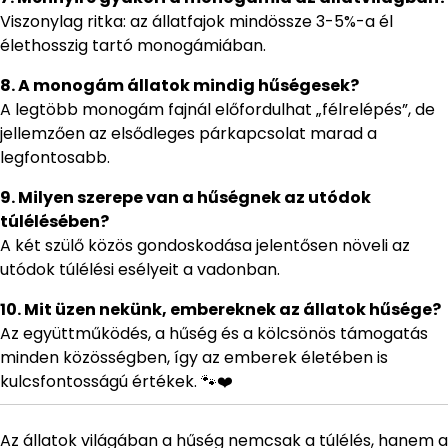
Viszonylag ritka: az állatfajok mindössze 3-5%-a él
élethosszig tartó monogámiában.
8. A monogám állatok mindig hűségesek?
A legtöbb monogám fajnál előfordulhat „félrelépés”, de
jellemzően az elsődleges párkapcsolat marad a
legfontosabb.
9. Milyen szerepe van a hűségnek az utódok
túlélésében?
A két szülő közös gondoskodása jelentősen növeli az
utódok túlélési esélyeit a vadonban.
10. Mit üzen nekünk, embereknek az állatok hűsége?
Az együttműködés, a hűség és a kölcsönös támogatás
minden közösségben, így az emberek életében is
kulcsfontosságú értékek. 🐾❤️
Az állatok világában a hűség nemcsak a túlélés, hanem a