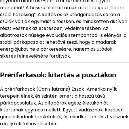
Egyetlen albatrosz-pár akár 50 éven át is együtt
maradhat! A hosszú élettartamuk miatt ez igazi „életre
szóló házasság”. A költés és az utódgondozás során a
szülők váltják egymást a fészken, és mindketten aktívan
részt vesznek az etetésben, védelmezésben. Az
albatroszok hűsége evolúciós szempontból is előnyös: a
stabil párkapcsolat lehetővé teszi, hogy a madarak
energiájukat ne a párkeresésre, hanem az utódok
sikeres felnevelésére fordítsák.
Prérifarkasok: kitartás a pusztákon
A prérifarkasok (Canis latrans) Észak-Amerika nyílt
terepein élnek, és szintén ismert a hosszú távú
párkapcsolatuk. Az alfapárok egész életükön át
kitartanak egymás mellett. Együtt vadásznak, közösen
gondoskodnak területükről, és mindketten részt vesznek
a kölykök felnevelésében.