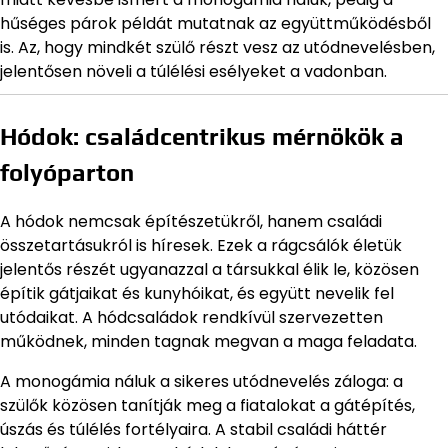
hűséges párok példát mutatnak az együttműködésből
is. Az, hogy mindkét szülő részt vesz az utódnevelésben,
jelentősen növeli a túlélési esélyeket a vadonban.
Hódok: családcentrikus mérnökök a
folyóparton
A hódok nemcsak építészetükről, hanem családi
összetartásukról is híresek. Ezek a rágcsálók életük
jelentős részét ugyanazzal a társukkal élik le, közösen
építik gátjaikat és kunyhóikat, és együtt nevelik fel
utódaikat. A hódcsaládok rendkívül szervezetten
működnek, minden tagnak megvan a maga feladata.
A monogámia náluk a sikeres utódnevelés záloga: a
szülők közösen tanítják meg a fiatalokat a gátépítés,
úszás és túlélés fortélyaira. A stabil családi háttér