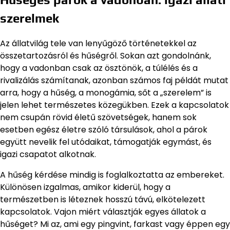
szerelmek
Az állatvilág tele van lenyűgöző történetekkel az
összetartozásról és hűségről. Sokan azt gondolnánk,
hogy a vadonban csak az ösztönök, a túlélés és a
rivalizálás számítanak, azonban számos faj példát mutat
arra, hogy a hűség, a monogámia, sőt a „szerelem” is
jelen lehet természetes közegükben. Ezek a kapcsolatok
nem csupán rövid életű szövetségek, hanem sok
esetben egész életre szóló társulások, ahol a párok
együtt nevelik fel utódaikat, támogatják egymást, és
igazi csapatot alkotnak.
A hűség kérdése mindig is foglalkoztatta az embereket.
Különösen izgalmas, amikor kiderül, hogy a
természetben is léteznek hosszú távú, elkötelezett
kapcsolatok. Vajon miért választják egyes állatok a
hűséget? Mi az, ami egy pingvint, farkast vagy éppen egy