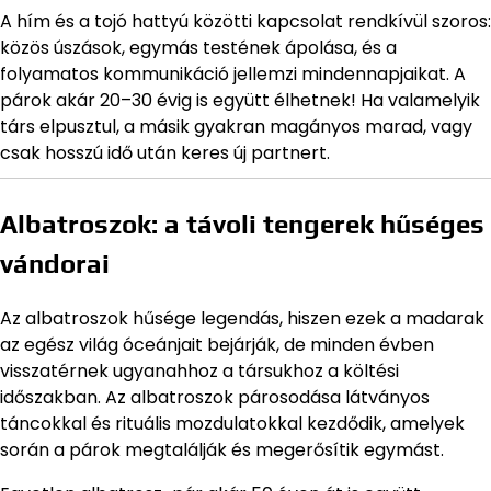
A hím és a tojó hattyú közötti kapcsolat rendkívül szoros:
közös úszások, egymás testének ápolása, és a
folyamatos kommunikáció jellemzi mindennapjaikat. A
párok akár 20–30 évig is együtt élhetnek! Ha valamelyik
társ elpusztul, a másik gyakran magányos marad, vagy
csak hosszú idő után keres új partnert.
Albatroszok: a távoli tengerek hűséges
vándorai
Az albatroszok hűsége legendás, hiszen ezek a madarak
az egész világ óceánjait bejárják, de minden évben
visszatérnek ugyanahhoz a társukhoz a költési
időszakban. Az albatroszok párosodása látványos
táncokkal és rituális mozdulatokkal kezdődik, amelyek
során a párok megtalálják és megerősítik egymást.