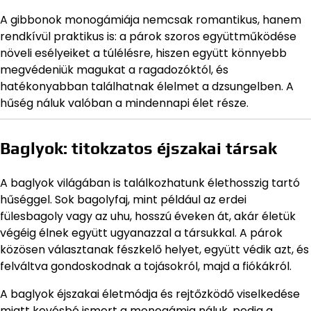
A gibbonok monogámiája nemcsak romantikus, hanem
rendkívül praktikus is: a párok szoros együttműködése
növeli esélyeiket a túlélésre, hiszen együtt könnyebb
megvédeniük magukat a ragadozóktól, és
hatékonyabban találhatnak élelmet a dzsungelben. A
hűség náluk valóban a mindennapi élet része.
Baglyok: titokzatos éjszakai társak
A baglyok világában is találkozhatunk élethosszig tartó
hűséggel. Sok bagolyfaj, mint például az erdei
fülesbagoly vagy az uhu, hosszú éveken át, akár életük
végéig élnek együtt ugyanazzal a társukkal. A párok
közösen választanak fészkelő helyet, együtt védik azt, és
felváltva gondoskodnak a tojásokról, majd a fiókákról.
A baglyok éjszakai életmódja és rejtőzködő viselkedése
miatt kevésbé ismert a monogámia náluk, pedig a