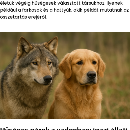
életük végéig hűségesek választott társukhoz. Ilyenek
például a farkasok és a hattyúk, akik példát mutatnak az
összetartás erejéről.
Hűséges párok a vadonban: igazi állati