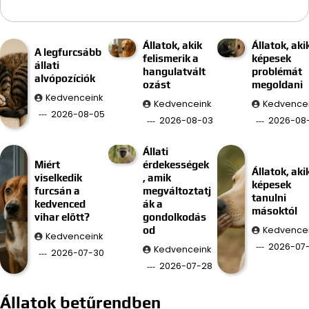
Állatok, akik
Állatok, aki
A legfurcsább
felismerik a
képesek
állati
hangulatvált
problémát
alvópozíciók
ozást
megoldani
Kedvenceink
Kedvenceink
Kedvence
2026-08-05
2026-08-03
2026-08-
Állati
Miért
érdekességek
Állatok, aki
viselkedik
, amik
képesek
furcsán a
megváltoztatj
tanulni
kedvenced
ák a
másoktól
vihar előtt?
gondolkodás
Kedvence
od
Kedvenceink
2026-07
Kedvenceink
2026-07-30
2026-07-28
Állatok betűrendben