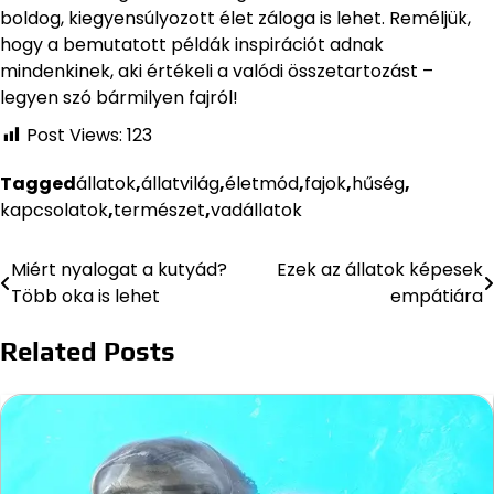
boldog, kiegyensúlyozott élet záloga is lehet. Reméljük,
hogy a bemutatott példák inspirációt adnak
mindenkinek, aki értékeli a valódi összetartozást –
legyen szó bármilyen fajról!
Post Views:
123
Tagged
állatok
,
állatvilág
,
életmód
,
fajok
,
hűség
,
kapcsolatok
,
természet
,
vadállatok
Miért nyalogat a kutyád?
Ezek az állatok képesek
Bejegyzés
Több oka is lehet
empátiára
navigáció
Related Posts