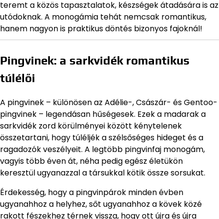
teremt a közös tapasztalatok, készségek átadására is az
utódoknak. A monogámia tehát nemcsak romantikus,
hanem nagyon is praktikus döntés bizonyos fajoknál!
Pingvinek: a sarkvidék romantikus
túlélői
A pingvinek – különösen az Adélie-, Császár- és Gentoo-
pingvinek – legendásan hűségesek. Ezek a madarak a
sarkvidék zord körülményei között kénytelenek
összetartani, hogy túléljék a szélsőséges hideget és a
ragadozók veszélyeit. A legtöbb pingvinfaj monogám,
vagyis több éven át, néha pedig egész életükön
keresztül ugyanazzal a társukkal kötik össze sorsukat.
Érdekesség, hogy a pingvinpárok minden évben
ugyanahhoz a helyhez, sőt ugyanahhoz a kövek közé
rakott fészekhez térnek vissza, hogy ott újra és újra