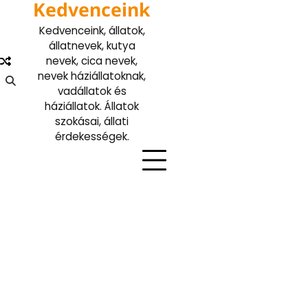
Kedvenceink
Skip
to
Kedvenceink, állatok,
content
állatnevek, kutya
nevek, cica nevek,
nevek háziállatoknak,
vadállatok és
háziállatok. Állatok
szokásai, állati
érdekességek.