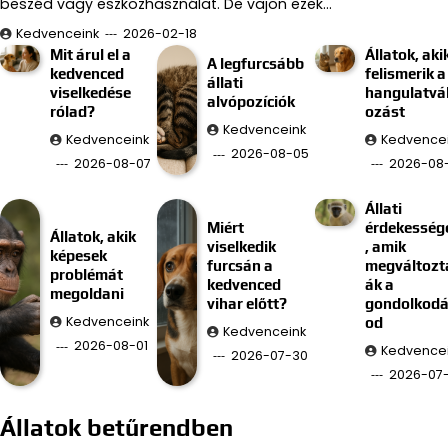
beszéd vagy eszközhasználat. De vajon ezek…
Kedvenceink
2026-02-18
Mit árul el a
Állatok, aki
A legfurcsább
kedvenced
felismerik a
állati
viselkedése
hangulatvá
alvópozíciók
rólad?
ozást
Kedvenceink
Kedvenceink
Kedvence
2026-08-05
2026-08-07
2026-08
Állati
Miért
érdekesség
Állatok, akik
viselkedik
, amik
képesek
furcsán a
megváltozt
problémát
kedvenced
ák a
megoldani
vihar előtt?
gondolkod
Kedvenceink
od
Kedvenceink
2026-08-01
Kedvence
2026-07-30
2026-07
Állatok betűrendben