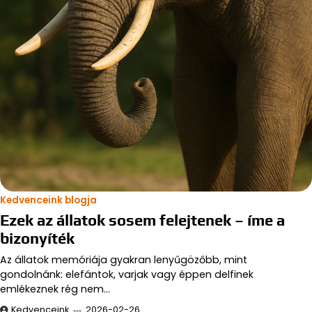
Kedvenceink blogja
Ezek az állatok sosem felejtenek – íme a
bizonyíték
Az állatok memóriája gyakran lenyűgözőbb, mint
gondolnánk: elefántok, varjak vagy éppen delfinek
emlékeznek rég nem…
Kedvenceink
2026-02-26