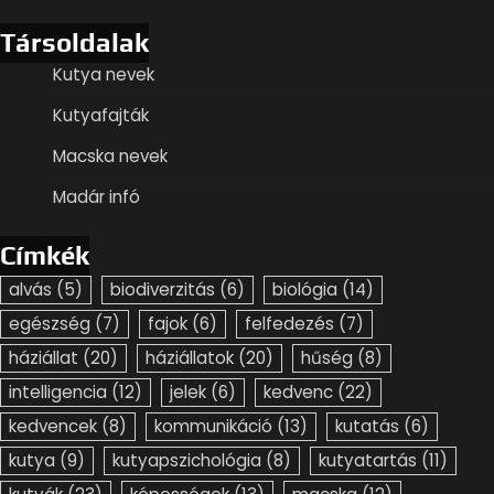
Társoldalak
Kutya nevek
Kutyafajták
Macska nevek
Madár infó
Címkék
alvás
(5)
biodiverzitás
(6)
biológia
(14)
egészség
(7)
fajok
(6)
felfedezés
(7)
háziállat
(20)
háziállatok
(20)
hűség
(8)
intelligencia
(12)
jelek
(6)
kedvenc
(22)
kedvencek
(8)
kommunikáció
(13)
kutatás
(6)
kutya
(9)
kutyapszichológia
(8)
kutyatartás
(11)