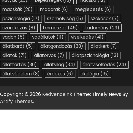
kutyák
(23)
képességek
(13)
macska
(12)
macskák
(20)
madarak
(6)
meglepetés
(6)
pszichológia
(17)
személyiség
(5)
szokások
(7)
szórakozás
(8)
természet
(45)
tudomány
(29)
vadon
(5)
vadállatok
(11)
viselkedés
(41)
állatbarát
(5)
állatgondozás
(38)
állatkert
(7)
állatok
(71)
állatorvos
(7)
állatpszichológia
(13)
állattartás
(30)
állatvilág
(34)
állatviselkedés
(24)
állatvédelem
(8)
érdekes
(6)
ökológia
(15)
Copyright © 2026
Kedvenceink
Theme: Timely News By
Artify Themes
.