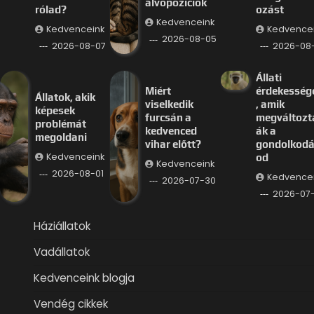
alvópozíciók
rólad?
ozást
Kedvenceink
Kedvenceink
Kedvence
2026-08-05
2026-08-07
2026-08
Állati
Miért
érdekesség
Állatok, akik
viselkedik
, amik
képesek
furcsán a
megváltozt
problémát
kedvenced
ák a
megoldani
vihar előtt?
gondolkod
Kedvenceink
od
Kedvenceink
2026-08-01
Kedvence
2026-07-30
2026-07
Háziállatok
Vadállatok
Kedvenceink blogja
Vendég cikkek