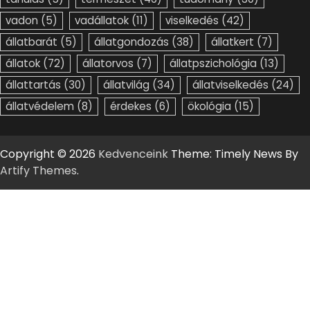
vadon
(5)
vadállatok
(11)
viselkedés
(42)
állatbarát
(5)
állatgondozás
(38)
állatkert
(7)
állatok
(72)
állatorvos
(7)
állatpszichológia
(13)
állattartás
(30)
állatvilág
(34)
állatviselkedés
(24)
állatvédelem
(8)
érdekes
(6)
ökológia
(15)
Copyright © 2026
Kedvenceink
Theme: Timely News By
Artify Themes
.