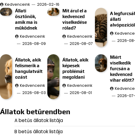
Kedvenceink
2026-02-16
Állati
Mit árul el a
A legfurcsá
ösztönök,
kedvenced
állati
amik ma is
viselkedése
alvópozíció
működnek
rólad?
Kedvence
Kedvenceink
Kedvenceink
2026-08
2026-08-09
2026-08-07
Miért
Állatok, akik
Állatok, akik
viselkedik
felismerik a
képesek
furcsán a
hangulatvált
problémát
kedvenced
ozást
megoldani
vihar előtt?
Kedvenceink
Kedvenceink
Kedvence
2026-08-03
2026-08-01
2026-07
Állatok betűrendben
A betűs állatok listája
B betűs állatok listája