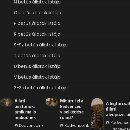
N betűs állatok listája
O betűs állatok listája
P betűs állatok listája
R betűs állatok listája
S-Sz betűs állatok listája
T betűs állatok listája
U betűs állatok listája
V betűs állatok listája
Z-Zs betűs állatok listája
Állati
Mit árul el a
A legfurcsá
ösztönök,
kedvenced
állati
amik ma is
viselkedése
alvópozíció
működnek
rólad?
Kedvence
Kedvenceink
Kedvenceink
2026-08