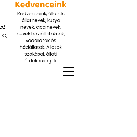
Kedvenceink
Skip
to
Kedvenceink, állatok,
content
állatnevek, kutya
nevek, cica nevek,
nevek háziállatoknak,
vadállatok és
háziállatok. Állatok
szokásai, állati
érdekességek.