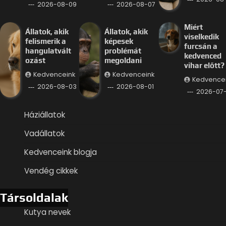
2026-08-09
2026-08-07
Miért
Állatok, akik
Állatok, akik
viselkedik
felismerik a
képesek
furcsán a
hangulatvált
problémát
kedvenced
ozást
megoldani
vihar előtt?
Kedvenceink
Kedvenceink
Kedvence
2026-08-03
2026-08-01
2026-07
Háziállatok
Vadállatok
Kedvenceink blogja
Vendég cikkek
Társoldalak
Kutya nevek