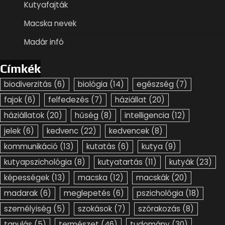
Kutyafajták
Macska nevek
Madár infó
Címkék
biodiverzitás
(6)
biológia
(14)
egészség
(7)
fajok
(6)
felfedezés
(7)
háziállat
(20)
háziállatok
(20)
hűség
(8)
intelligencia
(12)
jelek
(6)
kedvenc
(22)
kedvencek
(8)
kommunikáció
(13)
kutatás
(6)
kutya
(9)
kutyapszichológia
(8)
kutyatartás
(11)
kutyák
(23)
képességek
(13)
macska
(12)
macskák
(20)
madarak
(6)
meglepetés
(6)
pszichológia
(18)
személyiség
(5)
szokások
(7)
szórakozás
(8)
tanulás
(5)
természet
(46)
tudomány
(30)