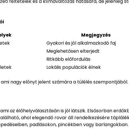
zeti feltételek és a klímaváltozás hatására, de jelenleg st
ói
elyek
Megjegyzés
letek
Gyakori és jól alkalmazkodó faj
Meglehetősen elterjedt
Ritkább előfordulás
ületek
Lokális populációk élnek
 ami nagy előnyt jelent számára a túlélés szempontjából.
i az élőhelyválasztásán is jól látszik. Elsősorban erdők
lálható, ahol elegendő rovar áll rendelkezésére táplálék
epedéseiben, padlásokon, pincékben vagy barlangokban.