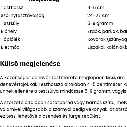
Testhossz
4-5 cm
Szárnyfesztávolság
24-27 cm
Testsúly
5-9 gramm
Élőhely
Erdők, parkok, ba
Táplálék
Rovarok (szúnyog
Életmód
Éjszakai, kolóniák
Külső megjelenése
A közönséges denevér testmérete meglepően kicsi, ami
denevérfajokkal. Testhossza általában 4-5 centiméter k
Ennek ellenére a testsúlya mindössze 5-9 gramm, vagyis 
A szőrzete általában sötétbarna vagy barnás színű, mely
valamivel világosabb, a szárnyai pedig vékonyak, átlátszó 
ez teszi lehetővé a csendes és fürge repülést.