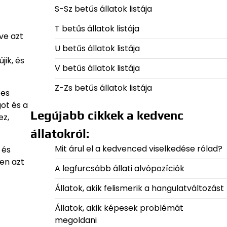
S-Sz betűs állatok listája
T betűs állatok listája
ve azt
U betűs állatok listája
jik, és
V betűs állatok listája
Z-Zs betűs állatok listája
tes
ot és a
Legújabb cikkek a kedvenc
ez,
állatokról:
Mit árul el a kedvenced viselkedése rólad?
 és
en azt
A legfurcsább állati alvópozíciók
Állatok, akik felismerik a hangulatváltozást
Állatok, akik képesek problémát
megoldani