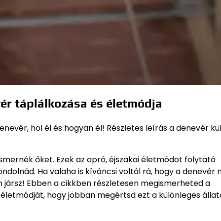
ér táplálkozása és életmódja
nevér, hol él és hogyan él! Részletes leírás a denevér kül
smernék őket. Ezek az apró, éjszakai életmódot folytató
olnád. Ha valaha is kíváncsi voltál rá, hogy a denevér 
lyen jársz! Ebben a cikkben részletesen megismerheted a
 életmódját, hogy jobban megértsd ezt a különleges állat