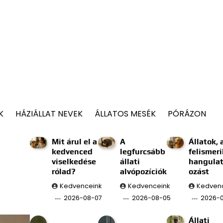
K
HÁZIÁLLAT NEVEK
ÁLLATOS MESÉK
PÓRÁZON
Mit árul el a
A
Állatok, 
kedvenced
legfurcsább
felismeri
viselkedése
állati
hangulat
rólad?
alvópozíciók
ozást
Kedvenceink
Kedvenceink
Kedven
2026-08-07
2026-08-05
2026-
Állati