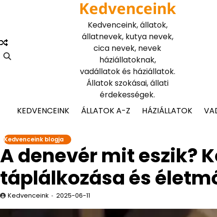
Kedvenceink
Skip
to
Kedvenceink, állatok,
content
állatnevek, kutya nevek,
cica nevek, nevek
háziállatoknak,
vadállatok és háziállatok.
Állatok szokásai, állati
érdekességek.
KEDVENCEINK
ÁLLATOK A-Z
HÁZIÁLLATOK
VA
Kedvenceink blogja
A denevér mit eszik? 
táplálkozása és életm
Kedvenceink
2025-06-11