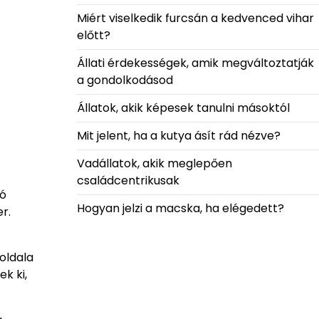
Miért viselkedik furcsán a kedvenced vihar
előtt?
Állati érdekességek, amik megváltoztatják
a gondolkodásod
Állatok, akik képesek tanulni másoktól
Mit jelent, ha a kutya ásít rád nézve?
Vadállatok, akik meglepően
családcentrikusak
ró
Hogyan jelzi a macska, ha elégedett?
r.
oldala
k ki,