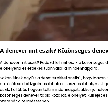
A denevér mit eszik? Közönséges denev
A denevér mit eszik? Fedezd fel, mit eszik a közönséges de
élőhelyéről és érdekes tudnivalók a mindennapjairól.
Sokan élnek együtt a denevérekkel anélkül, hogy igazán i
emlősök sokkal izgalmasabbak és hasznosabbak, mint gond
eszik, hol él, és hogyan tölti mindennapjait, akkor jó he
közönséges denevér táplálkozását, élőhelyét, külsejét és
szerepét a természetben.