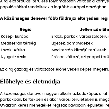
A faj előfordulási területe folyamatosan változik a környe
populációkkal rendelkezik a legtöbb európai országban.
A közönséges denevér főbb földrajzi elterjedési régi
Régió
Jellemző élőh
Közép-Európa
Erdők, parkok, városi zöldterü
Mediterrán térség
Ligetek, dombvidékek
Észak-Afrika
Mediterrán klímájú területek
Nyugat-Ázsia
Erősen változó, sztyeppei ter
Ez a faj gazdag és változatos élőhelyeken képes megélni,
Élőhelye és életmódja
A közönséges denevér nagyon alkalmazkodóképes állat, am
parkokban, kertekben és akár városi területeken is megta
Gyakran keres menedéket régi fák odvaiban, épületek r