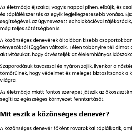
Az életmódja éjszakai, vagyis nappal pihen, elbújik, és c
és táplálékszerzés az egyik legjellegzetesebb vonása. 
segítségével, az úgynevezett echolokációval tájékozódik,
még teljes sötétségben is.
A közönséges denevérek általában kisebb csoportokban,
tényezőktől függően változik. Télen többnyire téli álmot 
aktivitásukat, hogy átvészeljék az élelemhiányos időszako
Szaporodásuk tavasszal és nyáron zajlik, ilyenkor a nős
tömörülnek, hogy védelmet és meleget biztosítsanak a k
világra.
Az életmódja miatt fontos szerepet játszik az ökoszisz
segíti az egészséges környezet fenntartását.
Mit eszik a közönséges denevér?
A közönséges denevér főként rovarokkal táplálkozik, am