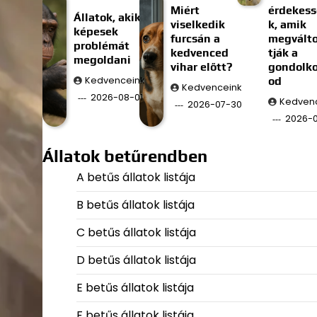
Miért
érdekes
Állatok, akik
viselkedik
k, amik
képesek
furcsán a
megválto
problémát
kedvenced
tják a
megoldani
vihar előtt?
gondolk
Kedvenceink
od
Kedvenceink
2026-08-01
Kedven
2026-07-30
2026-
Állatok betűrendben
A betűs állatok listája
B betűs állatok listája
C betűs állatok listája
D betűs állatok listája
E betűs állatok listája
F betűs állatok listája