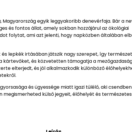
s
, Magyarország egyik leggyakoribb denevérfaja. Bár a ne
ges és fontos állat, amely sokban hozzájárul az ökológiai
dot folytat, ami azt jelenti, hogy napközben általában elbú
 és lepkék irtásában játszik nagy szerepet, így természe
ni a kártevőket, és közvetetten támogatja a mezőgazdaság
rte elterjedt, és jól alkalmazkodik különböző élőhelyekh
etekről.
yorsasága és ügyessége miatt igazi túlélő, aki csendben
n megismerheted külső jegyeit, élőhelyét és természetes
Leírás