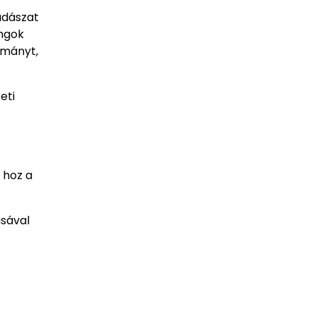
vadászat
angok
kmányt,
eti
 hoz a
ásával