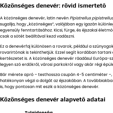
Közönséges denevér: rövid ismertető
A közönséges denevér, latin nevén
Pipistrellus pipistrellu
sugallja, hogy „közönséges”, valójában egy igazán különle
egyensúly fenntartásához. Kicsi, fürge, és éjszakai életmó
csak a sötét beálltával kezd vadászni.
Ez a denevérfaj különösen a rovarok, például a szúnyogok
rovarirtónak is tekinthetjük. Ezzel segít kordában tarta
kertészetet is. A közönséges denevér ráadásul Európa-sze
legyen szó erdőkről, városi parkokról vagy akár régi épül
Bár mérete apró – testhossza csupán 4-5 centiméter –, g
hatékonyan végzi a dolgát az éjszakában. A továbbiakba
is, hogy pontosan mit eszik a közönséges denevér.
Közönséges denevér alapvető adatai
Tulajdonság