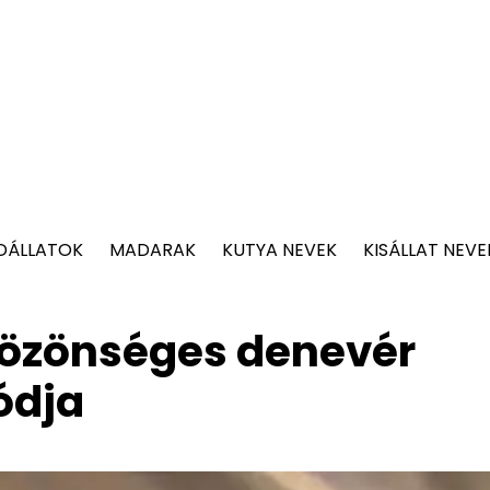
DÁLLATOK
MADARAK
KUTYA NEVEK
KISÁLLAT NEVE
Közönséges denevér
ódja