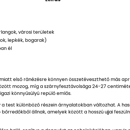
rlangok, városi területek
ok, lepkék, bogarak)
ban él
 miatt első ránézésre könnyen összetéveszthető más ap
özött mozog, míg a szárnyfesztávolsága 24-27 centiméte
igazi könnyűsúlyú repülő emlős.
 a test különböző részein árnyalatokban változhat. A has
bőrredőkből állnak, amelyek között a hosszú ujjai feszülne