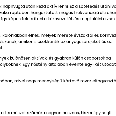
sak napnyugta után kezd aktív lenni. Ez a sötétedés utáni 
Éjszaka röptében hangoztatott magas frekvenciájú ultrah
 így képes felderíteni a környezetét, és megtalálni a zsá
 kolóniákban élnek, melyek mérete évszaktól és környez
alszanak, amikor is csökkentik az anyagcseréjüket és az
t.
tények különösen aktívak, és gyakran külön csoportokba
ölyköknek. Egy nőstény általában évente egy-két utódot
témában, mivel nagy mennyiségű kártevő rovar elfogyaszt
i a természet számára nagyon hasznos, hiszen így segít