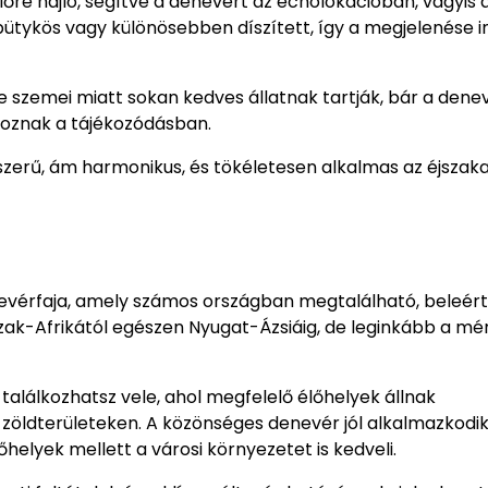
 előre hajló, segítve a denevért az echolokációban, vagyis 
bütykös vagy különösebben díszített, így a megjelenése 
 szemei miatt sokan kedves állatnak tartják, bár a dene
koznak a tájékozódásban.
rű, ám harmonikus, és tökéletesen alkalmas az éjszaka
evérfaja, amely számos országban megtalálható, beleér
szak-Afrikától egészen Nyugat-Ázsiáig, de leginkább a mé
alálkozhatsz vele, ahol megfelelő élőhelyek állnak
zöldterületeken. A közönséges denevér jól alkalmazkodik
helyek mellett a városi környezetet is kedveli.