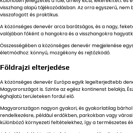
Különösen jellegzetes a füle, amely kicsi, lekerekített és
visszhang alapú tájékozódásban. Az orra egyszerű, nem 
visszafogott és praktikus.
A közönséges denevér arca barátságos, és a nagy, fekete
valójában főként a hangokra és a visszhangokra hagyat
Összességében a közönséges denevér megjelenése egysze
életmódhoz: könnyű, mozgékony és rejtőzködő.
Földrajzi elterjedése
A közönséges denevér Európa egyik legelterjedtebb den
Magyarországot is. Szinte az egész kontinenst belakja, É
éghajlatú területeken fordul elő.
Magyarországon nagyon gyakori, és gyakorlatilag bárhol t
rendelkezésre, például erdőkben, parkokban vagy városi 
különböző környezeti feltételekhez, így a természetes élő