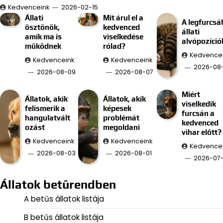
Kedvenceink
2026-02-15
Állati
Mit árul el a
A legfurcsá
ösztönök,
kedvenced
állati
amik ma is
viselkedése
alvópozíció
működnek
rólad?
Kedvence
Kedvenceink
Kedvenceink
2026-08
2026-08-09
2026-08-07
Miért
Állatok, akik
Állatok, akik
viselkedik
felismerik a
képesek
furcsán a
hangulatvált
problémát
kedvenced
ozást
megoldani
vihar előtt?
Kedvenceink
Kedvenceink
Kedvence
2026-08-03
2026-08-01
2026-07
Állatok betűrendben
A betűs állatok listája
B betűs állatok listája