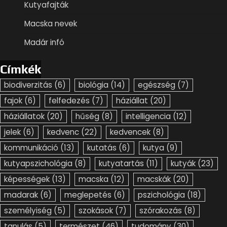
Kutyafajták
Macska nevek
Madár infó
Címkék
biodiverzitás
(6)
biológia
(14)
egészség
(7)
fajok
(6)
felfedezés
(7)
háziállat
(20)
háziállatok
(20)
hűség
(8)
intelligencia
(12)
jelek
(6)
kedvenc
(22)
kedvencek
(8)
kommunikáció
(13)
kutatás
(6)
kutya
(9)
kutyapszichológia
(8)
kutyatartás
(11)
kutyák
(23)
képességek
(13)
macska
(12)
macskák
(20)
madarak
(6)
meglepetés
(6)
pszichológia
(18)
személyiség
(5)
szokások
(7)
szórakozás
(8)
tanulás
(5)
természet
(46)
tudomány
(30)