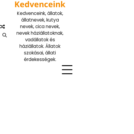
Kedvenceink
Skip
to
Kedvenceink, állatok,
content
állatnevek, kutya
nevek, cica nevek,
nevek háziállatoknak,
vadállatok és
háziállatok. Állatok
szokásai, állati
érdekességek.