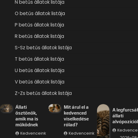
N betűs állatok listája
O betűs állatok listája
P betűs állatok listája
R betűs állatok listája
S-Sz betűs állatok listája
T betűs állatok listája
U betűs állatok listája
V betűs állatok listája
Z-Zs betűs állatok listája
Állati
Mit árul el a
A legfurcsá
ösztönök,
kedvenced
állati
amik ma is
viselkedése
alvópozíció
működnek
rólad?
Kedvence
Kedvenceink
Kedvenceink
2026-08