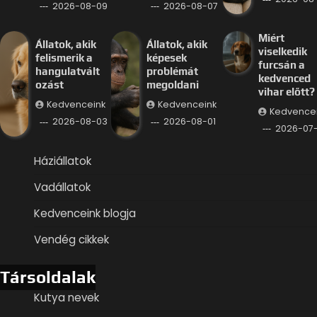
2026-08-09
2026-08-07
Miért
Állatok, akik
Állatok, akik
viselkedik
felismerik a
képesek
furcsán a
hangulatvált
problémát
kedvenced
ozást
megoldani
vihar előtt?
Kedvenceink
Kedvenceink
Kedvence
2026-08-03
2026-08-01
2026-07
Háziállatok
Vadállatok
Kedvenceink blogja
Vendég cikkek
Társoldalak
Kutya nevek