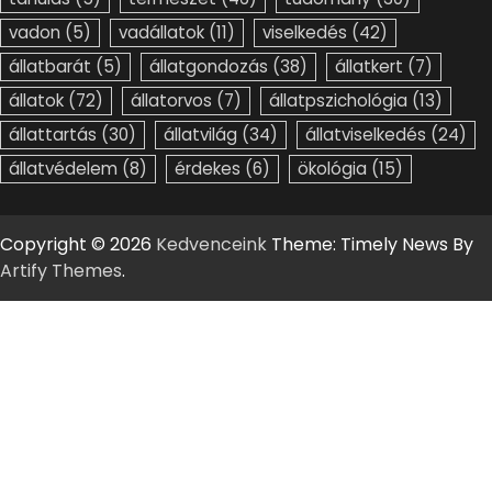
vadon
(5)
vadállatok
(11)
viselkedés
(42)
állatbarát
(5)
állatgondozás
(38)
állatkert
(7)
állatok
(72)
állatorvos
(7)
állatpszichológia
(13)
állattartás
(30)
állatvilág
(34)
állatviselkedés
(24)
állatvédelem
(8)
érdekes
(6)
ökológia
(15)
Copyright © 2026
Kedvenceink
Theme: Timely News By
Artify Themes
.