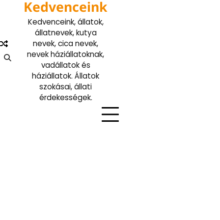
Kedvenceink
Skip
to
Kedvenceink, állatok,
content
állatnevek, kutya
nevek, cica nevek,
nevek háziállatoknak,
vadállatok és
háziállatok. Állatok
szokásai, állati
érdekességek.