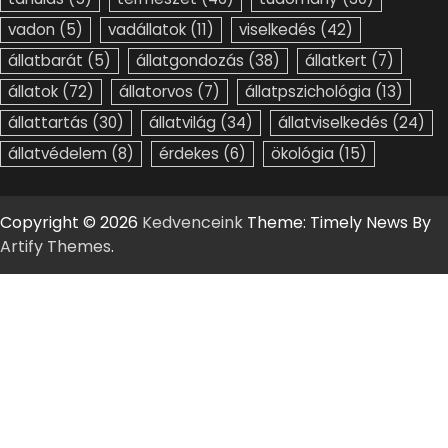
vadon
(5)
vadállatok
(11)
viselkedés
(42)
állatbarát
(5)
állatgondozás
(38)
állatkert
(7)
állatok
(72)
állatorvos
(7)
állatpszichológia
(13)
állattartás
(30)
állatvilág
(34)
állatviselkedés
(24)
állatvédelem
(8)
érdekes
(6)
ökológia
(15)
Copyright © 2026
Kedvenceink
Theme: Timely News By
Artify Themes
.