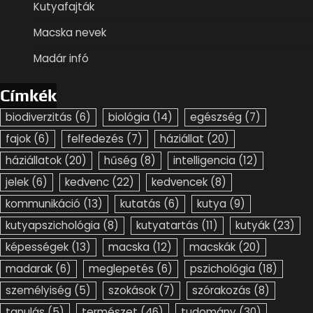
Kutyafajták
Macska nevek
Madár infó
Címkék
biodiverzitás
(6)
biológia
(14)
egészség
(7)
fajok
(6)
felfedezés
(7)
háziállat
(20)
háziállatok
(20)
hűség
(8)
intelligencia
(12)
jelek
(6)
kedvenc
(22)
kedvencek
(8)
kommunikáció
(13)
kutatás
(6)
kutya
(9)
kutyapszichológia
(8)
kutyatartás
(11)
kutyák
(23)
képességek
(13)
macska
(12)
macskák
(20)
madarak
(6)
meglepetés
(6)
pszichológia
(18)
személyiség
(5)
szokások
(7)
szórakozás
(8)
tanulás
(5)
természet
(46)
tudomány
(30)