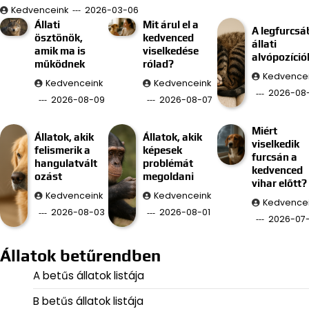
Kedvenceink
2026-03-06
Állati
Mit árul el a
A legfurcsá
ösztönök,
kedvenced
állati
amik ma is
viselkedése
alvópozíció
működnek
rólad?
Kedvence
Kedvenceink
Kedvenceink
2026-08
2026-08-09
2026-08-07
Miért
Állatok, akik
Állatok, akik
viselkedik
felismerik a
képesek
furcsán a
hangulatvált
problémát
kedvenced
ozást
megoldani
vihar előtt?
Kedvenceink
Kedvenceink
Kedvence
2026-08-03
2026-08-01
2026-07
Állatok betűrendben
A betűs állatok listája
B betűs állatok listája