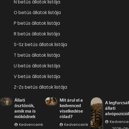
N betűs állatok listája
O betűs állatok listája
P betűs állatok listája
R betűs állatok listája
S-Sz betűs állatok listája
T betűs állatok listája
U betűs állatok listája
V betűs állatok listája
Z-Zs betűs állatok listája
Állati
Mit árul el a
A legfurcsá
ösztönök,
kedvenced
állati
amik ma is
viselkedése
alvópozíció
működnek
rólad?
Kedvence
Kedvenceink
Kedvenceink
2026-08