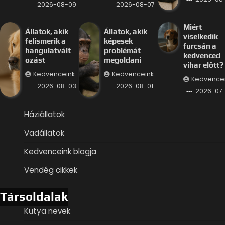
2026-08-09
2026-08-07
Miért
Állatok, akik
Állatok, akik
viselkedik
felismerik a
képesek
furcsán a
hangulatvált
problémát
kedvenced
ozást
megoldani
vihar előtt?
Kedvenceink
Kedvenceink
Kedvence
2026-08-03
2026-08-01
2026-07
Háziállatok
Vadállatok
Kedvenceink blogja
Vendég cikkek
Társoldalak
Kutya nevek