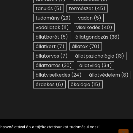
tanulás
(5)
természet
(45)
tudomány
(29)
vadon
(5)
vadállatok
(11)
viselkedés
(40)
állatbarát
(5)
állatgondozás
(38)
állatkert
(7)
állatok
(70)
állatorvos
(7)
állatpszichológia
(13)
állattartás
(30)
állatvilág
(34)
állatviselkedés
(24)
állatvédelem
(8)
érdekes
(6)
ökológia
(15)
használatával ön a tájékoztatásunkat tudomásul veszi.