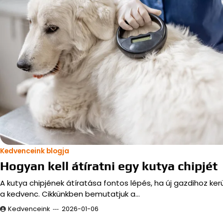
Kedvenceink blogja
Hogyan kell átíratni egy kutya chipjét
A kutya chipjének átíratása fontos lépés, ha új gazdihoz kerü
a kedvenc. Cikkünkben bemutatjuk a…
Kedvenceink
2026-01-06