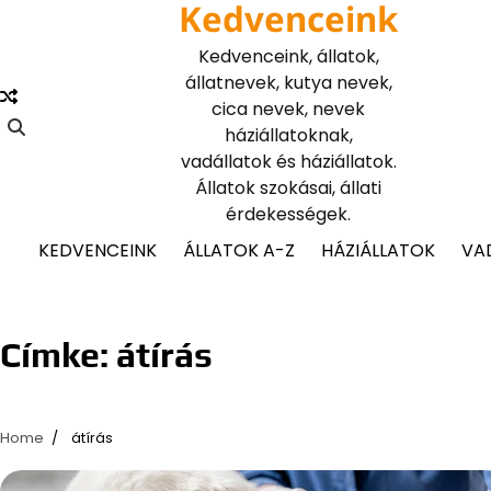
Kedvenceink
Skip
to
Kedvenceink, állatok,
content
állatnevek, kutya nevek,
cica nevek, nevek
háziállatoknak,
vadállatok és háziállatok.
Állatok szokásai, állati
érdekességek.
KEDVENCEINK
ÁLLATOK A-Z
HÁZIÁLLATOK
VA
Címke:
átírás
Home
átírás