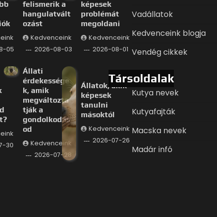
ább
felismerik a
képesek
Vadállatok
hangulatvált
problémát
iók
ozást
megoldani
Kedvenceink blogja
eink
Kedvenceink
Kedvenceink
8-05
2026-08-03
2026-08-01
Vendég cikkek
Állati
Társoldalak
érdekessége
Állatok, akik
k
k, amik
Kutya nevek
képesek
megváltozta
tanulni
d
tják a
Kutyafajták
másoktól
t?
gondolkodás
od
Kedvenceink
Macska nevek
eink
2026-07-26
Kedvenceink
7-30
Madár infó
2026-07-28