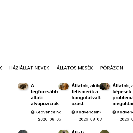
K
HÁZIÁLLAT NEVEK
ÁLLATOS MESÉK
PÓRÁZON
A
Állatok, akik
Állatok, 
legfurcsább
felismerik a
képesek
állati
hangulatvált
problém
alvópozíciók
ozást
megolda
Kedvenceink
Kedvenceink
Kedven
2026-08-05
2026-08-03
2026-0
Állati