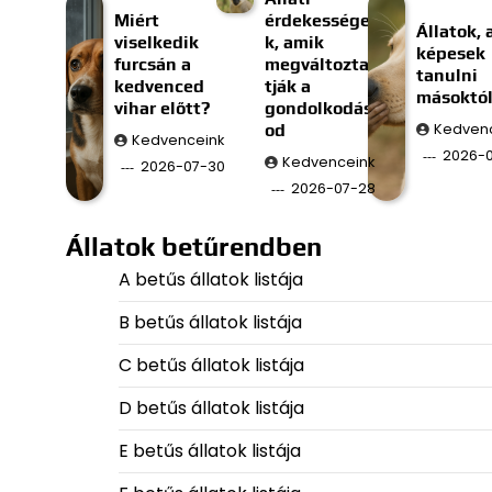
Miért
érdekessége
Állatok, 
viselkedik
k, amik
képesek
furcsán a
megváltozta
tanulni
kedvenced
tják a
másoktó
vihar előtt?
gondolkodás
od
Kedven
Kedvenceink
2026-
Kedvenceink
2026-07-30
2026-07-28
Állatok betűrendben
A betűs állatok listája
B betűs állatok listája
C betűs állatok listája
D betűs állatok listája
E betűs állatok listája