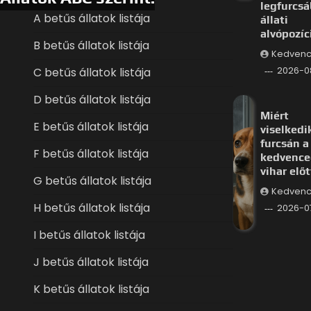
legfurcs
A betűs állatok listája
állati
alvópozíc
B betűs állatok listája
Kedvenc
C betűs állatok listája
2026-0
D betűs állatok listája
Miért
E betűs állatok listája
viselkedi
furcsán a
F betűs állatok listája
kedvence
vihar előt
G betűs állatok listája
Kedvenc
H betűs állatok listája
2026-0
I betűs állatok listája
J betűs állatok listája
K betűs állatok listája