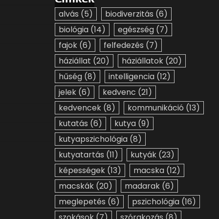
alvás
(5)
biodiverzitás
(6)
biológia
(14)
egészség
(7)
fajok
(6)
felfedezés
(7)
háziállat
(20)
háziállatok
(20)
hűség
(8)
intelligencia
(12)
jelek
(6)
kedvenc
(21)
kedvencek
(8)
kommunikáció
(13)
kutatás
(6)
kutya
(9)
kutyapszichológia
(8)
kutyatartás
(11)
kutyák
(23)
képességek
(13)
macska
(12)
macskák
(20)
madarak
(6)
meglepetés
(6)
pszichológia
(16)
szokások
(7)
szórakozás
(8)