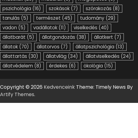
pszichológia
(16)
szokások
(7)
szórakozás
(8)
tanulás
(5)
természet
(45)
tudomány
(29)
vadon
(5)
vadállatok
(11)
viselkedés
(40)
állatbarát
(5)
állatgondozás
(38)
állatkert
(7)
állatok
(70)
állatorvos
(7)
állatpszichológia
(13)
állattartás
(30)
állatvilág
(34)
állatviselkedés
(24)
állatvédelem
(8)
érdekes
(6)
ökológia
(15)
Copyright © 2026
Kedvenceink
Theme: Timely News By
Artify Themes
.