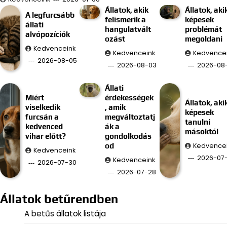
Állatok, akik
Állatok, aki
A legfurcsább
felismerik a
képesek
állati
hangulatvált
problémát
alvópozíciók
ozást
megoldani
Kedvenceink
Kedvenceink
Kedvence
2026-08-05
2026-08-03
2026-08-
Állati
Miért
érdekességek
Állatok, aki
viselkedik
, amik
képesek
furcsán a
megváltoztatj
tanulni
kedvenced
ák a
másoktól
vihar előtt?
gondolkodás
Kedvence
od
Kedvenceink
2026-07
Kedvenceink
2026-07-30
2026-07-28
Állatok betűrendben
A betűs állatok listája