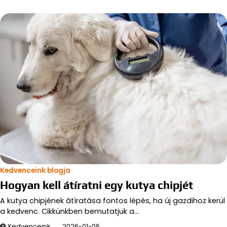
Kedvenceink blogja
Hogyan kell átíratni egy kutya chipjét
A kutya chipjének átíratása fontos lépés, ha új gazdihoz kerül
a kedvenc. Cikkünkben bemutatjuk a…
Kedvenceink
2026-01-06