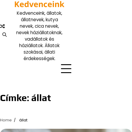
Kedvenceink
Skip
to
Kedvenceink, állatok,
content
állatnevek, kutya
nevek, cica nevek,
nevek háziállatoknak,
vadállatok és
háziállatok. Állatok
szokásai, állati
érdekességek.
Címke:
állat
Home
állat