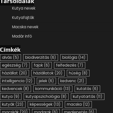
Társoldalak
Kutya nevek
Kutyafajták
Macska nevek
Madár infó
Címkék
alvás
(5)
biodiverzitás
(6)
biológia
(14)
egészség
(7)
fajok
(6)
felfedezés
(7)
háziállat
(20)
háziállatok
(20)
hűség
(8)
intelligencia
(12)
jelek
(6)
kedvenc
(21)
kedvencek
(8)
kommunikáció
(13)
kutatás
(6)
kutya
(9)
kutyapszichológia
(8)
kutyatartás
(11)
kutyák
(23)
képességek
(13)
macska
(12)
macskák
(20)
madarak
(6)
meglepetés
(6)