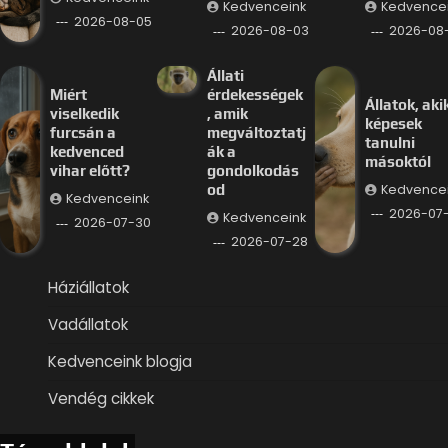
Kedvenceink
Kedvence
2026-08-05
2026-08-03
2026-08-
Állati
Miért
érdekességek
Állatok, aki
viselkedik
, amik
képesek
furcsán a
megváltoztatj
tanulni
kedvenced
ák a
másoktól
vihar előtt?
gondolkodás
Kedvence
od
Kedvenceink
2026-07
Kedvenceink
2026-07-30
2026-07-28
Háziállatok
Vadállatok
Kedvenceink blogja
Vendég cikkek