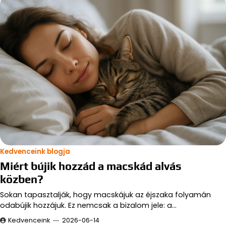
Kedvenceink blogja
Miért bújik hozzád a macskád alvás
közben?
Sokan tapasztalják, hogy macskájuk az éjszaka folyamán
odabújik hozzájuk. Ez nemcsak a bizalom jele: a…
Kedvenceink
2026-06-14