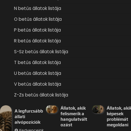
N betűs állatok listája
O betűs állatok listája
P betűs állatok listája
R betűs állatok listája
S-Sz betűs állatok listája
T betűs állatok listája
U betűs állatok listája
V betűs állatok listája
Z-Zs betűs állatok listája
Állatok, akik
Állatok, aki
A legfurcsább
felismerik a
képesek
állati
hangulatvált
problémát
alvópozíciók
ozást
megoldani
Kedvenceink