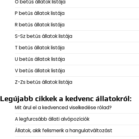
O betűs állatok listája
P betűs állatok listája
R betűs állatok listája
S-Sz betűs állatok listája
T betűs állatok listája
U betűs állatok listája
V betűs állatok listája
Z-Zs betűs állatok listája
Legújabb cikkek a kedvenc állatokról:
Mit árul el a kedvenced viselkedése rólad?
A legfurcsább állati alvópozíciók
Állatok, akik felismerik a hangulatváltozást