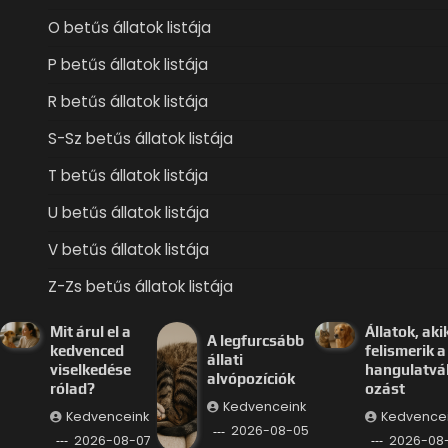
O betűs állatok listája
P betűs állatok listája
R betűs állatok listája
S-Sz betűs állatok listája
T betűs állatok listája
U betűs állatok listája
V betűs állatok listája
Z-Zs betűs állatok listája
Mit árul el a
Állatok, aki
A legfurcsább
kedvenced
felismerik a
állati
viselkedése
hangulatvá
alvópozíciók
rólad?
ozást
Kedvenceink
Kedvenceink
Kedvence
2026-08-05
2026-08-07
2026-08