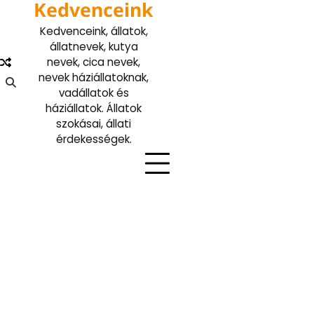
Kedvenceink
Skip
to
Kedvenceink, állatok,
content
állatnevek, kutya
nevek, cica nevek,
nevek háziállatoknak,
vadállatok és
háziállatok. Állatok
szokásai, állati
érdekességek.