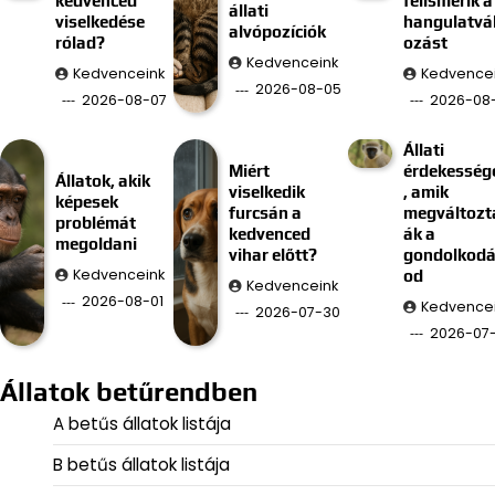
kedvenced
felismerik a
állati
viselkedése
hangulatvá
alvópozíciók
rólad?
ozást
Kedvenceink
Kedvenceink
Kedvence
2026-08-05
2026-08-07
2026-08
Állati
Miért
érdekesség
Állatok, akik
viselkedik
, amik
képesek
furcsán a
megváltozt
problémát
kedvenced
ák a
megoldani
vihar előtt?
gondolkod
Kedvenceink
od
Kedvenceink
2026-08-01
Kedvence
2026-07-30
2026-07
Állatok betűrendben
A betűs állatok listája
B betűs állatok listája