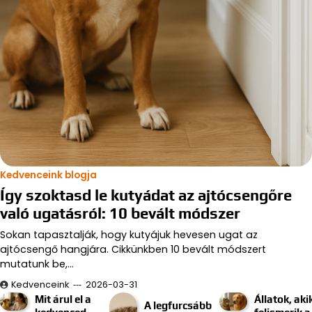
Kedvenceink blogja
Így szoktasd le kutyádat az ajtócsengőre
való ugatásról: 10 bevált módszer
Sokan tapasztalják, hogy kutyájuk hevesen ugat az
ajtócsengő hangjára. Cikkünkben 10 bevált módszert
mutatunk be,…
Kedvenceink
2026-03-31
Mit árul el a
Állatok, aki
A legfurcsább