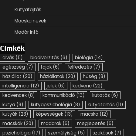
Kutyafajták
Macska nevek
Madár infó
Címkék
alvás
(5)
biodiverzitás
(6)
biológia
(14)
egészség
(7)
fajok
(6)
felfedezés
(7)
háziállat
(20)
háziállatok
(20)
hűség
(8)
intelligencia
(12)
jelek
(6)
kedvenc
(22)
kedvencek
(8)
kommunikáció
(13)
kutatás
(6)
kutya
(9)
kutyapszichológia
(8)
kutyatartás
(11)
kutyák
(23)
képességek
(13)
macska
(12)
macskák
(20)
madarak
(6)
meglepetés
(6)
pszichológia
(17)
személyiség
(5)
szokások
(7)