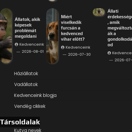
Állati
Miért
érdekesség
Állatok, akik
viselkedik
, amik
képesek
furcsán a
megváltozt
problémát
kedvenced
ák a
megoldani
vihar előtt?
gondolkod
Kedvenceink
od
Kedvenceink
2026-08-01
Kedvence
2026-07-30
2026-07
Háziállatok
Vadállatok
Kedvenceink blogja
Vendég cikkek
Társoldalak
Kutya nevek