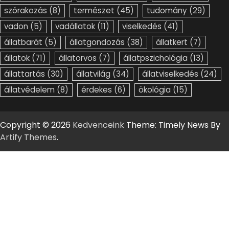
szórakozás
(8)
természet
(45)
tudomány
(29)
vadon
(5)
vadállatok
(11)
viselkedés
(41)
állatbarát
(5)
állatgondozás
(38)
állatkert
(7)
állatok
(71)
állatorvos
(7)
állatpszichológia
(13)
állattartás
(30)
állatvilág
(34)
állatviselkedés
(24)
állatvédelem
(8)
érdekes
(6)
ökológia
(15)
Copyright © 2026
Kedvenceink
Theme: Timely News By
Artify Themes
.