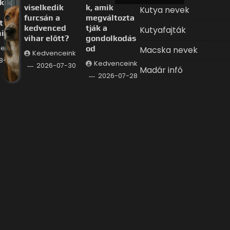
kik
viselkedik
k, amik
Kutya nevek
furcsán a
megváltozta
t
kedvenced
tják a
Kutyafajták
i
vihar előtt?
gondolkodás
eink
od
Macska nevek
Kedvenceink
8-01
Kedvenceink
2026-07-30
Madár infó
2026-07-28