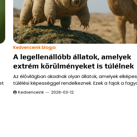
Kedvenceink blogja
A legellenállóbb állatok, amelyek
extrém körülményeket is túlélnek
Az élővilágban akadnak olyan állatok, amelyek elképe
et
túlélési képességgel rendelkeznek. Ezek a fajok a fagy
Kedvenceink
2026-03-12