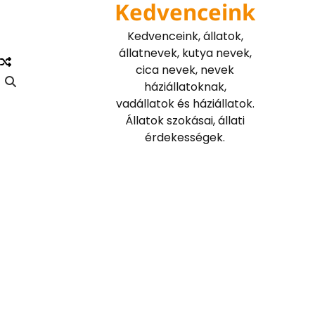
Kedvenceink
Skip
to
Kedvenceink, állatok,
content
állatnevek, kutya nevek,
cica nevek, nevek
háziállatoknak,
vadállatok és háziállatok.
Állatok szokásai, állati
érdekességek.