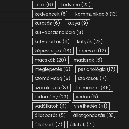
jelek
(6)
kedvenc
(22)
kedvencek
(8)
kommunikáció
(13)
kutatás
(6)
kutya
(9)
kutyapszichológia
(8)
kutyatartás
(11)
kutyák
(23)
képességek
(13)
macska
(12)
macskák
(20)
madarak
(6)
meglepetés
(6)
pszichológia
(17)
személyiség
(5)
szokások
(7)
szórakozás
(8)
természet
(45)
tudomány
(29)
vadon
(5)
vadállatok
(11)
viselkedés
(41)
állatbarát
(5)
állatgondozás
(38)
állatkert
(7)
állatok
(71)