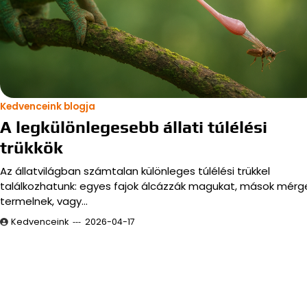
Kedvenceink blogja
A legkülönlegesebb állati túlélési
trükkök
Az állatvilágban számtalan különleges túlélési trükkel
találkozhatunk: egyes fajok álcázzák magukat, mások mérg
termelnek, vagy…
Kedvenceink
2026-04-17