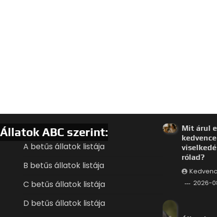
Mit árul e
Állatok ABC szerint:
kedvence
A betűs állatok listája
viselkedé
rólad?
B betűs állatok listája
Kedvenc
C betűs állatok listája
2026-0
D betűs állatok listája