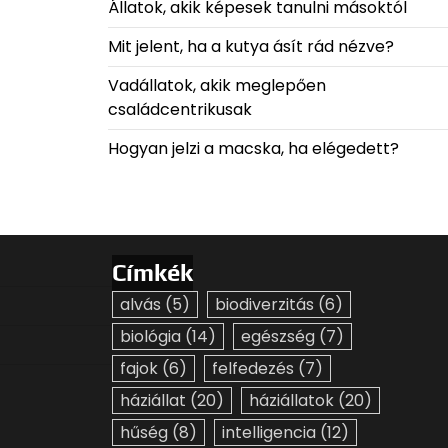
Állatok, akik képesek tanulni másoktól
Mit jelent, ha a kutya ásít rád nézve?
Vadállatok, akik meglepően
családcentrikusak
Hogyan jelzi a macska, ha elégedett?
Címkék
alvás
(5)
biodiverzitás
(6)
biológia
(14)
egészség
(7)
fajok
(6)
felfedezés
(7)
háziállat
(20)
háziállatok
(20)
hűség
(8)
intelligencia
(12)