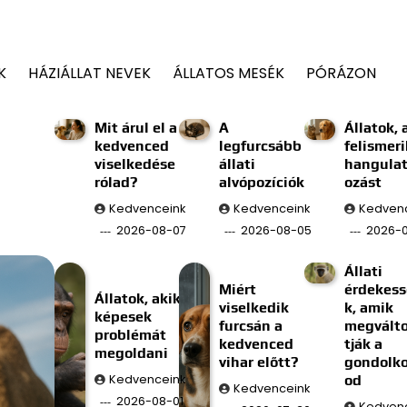
K
HÁZIÁLLAT NEVEK
ÁLLATOS MESÉK
PÓRÁZON
Mit árul el a
A
Állatok, 
kedvenced
legfurcsább
felismeri
viselkedése
állati
hangulat
rólad?
alvópozíciók
ozást
Kedvenceink
Kedvenceink
Kedven
2026-08-07
2026-08-05
2026-
Állati
Miért
érdekes
Állatok, akik
viselkedik
k, amik
képesek
furcsán a
megválto
problémát
kedvenced
tják a
megoldani
vihar előtt?
gondolk
Kedvenceink
od
Kedvenceink
2026-08-01
Kedven