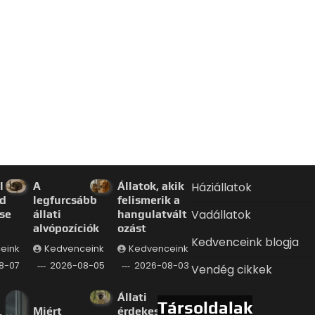
l a
A
Állatok, akik
Háziállatok
d
legfurcsább
felismerik a
Vadállatok
se
állati
hangulatvált
alvópozíciók
ozást
Kedvenceink blogja
eink
Kedvenceink
Kedvenceink
8-07
2026-08-05
2026-08-03
Vendég cikkek
Állati
Társoldalak
Miért
érdekessége