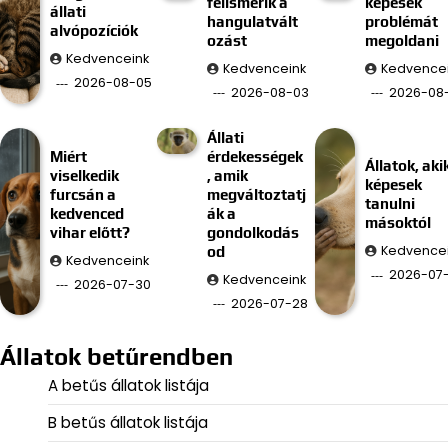
felismerik a
képesek
állati
hangulatvált
problémát
alvópozíciók
ozást
megoldani
Kedvenceink
Kedvenceink
Kedvence
2026-08-05
2026-08-03
2026-08-
Állati
Miért
érdekességek
Állatok, aki
viselkedik
, amik
képesek
furcsán a
megváltoztatj
tanulni
kedvenced
ák a
másoktól
vihar előtt?
gondolkodás
Kedvence
od
Kedvenceink
2026-07
Kedvenceink
2026-07-30
2026-07-28
Állatok betűrendben
A betűs állatok listája
B betűs állatok listája