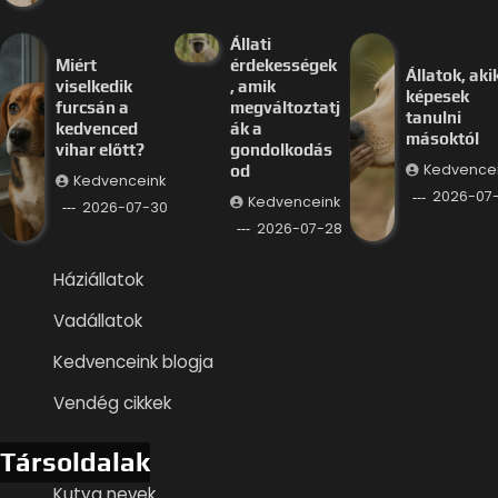
Állati
Miért
érdekességek
Állatok, aki
viselkedik
, amik
képesek
furcsán a
megváltoztatj
tanulni
kedvenced
ák a
másoktól
vihar előtt?
gondolkodás
Kedvence
od
Kedvenceink
2026-07
Kedvenceink
2026-07-30
2026-07-28
Háziállatok
Vadállatok
Kedvenceink blogja
Vendég cikkek
Társoldalak
Kutya nevek