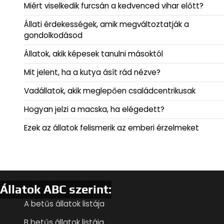
Miért viselkedik furcsán a kedvenced vihar előtt?
Állati érdekességek, amik megváltoztatják a
gondolkodásod
Állatok, akik képesek tanulni másoktól
Mit jelent, ha a kutya ásít rád nézve?
Vadállatok, akik meglepően családcentrikusak
Hogyan jelzi a macska, ha elégedett?
Ezek az állatok felismerik az emberi érzelmeket
Állatok ABC szerint:
A betűs állatok listája
B betűs állatok listája