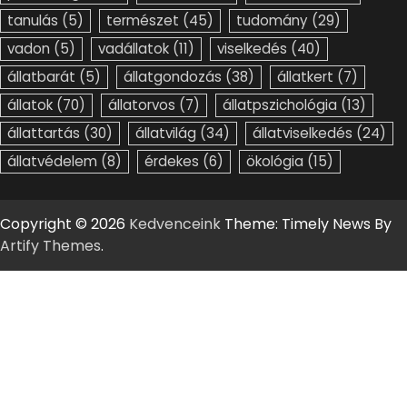
tanulás
(5)
természet
(45)
tudomány
(29)
vadon
(5)
vadállatok
(11)
viselkedés
(40)
állatbarát
(5)
állatgondozás
(38)
állatkert
(7)
állatok
(70)
állatorvos
(7)
állatpszichológia
(13)
állattartás
(30)
állatvilág
(34)
állatviselkedés
(24)
állatvédelem
(8)
érdekes
(6)
ökológia
(15)
Copyright © 2026
Kedvenceink
Theme: Timely News By
Artify Themes
.