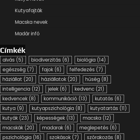
Kutyafajták
Macska nevek
Madár infó
Címkék
alvás
(5)
biodiverzitás
(6)
biológia
(14)
egészség
(7)
fajok
(6)
felfedezés
(7)
háziállat
(20)
háziállatok
(20)
hűség
(8)
intelligencia
(12)
jelek
(6)
kedvenc
(21)
kedvencek
(8)
kommunikáció
(13)
kutatás
(6)
kutya
(9)
kutyapszichológia
(8)
kutyatartás
(11)
kutyák
(23)
képességek
(13)
macska
(12)
macskák
(20)
madarak
(6)
meglepetés
(6)
pszichológia
(16)
szokások
(7)
szórakozás
(8)