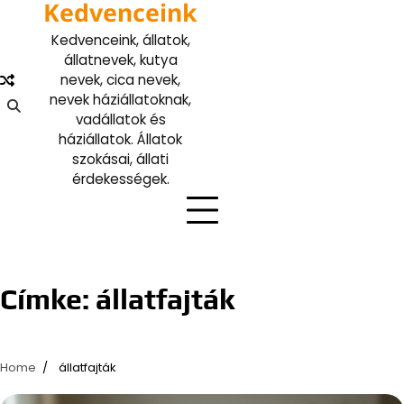
Kedvenceink
Skip
to
Kedvenceink, állatok,
content
állatnevek, kutya
nevek, cica nevek,
nevek háziállatoknak,
vadállatok és
háziállatok. Állatok
szokásai, állati
érdekességek.
Címke:
állatfajták
Home
állatfajták