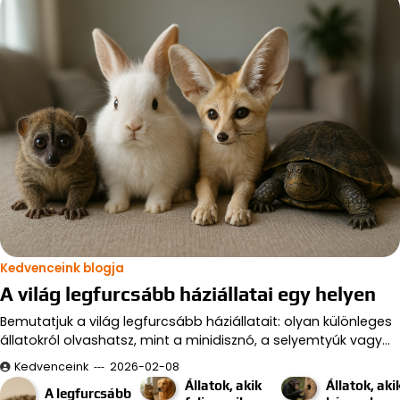
Kedvenceink blogja
A világ legfurcsább háziállatai egy helyen
Bemutatjuk a világ legfurcsább háziállatait: olyan különleges
állatokról olvashatsz, mint a minidisznó, a selyemtyúk vagy…
Kedvenceink
2026-02-08
Állatok, akik
Állatok, aki
A legfurcsább