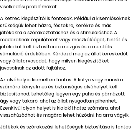
viselkedési problémákat.
A ketrec kiegészítői is fontosak. Például a kisemlősöknek
szükségük lehet házra, fészekre, kerékre és más
játékokra a szórakoztatáshoz és a stimuláláshoz. A
madaraknak repülőteret vagy mászkálóágat, hintát és
játékokat kell biztosítani a mozgás és a mentális
stimuláció érdekében. Kérdezd meg az állatkereskedőt
vagy állatorvosodat, hogy milyen kiegészítőket
javasolnak az adott fajtához.
Az alvóhely is kiemelten fontos. A kutya vagy macska
számára kényelmes és biztonságos alvóhelyet kell
biztosítanod. Lehetőleg legyen egy puha és párnázott
ágy vagy takaró, ahol az állat nyugodtan pihenhet.
Ezenkívül olyan helyet is kialakíthatsz számára, ahol
visszahúzódhat és magára lehet húzódni, ha arra vágyik.
Játékok és szórakozási lehetőségek biztosítása is fontos