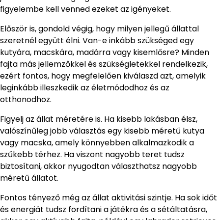
figyelembe kell venned ezeket az igényeket.
Először is, gondold végig, hogy milyen jellegű állattal
szeretnél együtt élni. Van-e inkább szükséged egy
kutyára, macskára, madárra vagy kisemlősre? Minden
fajta más jellemzőkkel és szükségletekkel rendelkezik,
ezért fontos, hogy megfelelően kiválaszd azt, amelyik
leginkább illeszkedik az életmódodhoz és az
otthonodhoz.
Figyelj az állat méretére is. Ha kisebb lakásban élsz,
valószínűleg jobb választás egy kisebb méretű kutya
vagy macska, amely könnyebben alkalmazkodik a
szűkebb térhez. Ha viszont nagyobb teret tudsz
biztosítani, akkor nyugodtan választhatsz nagyobb
méretű állatot.
Fontos tényező még az állat aktivitási szintje. Ha sok időt
és energiát tudsz fordítani a játékra és a sétáltatásra,