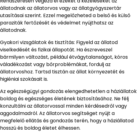
Rendszeresen végezd el ezeket a kezeléseket az
állatodnak az állatorvos vagy az állatgyógyszertár
utasításai szerint. Ezzel megelőzheted a belső és külső
paraziták fertőzését és védelmet nyújthatsz az
állatodnak.
Gyakori vizsgálatok és tisztítás: Figyeld az állatod
viselkedését és fizikai állapotát. Ha észreveszel
bármilyen változást, például étvágytalanságot, kóros
váladékozást vagy bőrproblémákat, fordulj az
állatorvoshoz. Tartsd tisztán az állat környezetét és
higiéniai szokásait is.
Az egészségügyi gondozás elengedhetetlen a háziállatok
boldog és egészséges életének biztosításához. Ne félj
konzultálni az állatorvossal minden kérdésedről vagy
aggodalmadról. Az állatorvos segítséget nyújt a
megfelelő ellátás és gondozás terén, hogy a háziállatod
hosszú és boldog életet élhessen.