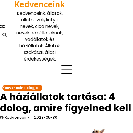
Kedvenceink
Skip
to
Kedvenceink, állatok,
content
állatnevek, kutya
nevek, cica nevek,
nevek háziállatoknak,
vadállatok és
háziállatok. Állatok
szokásai, állati
érdekességek.
Kedvenceink blogja
A háziállatok tartása: 4
dolog, amire figyelned kell
Kedvenceink
2023-05-30