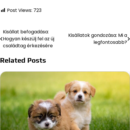
Post Views:
723
Kisállat befogadása:
Bejegyzés
Kisállatok gondozása: Mi a
Hogyan készülj fel az új
legfontosabb?
navigáció
családtag érkezésére
Related Posts