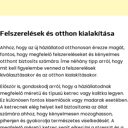
Felszerelések és otthon kialakítása
Ahhoz, hogy az új háziállatod otthonosan érezze magát,
fontos, hogy megfelelő felszereléseket és kényelmes
otthont biztosíts számára. Íme néhány tipp arról, hogy
mit kell figyelembe venned a felszerelések
kiválasztásakor és az otthon kialakításakor.
Először is, gondoskodj arról, hogy a háziállatodnak
megfelelő méretű és típusú ketrec vagy kalitka legyen.
Ez különösen fontos kisemlősök vagy madarak esetében.
A ketrecnek elég helyet kell biztosítania az állat
számára ahhoz, hogy kényelmesen mozoghasson,
pihenjen és gyakorolja természetes viselkedését. A
megfelelő méretű ketrec segít elkerülni a stresszt és a