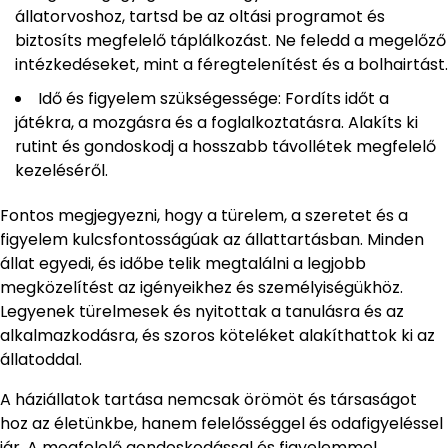
állatorvoshoz, tartsd be az oltási programot és
biztosíts megfelelő táplálkozást. Ne feledd a megelőző
intézkedéseket, mint a féregtelenítést és a bolhairtást.
Idő és figyelem szükségessége: Fordíts időt a
játékra, a mozgásra és a foglalkoztatásra. Alakíts ki
rutint és gondoskodj a hosszabb távollétek megfelelő
kezeléséről.
Fontos megjegyezni, hogy a türelem, a szeretet és a
figyelem kulcsfontosságúak az állattartásban. Minden
állat egyedi, és időbe telik megtalálni a legjobb
megközelítést az igényeikhez és személyiségükhöz.
Legyenek türelmesek és nyitottak a tanulásra és az
alkalmazkodásra, és szoros köteléket alakíthattok ki az
állatoddal.
A háziállatok tartása nemcsak örömöt és társaságot
hoz az életünkbe, hanem felelősséggel és odafigyeléssel
jár. A megfelelő gondoskodással és figyelemmel