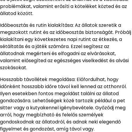
problémákat, valamint erősíti a köteléket közted és az
állatod között.
Időbeosztás és rutin kialakítása: Az állatok szeretik a
megszokott rutint és az időbeosztás biztonságát. Próbálj
kialakítani egy következetes napi rutint az étkezés, a
sétáltatás és a játék számára. Ezzel segítesz az
állatodnak megérteni és elfogadni az elvárásokat,
valamint elősegíted az egészséges viselkedést és alvási
szokásokat.
Hosszabb távollétek megoldása: Előfordulhat, hogy
időnként hosszabb időre távol kell lenned az otthonról.
Ilyen esetekben fontos megoldást találni az állatod
gondozására. Lehetőségek közé tartozik például a pet
sitter vagy a kutyakennel igénybevétele. Győződj meg
arról, hogy megbízható és felelős személyek
gondoskodnak az állatodról, és adnak neki elegendő
figyelmet és gondozást, amíg távol vagy.