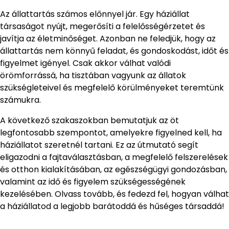
Az állattartás számos előnnyel jár. Egy háziállat
társaságot nyújt, megerősíti a felelősségérzetet és
javítja az életminőséget. Azonban ne feledjük, hogy az
állattartás nem könnyű feladat, és gondoskodást, időt és
figyelmet igényel. Csak akkor válhat valódi
örömforrássá, ha tisztában vagyunk az állatok
szükségleteivel és megfelelő körülményeket teremtünk
számukra.
A következő szakaszokban bemutatjuk az öt
legfontosabb szempontot, amelyekre figyelned kell, ha
háziállatot szeretnél tartani. Ez az útmutató segít
eligazodni a fajtaválasztásban, a megfelelő felszerelések
és otthon kialakításában, az egészségügyi gondozásban,
valamint az idő és figyelem szükségességének
kezelésében. Olvass tovább, és fedezd fel, hogyan válhat
a háziállatod a legjobb barátoddá és hűséges társaddá!