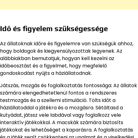
Idő és figyelem szükségessége
Az állatoknak időre és figyelemre van szükségük ahhoz,
hogy boldogok és kiegyensúlyozottak legyenek. Az
alábbiakban bemutatjuk, hogyan kell kezelni az
időbeosztást és a figyelmet, hogy megfelelő
gondoskodást nyújts a háziállatodnak.
Játszás, mozgás és foglalkoztatás fontossága: Az állatok
számára elengedhetetlenül fontos a rendszeres
testmozgás és a szellemi stimuláció. Tölts időt a
háziállatoddal a játékra és a mozgásra. Sétáltasd a
kutyádat, játssz vele labdával vagy foglalkozz vele
interaktív játékokkal. A macskák számára biztosíts
játékokat és lehetőséget a kaparásra. A foglalkoztatás
és a játék segít csökkenteni az unalmat és a viselkedési