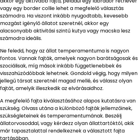
akkor egy aktívabb fajta, például egy labrador retriever
vagy egy border collie lehet a megfelelő választás
számodra. Ha viszont inkább nyugodtabb, kevesebb
mozgást igénylő állatot szeretnél, akkor egy
alacsonyabb aktivitási szintű kutya vagy macska lesz
számodra ideális.
Ne feledd, hogy az állat temperamentuma is nagyon
fontos. Vannak fajták, amelyek nagyon barátságosak és
szociálisak, míg mások inkább függetlenebbek és
visszahúzódóbbak lehetnek. Gondold végig, hogy milyen
jellegű társat szeretnél magad mellé, és válassz olyan
fajtát, amelyik illeszkedik az elvárásaidhoz.
A megfelelő fajta kiválasztásához alapos kutatásra van
szükség. Olvass utána a különböző fajták jellemzőinek,
szükségleteinek és temperamentumának. Beszélj
állatorvosoddal, vagy kérdezz olyan állattartóktól, akik
már tapasztalattal rendelkeznek a választott fajta
tartásában.