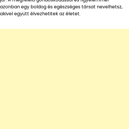
azonban egy boldog és egészséges társat nevelhetsz,
akivel együtt élvezhetitek az életet.