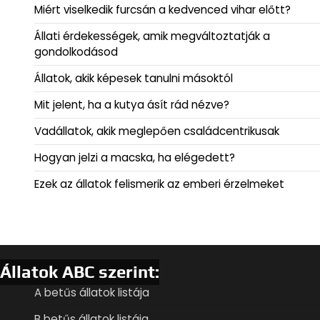
Miért viselkedik furcsán a kedvenced vihar előtt?
Állati érdekességek, amik megváltoztatják a
gondolkodásod
Állatok, akik képesek tanulni másoktól
Mit jelent, ha a kutya ásít rád nézve?
Vadállatok, akik meglepően családcentrikusak
Hogyan jelzi a macska, ha elégedett?
Ezek az állatok felismerik az emberi érzelmeket
Állatok ABC szerint:
A betűs állatok listája
B betűs állatok listája