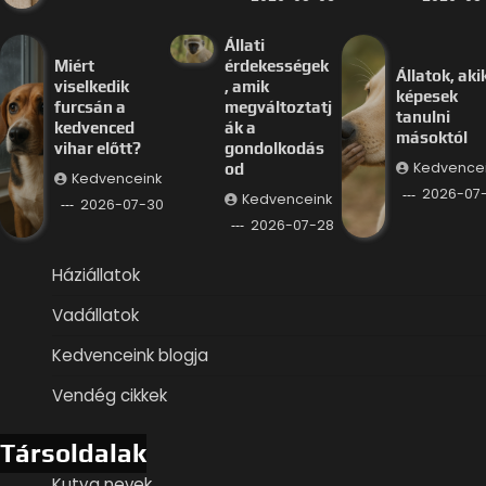
Állati
Miért
érdekességek
Állatok, aki
viselkedik
, amik
képesek
furcsán a
megváltoztatj
tanulni
kedvenced
ák a
másoktól
vihar előtt?
gondolkodás
Kedvence
od
Kedvenceink
2026-07
Kedvenceink
2026-07-30
2026-07-28
Háziállatok
Vadállatok
Kedvenceink blogja
Vendég cikkek
Társoldalak
Kutya nevek