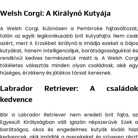
Welsh Corgi: A Királynő Kutyája
A Welsh Corgi, különösen a Pembroke fajtaváltozat,
talán az egyik legikonikusabb brit kutyafajta. Nem csak
azért, mert II. Erzsébet királynő is imádja ezeket a bájos
kutyákat, hanem intelligenciájuk, barátságosságukkal és
rendkívül kedves természetük miatt is. A Welsh Corgi
tökéletes választás minden olyan családnak, akik egy
hűséges, érzékeny és játékos társat keresnek.
Labrador Retriever: A családok
kedvence
Bár a Labrador Retriever nem eredeti brit fajta, az
Egyesült Királyságban vált igazán népszerűvé. Ezek a
barátságos, okos és engedelmes kutyák kiváló házi
kedvencek, akik imádják a gyerekeket és szívesen részt