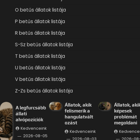
O betűs állatok listája
P betűs állatok listája
R betűs állatok listája
S-Sz betűs állatok listája
T betűs állatok listája
U betűs állatok listája
V betűs állatok listája
Z-Zs betűs állatok listája
Állatok, akik
Állatok, aki
A legfurcsább
felismerik a
képesek
állati
hangulatvált
problémát
alvópozíciók
ozást
megoldani
Kedvenceink
Kedvenceink
Kedvence
2026-08-05
2026-08-03
2026-08-