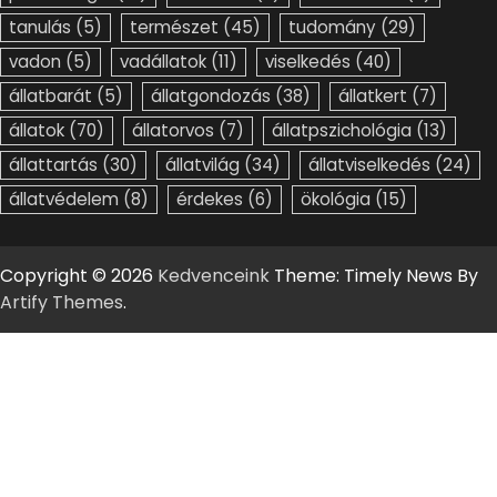
tanulás
(5)
természet
(45)
tudomány
(29)
vadon
(5)
vadállatok
(11)
viselkedés
(40)
állatbarát
(5)
állatgondozás
(38)
állatkert
(7)
állatok
(70)
állatorvos
(7)
állatpszichológia
(13)
állattartás
(30)
állatvilág
(34)
állatviselkedés
(24)
állatvédelem
(8)
érdekes
(6)
ökológia
(15)
Copyright © 2026
Kedvenceink
Theme: Timely News By
Artify Themes
.