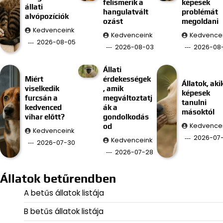
felismerik a
képesek
állati
hangulatvált
problémát
alvópozíciók
ozást
megoldani
Kedvenceink
Kedvenceink
Kedvence
2026-08-05
2026-08-03
2026-08-
Állati
Miért
érdekességek
Állatok, aki
viselkedik
, amik
képesek
furcsán a
megváltoztatj
tanulni
kedvenced
ák a
másoktól
vihar előtt?
gondolkodás
Kedvence
od
Kedvenceink
2026-07
Kedvenceink
2026-07-30
2026-07-28
Állatok betűrendben
A betűs állatok listája
B betűs állatok listája