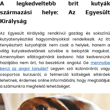
A legkedveltebb brit kutyák
származási helye: Az Egyesült
Királyság
Az Egyesült Királyság rendkívül gazdag és sokszínű
kutyatenyésztési hagyományokkal rendelkezik. Az itt
tenyésztett kutyafajták nem csak a helyiek, hanem a
világ kutyakedvelőinek szívébe is belopták magukat.
Amennyiben ellátogatnánk kedvenc házi kedvencünk
hazájába nem árt, ha beszélünk angolul. De
mennyibe
kerül az angol tanulás?
Legyen szó különóráról, vag
csoportos kurzusról, a felmerülő költségek eltérőek
lehetnek, érdemes online informálódni, hogy megtaláljuk
a számunkra megfelelő lehetőséget.