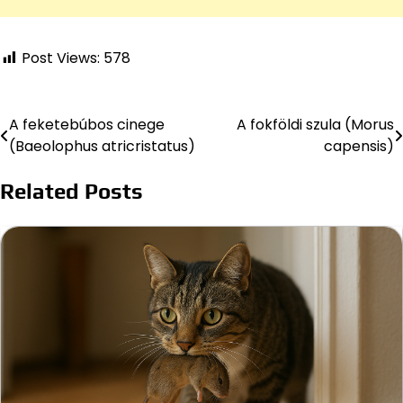
Post Views:
578
A feketebúbos cinege
A fokföldi szula (Morus
Bejegyzés
(Baeolophus atricristatus)
capensis)
navigáció
Related Posts