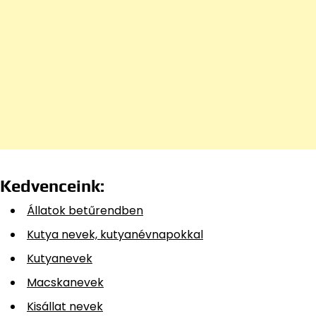
Kedvenceink:
Állatok betűrendben
Kutya nevek, kutyanévnapokkal
Kutyanevek
Macskanevek
Kisállat nevek