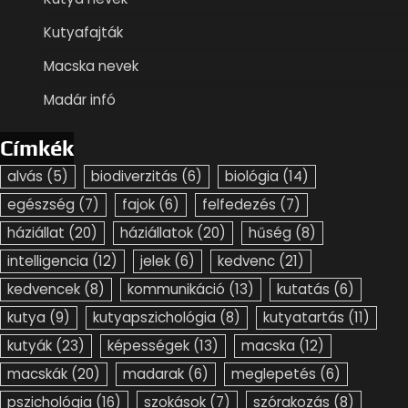
Kutyafajták
Macska nevek
Madár infó
Címkék
alvás
(5)
biodiverzitás
(6)
biológia
(14)
egészség
(7)
fajok
(6)
felfedezés
(7)
háziállat
(20)
háziállatok
(20)
hűség
(8)
intelligencia
(12)
jelek
(6)
kedvenc
(21)
kedvencek
(8)
kommunikáció
(13)
kutatás
(6)
kutya
(9)
kutyapszichológia
(8)
kutyatartás
(11)
kutyák
(23)
képességek
(13)
macska
(12)
macskák
(20)
madarak
(6)
meglepetés
(6)
pszichológia
(16)
szokások
(7)
szórakozás
(8)