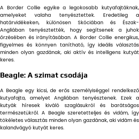
A Border Collie egyike a legokosabb kutyafajtáknak,
amelyeket valaha tenyésztettek. Eredetileg a
határvidékeken, különösen Skóciában és Észak-
Angliában tenyésztették, hogy segítsenek a juhok
őrzésében és irányításában. A Border Collie energikus,
figyelmes és könnyen tanítható, így ideális választás
minden olyan gazdának, aki aktív és intelligens kutyát
keres.
Beagle: A szimat csodája
A Beagle egy kicsi, de erős személyiséggel rendelkező
kutyafajta, amelyet Angliában tenyésztenek. Ezek a
kutyák híresek kiváló szaglásukról és barátságos
természetükről. A Beagle szeretetteljes és vidám, így
tökéletes választás minden olyan gazdának, aki vidám és
kalandvágyó kutyát keres.