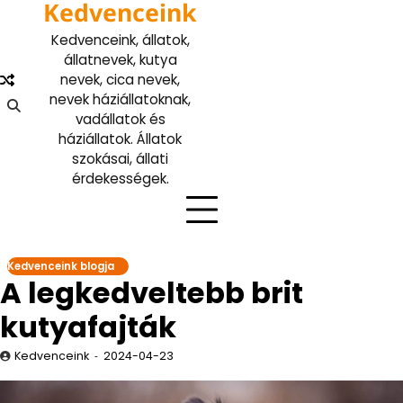
Kedvenceink
Skip
to
Kedvenceink, állatok,
content
állatnevek, kutya
nevek, cica nevek,
nevek háziállatoknak,
vadállatok és
háziállatok. Állatok
szokásai, állati
érdekességek.
Kedvenceink blogja
A legkedveltebb brit
kutyafajták
Kedvenceink
2024-04-23