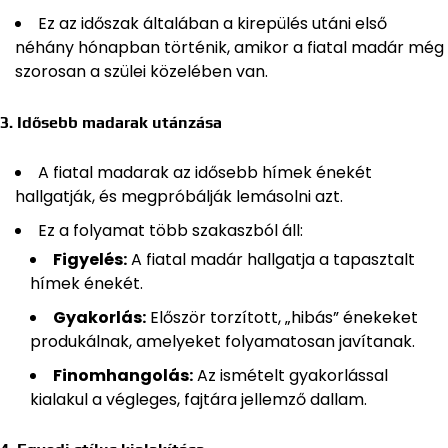
Ez az időszak általában a kirepülés utáni első
néhány hónapban történik, amikor a fiatal madár még
szorosan a szülei közelében van.
3. Idősebb madarak utánzása
A fiatal madarak az idősebb hímek énekét
hallgatják, és megpróbálják lemásolni azt.
Ez a folyamat több szakaszból áll:
Figyelés:
A fiatal madár hallgatja a tapasztalt
hímek énekét.
Gyakorlás:
Először torzított, „hibás” énekeket
produkálnak, amelyeket folyamatosan javítanak.
Finomhangolás:
Az ismételt gyakorlással
kialakul a végleges, fajtára jellemző dallam.