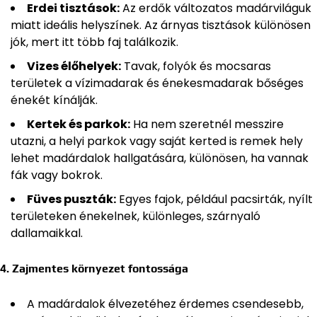
Erdei tisztások:
Az erdők változatos madárviláguk
miatt ideális helyszínek. Az árnyas tisztások különösen
jók, mert itt több faj találkozik.
Vizes élőhelyek:
Tavak, folyók és mocsaras
területek a vízimadarak és énekesmadarak bőséges
énekét kínálják.
Kertek és parkok:
Ha nem szeretnél messzire
utazni, a helyi parkok vagy saját kerted is remek hely
lehet madárdalok hallgatására, különösen, ha vannak
fák vagy bokrok.
Füves puszták:
Egyes fajok, például pacsirták, nyílt
területeken énekelnek, különleges, szárnyaló
dallamaikkal.
4. Zajmentes környezet fontossága
A madárdalok élvezetéhez érdemes csendesebb,