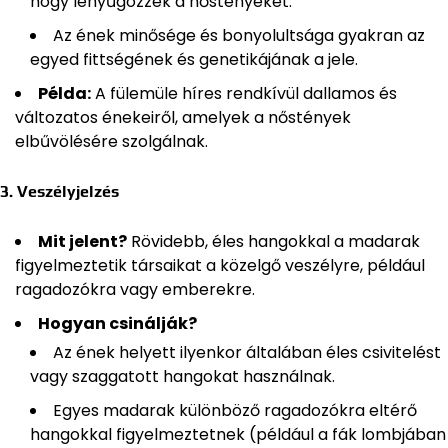
hogy lenyűgözzék a nőstényeket.
Az ének minősége és bonyolultsága gyakran az
egyed fittségének és genetikájának a jele.
Példa:
A fülemüle híres rendkívül dallamos és
változatos énekeiről, amelyek a nőstények
elbűvölésére szolgálnak.
3. Veszélyjelzés
Mit jelent?
Rövidebb, éles hangokkal a madarak
figyelmeztetik társaikat a közelgő veszélyre, például
ragadozókra vagy emberekre.
Hogyan csinálják?
Az ének helyett ilyenkor általában éles csivitelést
vagy szaggatott hangokat használnak.
Egyes madarak különböző ragadozókra eltérő
hangokkal figyelmeztetnek (például a fák lombjában