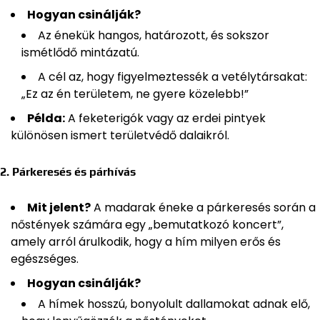
Hogyan csinálják?
Az énekük hangos, határozott, és sokszor
ismétlődő mintázatú.
A cél az, hogy figyelmeztessék a vetélytársakat:
„Ez az én területem, ne gyere közelebb!”
Példa:
A feketerigók vagy az erdei pintyek
különösen ismert területvédő dalaikról.
2. Párkeresés és párhívás
Mit jelent?
A madarak éneke a párkeresés során a
nőstények számára egy „bemutatkozó koncert”,
amely arról árulkodik, hogy a hím milyen erős és
egészséges.
Hogyan csinálják?
A hímek hosszú, bonyolult dallamokat adnak elő,