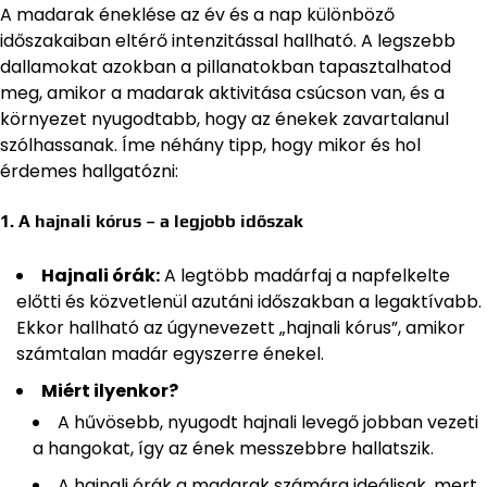
A madarak éneklése az év és a nap különböző
időszakaiban eltérő intenzitással hallható. A legszebb
dallamokat azokban a pillanatokban tapasztalhatod
meg, amikor a madarak aktivitása csúcson van, és a
környezet nyugodtabb, hogy az énekek zavartalanul
szólhassanak. Íme néhány tipp, hogy mikor és hol
érdemes hallgatózni:
1. A hajnali kórus – a legjobb időszak
Hajnali órák:
A legtöbb madárfaj a napfelkelte
előtti és közvetlenül azutáni időszakban a legaktívabb.
Ekkor hallható az úgynevezett „hajnali kórus”, amikor
számtalan madár egyszerre énekel.
Miért ilyenkor?
A hűvösebb, nyugodt hajnali levegő jobban vezeti
a hangokat, így az ének messzebbre hallatszik.
A hajnali órák a madarak számára ideálisak, mert