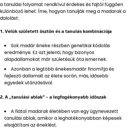
a tanulási folyamat rendkívül érdekes és fajtól függően
különböző lehet. Íme, hogyan tanulják meg a madarak a
dalolást:
1. Velük született ösztön és a tanulás kombinációja
Sok madár éneke részben genetikai kódolás
eredménye. Ez azt jelenti, hogy bizonyos
alapdallamokat már születésük óta ismernek.
Azonban a legtöbb énekesmadár finomítja és
fejleszti dallamait az élete során, más, idősebb
egyedek utánzásával.
2. A „tanulási ablak” – a legfogékonyabb időszak
A fiatal madarak életében van egy úgynevezett
tanulási ablak, amikor a leghatékonyabban képesek
elsajátítani az éneklést.