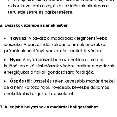
ekkor kevesebb a zaj, és ez az időszak alkalmas a
területjelzésre és párkeresésre.
2. Évszakok szerepe az éneklésben
Tavasz:
A tavasz a madárdalok legintenzívebb
időszaka. A párzási időszakban a hímek énekükkel
próbálnak nőstényt vonzani és területet védeni.
Nyár:
A nyári időszakban az éneklés csökken,
különösen a költési időszak végére, amikor a madarak
energiájukat a fiókák gondozására fordítják.
Ősz és tél:
Ősszel és télen kevesebb madár énekel,
de a nem költöző fajok rövidebb, kevésbé dallamos
énekekkel is tartják a kapcsolatot.
3. A legjobb helyszínek a madárdal hallgatásához