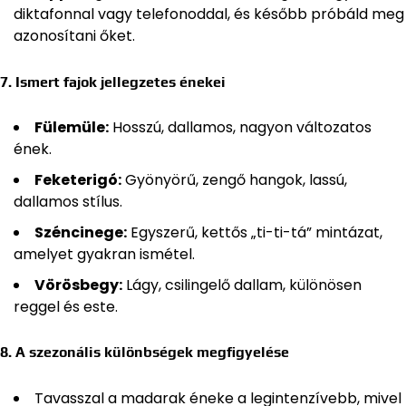
diktafonnal vagy telefonoddal, és később próbáld meg
azonosítani őket.
7. Ismert fajok jellegzetes énekei
Fülemüle:
Hosszú, dallamos, nagyon változatos
ének.
Feketerigó:
Gyönyörű, zengő hangok, lassú,
dallamos stílus.
Széncinege:
Egyszerű, kettős „ti-ti-tá” mintázat,
amelyet gyakran ismétel.
Vörösbegy:
Lágy, csilingelő dallam, különösen
reggel és este.
8. A szezonális különbségek megfigyelése
Tavasszal a madarak éneke a legintenzívebb, mivel