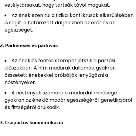
vetélytársakat, hogy tartsák távol magukat.
Az ének ezen túl a fizikai konfliktusok elkerülésében
is segít: a határozott dal jelezheti az erőt és az
egészséget.
2. Párkeresés és párhívás
Az éneklés fontos szerepet játszik a párzási
időszakban. A hím madarak dallamos, gyakran
összetett énekekkel próbálják lenyűgözni a
nőstényeket.
A nőstények számára a madárdal minősége
gyakran az éneklő madár egészségéről, genetikájáról
és fittségéről árulkodik.
3. Csoportos kommunikáció