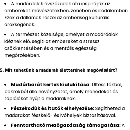
A madárdalok évszázadok óta inspirálják az
embereket művészetekben, zenében és irodalomban.
Ezek a dallamok részei az emberiség kulturális
örökségének.
A természet közelsége, amelyet a madárdalok
idéznek elő, segíti az embereket a stressz
csökkentésében és a mentális egészség
megőrzésében.
5. Mit tehetünk a madarak életterének megóvásáért?
Madárbarát kertek kialakítása:
Ültess fákból,
bokrokból álló növényzetet, amely menedéket és
táplálékot nyújt a madaraknak.
Fészekodúk és itatók elhelyezése:
Segítheted a
madarakat fészkelő- és ivóhelyek biztosításával.
Fenntartható mezőgazdaság támogatása:
A