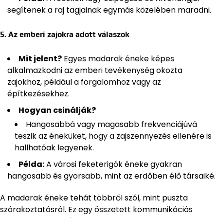
segítenek a raj tagjainak egymás közelében maradni.
5. Az emberi zajokra adott válaszok
Mit jelent?
Egyes madarak éneke képes
alkalmazkodni az emberi tevékenység okozta
zajokhoz, például a forgalomhoz vagy az
építkezésekhez.
Hogyan csinálják?
Hangosabbá vagy magasabb frekvenciájúvá
teszik az éneküket, hogy a zajszennyezés ellenére is
hallhatóak legyenek.
Példa:
A városi feketerigók éneke gyakran
hangosabb és gyorsabb, mint az erdőben élő társaiké.
A madarak éneke tehát többről szól, mint puszta
szórakoztatásról. Ez egy összetett kommunikációs