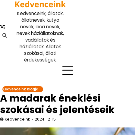
Kedvenceink
Skip
to
Kedvenceink, állatok,
content
állatnevek, kutya
nevek, cica nevek,
nevek háziállatoknak,
vadállatok és
háziállatok. Állatok
szokásai, állati
érdekességek.
Kedvenceink blogja
A madarak éneklési
szokásai és jelentéseik
Kedvenceink
2024-12-15