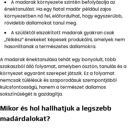
A madarak környezete szintén befolyásolja az
énektanulást. Ha egy fiatal madár például zajos
környezetben nő fel, előfordulhat, hogy egyszerűbb,
rövidebb dallamokat tanul meg.
A szülőktől elszakított madarak gyakran csak
„félkész” énekeket képesek produkálni, amelyek nem
hasonlítanak a természetes dallamokra.
A madarak énektanulása tehát egy bonyolult, több
szakaszból álló folyamat, amelyben ösztön, tanulás és a
környezet egyaránt szerepet játszik. Ez a folyamat
nemcsak túlélésük és szaporodásuk szempontjából
kulcsfontosságú, hanem a természet dallamos
sokszínűségét is gazdagítja.
Mikor és hol hallhatjuk a legszebb
madárdalokat?