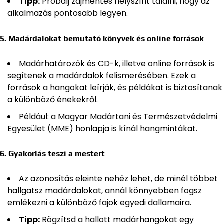
Tipp:
Próbálj zajmentes helyszínt találni, hogy az
alkalmazás pontosabb legyen.
5. Madárdalokat bemutató könyvek és online források
Madárhatározók és CD-k, illetve online források is
segítenek a madárdalok felismerésében. Ezek a
források a hangokat leírják, és példákat is biztosítanak
a különböző énekekről.
Például: a Magyar Madártani és Természetvédelmi
Egyesület (MME) honlapja is kínál hangmintákat.
6. Gyakorlás teszi a mestert
Az azonosítás eleinte nehéz lehet, de minél többet
hallgatsz madárdalokat, annál könnyebben fogsz
emlékezni a különböző fajok egyedi dallamaira.
Tipp:
Rögzítsd a hallott madárhangokat egy