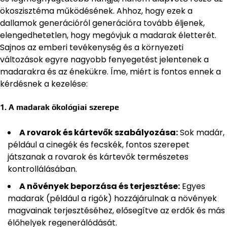
ökoszisztéma működésének. Ahhoz, hogy ezek a
dallamok generációról generációra tovább éljenek,
elengedhetetlen, hogy megóvjuk a madarak életterét.
Sajnos az emberi tevékenység és a környezeti
változások egyre nagyobb fenyegetést jelentenek a
madarakra és az énekükre. Íme, miért is fontos ennek a
kérdésnek a kezelése:
1. A madarak ökológiai szerepe
A rovarok és kártevők szabályozása:
Sok madár,
például a cinegék és fecskék, fontos szerepet
játszanak a rovarok és kártevők természetes
kontrollálásában.
A növények beporzása és terjesztése:
Egyes
madarak (például a rigók) hozzájárulnak a növények
magvainak terjesztéséhez, elősegítve az erdők és más
élőhelyek regenerálódását.