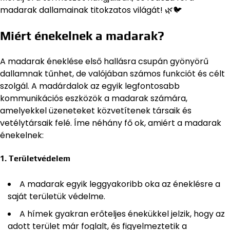
madarak dallamainak titokzatos világát! 🌿🐦
Miért énekelnek a madarak?
A madarak éneklése első hallásra csupán gyönyörű
dallamnak tűnhet, de valójában számos funkciót és célt
szolgál. A madárdalok az egyik legfontosabb
kommunikációs eszközök a madarak számára,
amelyekkel üzeneteket közvetítenek társaik és
vetélytársaik felé. Íme néhány fő ok, amiért a madarak
énekelnek:
1. Területvédelem
A madarak egyik leggyakoribb oka az éneklésre a
saját területük védelme.
A hímek gyakran erőteljes énekükkel jelzik, hogy az
adott terület már foglalt, és figyelmeztetik a