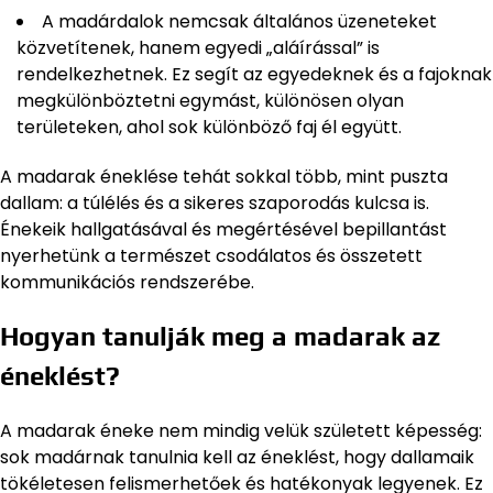
A madárdalok nemcsak általános üzeneteket
közvetítenek, hanem egyedi „aláírással” is
rendelkezhetnek. Ez segít az egyedeknek és a fajoknak
megkülönböztetni egymást, különösen olyan
területeken, ahol sok különböző faj él együtt.
A madarak éneklése tehát sokkal több, mint puszta
dallam: a túlélés és a sikeres szaporodás kulcsa is.
Énekeik hallgatásával és megértésével bepillantást
nyerhetünk a természet csodálatos és összetett
kommunikációs rendszerébe.
Hogyan tanulják meg a madarak az
éneklést?
A madarak éneke nem mindig velük született képesség:
sok madárnak tanulnia kell az éneklést, hogy dallamaik
tökéletesen felismerhetőek és hatékonyak legyenek. Ez