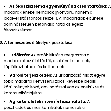
Az ökoszisztéma egyensúlyának fenntartása:
A
madarak éneke nemcsak gyönyörű, hanem a
biodiverzitás fontos része is. A madárfajok eltűnése
dominószerűen befolyásolhatja az egész
ökoszisztémát.
2. A természetes élőhelyek pusztulása
Erdőirtás:
Az erdők kiirtása megfosztja a
madarakat az élettértől, ahol énekelhetnek,
táplálkozhatnak, és költhetnek.
Városi terjeszkedés:
Az urbanizáció miatt egyre
több madárfaj kényszerül zajos, kevésbé ideális
körülmények közé, ami hatással van az énekükre és
kommunikációjukra.
Agrárterületek intenzív használata:
A
peszticidek és más kemikáliák nemcsak a