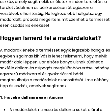
eszköz, amely segít nekik az életük minden területén: a
területvédelmen és párkeresésen át egészen a
veszélyek elhárításáig. Ha legközelebb hallgatsz egy
madárdalt, próbáld megérteni, mit üzenhet a természet
ezen csodás kis énekese!
Hogyan ismerd fel a madárdalokat?
A madarak éneke a természet egyik legszebb hangja, és
egyben izgalmas kihívás is lehet felismerni, hogy melyik
madár dalol éppen. Bár elsőre bonyolultnak tűnhet a
sokféle dallam és csipogás megkülönböztetése, néhány
egyszerű módszerrel és gyakorlással bárki
megtanulhatja a madárdalok azonosítását. Íme néhány
tipp és eszköz, amelyek segítenek:
1. Figyelj a dallamra és a ritmusra
A madárdalok ritmusa és dallama sokat elárul a