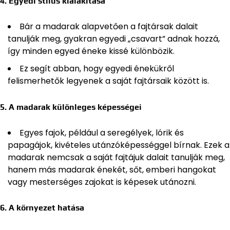
4. Egyedi stílus kialakítása
Bár a madarak alapvetően a fajtársak dalait
tanulják meg, gyakran egyedi „csavart” adnak hozzá,
így minden egyed éneke kissé különbözik.
Ez segít abban, hogy egyedi énekükről
felismerhetők legyenek a saját fajtársaik között is.
5. A madarak különleges képességei
Egyes fajok, például a seregélyek, lórik és
papagájok, kivételes utánzóképességgel bírnak. Ezek a
madarak nemcsak a saját fajtájuk dalait tanulják meg,
hanem más madarak énekét, sőt, emberi hangokat
vagy mesterséges zajokat is képesek utánozni.
6. A környezet hatása