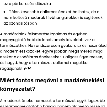
ez a párkeresés időszaka.
Télen kevesebb dallamos éneket hallhatsz, de a
nem költöző madarak hívóhangjai ekkor is segítenek
az azonosításban.
A madárdalok felismerése izgalmas és egyben
megnyugtató hobbi is lehet, amely közelebb visz a
természethez. Ha rendszeresen gyakorolsz és használod
a modern eszközöket, egyre jobban megismered majd
ezeket a csodálatos énekeseket. Hallgass figyelmesen,
és hagyd, hogy a természet dallamai magukkal
ragadjanak! 🎶🐦
Miért fontos megóvni a madáréneklési
környezetet?
A madarak éneke nemcsak a természet egyik legszebb
és legmegnyugtatóbb hangja, hanem alapvető része az