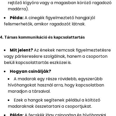
rejtőző kígyóra vagy a magasban köröző ragadozó
madárra).
Példa:
A cinegék figyelmeztető hangjai jól
felismerhetők, amikor ragadozót látnak.
4. Társas kommunikáció és kapcsolattartás
Mit jelent?
Az énekek nemcsak figyelmeztetésre
vagy párkeresésre szolgálnak, hanem a csoporton
belüli kapcsolattartás eszközei is.
Hogyan csinálják?
A madarak egy része rövidebb, egyszerűbb
hívóhangokat használ arra, hogy kapcsolatban
maradjon a társaival.
Ezek a hangok segítenek például a költöző
madaraknak összetartani a csoportjukat.
Példa:
A fecskék lágy csipogása és hívóhangjai