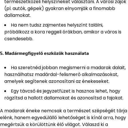
természetközeli helyszíneket választani. A városi zajok
(pl. autók, gépek) gyakran elnyomják a finomabb
dallamokat.
Ha nem tudsz zajmentes helyszínt találni,
próbálkozz a kora reggeli órákban, amikor a város is
csendesebb.
5. Madármegfigyelő eszközök használata
Ha szeretnéd jobban megismerni a madarak dalait,
használhatsz madárdal-felismerő alkalmazásokat,
amelyek segítenek azonosítani az énekeseket.
Egy távcső és jegyzetfüzet is hasznos lehet, hogy
rögzítsd a hallott dallamokat és azonosítsd a fajokat.
A madarak éneke nemcsak a természet szépségét tárja
elénk, hanem egyedülálló lehetőséget is kínál arra, hogy
megértsük a körülöttünk élő világot. Válaszd ki a