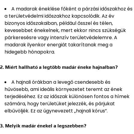
A madarak éneklése főként a párzási időszakhoz és
a területvédelmi időszakhoz kapcsolódik. Az év
bizonyos időszakaiban, például ősszel és télen,
kevesebbet énekelnek, mert ekkor nincs szükségük
párkeresésre vagy intenzív területvédelemre. A
madarak ilyenkor energiát takarítanak meg a
hidegebb hónapokra.
2. Miért hallható a legtöbb madár éneke hajnalban?
A hajnali órákban a levegő csendesebb és
hűvösebb, ami ideális környezetet teremt az ének
terjedéséhez. Ez az időszak különösen fontos a hímek
számára, hogy területüket jelezzék, és párjukat
elbűvöljék. Ez az úgynevezett „hajnali kórus”.
3. Melyik madár énekel a legszebben?