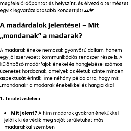
megfelelő időpontot és helyszínt, és élvezd a természet
egyik legvarázslatosabb koncertjét! 🌅🐦
A madárdalok jelentései – Mit
„mondanak” a madarak?
A madarak éneke nemcsak gyönyörű dallam, hanem
egy jól szervezett kommunikációs rendszer része is. A
különböző madárfajok énekei és hangjelzései számos
üzenetet hordoznak, amelyek az életük szinte minden
aspektusát érintik. Íme néhány példa arra, hogy mit
„mondanak” a madarak énekeikkel és hangjaikkal:
1. Területvédelem
Mit jelent?
A hím madarak gyakran énekükkel
jelölik ki és védik meg saját területüket más
madarakkal szemben.