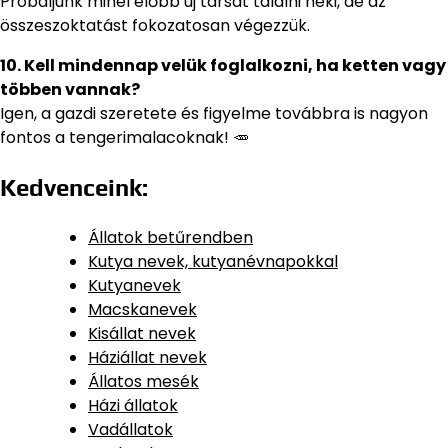
Próbáljunk minél előbb új társat találni neki, de az
összeszoktatást fokozatosan végezzük.
10. Kell mindennap velük foglalkozni, ha ketten vagy
többen vannak?
Igen, a gazdi szeretete és figyelme továbbra is nagyon
fontos a tengerimalacoknak! 🥕
Kedvenceink:
Állatok betűrendben
Kutya nevek, kutyanévnapokkal
Kutyanevek
Macskanevek
Kisállat nevek
Háziállat nevek
Állatos mesék
Házi állatok
Vadállatok