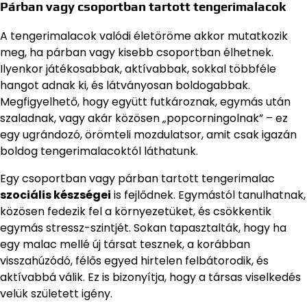
Párban vagy csoportban tartott tengerimalacok
A tengerimalacok valódi életöröme akkor mutatkozik
meg, ha párban vagy kisebb csoportban élhetnek.
Ilyenkor játékosabbak, aktívabbak, sokkal többféle
hangot adnak ki, és látványosan boldogabbak.
Megfigyelhető, hogy együtt futkároznak, egymás után
szaladnak, vagy akár közösen „popcorningolnak” – ez
egy ugrándozó, örömteli mozdulatsor, amit csak igazán
boldog tengerimalacoktól láthatunk.
Egy csoportban vagy párban tartott tengerimalac
szociális készségei
is fejlődnek. Egymástól tanulhatnak,
közösen fedezik fel a környezetüket, és csökkentik
egymás stressz-szintjét. Sokan tapasztalták, hogy ha
egy malac mellé új társat tesznek, a korábban
visszahúzódó, félős egyed hirtelen felbátorodik, és
aktívabbá válik. Ez is bizonyítja, hogy a társas viselkedés
velük született igény.