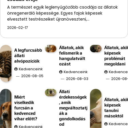
A természet egyik leglenyűgözőbb csodája az állatok
önregeneráló képessége. Egyes fajok képesek
elvesztett testrészeiket újranöveszteni,…
2026-02-17
Állatok, akik
Állatok, aki
A legfurcsább
felismerik a
képesek
állati
hangulatvált
problémát
alvópozíciók
ozást
megoldani
Kedvenceink
Kedvenceink
Kedvence
2026-08-05
2026-08-03
2026-08-
Állati
Miért
érdekességek
Állatok, aki
viselkedik
, amik
képesek
furcsán a
megváltoztatj
tanulni
kedvenced
ák a
másoktól
vihar előtt?
gondolkodás
Kedvence
od
Kedvenceink