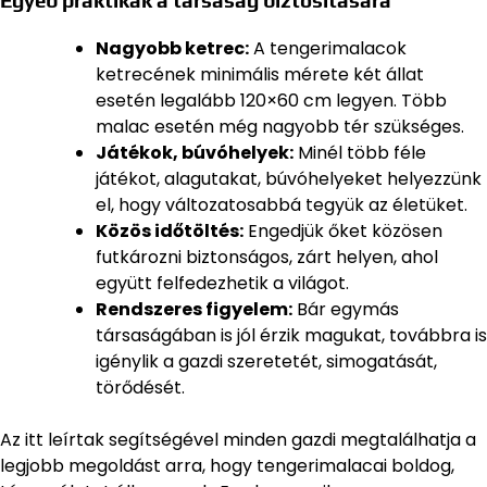
Egyéb praktikák a társaság biztosítására
Nagyobb ketrec:
A tengerimalacok
ketrecének minimális mérete két állat
esetén legalább 120×60 cm legyen. Több
malac esetén még nagyobb tér szükséges.
Játékok, búvóhelyek:
Minél több féle
játékot, alagutakat, búvóhelyeket helyezzünk
el, hogy változatosabbá tegyük az életüket.
Közös időtöltés:
Engedjük őket közösen
futkározni biztonságos, zárt helyen, ahol
együtt felfedezhetik a világot.
Rendszeres figyelem:
Bár egymás
társaságában is jól érzik magukat, továbbra is
igénylik a gazdi szeretetét, simogatását,
törődését.
Az itt leírtak segítségével minden gazdi megtalálhatja a
legjobb megoldást arra, hogy tengerimalacai boldog,