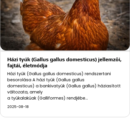
Házi tyúk (Gallus gallus domesticus) jellemzői,
fajtái, életmódja
Házi tyúk (Gallus gallus domesticus) rendszertani
besorolása A házi tyúk (Gallus gallus
domesticus) a bankivatyúk (Gallus gallus) háziasított
változata, amely
a tyúkalakúak (Galliformes) rendjébe…
2025-08-18