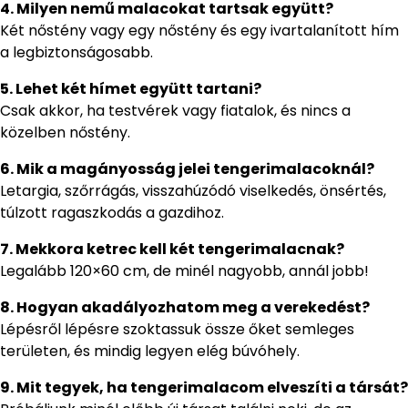
4. Milyen nemű malacokat tartsak együtt?
Két nőstény vagy egy nőstény és egy ivartalanított hím
a legbiztonságosabb.
5. Lehet két hímet együtt tartani?
Csak akkor, ha testvérek vagy fiatalok, és nincs a
közelben nőstény.
6. Mik a magányosság jelei tengerimalacoknál?
Letargia, szőrrágás, visszahúzódó viselkedés, önsértés,
túlzott ragaszkodás a gazdihoz.
7. Mekkora ketrec kell két tengerimalacnak?
Legalább 120×60 cm, de minél nagyobb, annál jobb!
8. Hogyan akadályozhatom meg a verekedést?
Lépésről lépésre szoktassuk össze őket semleges
területen, és mindig legyen elég búvóhely.
9. Mit tegyek, ha tengerimalacom elveszíti a társát?