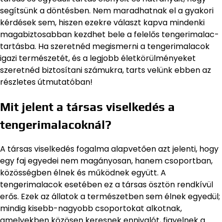
segítsünk a döntésben. Nem maradhatnak el a gyakori
kérdések sem, hiszen ezekre választ kapva mindenki
magabiztosabban kezdhet bele a felelős tengerimalac-
tartásba. Ha szeretnéd megismerni a tengerimalacok
igazi természetét, és a legjobb életkörülményeket
szeretnéd biztosítani számukra, tarts velünk ebben az
részletes útmutatóban!
Mit jelent a társas viselkedés a
tengerimalacoknál?
A társas viselkedés fogalma alapvetően azt jelenti, hogy
egy faj egyedei nem magányosan, hanem csoportban,
közösségben élnek és működnek együtt. A
tengerimalacok esetében ez a társas ösztön rendkívül
erős. Ezek az állatok a természetben sem élnek egyedül;
mindig kisebb-nagyobb csoportokat alkotnak,
amelyekben közösen keresnek ennivalót, figyelnek a