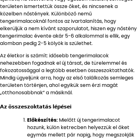
területen ismertettük össze őket, és nincsenek a
közelben nőstények. Különböző nemű
tengerimalacoknál fontos az ivartalanítás, hogy
elkerüljük a nem kívánt szaporulatot, hiszen egy nőstény
tengerimalac évente akár 5-6 alkalommal is ellik, egy
alomban pedig 2-5 kölyök is születhet.
Az életkor is számít: idősebb tengerimalacok
nehezebben fogadnak el új társat, de türelemmel és
fokozatossággal a legtöbb esetben összeszoktathatók.
Mindig ügyeljünk arra, hogy az első találkozás semleges
területen történjen, ahol egyikük sem érzi magát
„otthonosabbnak” a másiknál.
Az összeszoktatás lépései
Előkészítés:
Mielőtt új tengerimalacot
hozunk, külön ketrecben helyezzük el őket
egymás mellett pár napig, hogy megszokják