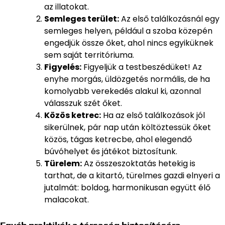
az illatokat.
Semleges terület:
Az első találkozásnál egy
semleges helyen, például a szoba közepén
engedjük össze őket, ahol nincs egyiküknek
sem saját territóriuma.
Figyelés:
Figyeljük a testbeszédüket! Az
enyhe morgás, üldözgetés normális, de ha
komolyabb verekedés alakul ki, azonnal
válasszuk szét őket.
Közös ketrec:
Ha az első találkozások jól
sikerülnek, pár nap után költöztessük őket
közös, tágas ketrecbe, ahol elegendő
búvóhelyet és játékot biztosítunk.
Türelem:
Az összeszoktatás hetekig is
tarthat, de a kitartó, türelmes gazdi elnyeri a
jutalmát: boldog, harmonikusan együtt élő
malacokat.