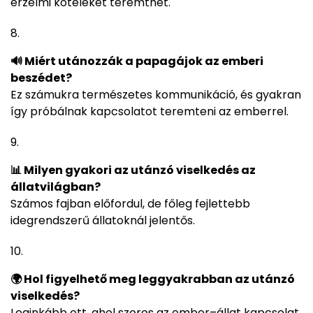
érzelmi köteléket teremthet.
🔊 Miért utánozzák a papagájok az emberi
beszédet?
Ez számukra természetes kommunikáció, és gyakran
így próbálnak kapcsolatot teremteni az emberrel.
📊 Milyen gyakori az utánzó viselkedés az
állatvilágban?
Számos fajban előfordul, de főleg fejlettebb
idegrendszerű állatoknál jelentős.
🌍 Hol figyelhető meg leggyakrabban az utánzó
viselkedés?
Leginkább ott, ahol szoros az ember–állat kapcsolat,