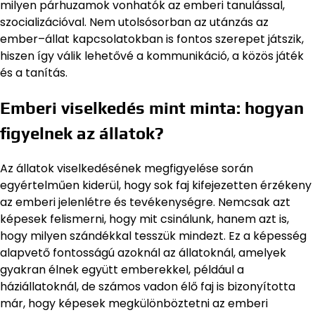
milyen párhuzamok vonhatók az emberi tanulással,
szocializációval. Nem utolsósorban az utánzás az
ember–állat kapcsolatokban is fontos szerepet játszik,
hiszen így válik lehetővé a kommunikáció, a közös játék
és a tanítás.
Emberi viselkedés mint minta: hogyan
figyelnek az állatok?
Az állatok viselkedésének megfigyelése során
egyértelműen kiderül, hogy sok faj kifejezetten érzékeny
az emberi jelenlétre és tevékenységre. Nemcsak azt
képesek felismerni, hogy mit csinálunk, hanem azt is,
hogy milyen szándékkal tesszük mindezt. Ez a képesség
alapvető fontosságú azoknál az állatoknál, amelyek
gyakran élnek együtt emberekkel, például a
háziállatoknál, de számos vadon élő faj is bizonyította
már, hogy képesek megkülönböztetni az emberi