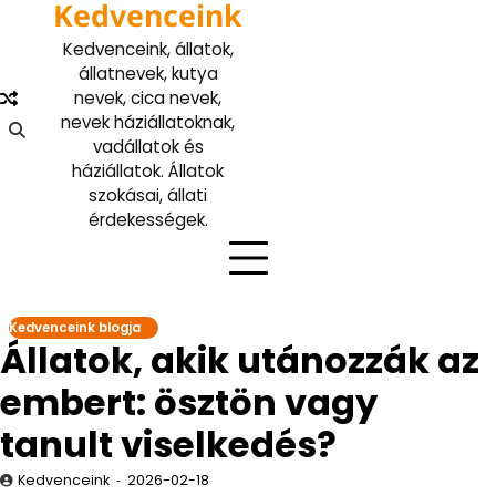
Kedvenceink
Skip
to
Kedvenceink, állatok,
content
állatnevek, kutya
nevek, cica nevek,
nevek háziállatoknak,
vadállatok és
háziállatok. Állatok
szokásai, állati
érdekességek.
Kedvenceink blogja
Állatok, akik utánozzák az
embert: ösztön vagy
tanult viselkedés?
Kedvenceink
2026-02-18