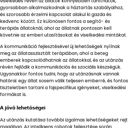
viselkedés révén az állatok könnyebben taníthatók,
gyorsabban alkalmazkodnak a háztartás szabályaihoz,
és szorosabb érzelmi kapcsolat alakul ki gazda és
kedvenc között. Ez különösen fontos a segítő- és
terápiás állatoknál, ahol az állatnak pontosan kell
követnie az emberi utasításokat és viselkedési mintákat.
A kommunikáció fejlesztésével új lehetőségek nyílnak
meg az állatasszisztált terápiában, ahol a beteg
emberek kapcsolódhatnak az állatokkal, és az utánzás
révén fejlődik a kommunikációs és szociális készségük.
Ugyanakkor fontos tudni, hogy az utánzásnak vannak
határai: egy állat sosem válik teljesen emberré, és fontos
tiszteletben tartani a fajspecifikus igényeket, viselkedési
formákat is.
A jövő lehetőségei
Az utánzás kutatása további izgalmas lehetőségeket rejt
magában. Az intelligens robotok fejlesztése során