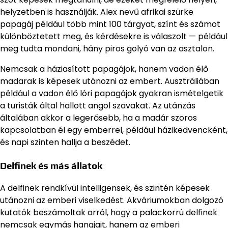
helyzetben is használják. Alex nevű afrikai szürke
papagáj például több mint 100 tárgyat, színt és számot
különböztetett meg, és kérdésekre is válaszolt — például
meg tudta mondani, hány piros golyó van az asztalon.
Nemcsak a háziasított papagájok, hanem vadon élő
madarak is képesek utánozni az embert. Ausztráliában
például a vadon élő lóri papagájok gyakran ismételgetik
a turisták által hallott angol szavakat. Az utánzás
általában akkor a legerősebb, ha a madár szoros
kapcsolatban él egy emberrel, például házikedvencként,
és napi szinten hallja a beszédet.
Delfinek és más állatok
A delfinek rendkívül intelligensek, és szintén képesek
utánozni az emberi viselkedést. Akváriumokban dolgozó
kutatók beszámoltak arról, hogy a palackorrú delfinek
nemcsak egymás hangjait, hanem az emberi