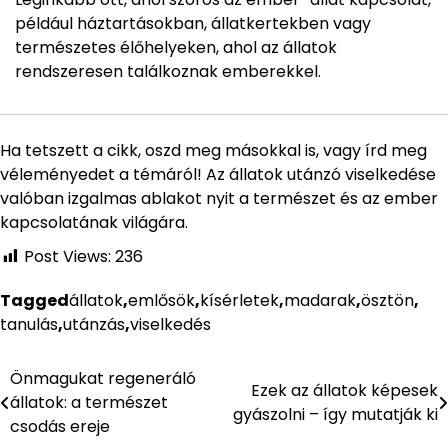
például háztartásokban, állatkertekben vagy
természetes élőhelyeken, ahol az állatok
rendszeresen találkoznak emberekkel.
Ha tetszett a cikk, oszd meg másokkal is, vagy írd meg
véleményedet a témáról! Az állatok utánzó viselkedése
valóban izgalmas ablakot nyit a természet és az ember
kapcsolatának világára.
Post Views:
236
Tagged
állatok
,
emlősök
,
kísérletek
,
madarak
,
ösztön
,
tanulás
,
utánzás
,
viselkedés
Önmagukat regeneráló
Bejegyzés
Ezek az állatok képesek
állatok: a természet
gyászolni – így mutatják ki
navigáció
csodás ereje