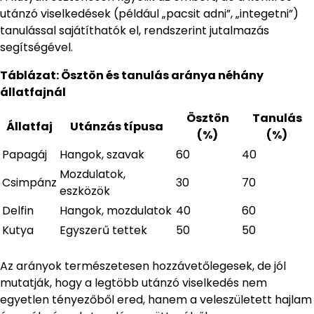
utánzó viselkedések (például „pacsit adni”, „integetni”)
tanulással sajátíthatók el, rendszerint jutalmazás
segítségével.
Táblázat: Ösztön és tanulás aránya néhány
állatfajnál
Ösztön
Tanulás
Állatfaj
Utánzás típusa
(%)
(%)
Papagáj
Hangok, szavak
60
40
Mozdulatok,
Csimpánz
30
70
eszközök
Delfin
Hangok, mozdulatok
40
60
Kutya
Egyszerű tettek
50
50
Az arányok természetesen hozzávetőlegesek, de jól
mutatják, hogy a legtöbb utánzó viselkedés nem
egyetlen tényezőből ered, hanem a veleszületett hajlam