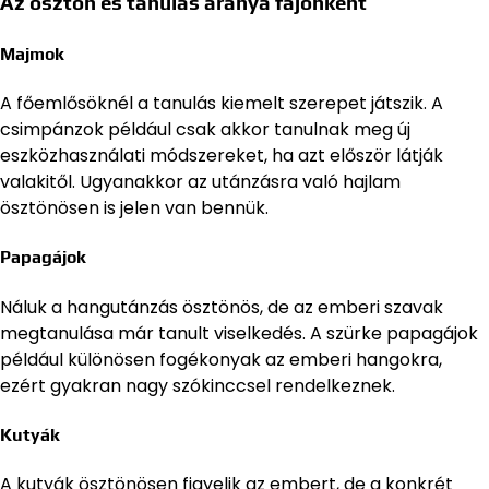
Az ösztön és tanulás aránya fajonként
Majmok
A főemlősöknél a tanulás kiemelt szerepet játszik. A
csimpánzok például csak akkor tanulnak meg új
eszközhasználati módszereket, ha azt először látják
valakitől. Ugyanakkor az utánzásra való hajlam
ösztönösen is jelen van bennük.
Papagájok
Náluk a hangutánzás ösztönös, de az emberi szavak
megtanulása már tanult viselkedés. A szürke papagájok
például különösen fogékonyak az emberi hangokra,
ezért gyakran nagy szókinccsel rendelkeznek.
Kutyák
A kutyák ösztönösen figyelik az embert, de a konkrét