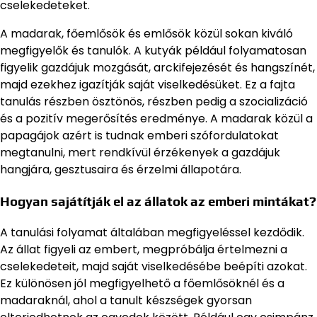
cselekedeteket.
A madarak, főemlősök és emlősök közül sokan kiváló
megfigyelők és tanulók. A kutyák például folyamatosan
figyelik gazdájuk mozgását, arckifejezését és hangszínét,
majd ezekhez igazítják saját viselkedésüket. Ez a fajta
tanulás részben ösztönös, részben pedig a szocializáció
és a pozitív megerősítés eredménye. A madarak közül a
papagájok azért is tudnak emberi szófordulatokat
megtanulni, mert rendkívül érzékenyek a gazdájuk
hangjára, gesztusaira és érzelmi állapotára.
Hogyan sajátítják el az állatok az emberi mintákat?
A tanulási folyamat általában megfigyeléssel kezdődik.
Az állat figyeli az embert, megpróbálja értelmezni a
cselekedeteit, majd saját viselkedésébe beépíti azokat.
Ez különösen jól megfigyelhető a főemlősöknél és a
madaraknál, ahol a tanult készségek gyorsan