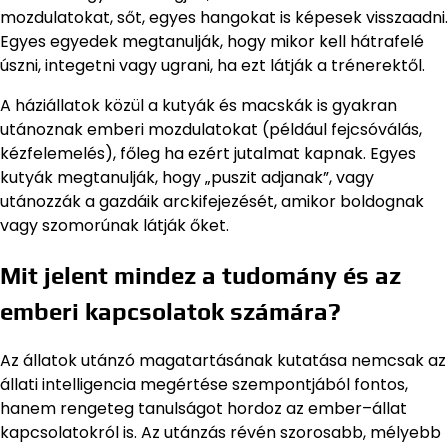
mozdulatokat, sőt, egyes hangokat is képesek visszaadni.
Egyes egyedek megtanulják, hogy mikor kell hátrafelé
úszni, integetni vagy ugrani, ha ezt látják a trénerektől.
A háziállatok közül a kutyák és macskák is gyakran
utánoznak emberi mozdulatokat (például fejcsóválás,
kézfelemelés), főleg ha ezért jutalmat kapnak. Egyes
kutyák megtanulják, hogy „puszit adjanak”, vagy
utánozzák a gazdáik arckifejezését, amikor boldognak
vagy szomorúnak látják őket.
Mit jelent mindez a tudomány és az
emberi kapcsolatok számára?
Az állatok utánzó magatartásának kutatása nemcsak az
állati intelligencia megértése szempontjából fontos,
hanem rengeteg tanulságot hordoz az ember–állat
kapcsolatokról is. Az utánzás révén szorosabb, mélyebb