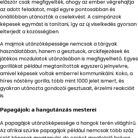
először csak megfigyelték, ahogy az ember végrehajtja
az adott feladatot, majd egyre pontosabban és
önállóbban utánozták a cselekvést. A csimpánzok
képesek egymást is tanítani, így az új viselkedés gyorsan
elterjedt a közösségben.
A majmok utánzóképessége nemcsak a tárgyak
használatában, hanem a gesztusok, arckifejezések és
játékos mozdulatok utánzásában is megfigyelhető. Egyes
gorillákat például megtanítottak egyszerű jelnyelvre,
amivel képesek voltak emberrel kommunikálni. Koko, a
híres nőstény gorilla, több mint 1000 jelet ismert, és
gyakran utánozta gondozói gesztusait, érzelmi reakcióit
is.
Papagájok: a hangutánzás mesterei
A papagájok utánzóképessége a hangok terén világhírű.
Az afrikai szürke papagájok például nemcsak több száz
szót képesek megtanulni, de ezeket megfelelő helyen,