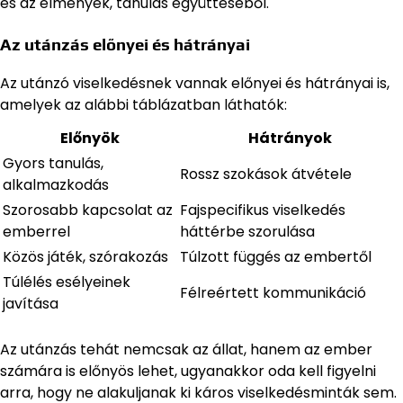
és az élmények, tanulás együtteséből.
Az utánzás előnyei és hátrányai
Az utánzó viselkedésnek vannak előnyei és hátrányai is,
amelyek az alábbi táblázatban láthatók:
Előnyök
Hátrányok
Gyors tanulás,
Rossz szokások átvétele
alkalmazkodás
Szorosabb kapcsolat az
Fajspecifikus viselkedés
emberrel
háttérbe szorulása
Közös játék, szórakozás
Túlzott függés az embertől
Túlélés esélyeinek
Félreértett kommunikáció
javítása
Az utánzás tehát nemcsak az állat, hanem az ember
számára is előnyös lehet, ugyanakkor oda kell figyelni
arra, hogy ne alakuljanak ki káros viselkedésminták sem.