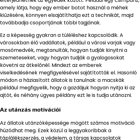
elterjedhetnek az egyedek között. Például egy csimpánz,
amely látja, hogy egy ember botot használ a méhek
kiűzésére, könnyen elsajátíthatja ezt a technikát, majd
továbbadja csoportjának többi tagjának.
Ez a képesség gyakran a túléléshez kapcsolódik. A
városokban élő vadállatok, például a városi varjak vagy
mosómedvék, megtanulták, hogyan tudják kinyitni a
szemeteseket, vagy hogyan tudják a gyalogosokat
követni az átkelőnél. Mindezt az emberek
viselkedésének megfigyelésével sajátították el. Hasonló
módon a háziasított állatok is tanulnak: a macskák
például megfigyelik, hogy a gazdájuk hogyan nyitja ki az
ajtót, és néhány ügyes példány ezt le is tudja utánozni.
Az utánzás motivációi
Az állatok utánzóképessége mögött számos motiváció
húzódhat meg. Ezek közül a leggyakoribbak a
táplálékszerzés, a védelem, a társas kapcsolatok