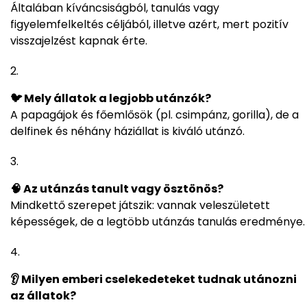
Általában kíváncsiságból, tanulás vagy
figyelemfelkeltés céljából, illetve azért, mert pozitív
visszajelzést kapnak érte.
🐦 Mely állatok a legjobb utánzók?
A papagájok és főemlősök (pl. csimpánz, gorilla), de a
delfinek és néhány háziállat is kiváló utánzó.
🧠 Az utánzás tanult vagy ösztönös?
Mindkettő szerepet játszik: vannak veleszületett
képességek, de a legtöbb utánzás tanulás eredménye.
👂 Milyen emberi cselekedeteket tudnak utánozni
az állatok?