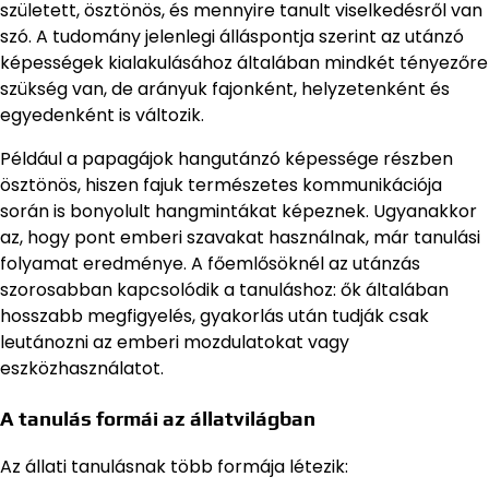
született, ösztönös, és mennyire tanult viselkedésről van
szó. A tudomány jelenlegi álláspontja szerint az utánzó
képességek kialakulásához általában mindkét tényezőre
szükség van, de arányuk fajonként, helyzetenként és
egyedenként is változik.
Például a papagájok hangutánzó képessége részben
ösztönös, hiszen fajuk természetes kommunikációja
során is bonyolult hangmintákat képeznek. Ugyanakkor
az, hogy pont emberi szavakat használnak, már tanulási
folyamat eredménye. A főemlősöknél az utánzás
szorosabban kapcsolódik a tanuláshoz: ők általában
hosszabb megfigyelés, gyakorlás után tudják csak
leutánozni az emberi mozdulatokat vagy
eszközhasználatot.
A tanulás formái az állatvilágban
Az állati tanulásnak több formája létezik: