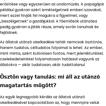
erősítése vagy egyszerűen az unaloműzés. A papagájok
például gyakran azért ismételgetnek emberi szavakat,
mert ezzel hívják fel magukra a figyelmet, vagy
„beszélgetnek” a gazdájukkal. A főemlősök utánzása
pedig gyakran a játék része, amely során tanulnak és
fejlődnek.
Az állatok utánzó viselkedése tehát nemcsak ösztönös,
hanem tudatos, céltudatos folyamat is lehet. Az ember,
mint minta, azért különösen fontos, mert jelenlétünkkel,
cselekedeteinkkel folyamatosan hatással vagyunk az
állatokra — akár tudatosan, akár tudattalanul.
Ösztön vagy tanulás: mi áll az utánzó
magatartás mögött?
Az egyik legnagyobb kérdés az állatok utánzó
viselkedésével kapcsolatban az, hogy mennyire velük