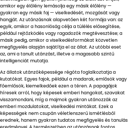
amikor egy élőlény lemásolja egy másik élőlény —
gyakran egy másik faj — viselkedését, mozgását vagy
hangját. Az utánzásnak alapvetően két formája van: az
egyik, amikor a hasonlóság célja a túlélés elősegítése,
például rejtőzködés vagy ragadozók megtévesztése; a
másik pedig, amikor a viselkedésformákat közvetlen
megfigyelés alapján sajátítja el az állat. Az utóbbi eset
az, ami a tanult utánzást, illetve a magasabb szintű
intelligenciát mutatja.
Az állatok utánzóképessége régóta foglalkoztatja a
kutatókat. Egyes fajok, például a madarak, emlősök vagy
főemlősök, kiemelkedőek ezen a téren. A papagájok
híresek arról, hogy képesek emberi hangokat, szavakat
visszamondani, míg a majmok gyakran utánozzák az
emberi mozdulatokat, viselkedési mintákat. Ezek a
képességek nem csupán véletlenszerű ismétlésből
erednek, hanem gyakran tudatos megfigyelés és tanulás
eredményei. A természetben az utánzásnak fontos