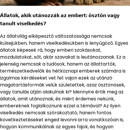
Állatok, akik utánozzák az embert: ösztön vagy
tanult viselkedés?
Az állatvilág elképesztő változatossága nemcsak
külsejükben, hanem viselkedésükben is lenyűgöző. Egyes
állatok képesek rá, hogy emberi szokásokat,
mozdulatokat, sőt, akár szavakat is leutánozzanak. Ez a
jelenség nemcsak a tudósok, hanem az állattartók,
természetkedvelők és hétköznapi emberek számára is
izgalmas kérdéseket vet fel: vajon ezek az utánzó
magatartásformák velük születettek, azaz ösztönösek,
vagy tanulás útján alakulnak ki? Mennyire értik meg az
állatok, amit utánoznak, és miért érdemes nekünk,
embereknek foglalkoznunk ezzel a témával? Az ilyen
viselkedés nemcsak szórakoztató, hanem fontos
következtetéseket enged levonni arra vonatkozóan is,
hogyan kommunikálnak az egyes fajok, és hogyan