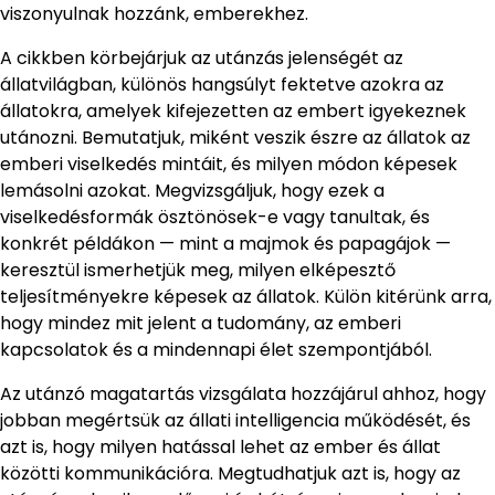
viszonyulnak hozzánk, emberekhez.
A cikkben körbejárjuk az utánzás jelenségét az
állatvilágban, különös hangsúlyt fektetve azokra az
állatokra, amelyek kifejezetten az embert igyekeznek
utánozni. Bemutatjuk, miként veszik észre az állatok az
emberi viselkedés mintáit, és milyen módon képesek
lemásolni azokat. Megvizsgáljuk, hogy ezek a
viselkedésformák ösztönösek-e vagy tanultak, és
konkrét példákon — mint a majmok és papagájok —
keresztül ismerhetjük meg, milyen elképesztő
teljesítményekre képesek az állatok. Külön kitérünk arra,
hogy mindez mit jelent a tudomány, az emberi
kapcsolatok és a mindennapi élet szempontjából.
Az utánzó magatartás vizsgálata hozzájárul ahhoz, hogy
jobban megértsük az állati intelligencia működését, és
azt is, hogy milyen hatással lehet az ember és állat
közötti kommunikációra. Megtudhatjuk azt is, hogy az