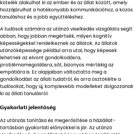
kötelék alakulhat ki az ember és az állat között, amely
hozzájárulhat a hatékonyabb kommunikációhoz, a közös
tanuláshoz és a jobb együttéléshez.
A tudósok számára az utánzó viselkedés vizsgálata segít
abban, hogy jobban megértsék, milyen kognitív
képességekkel rendelkeznek az állatok. Az állatok
utánzóképessége például arra utal, hogy képesek
lehetnek az elvont gondolkodásra,
problémamegoldásra, sőt, bizonyos mértékig az
empátiára is. Ez alapjaiban változtatta meg a
gondolkodást az állati tudatról, és arra ösztökélte a
tudósokat, hogy új, komplexebb modelleket dolgozzanak
ki az állati tanulásról.
Gyakorlati jelentőség
Az utánzás tanítása és megerősítése a háziállat-
tartásban gyakorlati előnyökkel is jár. Az utánzó