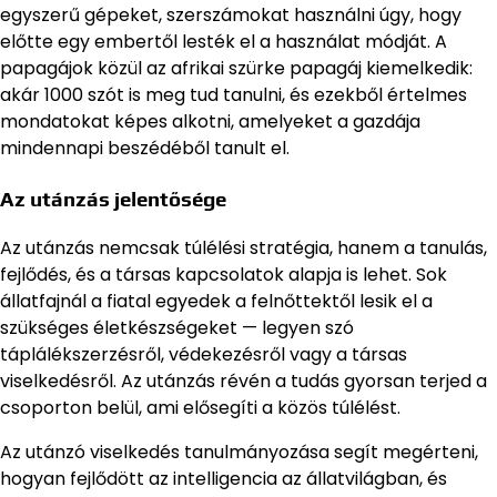
egyszerű gépeket, szerszámokat használni úgy, hogy
előtte egy embertől lesték el a használat módját. A
papagájok közül az afrikai szürke papagáj kiemelkedik:
akár 1000 szót is meg tud tanulni, és ezekből értelmes
mondatokat képes alkotni, amelyeket a gazdája
mindennapi beszédéből tanult el.
Az utánzás jelentősége
Az utánzás nemcsak túlélési stratégia, hanem a tanulás,
fejlődés, és a társas kapcsolatok alapja is lehet. Sok
állatfajnál a fiatal egyedek a felnőttektől lesik el a
szükséges életkészségeket — legyen szó
táplálékszerzésről, védekezésről vagy a társas
viselkedésről. Az utánzás révén a tudás gyorsan terjed a
csoporton belül, ami elősegíti a közös túlélést.
Az utánzó viselkedés tanulmányozása segít megérteni,
hogyan fejlődött az intelligencia az állatvilágban, és