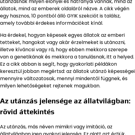
utánzásnak milyen előnyei és hátrányai vannak, mind az
állatok, mind az emberek oldaláról nézve. A cikk végén
egy hasznos, 10 pontból álló GYIK szekciót is találsz,
amely további érdekes információkat kínál.
Ha érdekel, hogyan képesek egyes állatok az emberi
tetteket, hangokat vagy akár érzelmeket is utánozni,
illetve kíváncsi vagy rá, hogy ebben mekkora szerepe
van a genetikának és mekkora a tanulásnak, itt a helyed.
Ez a cikk abban is segít, hogy gyakorlati példákon
keresztül jobban megértsd: az állatok utánzó képességei
mennyire változatosak, mennyi mindentől függnek, és
milyen lehetőségeket rejtenek magukban.
Az utánzás jelensége az állatvilágban:
rövid áttekintés
Az utánzás, más néven mimikri vagy imitáció, az
állatvilágban igen gyakori jelenség. Ez alatt azt értjük,