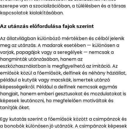
szerepe van a szocializációban, a túlélésben és a társas
kapcsolatok kialakításában.
Az utánzás előfordulása fajok szerint
Az állatvilágban különböző mértékben és célból jelenik
meg az utánzás. A madarak esetében — különösen a
varjak, papagájok vagy a seregélyek — nemcsak a
hangminták utánzásában, hanem az
eszközhasználatban is megfigyelhető az imitáció. Az
emlősök közül a főemlősök, delfinek és néhány háziállat,
például a kutyák vagy macskák, ismertek utánzó
képességeikről. Például a delfinek nemcsak egymás
hangjait, hanem emberi gesztusokat és mozdulatokat is
képesek leutánozni, ha megfelelően motiváltak és
tanítják őket.
Egy kutatás szerint a főemlősök között a csimpánzok és
a bonobók különösen jó utánzók. A csimpánzok képesek