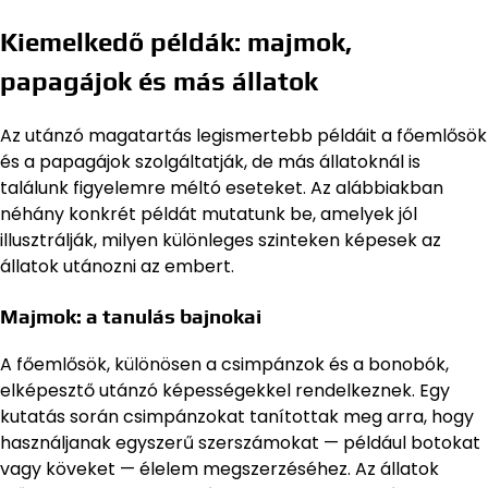
Kiemelkedő példák: majmok,
papagájok és más állatok
Az utánzó magatartás legismertebb példáit a főemlősök
és a papagájok szolgáltatják, de más állatoknál is
találunk figyelemre méltó eseteket. Az alábbiakban
néhány konkrét példát mutatunk be, amelyek jól
illusztrálják, milyen különleges szinteken képesek az
állatok utánozni az embert.
Majmok: a tanulás bajnokai
A főemlősök, különösen a csimpánzok és a bonobók,
elképesztő utánzó képességekkel rendelkeznek. Egy
kutatás során csimpánzokat tanítottak meg arra, hogy
használjanak egyszerű szerszámokat — például botokat
vagy köveket — élelem megszerzéséhez. Az állatok