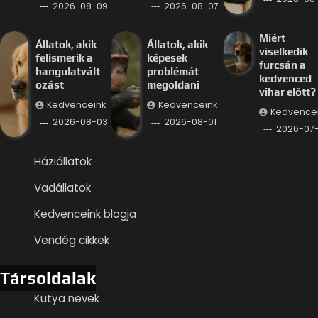
2026-08-09
2026-08-07
Miért
Állatok, akik
Állatok, akik
viselkedik
felismerik a
képesek
furcsán a
hangulatvált
problémát
kedvenced
ozást
megoldani
vihar előtt?
Kedvenceink
Kedvenceink
Kedvence
2026-08-03
2026-08-01
2026-07
Háziállatok
Vadállatok
Kedvenceink blogja
Vendég cikkek
Társoldalak
Kutya nevek