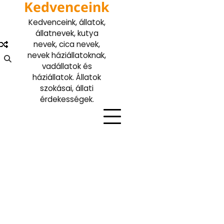
Kedvenceink
Skip
to
Kedvenceink, állatok,
content
állatnevek, kutya
nevek, cica nevek,
nevek háziállatoknak,
vadállatok és
háziállatok. Állatok
szokásai, állati
érdekességek.