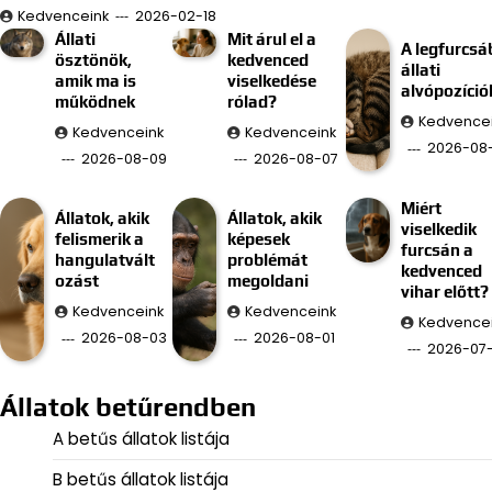
Kedvenceink
2026-02-18
Állati
Mit árul el a
A legfurcsá
ösztönök,
kedvenced
állati
amik ma is
viselkedése
alvópozíció
működnek
rólad?
Kedvence
Kedvenceink
Kedvenceink
2026-08
2026-08-09
2026-08-07
Miért
Állatok, akik
Állatok, akik
viselkedik
felismerik a
képesek
furcsán a
hangulatvált
problémát
kedvenced
ozást
megoldani
vihar előtt?
Kedvenceink
Kedvenceink
Kedvence
2026-08-03
2026-08-01
2026-07
Állatok betűrendben
A betűs állatok listája
B betűs állatok listája