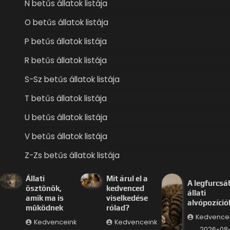
N betűs állatok listája
O betűs állatok listája
P betűs állatok listája
R betűs állatok listája
S-Sz betűs állatok listája
T betűs állatok listája
U betűs állatok listája
V betűs állatok listája
Z-Zs betűs állatok listája
Állati
Mit árul el a
A legfurcsá
ösztönök,
kedvenced
állati
amik ma is
viselkedése
alvópozíció
működnek
rólad?
Kedvence
Kedvenceink
Kedvenceink
2026-08