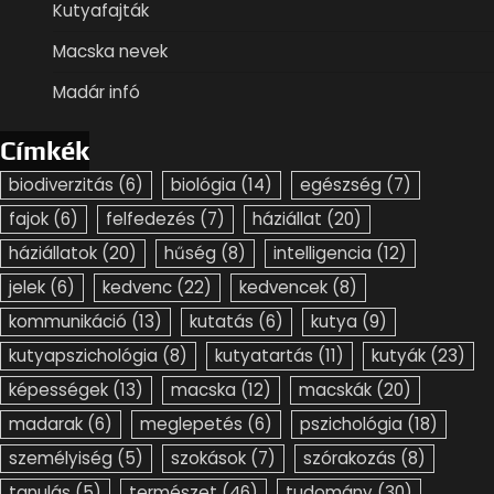
Kutyafajták
Macska nevek
Madár infó
Címkék
biodiverzitás
(6)
biológia
(14)
egészség
(7)
fajok
(6)
felfedezés
(7)
háziállat
(20)
háziállatok
(20)
hűség
(8)
intelligencia
(12)
jelek
(6)
kedvenc
(22)
kedvencek
(8)
kommunikáció
(13)
kutatás
(6)
kutya
(9)
kutyapszichológia
(8)
kutyatartás
(11)
kutyák
(23)
képességek
(13)
macska
(12)
macskák
(20)
madarak
(6)
meglepetés
(6)
pszichológia
(18)
személyiség
(5)
szokások
(7)
szórakozás
(8)
tanulás
(5)
természet
(46)
tudomány
(30)