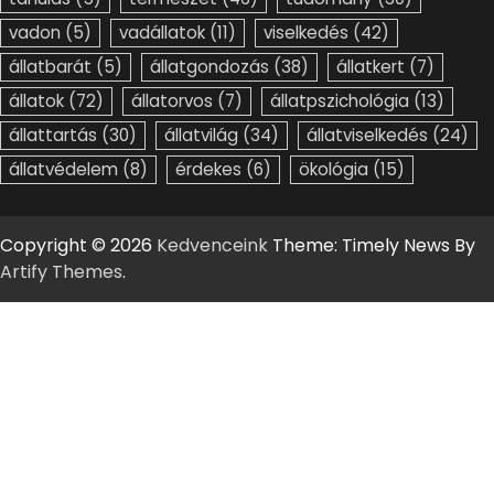
vadon
(5)
vadállatok
(11)
viselkedés
(42)
állatbarát
(5)
állatgondozás
(38)
állatkert
(7)
állatok
(72)
állatorvos
(7)
állatpszichológia
(13)
állattartás
(30)
állatvilág
(34)
állatviselkedés
(24)
állatvédelem
(8)
érdekes
(6)
ökológia
(15)
Copyright © 2026
Kedvenceink
Theme: Timely News By
Artify Themes
.