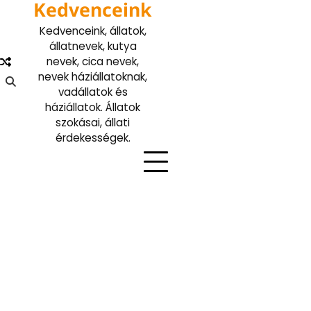
Kedvenceink
Skip
to
Kedvenceink, állatok,
content
állatnevek, kutya
nevek, cica nevek,
nevek háziállatoknak,
vadállatok és
háziállatok. Állatok
szokásai, állati
érdekességek.