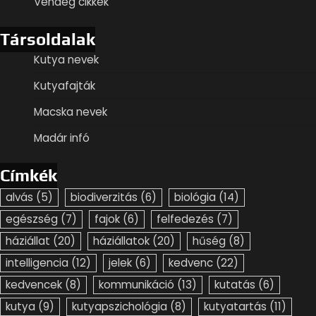
Vendég cikkek
Társoldalak
Kutya nevek
Kutyafajták
Macska nevek
Madár infó
Címkék
alvás
(5)
biodiverzitás
(6)
biológia
(14)
egészség
(7)
fajok
(6)
felfedezés
(7)
háziállat
(20)
háziállatok
(20)
hűség
(8)
intelligencia
(12)
jelek
(6)
kedvenc
(22)
kedvencek
(8)
kommunikáció
(13)
kutatás
(6)
kutya
(9)
kutyapszichológia
(8)
kutyatartás
(11)