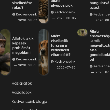
állati
viselkedése
hangulatvá
alvópozíciók
rólad?
ozást
Kedvenceink
Kedvenceink
Kedvence
2026-08-05
2026-08-07
2026-08
Állati
Miért
érdekesség
Állatok, akik
viselkedik
, amik
képesek
furcsán a
megváltozt
problémát
kedvenced
ák a
megoldani
vihar előtt?
gondolkod
Kedvenceink
od
Kedvenceink
2026-08-01
Kedvence
2026-07-30
2026-07
Háziállatok
Vadállatok
Kedvenceink blogja