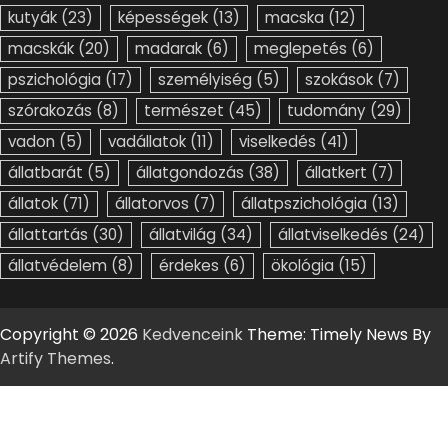
kutyák
(23)
képességek
(13)
macska
(12)
macskák
(20)
madarak
(6)
meglepetés
(6)
pszichológia
(17)
személyiség
(5)
szokások
(7)
szórakozás
(8)
természet
(45)
tudomány
(29)
vadon
(5)
vadállatok
(11)
viselkedés
(41)
állatbarát
(5)
állatgondozás
(38)
állatkert
(7)
állatok
(71)
állatorvos
(7)
állatpszichológia
(13)
állattartás
(30)
állatvilág
(34)
állatviselkedés
(24)
állatvédelem
(8)
érdekes
(6)
ökológia
(15)
Copyright © 2026
Kedvenceink
Theme: Timely News By
Artify Themes
.