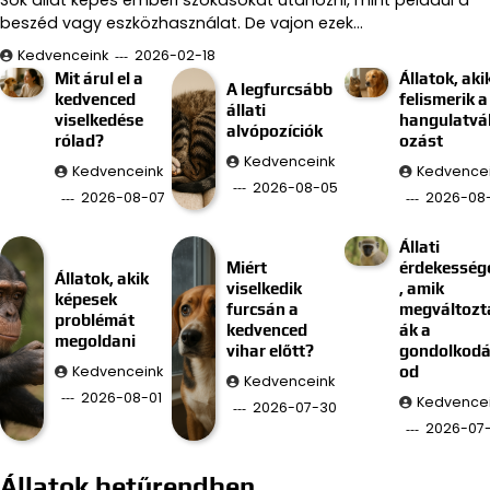
Sok állat képes emberi szokásokat utánozni, mint például a
beszéd vagy eszközhasználat. De vajon ezek…
Kedvenceink
2026-02-18
Mit árul el a
Állatok, aki
A legfurcsább
kedvenced
felismerik a
állati
viselkedése
hangulatvá
alvópozíciók
rólad?
ozást
Kedvenceink
Kedvenceink
Kedvence
2026-08-05
2026-08-07
2026-08
Állati
Miért
érdekesség
Állatok, akik
viselkedik
, amik
képesek
furcsán a
megváltozt
problémát
kedvenced
ák a
megoldani
vihar előtt?
gondolkod
Kedvenceink
od
Kedvenceink
2026-08-01
Kedvence
2026-07-30
2026-07
Állatok betűrendben