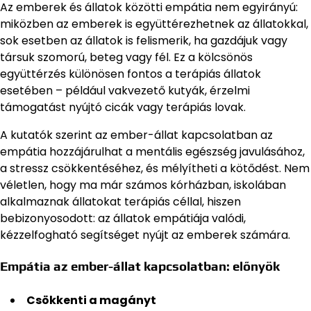
Az emberek és állatok közötti empátia nem egyirányú:
miközben az emberek is együttérezhetnek az állatokkal,
sok esetben az állatok is felismerik, ha gazdájuk vagy
társuk szomorú, beteg vagy fél. Ez a kölcsönös
együttérzés különösen fontos a terápiás állatok
esetében – például vakvezető kutyák, érzelmi
támogatást nyújtó cicák vagy terápiás lovak.
A kutatók szerint az ember-állat kapcsolatban az
empátia hozzájárulhat a mentális egészség javulásához,
a stressz csökkentéséhez, és mélyítheti a kötődést. Nem
véletlen, hogy ma már számos kórházban, iskolában
alkalmaznak állatokat terápiás céllal, hiszen
bebizonyosodott: az állatok empátiája valódi,
kézzelfogható segítséget nyújt az emberek számára.
Empátia az ember-állat kapcsolatban: előnyök
Csökkenti a magányt