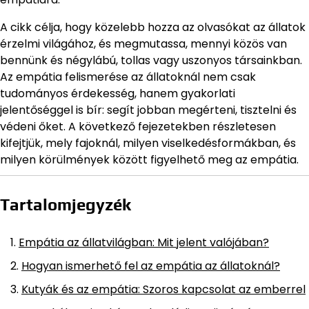
A cikk célja, hogy közelebb hozza az olvasókat az állatok
érzelmi világához, és megmutassa, mennyi közös van
bennünk és négylábú, tollas vagy uszonyos társainkban.
Az empátia felismerése az állatoknál nem csak
tudományos érdekesség, hanem gyakorlati
jelentőséggel is bír: segít jobban megérteni, tisztelni és
védeni őket. A következő fejezetekben részletesen
kifejtjük, mely fajoknál, milyen viselkedésformákban, és
milyen körülmények között figyelhető meg az empátia.
Tartalomjegyzék
Empátia az állatvilágban: Mit jelent valójában?
Hogyan ismerhető fel az empátia az állatoknál?
Kutyák és az empátia: Szoros kapcsolat az emberrel