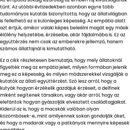
tűnt. Az utóbbi évtizedekben azonban egyre több
tudományos kutatás bizonyította, hogy az állatvilágban
is fellelhető ez a különleges képesség. Az empátia alatt
azt értjük, amikor valaki képes beleélni magát egy másik
élőlény helyzetébe, érzéseibe, akár fájdalmába is. Ez az
együttérzés nem csak az emberekre jellemző, hanem
számos állatfajnál is kimutatható.
Ez a cikk részletesen bemutatja, hogy mely állatoknál
figyelték meg az empátia jeleit, milyen formában jelenik
meg ez a képesség, és milyen módszerekkel vizsgálják a
kutatók az állati együttérzést. Szó lesz arról, hogy a
kutyák hogyan érzékelik gazdájuk érzéseit, a delfinek
miként segítenek társaikon, vagy akár arról, hogy az
elefántok hogyan gyászolják elvesztett családtagjaikat.
Kiderül az is, hogy a macskák valóban olyan
közömbösek-e, mint amilyennek sokan gondolják őket,
és hogy a madarak vagy a patkányok mennyire képesek
empátiára.