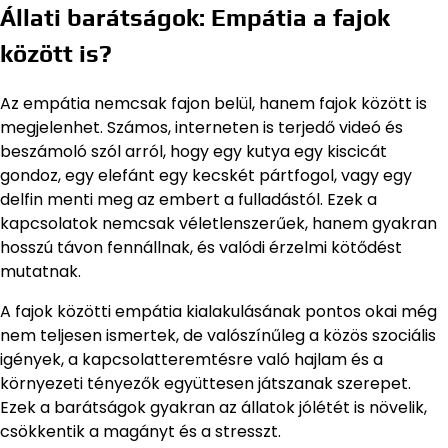
Állati barátságok: Empátia a fajok
között is?
Az empátia nemcsak fajon belül, hanem fajok között is
megjelenhet. Számos, interneten is terjedő videó és
beszámoló szól arról, hogy egy kutya egy kiscicát
gondoz, egy elefánt egy kecskét pártfogol, vagy egy
delfin menti meg az embert a fulladástól. Ezek a
kapcsolatok nemcsak véletlenszerűek, hanem gyakran
hosszú távon fennállnak, és valódi érzelmi kötődést
mutatnak.
A fajok közötti empátia kialakulásának pontos okai még
nem teljesen ismertek, de valószínűleg a közös szociális
igények, a kapcsolatteremtésre való hajlam és a
környezeti tényezők együttesen játszanak szerepet.
Ezek a barátságok gyakran az állatok jólétét is növelik,
csökkentik a magányt és a stresszt.