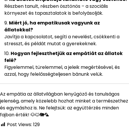
Részben tanult, részben ösztönös – a szociális
környezet és tapasztalatok is befolyásolják.
Miért jó, ha empatikusak vagyunk az
állatokkal?
Javítja a kapcsolatot, segíti a nevelést, csökkenti a
stresszt, és példát mutat a gyerekeknek.
Hogyan fejleszthetjük az empátiát az állatok
felé?
Figyelemmel, türelemmel, a jeleik megértésével, és
azzal, hogy felelősségteljesen bánunk velük.
Az empátia az állatvilágban lenyűgöző és tanulságos
jelenség, amely közelebb hozhat minket a természethez
és egymáshoz is. Ne felejtsük: az együttérzés minden
fajban érték! 🐶🐱🐘🦜
Post Views:
129