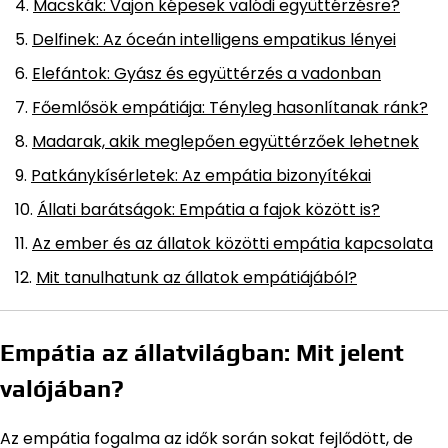
Macskák: Vajon képesek valódi együttérzésre?
Delfinek: Az óceán intelligens empatikus lényei
Elefántok: Gyász és együttérzés a vadonban
Főemlősök empátiája: Tényleg hasonlítanak ránk?
Madarak, akik meglepően együttérzőek lehetnek
Patkánykísérletek: Az empátia bizonyítékai
Állati barátságok: Empátia a fajok között is?
Az ember és az állatok közötti empátia kapcsolata
Mit tanulhatunk az állatok empátiájából?
Empátia az állatvilágban: Mit jelent
valójában?
Az empátia fogalma az idők során sokat fejlődött, de