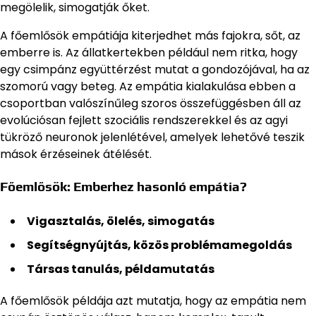
megölelik, simogatják őket.
A főemlősök empátiája kiterjedhet más fajokra, sőt, az
emberre is. Az állatkertekben például nem ritka, hogy
egy csimpánz együttérzést mutat a gondozójával, ha az
szomorú vagy beteg. Az empátia kialakulása ebben a
csoportban valószínűleg szoros összefüggésben áll az
evolúciósan fejlett szociális rendszerekkel és az agyi
tükröző neuronok jelenlétével, amelyek lehetővé teszik
mások érzéseinek átélését.
Főemlősök: Emberhez hasonló empátia?
Vigasztalás, ölelés, simogatás
Segítségnyújtás, közös problémamegoldás
Társas tanulás, példamutatás
A főemlősök példája azt mutatja, hogy az empátia nem