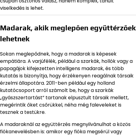
csupán ösztönös válasz, hanem komplex, tanult
viselkedés is lehet.
Madarak, akik meglepően együttérzőek
lehetnek
Sokan meglepődnek, hogy a madarak is képesek
empátiára. A varjúfélék, például a szarkák, hollók vagy a
papagájok kifejezetten intelligens madarak, és több
kutatás is bizonyítja, hogy érzékenyen reagálnak társaik
érzelmi állapotára. 2011-ben például egy holland
kutatócsoport arról számolt be, hogy a szarkák
„gyászszertartást” tartanak elpusztult társaik mellett,
megérintik őket csőrükkel, néha még faleveleket is
tesznek a testükre.
A madaraknál az együttérzés megnyilvánulhat a közös
fiókanevelésben is: amikor egy fióka megsérül vagy