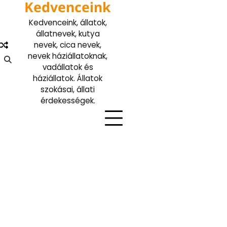
Kedvenceink
Skip
to
Kedvenceink, állatok,
content
állatnevek, kutya
nevek, cica nevek,
nevek háziállatoknak,
vadállatok és
háziállatok. Állatok
szokásai, állati
érdekességek.