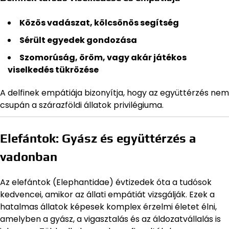
Közös vadászat, kölcsönös segítség
Sérült egyedek gondozása
Szomorúság, öröm, vagy akár játékos
viselkedés tükrözése
A delfinek empátiája bizonyítja, hogy az együttérzés nem
csupán a szárazföldi állatok privilégiuma.
Elefántok: Gyász és együttérzés a
vadonban
Az elefántok (Elephantidae) évtizedek óta a tudósok
kedvencei, amikor az állati empátiát vizsgálják. Ezek a
hatalmas állatok képesek komplex érzelmi életet élni,
amelyben a gyász, a vigasztalás és az áldozatvállalás is