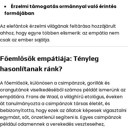
Érzelmi támogatás ormánnyal való érintés
formájában
Az elefántok érzelmi világának feltárása hozzájárult
ahhoz, hogy egyre többen elismerik: az empátia nem
csak az ember sajátja.
Főemlősök empátiája: Tényleg
hasonlítanak ránk?
A főemlősök, különösen a csimpánzok, gorillák és
orangutánok viselkedéséből számos példát ismerünk az
empátiára. Frans de Waal, a világhírű etológus, éveken
át tanulmányozta a csimpánzok társas életét, és
bebizonyította, hogy ezek az állatok képesek vigasztalni
egymást, sőt, önzetlenül segíteni is. Egyes csimpánzok
például odamennek a verekedés veszteseihez,