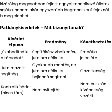
kizárólag magasabban fejlett aggyal rendelkező állatok
sajátja, hanem akár egyszerűbb idegrendszerű fajoknál
is megjelenhet.
Patkánykísérletek – Mit bizonyítanak?
Kísérlet
Eredmény
Következtetés
típusa
„Szabadítsd ki
Segítőkész viselkedés,
Empátia
a társadat”
jutalom nélkül is
jelenléte
Gyakoribb mentés, de
Jutalmazott
jutalom nélkül is
Önzetlenség
segítség
hajlandó segíteni
Nem pusztán
Kontrollkísérlet
Nem nyit ajtót
kíváncsiság
(nincs társ)
vezérli