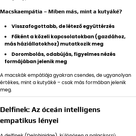
Macskaempátia – Miben más, mint a kutyáké?
Visszafogottabb, de létező együttérzés
Főként a közeli kapcsolatokban (gazdához,
más háziállatokhoz) mutatkozik meg
Dorombolás, odabújás, figyelmes nézés
formájában jelenik meg
A macskák empátiája gyakran csendes, de ugyanolyan
értékes, mint a kutyáké – csak más formában jelenik
meg.
Delfinek: Az óceán intelligens
empatikus lényei
A delfinek (Delphinidae), különösen a palackorrú