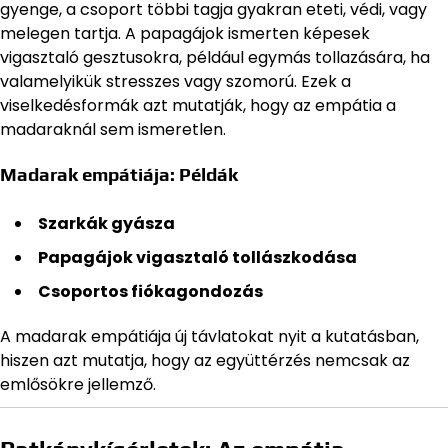
gyenge, a csoport többi tagja gyakran eteti, védi, vagy
melegen tartja. A papagájok ismerten képesek
vigasztaló gesztusokra, például egymás tollazására, ha
valamelyikük stresszes vagy szomorú. Ezek a
viselkedésformák azt mutatják, hogy az empátia a
madaraknál sem ismeretlen.
Madarak empátiája: Példák
Szarkák gyásza
Papagájok vigasztaló tollászkodása
Csoportos fiókagondozás
A madarak empátiája új távlatokat nyit a kutatásban,
hiszen azt mutatja, hogy az együttérzés nemcsak az
emlősökre jellemző.