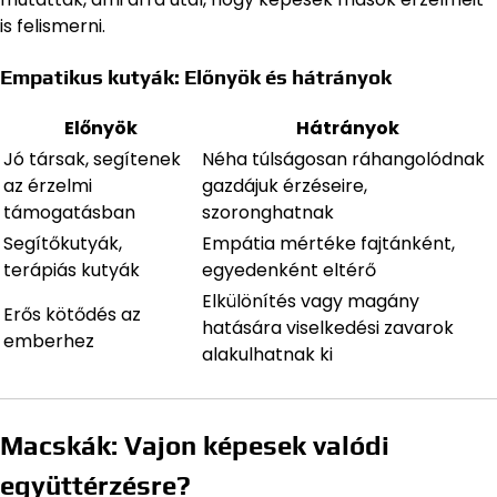
is felismerni.
Empatikus kutyák: Előnyök és hátrányok
Előnyök
Hátrányok
Jó társak, segítenek
Néha túlságosan ráhangolódnak
az érzelmi
gazdájuk érzéseire,
támogatásban
szoronghatnak
Segítőkutyák,
Empátia mértéke fajtánként,
terápiás kutyák
egyedenként eltérő
Elkülönítés vagy magány
Erős kötődés az
hatására viselkedési zavarok
emberhez
alakulhatnak ki
Macskák: Vajon képesek valódi
együttérzésre?