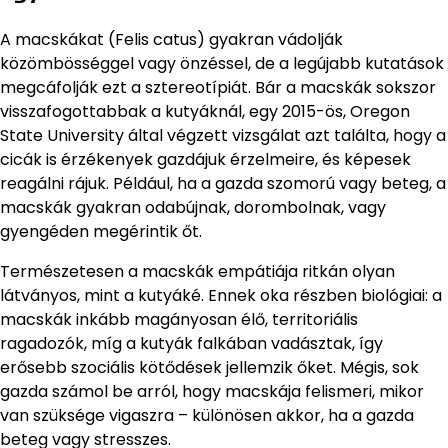
A macskákat (Felis catus) gyakran vádolják
közömbösséggel vagy önzéssel, de a legújabb kutatások
megcáfolják ezt a sztereotípiát. Bár a macskák sokszor
visszafogottabbak a kutyáknál, egy 2015-ös, Oregon
State University által végzett vizsgálat azt találta, hogy a
cicák is érzékenyek gazdájuk érzelmeire, és képesek
reagálni rájuk. Például, ha a gazda szomorú vagy beteg, a
macskák gyakran odabújnak, dorombolnak, vagy
gyengéden megérintik őt.
Természetesen a macskák empátiája ritkán olyan
látványos, mint a kutyáké. Ennek oka részben biológiai: a
macskák inkább magányosan élő, territoriális
ragadozók, míg a kutyák falkában vadásztak, így
erősebb szociális kötődések jellemzik őket. Mégis, sok
gazda számol be arról, hogy macskája felismeri, mikor
van szüksége vigaszra – különösen akkor, ha a gazda
beteg vagy stresszes.