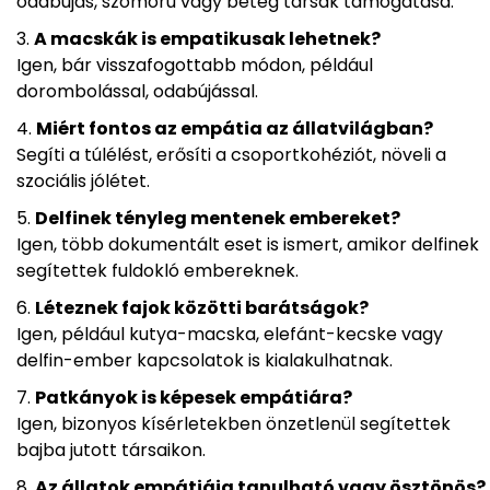
odabújás, szomorú vagy beteg társak támogatása.
A macskák is empatikusak lehetnek?
Igen, bár visszafogottabb módon, például
dorombolással, odabújással.
Miért fontos az empátia az állatvilágban?
Segíti a túlélést, erősíti a csoportkohéziót, növeli a
szociális jólétet.
Delfinek tényleg mentenek embereket?
Igen, több dokumentált eset is ismert, amikor delfinek
segítettek fuldokló embereknek.
Léteznek fajok közötti barátságok?
Igen, például kutya-macska, elefánt-kecske vagy
delfin-ember kapcsolatok is kialakulhatnak.
Patkányok is képesek empátiára?
Igen, bizonyos kísérletekben önzetlenül segítettek
bajba jutott társaikon.
Az állatok empátiája tanulható vagy ösztönös?