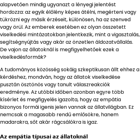
alapvetően mindig ugyanazt a lényegi jelentést
hordozza: az egyik élőlény képes átélni, megérteni vagy
tükrözni egy másik érzéseit, különösen, ha az szenved
vagy örül. Az emberek esetében ez olyan összetett
viselkedési mintázatokban jelentkezik, mint a vigasztalás,
segítségnyújtás vagy akár az önzetlen áldozatvállalás.
De vajon az állatoknál is megfigyelhetőek ezek a
viselkedésformák?
A tudományos közösség sokáig szkeptikusan állt ehhez a
kérdéshez, mondván, hogy az állatok viselkedése
pusztán ösztönös vagy tanult válaszreakciók
eredménye. Az utóbbi időben azonban egyre több
kísérlet és megfigyelés igazolta, hogy az empátia
bizonyos formái igenis jelen vannak az állatvilágban. Ez
nemcsak a magasabb rendű emlősökre, hanem
madarakra, sőt akár rágcsálókra is igaz.
Az empátia típusai az állatoknál