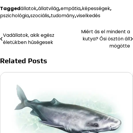
Tagged
állatok
,
állatvilág
,
empátia
,
képességek
,
pszichológia
,
szociális
,
tudomány
,
viselkedés
Miért ás el mindent a
Bejegyzés
Vadállatok, akik egész
kutya? Ősi ösztön áll
életükben hűségesek
navigáció
mögötte
Related Posts