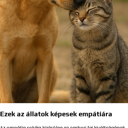
Ezek az állatok képesek empátiára
Az empátia sokáig kizárólag az emberi faj kiváltságának