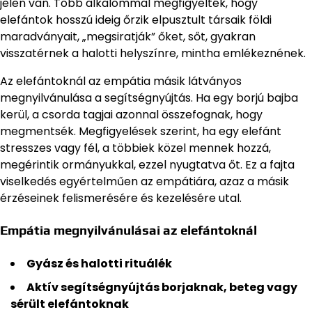
jelen van. Több alkalommal megfigyelték, hogy
elefántok hosszú ideig őrzik elpusztult társaik földi
maradványait, „megsiratják” őket, sőt, gyakran
visszatérnek a halotti helyszínre, mintha emlékeznének.
Az elefántoknál az empátia másik látványos
megnyilvánulása a segítségnyújtás. Ha egy borjú bajba
kerül, a csorda tagjai azonnal összefognak, hogy
megmentsék. Megfigyelések szerint, ha egy elefánt
stresszes vagy fél, a többiek közel mennek hozzá,
megérintik ormányukkal, ezzel nyugtatva őt. Ez a fajta
viselkedés egyértelműen az empátiára, azaz a másik
érzéseinek felismerésére és kezelésére utal.
Empátia megnyilvánulásai az elefántoknál
Gyász és halotti rituálék
Aktív segítségnyújtás borjaknak, beteg vagy
sérült elefántoknak