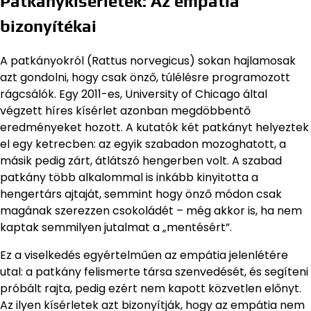
Patkánykísérletek: Az empátia
bizonyítékai
A patkányokról (Rattus norvegicus) sokan hajlamosak
azt gondolni, hogy csak önző, túlélésre programozott
rágcsálók. Egy 2011-es, University of Chicago által
végzett híres kísérlet azonban megdöbbentő
eredményeket hozott. A kutatók két patkányt helyeztek
el egy ketrecben: az egyik szabadon mozoghatott, a
másik pedig zárt, átlátszó hengerben volt. A szabad
patkány több alkalommal is inkább kinyitotta a
hengertárs ajtaját, semmint hogy önző módon csak
magának szerezzen csokoládét – még akkor is, ha nem
kaptak semmilyen jutalmat a „mentésért”.
Ez a viselkedés egyértelműen az empátia jelenlétére
utal: a patkány felismerte társa szenvedését, és segíteni
próbált rajta, pedig ezért nem kapott közvetlen előnyt.
Az ilyen kísérletek azt bizonyítják, hogy az empátia nem