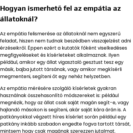
Hogyan ismerhető fel az empátia az
állatoknál?
Az empátia felismerése az állatoknál nem egyszerű
feladat, hiszen nem tudnak beszédben visszajelzést adni
érzéseikről. Éppen ezért a kutatók főként viselkedéses
megfigyeléseket és kísérleteket alkalmaznak. Ilyen
például, amikor egy állat vigasztaló gesztust tesz egy
másik, bajba jutott társának, vagy amikor megkísérli
megmenteni, segíteni őt egy nehéz helyzetben.
Az empátia mérésére szolgáló kísérletek gyakran
használnak összehasonlító módszereket is: például
megnézik, hogy az állat csak saját magán segít-e, vagy
hajlandó másokon is segíteni, akár saját kára árán is. A
patkányokkal végzett híres kísérlet során például egy
patkány inkább szabadon engedte fogva tartott társát,
mintsem hogy csak magának szerezzen jutalmat.