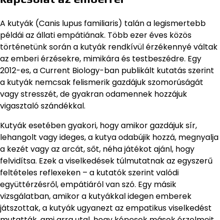
A kutyák (Canis lupus familiaris) talán a legismertebb
példái az állati empátiának. Több ezer éves közös
történetünk során a kutyák rendkívül érzékennyé váltak
az emberi érzésekre, mimikára és testbeszédre. Egy
2012-es, a Current Biology-ban publikált kutatás szerint
a kutyák nemcsak felismerik gazdájuk szomorúságát
vagy stresszét, de gyakran odamennek hozzájuk
vigasztaló szándékkal.
Kutyák esetében gyakori, hogy amikor gazdájuk sír,
lehangolt vagy ideges, a kutya odabújik hozzá, megnyalja
a kezét vagy az arcát, sőt, néha játékot ajánl, hogy
felvidítsa. Ezek a viselkedések túlmutatnak az egyszerű
feltételes reflexeken – a kutatók szerint valódi
együttérzésről, empátiáról van szó. Egy másik
vizsgálatban, amikor a kutyákkal idegen emberek
játszottak, a kutyák ugyanezt az empatikus viselkedést
mutatták, ami arra utal, hogy képesek mások érzelmeit