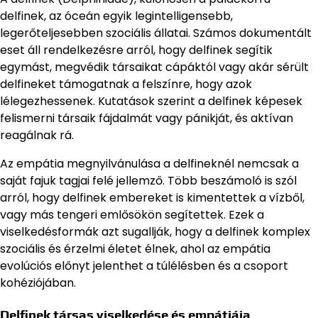
delfinek, az óceán egyik legintelligensebb,
legerőteljesebben szociális állatai. Számos dokumentált
eset áll rendelkezésre arról, hogy delfinek segítik
egymást, megvédik társaikat cápáktól vagy akár sérült
delfineket támogatnak a felszínre, hogy azok
lélegezhessenek. Kutatások szerint a delfinek képesek
felismerni társaik fájdalmát vagy pánikját, és aktívan
reagálnak rá.
Az empátia megnyilvánulása a delfineknél nemcsak a
saját fajuk tagjai felé jellemző. Több beszámoló is szól
arról, hogy delfinek embereket is kimentettek a vízből,
vagy más tengeri emlősökön segítettek. Ezek a
viselkedésformák azt sugallják, hogy a delfinek komplex
szociális és érzelmi életet élnek, ahol az empátia
evolúciós előnyt jelenthet a túlélésben és a csoport
kohéziójában.
Delfinek társas viselkedése és empátiája