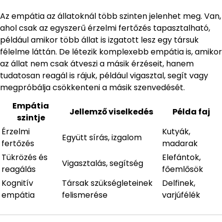
Az empátia az állatoknál több szinten jelenhet meg. Van,
ahol csak az egyszerű érzelmi fertőzés tapasztalható,
például amikor több állat is izgatott lesz egy társuk
félelme láttán. De létezik komplexebb empátia is, amikor
az állat nem csak átveszi a másik érzéseit, hanem
tudatosan reagál is rájuk, például vigasztal, segít vagy
megpróbálja csökkenteni a másik szenvedését.
Empátia
Jellemző viselkedés
Példa faj
szintje
Érzelmi
Kutyák,
Együtt sírás, izgalom
fertőzés
madarak
Tükrözés és
Elefántok,
Vigasztalás, segítség
reagálás
főemlősök
Kognitív
Társak szükségleteinek
Delfinek,
empátia
felismerése
varjúfélék