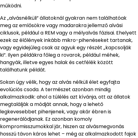
működni.
Az „alvásnélküli” állatoknál gyakran nem találhatóak
meg az emlősökre vagy madarakra jellemző alvási
ciklusok, például a REM vagy a mélyalvás fázisai. Ehelyett
ezek az élőlények inkább mikro-pihenéseket tartanak,
vagy egyidejűleg csak az agyuk egy részét „kapcsolják
ki”. Ilyen példákra főleg a rovarok, például méhek,
hangyák, illetve egyes halak és cetfélék között
találhatunk példát.
Sokan úgy vélik, hogy az alvás nélküli élet egyfajta
evolúciós csoda. A természet azonban mindig
alkalmazkodik: ahol a túlélés azt kívánja, ott az állatok
megtalálják a módját annak, hogy a lehető
legkevesebbet pihenjenek, vagy akár ébren is
regenerálódjanak. Ez azonban komoly
kompromisszumokkal jár, hiszen az alvásmegvonás
hosszú távon káros lehet – még az alkalmazkodott fajok