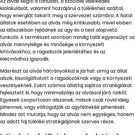
Az alvás segíti a tanulást, a szociális viselkedés
kialakulását, valamint hozzájárul a túléléshez azáltal,
hogy energiát takarít meg a szervezet számára. A fiatal
állatok esetében az alvás még kritikusabb, mivel ebben
az időszakban fejlődnek az agy és a test alapvető
funkciói. A természet azonban mindig talál egyensúlyt: az
alvás mennyisége és minősége a környezeti
kihívásokhoz, a ragadozók jelenlétéhez és az
életmódhoz igazodik.
Másrészt az alvás hátrányokkal is járhat: amíg az állat
alszik, kiszolgáltatott a ragadozóknak vagy a környezeti
veszélyeknek. Ezért számos állatfaj sajátos stratégiákat
fejlesztett ki, hogy minimalizálja az alvással járó rizikót.
Egyesek csoportosan alszanak, mások csak rövid ideig
pihennek, vagy váltogatják az agyféltekék pihenését.
Mindez azt mutatja, hogy az alvás nem egységes, hanem
az adott faj túlélési stratégiájának szerves része.