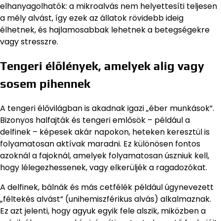
elhanyagolhatók: a mikroalvás nem helyettesíti teljesen
a mély alvást, így ezek az állatok rövidebb ideig
élhetnek, és hajlamosabbak lehetnek a betegségekre
vagy stresszre.
Tengeri élőlények, amelyek alig vagy
sosem pihennek
A tengeri élővilágban is akadnak igazi „éber munkások”.
Bizonyos halfajták és tengeri emlősök – például a
delfinek – képesek akár napokon, heteken keresztül is
folyamatosan aktívak maradni. Ez különösen fontos
azoknál a fajoknál, amelyek folyamatosan úszniuk kell,
hogy lélegezhessenek, vagy elkerüljék a ragadozókat.
A delfinek, bálnák és más cetfélék például úgynevezett
„féltekés alvást” (unihemiszférikus alvás) alkalmaznak.
Ez azt jelenti, hogy agyuk egyik fele alszik, miközben a