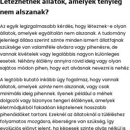
Létezhetnek állatok, amelyek tényleg
nem alszanak?
Az egyik legizgalmasabb kérdés, hogy léteznek-e olyan
állatok, amelyek egyáltalán nem alszanak. A tudomány
jelenlegi állása szerint szinte minden ismert állatfajnak
szüksége van valamiféle alvásra vagy pihenésre, de
vannak kivételek vagy legalábbis nagyon különleges
esetek. Néhány élőlény annyira rövid ideig vagy olyan
sajátos módon pihen, hogy ezt alvásnak nevezni is nehéz.
A legtöbb kutató inkább úgy fogalmaz, hogy vannak
állatok, amelyek
szinte
nem alszanak, vagy csak
minimális ideig pihennek. Ilyenek például a méhek
dolgozói vagy bizonyos tengeri élőlények, amelyek
életmódjukból fakadóan képtelenek hosszabb
pihenőidőket tartani. Ezeknél az állatoknál a túléléshez
folyamatos mozgásra, éberségre van szükség, így
evolúciós előnyt jelent, ha képesek szinte alvás nélkül is