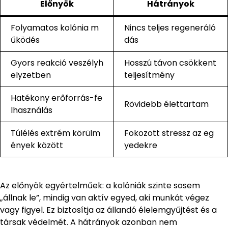
Előnyök
Hátrányok
Folyamatos kolónia m
Nincs teljes regeneráló
űködés
dás
Gyors reakció veszélyh
Hosszú távon csökkent
elyzetben
teljesítmény
Hatékony erőforrás-fe
Rövidebb élettartam
lhasználás
Túlélés extrém körülm
Fokozott stressz az eg
ények között
yedekre
Az előnyök egyértelműek: a kolóniák szinte sosem
„állnak le”, mindig van aktív egyed, aki munkát végez
vagy figyel. Ez biztosítja az állandó élelemgyűjtést és a
társak védelmét. A hátrányok azonban nem