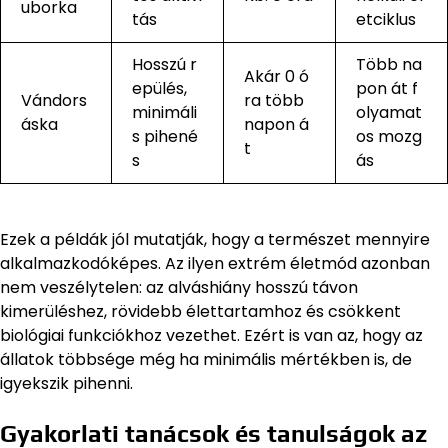
uborka
tás
etciklus
Hosszú r
Több na
Akár 0 ó
epülés,
pon át f
Vándors
ra több
minimáli
olyamat
áska
napon á
s pihené
os mozg
t
s
ás
Ezek a példák jól mutatják, hogy a természet mennyire
alkalmazkodóképes. Az ilyen extrém életmód azonban
nem veszélytelen: az alváshiány hosszú távon
kimerüléshez, rövidebb élettartamhoz és csökkent
biológiai funkciókhoz vezethet. Ezért is van az, hogy az
állatok többsége még ha minimális mértékben is, de
igyekszik pihenni.
Gyakorlati tanácsok és tanulságok az