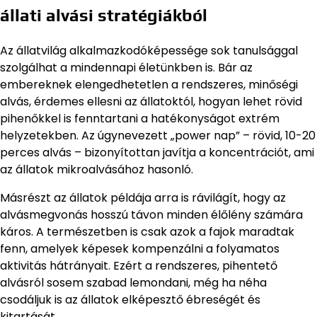
állati alvási stratégiákból
Az állatvilág alkalmazkodóképessége sok tanulsággal
szolgálhat a mindennapi életünkben is. Bár az
embereknek elengedhetetlen a rendszeres, minőségi
alvás, érdemes ellesni az állatoktól, hogyan lehet rövid
pihenőkkel is fenntartani a hatékonyságot extrém
helyzetekben. Az úgynevezett „power nap” – rövid, 10-20
perces alvás – bizonyítottan javítja a koncentrációt, ami
az állatok mikroalvásához hasonló.
Másrészt az állatok példája arra is rávilágít, hogy az
alvásmegvonás hosszú távon minden élőlény számára
káros. A természetben is csak azok a fajok maradtak
fenn, amelyek képesek kompenzálni a folyamatos
aktivitás hátrányait. Ezért a rendszeres, pihentető
alvásról sosem szabad lemondani, még ha néha
csodáljuk is az állatok elképesztő ébreségét és
kitartását.