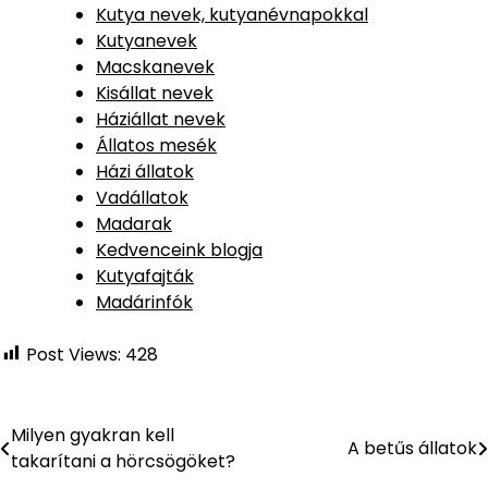
Kutya nevek, kutyanévnapokkal
Kutyanevek
Macskanevek
Kisállat nevek
Háziállat nevek
Állatos mesék
Házi állatok
Vadállatok
Madarak
Kedvenceink blogja
Kutyafajták
Madárinfók
Post Views:
428
Milyen gyakran kell
Bejegyzés
A betűs állatok
takarítani a hörcsögöket?
navigáció