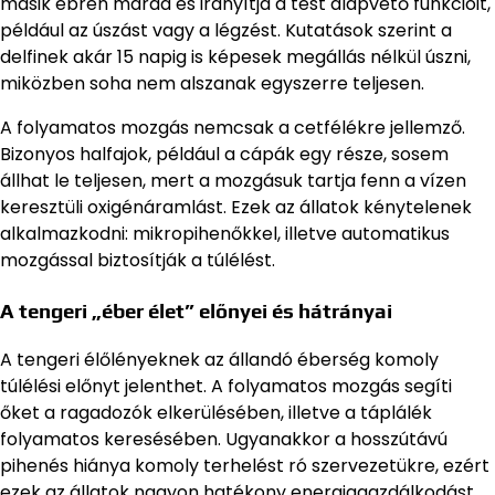
másik ébren marad és irányítja a test alapvető funkcióit,
például az úszást vagy a légzést. Kutatások szerint a
delfinek akár 15 napig is képesek megállás nélkül úszni,
miközben soha nem alszanak egyszerre teljesen.
A folyamatos mozgás nemcsak a cetfélékre jellemző.
Bizonyos halfajok, például a cápák egy része, sosem
állhat le teljesen, mert a mozgásuk tartja fenn a vízen
keresztüli oxigénáramlást. Ezek az állatok kénytelenek
alkalmazkodni: mikropihenőkkel, illetve automatikus
mozgással biztosítják a túlélést.
A tengeri „éber élet” előnyei és hátrányai
A tengeri élőlényeknek az állandó éberség komoly
túlélési előnyt jelenthet. A folyamatos mozgás segíti
őket a ragadozók elkerülésében, illetve a táplálék
folyamatos keresésében. Ugyanakkor a hosszútávú
pihenés hiánya komoly terhelést ró szervezetükre, ezért
ezek az állatok nagyon hatékony energiagazdálkodást