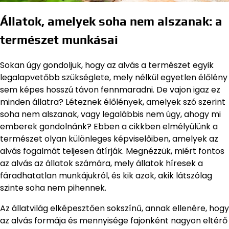
Állatok, amelyek soha nem alszanak: a
természet munkásai
Sokan úgy gondoljuk, hogy az alvás a természet egyik
legalapvetőbb szükséglete, mely nélkül egyetlen élőlény
sem képes hosszú távon fennmaradni. De vajon igaz ez
minden állatra? Léteznek élőlények, amelyek szó szerint
soha nem alszanak, vagy legalábbis nem úgy, ahogy mi
emberek gondolnánk? Ebben a cikkben elmélyülünk a
természet olyan különleges képviselőiben, amelyek az
alvás fogalmát teljesen átírják. Megnézzük, miért fontos
az alvás az állatok számára, mely állatok híresek a
fáradhatatlan munkájukról, és kik azok, akik látszólag
szinte soha nem pihennek.
Az állatvilág elképesztően sokszínű, annak ellenére, hogy
az alvás formája és mennyisége fajonként nagyon eltérő