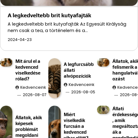
A legkedveltebb brit kutyafajták
A legkedveltebb brit kutyafajták Az Egyesült Királyság
nem csak a tea, a történelem és a…
2024-04-23
Mit árul el a
Állatok, aki
A legfurcsább
kedvenced
felismerik a
állati
viselkedése
hangulatvá
alvópozíciók
rólad?
ozást
Kedvenceink
Kedvenceink
Kedvence
2026-08-05
2026-08-07
2026-08
Állati
Miért
érdekesség
Állatok, akik
viselkedik
, amik
képesek
furcsán a
megváltozt
problémát
kedvenced
ák a
megoldani
vihar előtt?
gondolkod