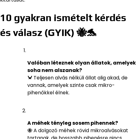
10 gyakran ismételt kérdés
és válasz (GYIK) 🐝🐬
Valóban léteznek olyan állatok, amelyek
soha nem alszanak?
🦀 Teljesen alvás nélküli állat alig akad, de
vannak, amelyek szinte csak mikro-
pihenőkkel élnek.
A méhek tényleg sosem pihennek?
🐝 A dolgozó méhek rövid mikroalvásokat
tartanak, de hosszabb pihenésre nincs