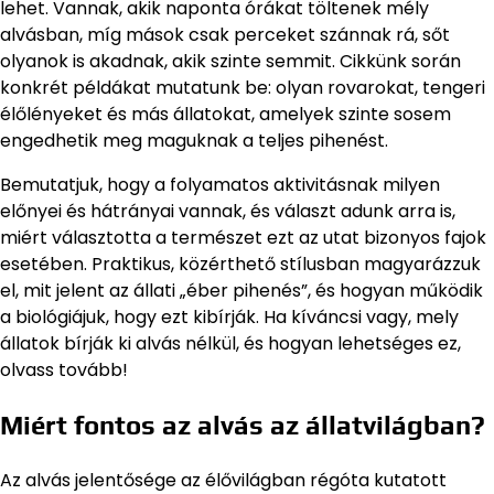
lehet. Vannak, akik naponta órákat töltenek mély
alvásban, míg mások csak perceket szánnak rá, sőt
olyanok is akadnak, akik szinte semmit. Cikkünk során
konkrét példákat mutatunk be: olyan rovarokat, tengeri
élőlényeket és más állatokat, amelyek szinte sosem
engedhetik meg maguknak a teljes pihenést.
Bemutatjuk, hogy a folyamatos aktivitásnak milyen
előnyei és hátrányai vannak, és választ adunk arra is,
miért választotta a természet ezt az utat bizonyos fajok
esetében. Praktikus, közérthető stílusban magyarázzuk
el, mit jelent az állati „éber pihenés”, és hogyan működik
a biológiájuk, hogy ezt kibírják. Ha kíváncsi vagy, mely
állatok bírják ki alvás nélkül, és hogyan lehetséges ez,
olvass tovább!
Miért fontos az alvás az állatvilágban?
Az alvás jelentősége az élővilágban régóta kutatott