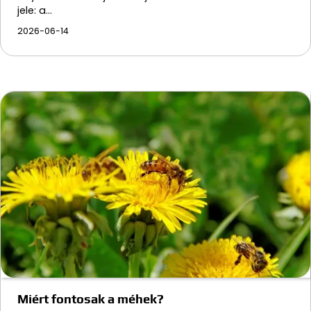
jele: a…
2026-06-14
Miért fontosak a méhek?