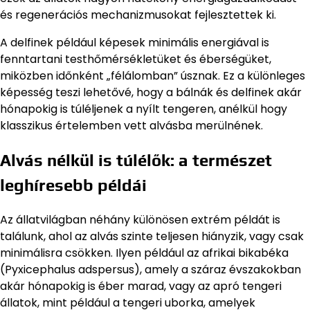
és regenerációs mechanizmusokat fejlesztettek ki.
A delfinek például képesek minimális energiával is
fenntartani testhőmérsékletüket és éberségüket,
miközben időnként „félálomban” úsznak. Ez a különleges
képesség teszi lehetővé, hogy a bálnák és delfinek akár
hónapokig is túléljenek a nyílt tengeren, anélkül hogy
klasszikus értelemben vett alvásba merülnének.
Alvás nélkül is túlélők: a természet
leghíresebb példái
Az állatvilágban néhány különösen extrém példát is
találunk, ahol az alvás szinte teljesen hiányzik, vagy csak
minimálisra csökken. Ilyen például az afrikai bikabéka
(Pyxicephalus adspersus), amely a száraz évszakokban
akár hónapokig is éber marad, vagy az apró tengeri
állatok, mint például a tengeri uborka, amelyek