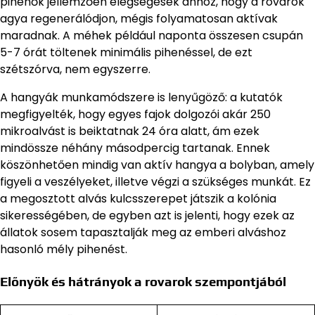
pihenők jellemzően elégségesek ahhoz, hogy a rovarok
agya regenerálódjon, mégis folyamatosan aktívak
maradnak. A méhek például naponta összesen csupán
5-7 órát töltenek minimális pihenéssel, de ezt
szétszórva, nem egyszerre.
A hangyák munkamódszere is lenyűgöző: a kutatók
megfigyelték, hogy egyes fajok dolgozói akár 250
mikroalvást is beiktatnak 24 óra alatt, ám ezek
mindössze néhány másodpercig tartanak. Ennek
köszönhetően mindig van aktív hangya a bolyban, amely
figyeli a veszélyeket, illetve végzi a szükséges munkát. Ez
a megosztott alvás kulcsszerepet játszik a kolónia
sikerességében, de egyben azt is jelenti, hogy ezek az
állatok sosem tapasztalják meg az emberi alváshoz
hasonló mély pihenést.
Előnyök és hátrányok a rovarok szempontjából