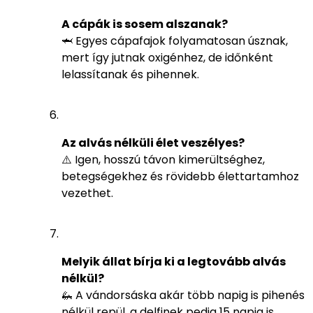
A cápák is sosem alszanak?
🦈 Egyes cápafajok folyamatosan úsznak,
mert így jutnak oxigénhez, de időnként
lelassítanak és pihennek.
Az alvás nélküli élet veszélyes?
⚠️ Igen, hosszú távon kimerültséghez,
betegségekhez és rövidebb élettartamhoz
vezethet.
Melyik állat bírja ki a legtovább alvás
nélkül?
🦗 A vándorsáska akár több napig is pihenés
nélkül repül, a delfinek pedig 15 napig is