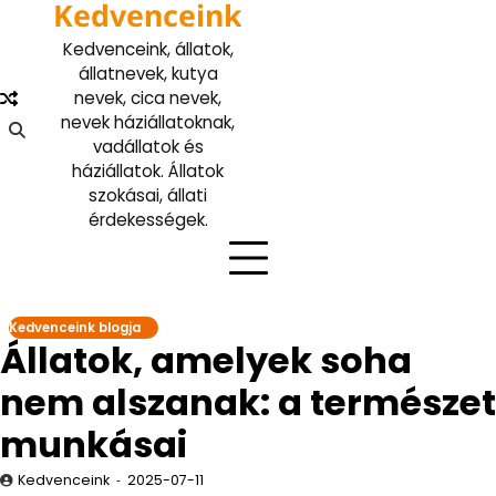
Kedvenceink
Skip
to
Kedvenceink, állatok,
content
állatnevek, kutya
nevek, cica nevek,
nevek háziállatoknak,
vadállatok és
háziállatok. Állatok
szokásai, állati
érdekességek.
Kedvenceink blogja
Állatok, amelyek soha
nem alszanak: a természet
munkásai
Kedvenceink
2025-07-11