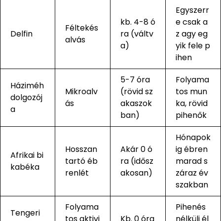
Egyszerr
kb. 4-8 ó
e csak a
Féltekés
Delfin
ra (váltv
z agy eg
alvás
a)
yik fele p
ihen
5-7 óra
Folyama
Háziméh
Mikroalv
(rövid sz
tos mun
dolgozój
ás
akaszok
ka, rövid
a
ban)
pihenők
Hónapok
Hosszan
Akár 0 ó
ig ébren
Afrikai bi
tartó éb
ra (idősz
marad s
kabéka
renlét
akosan)
záraz év
szakban
Folyama
Pihenés
Tengeri
tos aktivi
Kb. 0 óra
nélküli él