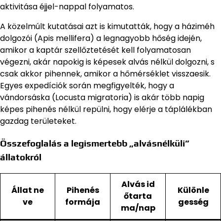
aktivitása éjjel-nappal folyamatos.
A közelmúlt kutatásai azt is kimutatták, hogy a háziméh
dolgozói (Apis mellifera) a legnagyobb hőség idején,
amikor a kaptár szellőztetését kell folyamatosan
végezni, akár napokig is képesek alvás nélkül dolgozni, s
csak akkor pihennek, amikor a hőmérséklet visszaesik.
Egyes expedíciók során megfigyelték, hogy a
vándorsáska (Locusta migratoria) is akár több napig
képes pihenés nélkül repülni, hogy elérje a táplálékban
gazdag területeket.
Összefoglalás a legismertebb „alvásnélküli”
állatokról
Alvás id
Állat ne
Pihenés
Különle
őtarta
ve
formája
gesség
ma/nap