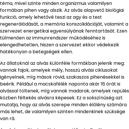
téma, mivel szinte minden organizmus valamilyen
formában pihen vagy alszik. Az alvás alapvető biológiai
funkció, amely lehetővé teszi az agy és a test
regenerálódását, a memória konszolidációját, valamint a
szervezet energetikai egyensúlyának fenntartását. Ezen
túlmenően az immunrendszer működéséhez is
elengedhetetlen, hiszen a szervezet ekkor védekezik
hatékonyan a betegségek ellen.
Az állatoknál az alvás különféle formákban jelenik meg:
vannak fajok, amelyek mély, hosszú alvási ciklusokat
igényelnek, míg mások rövid, szakaszos pihenésekkel is
beérik. Például a macskafélék naponta akár 16 órát is
alvással töltenek, míg vannak madarak, amelyek repülés
közben féltekés alvásra képesek. Ez a sokszínűség azt
mutatja, hogy az alvás szerepe minden élőlény számára
más lehet, de valamilyen szinten mindenkinek szüksége
van rá.