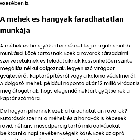
esetében is.
A méhek és hangyák fáradhatatlan
munkája
A méhek és hangyák a természet legszorgalmasabb
munkásai közé tartoznak. Ezek a rovarok társadalmi
szervezetüknek és feladataiknak köszönhetően szinte
megállás nélkül dolgoznak, legyen szó virágpor
gyűjtéséről, kaptárépítésről vagy a kolónia védelméről.
A dolgozó méhek például naponta akár 12 millió virágot is
meglátogatnak, hogy elegendő nektárt gyűjtsenek a
kaptár számára.
De hogyan pihennek ezek a fáradhatatlan rovarok?
Kutatások szerint a méhek és a hangyák is képesek
rövid, néhány másodpercig tartó mikroalvásokat
beiktatni a napi tevékenységeik közé. Ezek az apró