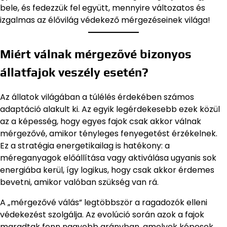
bele, és fedezzük fel együtt, mennyire változatos és
izgalmas az élővilág védekező mérgezéseinek világa!
Miért válnak mérgezővé bizonyos
állatfajok veszély esetén?
Az állatok világában a túlélés érdekében számos
adaptáció alakult ki. Az egyik legérdekesebb ezek közül
az a képesség, hogy egyes fajok csak akkor válnak
mérgezővé, amikor tényleges fenyegetést érzékelnek.
Ez a stratégia energetikailag is hatékony: a
méreganyagok előállítása vagy aktiválása ugyanis sok
energiába kerül, így logikus, hogy csak akkor érdemes
bevetni, amikor valóban szükség van rá.
A „mérgezővé válás” legtöbbször a ragadozók elleni
védekezést szolgálja. Az evolúció során azok a fajok
maradtak fenn nagyobb arányban, amelyek képesek