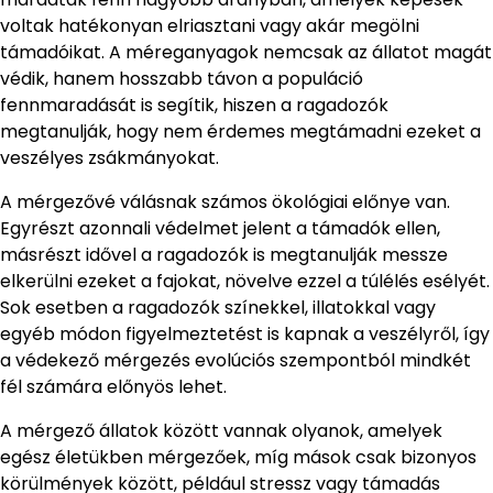
voltak hatékonyan elriasztani vagy akár megölni
támadóikat. A méreganyagok nemcsak az állatot magát
védik, hanem hosszabb távon a populáció
fennmaradását is segítik, hiszen a ragadozók
megtanulják, hogy nem érdemes megtámadni ezeket a
veszélyes zsákmányokat.
A mérgezővé válásnak számos ökológiai előnye van.
Egyrészt azonnali védelmet jelent a támadók ellen,
másrészt idővel a ragadozók is megtanulják messze
elkerülni ezeket a fajokat, növelve ezzel a túlélés esélyét.
Sok esetben a ragadozók színekkel, illatokkal vagy
egyéb módon figyelmeztetést is kapnak a veszélyről, így
a védekező mérgezés evolúciós szempontból mindkét
fél számára előnyös lehet.
A mérgező állatok között vannak olyanok, amelyek
egész életükben mérgezőek, míg mások csak bizonyos
körülmények között, például stressz vagy támadás