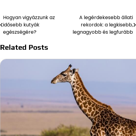
Hogyan vigyázzunk az
A legérdekesebb állati
Bejegyzés
idősebb kutyák
rekordok: a legkisebb,
navigáció
egészségére?
legnagyobb és legfurább
Related Posts