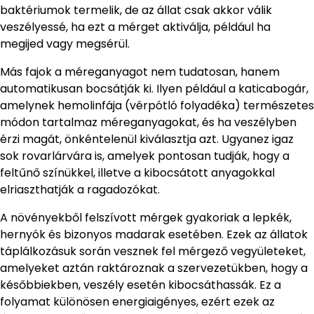
baktériumok termelik, de az állat csak akkor válik
veszélyessé, ha ezt a mérget aktiválja, például ha
megijed vagy megsérül.
Más fajok a méreganyagot nem tudatosan, hanem
automatikusan bocsátják ki. Ilyen például a katicabogár,
amelynek hemolinfája (vérpótló folyadéka) természetes
módon tartalmaz méreganyagokat, és ha veszélyben
érzi magát, önkéntelenül kiválasztja azt. Ugyanez igaz
sok rovarlárvára is, amelyek pontosan tudják, hogy a
feltűnő színükkel, illetve a kibocsátott anyagokkal
elriaszthatják a ragadozókat.
A növényekből felszívott mérgek gyakoriak a lepkék,
hernyók és bizonyos madarak esetében. Ezek az állatok
táplálkozásuk során vesznek fel mérgező vegyületeket,
amelyeket aztán raktároznak a szervezetükben, hogy a
későbbiekben, veszély esetén kibocsáthassák. Ez a
folyamat különösen energiaigényes, ezért ezek az