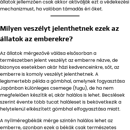
állatok jellemzően csak akkor aktiválják ezt a védekezési
mechanizmust, ha valóban támadás éri őket.
Milyen veszélyt jelenthetnek ezek az
állatok az emberekre?
Az állatok mérgezővé válása elsősorban a
természetben jelent veszélyt az emberre nézve, de
bizonyos esetekben akár házi kedvenceinkre, sőt, az
emberre is komoly veszélyt jelenthetnek. A
legismertebb példa a gömbhal, amelynek fogyasztása
Japánban különleges csemege (fugu), de ha nem
megfelelően készítik el, akár halálos is lehet. Becslések
szerint évente több tucat haláleset is bekövetkezik a
helytelenül elkészített gömbhal elfogyasztása miatt.
A nyílméregbékák mérge szintén halálos lehet az
emberre, azonban ezek a békák csak természetes