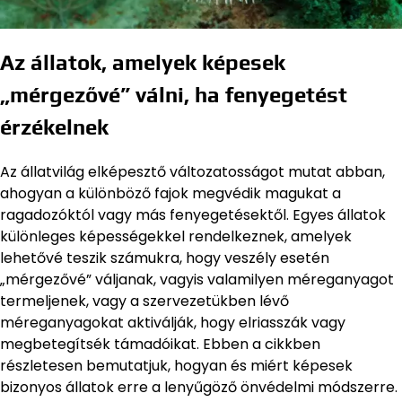
Az állatok, amelyek képesek
„mérgezővé” válni, ha fenyegetést
érzékelnek
Az állatvilág elképesztő változatosságot mutat abban,
ahogyan a különböző fajok megvédik magukat a
ragadozóktól vagy más fenyegetésektől. Egyes állatok
különleges képességekkel rendelkeznek, amelyek
lehetővé teszik számukra, hogy veszély esetén
„mérgezővé” váljanak, vagyis valamilyen méreganyagot
termeljenek, vagy a szervezetükben lévő
méreganyagokat aktiválják, hogy elriasszák vagy
megbetegítsék támadóikat. Ebben a cikkben
részletesen bemutatjuk, hogyan és miért képesek
bizonyos állatok erre a lenyűgöző önvédelmi módszerre.