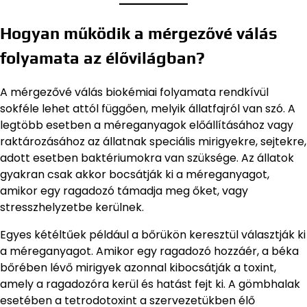
Hogyan működik a mérgezővé válás
folyamata az élővilágban?
A mérgezővé válás biokémiai folyamata rendkívül
sokféle lehet attól függően, melyik állatfajról van szó. A
legtöbb esetben a méreganyagok előállításához vagy
raktározásához az állatnak speciális mirigyekre, sejtekre,
adott esetben baktériumokra van szüksége. Az állatok
gyakran csak akkor bocsátják ki a méreganyagot,
amikor egy ragadozó támadja meg őket, vagy
stresszhelyzetbe kerülnek.
Egyes kétéltűek például a bőrükön keresztül választják ki
a méreganyagot. Amikor egy ragadozó hozzáér, a béka
bőrében lévő mirigyek azonnal kibocsátják a toxint,
amely a ragadozóra kerül és hatást fejt ki. A gömbhalak
esetében a tetrodotoxint a szervezetükben élő