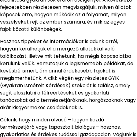
fejezetekben részletesen megvizsgáljuk, milyen állatok
képesek erre, hogyan működik ez a folyamat, milyen
veszélyeket rejt az ember számára, és mik az egyes
fajok közötti különbségek.
Hasznos tippeket és információkat is adunk arról,
hogyan kerülhetjük el a mérgező állatokkal való
találkozást, illetve mit tehetünk, ha mégis kapcsolatba
kerülünk velük. Bemutatjuk a legismertebb példákat, de
kevésbé ismert, ám annál érdekesebb fajokat is
megismerhetünk. A cikk végén egy részletes GYIK
(Gyakran Ismételt Kérdések) szekciót is találsz, amely
segít eloszlatni a félreértéseket és gyakorlati
tanácsokat ad a természetjáróknak, horgászoknak vagy
akár kisgyermekes családoknak is.
Célunk, hogy minden olvasó – legyen kezdő
természetjáró vagy tapasztalt biológus – hasznos,
gyakorlatias és érdekes tudással gazdagodjon. Vágjunk is