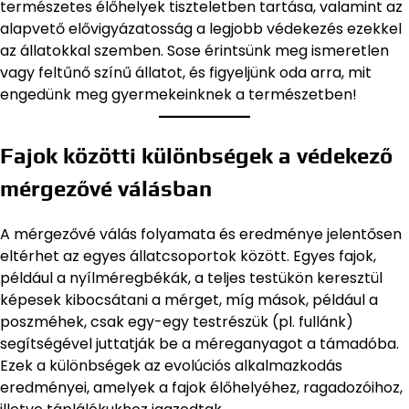
természetes élőhelyek tiszteletben tartása, valamint az
alapvető elővigyázatosság a legjobb védekezés ezekkel
az állatokkal szemben. Sose érintsünk meg ismeretlen
vagy feltűnő színű állatot, és figyeljünk oda arra, mit
engedünk meg gyermekeinknek a természetben!
Fajok közötti különbségek a védekező
mérgezővé válásban
A mérgezővé válás folyamata és eredménye jelentősen
eltérhet az egyes állatcsoportok között. Egyes fajok,
például a nyílméregbékák, a teljes testükön keresztül
képesek kibocsátani a mérget, míg mások, például a
poszméhek, csak egy-egy testrészük (pl. fullánk)
segítségével juttatják be a méreganyagot a támadóba.
Ezek a különbségek az evolúciós alkalmazkodás
eredményei, amelyek a fajok élőhelyéhez, ragadozóihoz,