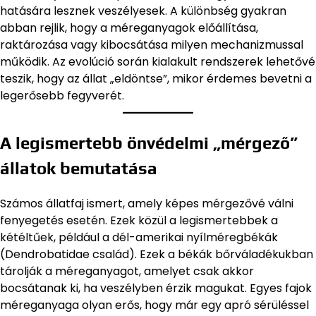
hatására lesznek veszélyesek. A különbség gyakran
abban rejlik, hogy a méreganyagok előállítása,
raktározása vagy kibocsátása milyen mechanizmussal
működik. Az evolúció során kialakult rendszerek lehetővé
teszik, hogy az állat „eldöntse”, mikor érdemes bevetni a
legerősebb fegyverét.
A legismertebb önvédelmi „mérgező”
állatok bemutatása
Számos állatfaj ismert, amely képes mérgezővé válni
fenyegetés esetén. Ezek közül a legismertebbek a
kétéltűek, például a dél-amerikai nyílméregbékák
(Dendrobatidae család). Ezek a békák bőrváladékukban
tárolják a méreganyagot, amelyet csak akkor
bocsátanak ki, ha veszélyben érzik magukat. Egyes fajok
méreganyaga olyan erős, hogy már egy apró sérüléssel