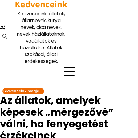
Kedvenceink
Skip
to
Kedvenceink, állatok,
content
állatnevek, kutya
nevek, cica nevek,
nevek háziállatoknak,
vadállatok és
háziállatok. Állatok
szokásai, állati
érdekességek.
Kedvenceink blogja
Az állatok, amelyek
képesek „mérgezővé”
válni, ha fenyegetést
érzékelnek