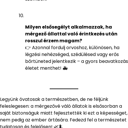
Milyen elsősegélyt alkalmazzak, ha
mérgező állattal való érintkezés után
rosszul érzem magam?
👉 Azonnal fordulj orvoshoz, különösen, ha
légzési nehézséged, szédülésed vagy erős
bőrtüneted jelentkezik – a gyors beavatkozás
életet menthet! 🚑
Legyünk óvatosak a természetben, de ne féljünk
feleslegesen: a mérgezővé váló állatok is elsősorban a
saját biztonságuk miatt fejlesztették ki ezt a képességet,
nem pedig az ember ártására. Fedezd fel a természetet
tudatosan és felelősen! 🌿🦎