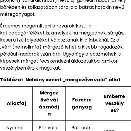
pitohui (Pitohui dichrous) nevű új-guineai madár, amely
bőrében és tollazatában tárolja a batrachotoxin nevű
méreganyagot.
Érdemes megemlíteni a rovarok közül a
katicabogárféléket is, amelyek ha megijednek, sárgás,
keserű ízű folyadékot választanak ki a lábuknál. Ez a
„vér” (hemolimfa) mérgező lehet a kisebb ragadozók,
például madarak számára. Ugyanígy a poszméhek is
képesek mérget fecskendezni áldozatukba, amikor
veszélyben érzik magukat.
Táblázat: Néhány ismert „mérgezővé váló” állat
Mérgez
Emberre
ővé vál
Fő mére
Állatfaj
veszély
ás módj
ganyag
es?
a
Nyílmér
Bőr vála
Batrach