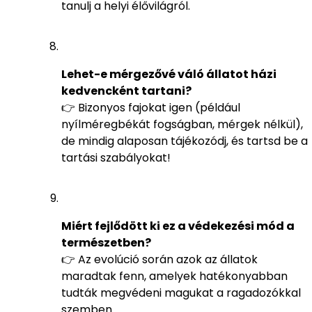
tanulj a helyi élővilágról.
Lehet-e mérgezővé váló állatot házi
kedvencként tartani?
👉 Bizonyos fajokat igen (például
nyílméregbékát fogságban, mérgek nélkül),
de mindig alaposan tájékozódj, és tartsd be a
tartási szabályokat!
Miért fejlődött ki ez a védekezési mód a
természetben?
👉 Az evolúció során azok az állatok
maradtak fenn, amelyek hatékonyabban
tudták megvédeni magukat a ragadozókkal
szemben.