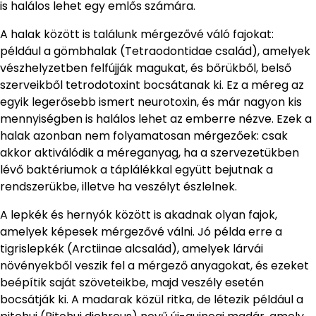
is halálos lehet egy emlős számára.
A halak között is találunk mérgezővé váló fajokat:
például a gömbhalak (Tetraodontidae család), amelyek
vészhelyzetben felfújják magukat, és bőrükből, belső
szerveikből tetrodotoxint bocsátanak ki. Ez a méreg az
egyik legerősebb ismert neurotoxin, és már nagyon kis
mennyiségben is halálos lehet az emberre nézve. Ezek a
halak azonban nem folyamatosan mérgezőek: csak
akkor aktiválódik a méreganyag, ha a szervezetükben
lévő baktériumok a táplálékkal együtt bejutnak a
rendszerükbe, illetve ha veszélyt észlelnek.
A lepkék és hernyók között is akadnak olyan fajok,
amelyek képesek mérgezővé válni. Jó példa erre a
tigrislepkék (Arctiinae alcsalád), amelyek lárvái
növényekből veszik fel a mérgező anyagokat, és ezeket
beépítik saját szöveteikbe, majd veszély esetén
bocsátják ki. A madarak közül ritka, de létezik például a