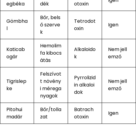
Igen
egbéka
dék
otoxin
Bőr, bels
Gömbha
Tetrodot
ő szerve
Igen
l
oxin
k
Hemolim
Katicab
Alkaloido
Nem jell
fa kibocs
ogár
k
emző
átás
Felszívot
Pyrrolizid
Tigrislep
t növény
Nem jell
in alkaloi
ke
i mérega
emző
dok
nyagok
Pitohui
Bőr/tolla
Batrach
Igen
madár
zat
otoxin