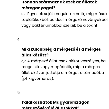
Honnan származnak ezek az állatok
méreganyagai?
👉 Egyesek saját maguk termelik, míg mások
táplálékukból, például mérgező növényekből
vagy baktériumokból szerzik be a toxint.
Mi a különbség a mérgező és a mérges
állat között?
👉 A mérgező állat csak akkor veszélyes, ha
megeszik vagy megérintik, míg a mérges
állat aktívan juttatja a mérget a támadóba
(pl. kígyómarás).
Találkozhatok Magyarországon
mérgezővé váló állatokkal?