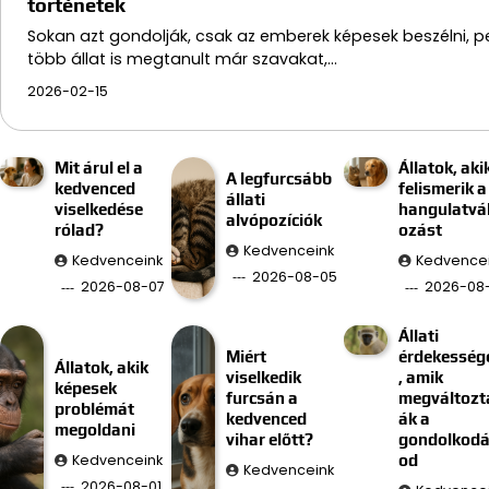
történetek
Sokan azt gondolják, csak az emberek képesek beszélni, p
több állat is megtanult már szavakat,…
2026-02-15
Mit árul el a
Állatok, aki
A legfurcsább
kedvenced
felismerik a
állati
viselkedése
hangulatvá
alvópozíciók
rólad?
ozást
Kedvenceink
Kedvenceink
Kedvence
2026-08-05
2026-08-07
2026-08
Állati
Miért
érdekesség
Állatok, akik
viselkedik
, amik
képesek
furcsán a
megváltozt
problémát
kedvenced
ák a
megoldani
vihar előtt?
gondolkod
Kedvenceink
od
Kedvenceink
2026-08-01