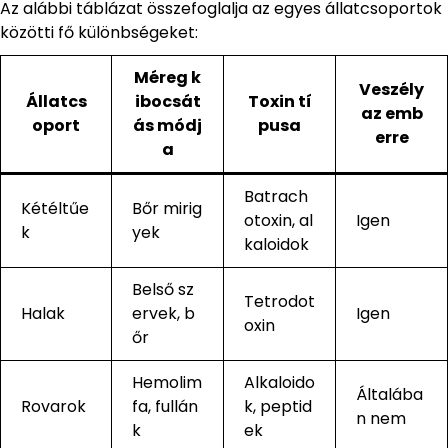
Az alábbi táblázat összefoglalja az egyes állatcsoportok
közötti fő különbségeket:
Méreg k
Veszély
Állatcs
ibocsát
Toxin tí
az emb
oport
ás módj
pusa
erre
a
Batrach
Kétéltűe
Bőr mirig
otoxin, al
Igen
k
yek
kaloidok
Belső sz
Tetrodot
Halak
ervek, b
Igen
oxin
őr
Hemolim
Alkaloido
Általába
Rovarok
fa, fullán
k, peptid
n nem
k
ek