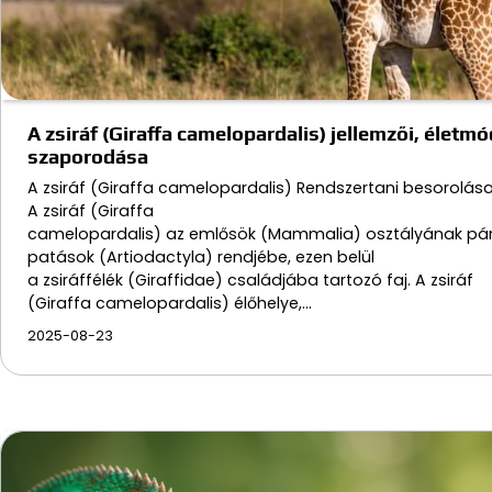
A zsiráf (Giraffa camelopardalis) jellemzői, életmó
szaporodása
A zsiráf (Giraffa camelopardalis) Rendszertani besorolás
A zsiráf (Giraffa
camelopardalis) az emlősök (Mammalia) osztályának pár
patások (Artiodactyla) rendjébe, ezen belül
a zsiráffélék (Giraffidae) családjába tartozó faj. A zsiráf
(Giraffa camelopardalis) élőhelye,…
2025-08-23