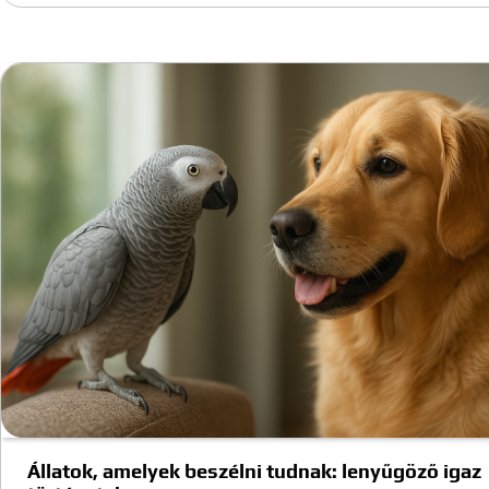
Állatok, amelyek beszélni tudnak: lenyűgöző igaz