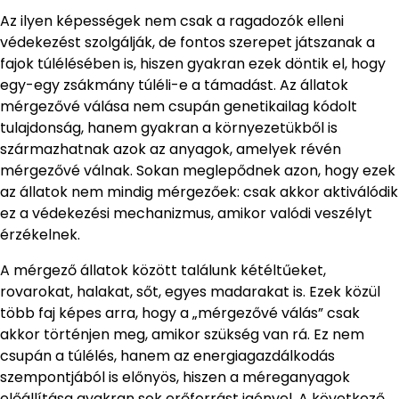
Az ilyen képességek nem csak a ragadozók elleni
védekezést szolgálják, de fontos szerepet játszanak a
fajok túlélésében is, hiszen gyakran ezek döntik el, hogy
egy-egy zsákmány túléli-e a támadást. Az állatok
mérgezővé válása nem csupán genetikailag kódolt
tulajdonság, hanem gyakran a környezetükből is
származhatnak azok az anyagok, amelyek révén
mérgezővé válnak. Sokan meglepődnek azon, hogy ezek
az állatok nem mindig mérgezőek: csak akkor aktiválódik
ez a védekezési mechanizmus, amikor valódi veszélyt
érzékelnek.
A mérgező állatok között találunk kétéltűeket,
rovarokat, halakat, sőt, egyes madarakat is. Ezek közül
több faj képes arra, hogy a „mérgezővé válás” csak
akkor történjen meg, amikor szükség van rá. Ez nem
csupán a túlélés, hanem az energiagazdálkodás
szempontjából is előnyös, hiszen a méreganyagok
előállítása gyakran sok erőforrást igényel. A következő