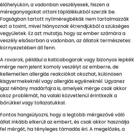
élőhelyükön, a vadonban veszélyesek, hiszen a
méreganyagokat ottani táplálékukból szerzik be.
Fogságban tartott nyílméregbékák nem tartalmazzák
ezt a toxint, mivel hiányoznak étrendjükből a szükséges
vegyületek. Ez azt mutatja, hogy az ember számára a
veszély elsősorban a vadonban, az állatok természetes
környezetében áll fenn.
A rovarok, például a katicabogarak vagy bizonyos lepkék
mérge nem jelent komoly veszélyt az emberre, de
kellemetlen allergiás reakciókat okozhat, különösen
kisgyermekeknél vagy allergiás egyéneknél. Ugyanez
igaz néhány madárfajra is, amelyek mérge csak akkor
okoz problémát, ha valaki közvetlenül érintkezik a
bőrükkel vagy tollazatukkal.
Fontos hangsúlyozni, hogy a legtöbb mérgezővé váló
állat inkább elkerüli az embert, és csak akkor használja
fel mérgét, ha tényleges támadás éri. A megelőzés, a