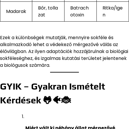
Bőr, tolla
Batrach
Ritka/ige
Madarak
zat
otoxin
n
Ezek a különbségek mutatják, mennyire sokféle és
alkalmazkodó lehet a védekező mérgezővé válás az
élővilágban. Az ilyen adaptációk hozzájárulnak a biológiai
sokféleséghez, és izgalmas kutatási területet jelentenek
a biológusok számára.
GYIK – Gyakran Ismételt
Kérdések 🐸🐠🐞
Miért vált ki néhány állat mérgezővé