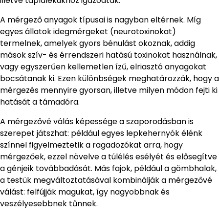
illetve táplálékukhoz igazodtak.
A mérgező anyagok típusai is nagyban eltérnek. Míg
egyes állatok idegmérgeket (neurotoxinokat)
termelnek, amelyek gyors bénulást okoznak, addig
mások szív- és érrendszeri hatású toxinokat használnak,
vagy egyszerűen kellemetlen ízű, elriasztó anyagokat
bocsátanak ki. Ezen különbségek meghatározzák, hogy a
mérgezés mennyire gyorsan, illetve milyen módon fejti ki
hatását a támadóra.
A mérgezővé válás képessége a szaporodásban is
szerepet játszhat: például egyes lepkehernyók élénk
színnel figyelmeztetik a ragadozókat arra, hogy
mérgezőek, ezzel növelve a túlélés esélyét és elősegítve
a génjeik továbbadását. Más fajok, például a gömbhalak,
a testük megváltoztatásával kombinálják a mérgezővé
válást: felfújják magukat, így nagyobbnak és
veszélyesebbnek tűnnek.