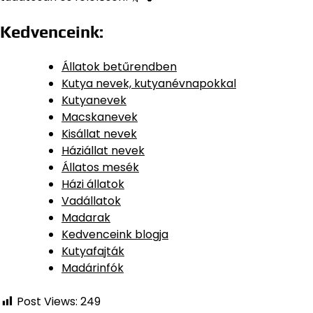
Kedvenceink:
Állatok betűrendben
Kutya nevek, kutyanévnapokkal
Kutyanevek
Macskanevek
Kisállat nevek
Háziállat nevek
Állatos mesék
Házi állatok
Vadállatok
Madarak
Kedvenceink blogja
Kutyafajták
Madárinfók
Post Views:
249