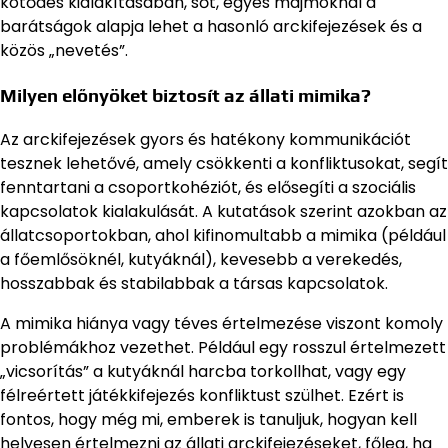
kötődés kialakításában, sőt, egyes majmoknál a
barátságok alapja lehet a hasonló arckifejezések és a
közös „nevetés”.
Milyen előnyöket biztosít az állati mimika?
Az arckifejezések gyors és hatékony kommunikációt
tesznek lehetővé, amely csökkenti a konfliktusokat, segít
fenntartani a csoportkohéziót, és elősegíti a szociális
kapcsolatok kialakulását. A kutatások szerint azokban az
állatcsoportokban, ahol kifinomultabb a mimika (például
a főemlősöknél, kutyáknál), kevesebb a verekedés,
hosszabbak és stabilabbak a társas kapcsolatok.
A mimika hiánya vagy téves értelmezése viszont komoly
problémákhoz vezethet. Például egy rosszul értelmezett
„vicsorítás” a kutyáknál harcba torkollhat, vagy egy
félreértett játékkifejezés konfliktust szülhet. Ezért is
fontos, hogy még mi, emberek is tanuljuk, hogyan kell
helyesen értelmezni az állati arckifejezéseket, főleg, ha