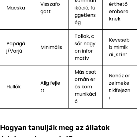
kommun
Visszafo
érthető
Macska
ikáció, fü
gott
embere
ggetlens
knek
ég
Tollak, c
Keveseb
Papagá
sőr nagy
Minimális
b mimik
j/Varjú
on infor
ai „szín”
matív
Más csat
Nehéz ér
ornán er
Alig fejle
zelmeke
Hüllők
ős kom
tt
t kifejezn
munikáci
i
ó
Hogyan tanulják meg az állatok