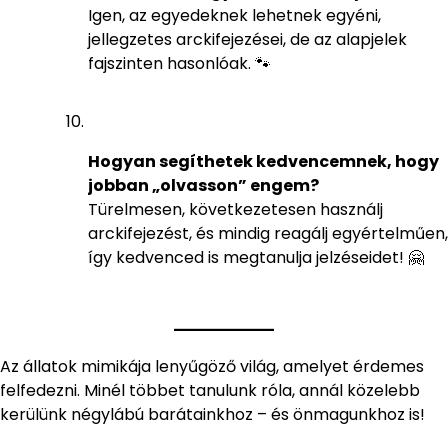
Igen, az egyedeknek lehetnek egyéni,
jellegzetes arckifejezései, de az alapjelek
fajszinten hasonlóak. 🐾
Hogyan segíthetek kedvencemnek, hogy
jobban „olvasson” engem?
Türelmesen, következetesen használj
arckifejezést, és mindig reagálj egyértelműen,
így kedvenced is megtanulja jelzéseidet! 🤗
Az állatok mimikája lenyűgöző világ, amelyet érdemes
felfedezni. Minél többet tanulunk róla, annál közelebb
kerülünk négylábú barátainkhoz – és önmagunkhoz is!