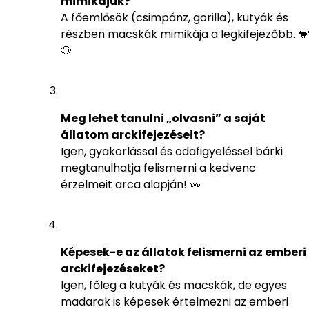
mimikájuk?
A főemlősök (csimpánz, gorilla), kutyák és
részben macskák mimikája a legkifejezőbb. 🐒
🐶
Meg lehet tanulni „olvasni” a saját
állatom arckifejezéseit?
Igen, gyakorlással és odafigyeléssel bárki
megtanulhatja felismerni a kedvenc
érzelmeit arca alapján! 👀
Képesek-e az állatok felismerni az emberi
arckifejezéseket?
Igen, főleg a kutyák és macskák, de egyes
madarak is képesek értelmezni az emberi