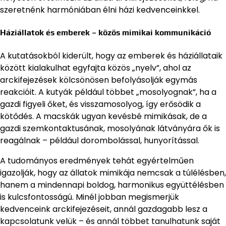
szeretnénk harmóniában élni házi kedvenceinkkel.
Háziállatok és emberek – közös mimikai kommunikáció
A kutatásokból kiderült, hogy az emberek és háziállataik
között kialakulhat egyfajta közös „nyelv”, ahol az
arckifejezések kölcsönösen befolyásolják egymás
reakcióit. A kutyák például többet „mosolyognak”, ha a
gazdi figyeli őket, és visszamosolyog, így erősödik a
kötődés. A macskák ugyan kevésbé mimikásak, de a
gazdi szemkontaktusának, mosolyának látványára ők is
reagálnak – például dorombolással, hunyorítással.
A tudományos eredmények tehát egyértelműen
igazolják, hogy az állatok mimikája nemcsak a túlélésben,
hanem a mindennapi boldog, harmonikus együttélésben
is kulcsfontosságú. Minél jobban megismerjük
kedvenceink arckifejezéseit, annál gazdagabb lesz a
kapcsolatunk velük – és annál többet tanulhatunk saját