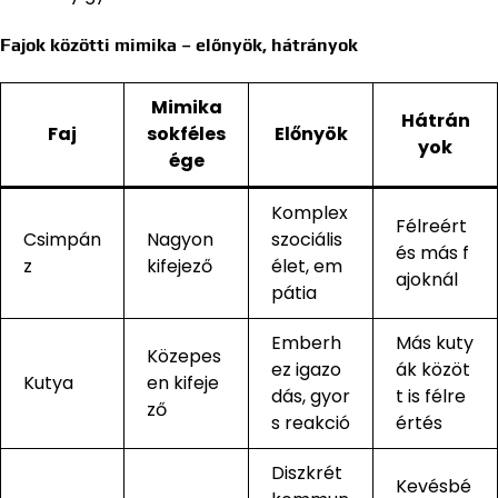
Fajok közötti mimika – előnyök, hátrányok
Mimika
Hátrán
Faj
sokféles
Előnyök
yok
ége
Komplex
Félreért
Csimpán
Nagyon
szociális
és más f
z
kifejező
élet, em
ajoknál
pátia
Emberh
Más kuty
Közepes
ez igazo
ák közöt
Kutya
en kifeje
dás, gyor
t is félre
ző
s reakció
értés
Diszkrét
Kevésbé