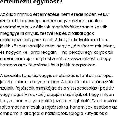
értelmezni egymást?
Az állati mimika értelmezése nem eredendően velük
született képesség, hanem nagy részben tanulás
eredménye is. Az állatok már kölyökkorban elkezdik
megfigyelni anyjuk, testvéreik és a falkatagok
arckifejezéseit, gesztusait. A kutyák kölyökkorukban,
játék közben tanulják meg, hogy a „játszóarc” mit jelent,
és hogyan kell arra reagálni – ha például egy kölyök túl
durván harapja meg testvérét, az visszajelzést ad egy
haragos arckifejezéssel, és a játék megszakad.
A szociális tanulás, vagyis az utánzás is fontos szerepet
játszik ebben a folyamatban. A fiatal állatok utánozzák
szüleik, fajtársaik mimikáját, és a visszacsatolás (pozitív
vagy negatív reakció) alapján sajátítják el, hogy milyen
helyzetben melyik arckifejezés a megfelelő. Ez a tanulási
folyamat nem csak a fajtársakra, hanem sok esetben az
emberre is kiterjed: a háziállatok, főleg a kutyák és a