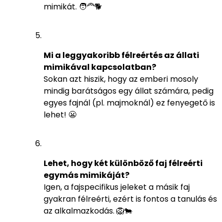
mimikát. 🧑‍🦰🐕
Mi a leggyakoribb félreértés az állati
mimikával kapcsolatban?
Sokan azt hiszik, hogy az emberi mosoly
mindig barátságos egy állat számára, pedig
egyes fajnál (pl. majmoknál) ez fenyegető is
lehet! 😬
Lehet, hogy két különböző faj félreérti
egymás mimikáját?
Igen, a fajspecifikus jeleket a másik faj
gyakran félreérti, ezért is fontos a tanulás és
az alkalmazkodás. 🦁🐄