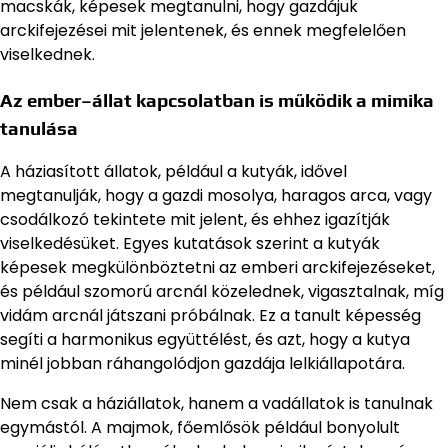
macskák, képesek megtanulni, hogy gazdájuk
arckifejezései mit jelentenek, és ennek megfelelően
viselkednek.
Az ember–állat kapcsolatban is működik a mimika
tanulása
A háziasított állatok, például a kutyák, idővel
megtanulják, hogy a gazdi mosolya, haragos arca, vagy
csodálkozó tekintete mit jelent, és ehhez igazítják
viselkedésüket. Egyes kutatások szerint a kutyák
képesek megkülönböztetni az emberi arckifejezéseket,
és például szomorú arcnál közelednek, vigasztalnak, míg
vidám arcnál játszani próbálnak. Ez a tanult képesség
segíti a harmonikus együttélést, és azt, hogy a kutya
minél jobban ráhangolódjon gazdája lelkiállapotára.
Nem csak a háziállatok, hanem a vadállatok is tanulnak
egymástól. A majmok, főemlősök például bonyolult