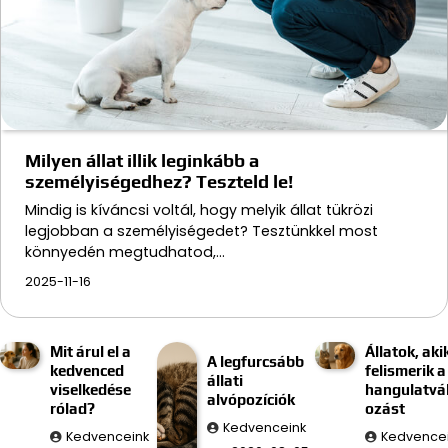
Milyen állat illik leginkább a
személyiségedhez? Teszteld le!
Mindig is kíváncsi voltál, hogy melyik állat tükrözi
legjobban a személyiségedet? Tesztünkkel most
könnyedén megtudhatod,…
2025-11-16
Mit árul el a
Állatok, aki
A legfurcsább
kedvenced
felismerik a
állati
viselkedése
hangulatvá
alvópozíciók
rólad?
ozást
Kedvenceink
Kedvenceink
Kedvence