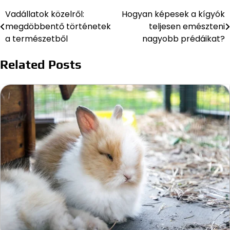
Vadállatok közelről:
Hogyan képesek a kígyók
Bejegyzés
megdöbbentő történetek
teljesen emészteni
navigáció
a természetből
nagyobb prédáikat?
Related Posts