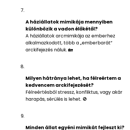
A háziállatok mimikája mennyiben
különbözik a vadon élőkétől?
A háziállatok arcmimikája az emberhez
alkalmazkodott, több a „emberbarát”
arckifejezés náluk. 🏡
Milyen hátránya lehet, ha félreértem a
kedvencem arckifejezését?
Félreértésből stressz, konfliktus, vagy akár
harapás, sérülés is lehet. 🚫
Minden állat egyéni mimikát fejleszt ki?