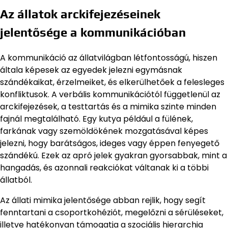
Az állatok arckifejezéseinek
jelentősége a kommunikációban
A kommunikáció az állatvilágban létfontosságú, hiszen
általa képesek az egyedek jelezni egymásnak
szándékaikat, érzelmeiket, és elkerülhetőek a felesleges
konfliktusok. A verbális kommunikációtól függetlenül az
arckifejezések, a testtartás és a mimika szinte minden
fajnál megtalálható. Egy kutya például a fülének,
farkának vagy szemöldökének mozgatásával képes
jelezni, hogy barátságos, ideges vagy éppen fenyegető
szándékú. Ezek az apró jelek gyakran gyorsabbak, mint a
hangadás, és azonnali reakciókat váltanak ki a többi
állatból.
Az állati mimika jelentősége abban rejlik, hogy segít
fenntartani a csoportkohéziót, megelőzni a sérüléseket,
illetve hatékonyan támogatja a szociális hierarchia