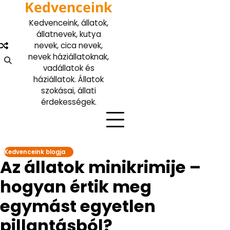
Kedvenceink
Skip
to
Kedvenceink, állatok,
content
állatnevek, kutya
nevek, cica nevek,
nevek háziállatoknak,
vadállatok és
háziállatok. Állatok
szokásai, állati
érdekességek.
Kedvenceink blogja
Az állatok minikrimije –
hogyan értik meg
egymást egyetlen
pillantásból?