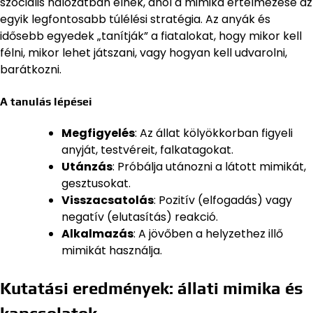
szociális hálózatban élnek, ahol a mimika értelmezése az
egyik legfontosabb túlélési stratégia. Az anyák és
idősebb egyedek „tanítják” a fiatalokat, hogy mikor kell
félni, mikor lehet játszani, vagy hogyan kell udvarolni,
barátkozni.
A tanulás lépései
Megfigyelés
: Az állat kölyökkorban figyeli
anyját, testvéreit, falkatagokat.
Utánzás
: Próbálja utánozni a látott mimikát,
gesztusokat.
Visszacsatolás
: Pozitív (elfogadás) vagy
negatív (elutasítás) reakció.
Alkalmazás
: A jövőben a helyzethez illő
mimikát használja.
Kutatási eredmények: állati mimika és