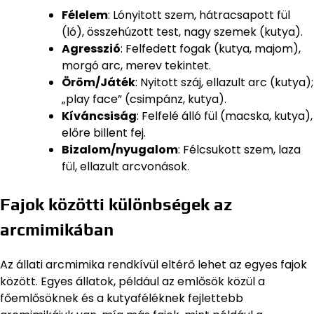
Félelem
: Lónyitott szem, hátracsapott fül
(ló), összehúzott test, nagy szemek (kutya).
Agresszió
: Felfedett fogak (kutya, majom),
morgó arc, merev tekintet.
Öröm/Játék
: Nyitott száj, ellazult arc (kutya);
„play face” (csimpánz, kutya).
Kíváncsiság
: Felfelé álló fül (macska, kutya),
előre billent fej.
Bizalom/nyugalom
: Félcsukott szem, laza
fül, ellazult arcvonások.
Fajok közötti különbségek az
arcmimikában
Az állati arcmimika rendkívül eltérő lehet az egyes fajok
között. Egyes állatok, például az emlősök közül a
főemlősöknek és a kutyaféléknek fejlettebb