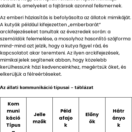
alakult ki, amelyeket a fajtársak azonnal felismernek.
Az emberi háziasítás is befolyásolta az állatok mimikáját.
A kutyák például kifejezetten „emberbarát”
arckifejezéseket tanultak az évezredek során: a
szemöldök felemelése, a mosolyhoz hasonlító szájforma
mind-mind azt jelzik, hogy a kutya figyel rád, és
kapcsolatot akar teremteni. Az ilyen arckifejezések,
mimikai jelek segítenek abban, hogy közelebb
kerülhessünk házi kedvenceinkhez, megértsük őket, és
elkerüljük a félreértéseket.
Az állati kommunikáció típusai – táblázat
Kom
muni
Péld
Hátr
Jelle
Előny
káció
afajo
ányo
mzők
ök
Típus
k
k