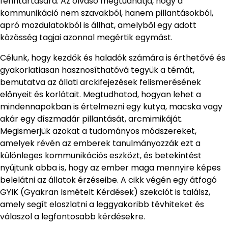
fenntartására. Az olvasó megtudhatja, hogy a
kommunikáció nem szavakból, hanem pillantásokból,
apró mozdulatokból is állhat, amelyből egy adott
közösség tagjai azonnal megértik egymást.
Célunk, hogy kezdők és haladók számára is érthetővé és
gyakorlatiasan hasznosíthatóvá tegyük a témát,
bemutatva az állati arckifejezések felismerésének
előnyeit és korlátait. Megtudhatod, hogyan lehet a
mindennapokban is értelmezni egy kutya, macska vagy
akár egy díszmadár pillantását, arcmimikáját.
Megismerjük azokat a tudományos módszereket,
amelyek révén az emberek tanulmányozzák ezt a
különleges kommunikációs eszközt, és betekintést
nyújtunk abba is, hogy az ember maga mennyire képes
belelátni az állatok érzéseibe. A cikk végén egy átfogó
GYIK (Gyakran Ismételt Kérdések) szekciót is találsz,
amely segít eloszlatni a leggyakoribb tévhiteket és
válaszol a legfontosabb kérdésekre.