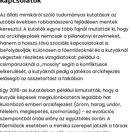
kapcsolatok
Az állati mimikáról szóló tudományos kutatások az
utóbbi években robbanásszerű fejlődésen mentek
keresztül. A kutatók egyre több fajnál mutatták ki, hogy
az arckifejezések nemcsak a pillanatnyi érzelmeket,
hanem a hosszú távú szociális kapcsolatokat is
befolyásolják. Különösen a főemlősöknél és a kutyáknál
végeztek részletes vizsgálatokat: például a
csimpánzoknál a „mosoly” segíti a konfliktusok
elkerülését, a kutyáknál pedig a játékos arckifejezés
elősegíti az összetartást a falkában.
Egy 2018-as kutatásban például kimutatták, hogy a
kutyák képesek megkülönböztetni legalább hat
különböző emberi arckifejezést (öröm, harag, undor,
félelem, meglepetés, szomorúság) – ez evolúciós
szempontból óriási előny az együttélés során. A
főemlősök esetében a mimika szerepet játszik a társas