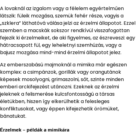
A lovaknál az izgalom vagy a félelem egyértelműen
látszik: füleik mozgása, szemük fehér része, vagyis a
„szklera” láthatóvá válása jelzi az érzelmi állapotot. Ezzel
szemben a macskák sokszor rendkívül visszafogottan
fejezik ki érzelmeiket, de aki figyelmes, az észreveszi: egy
hátracsapott fül, egy leheletnyi szemhúzás, vagy a
bajusz mozgása mind-mind érzelmi állapotot jelez.
Az emberszabású majmoknál a mimika már egészen
komplex: a csimpánzok, gorillák vagy orangutánok
képesek mosolyogni, grimaszolni, sőt, szinte minden
emberi arckifejezést utánozni. Ezeknek az érzelmi
jeleknek a felismerése kulcsfontosságú a társas
életükben, hiszen így elkerülhetik a felesleges
konfliktusokat, vagy éppen kifejezhetik örömüket,
bánatukat.
Érzelmek – példák a mimikára