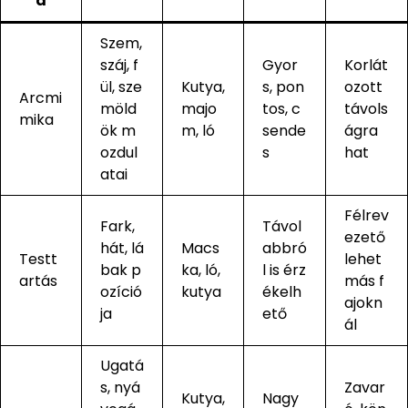
a
Szem,
száj, f
Gyor
Korlát
ül, sze
Kutya,
s, pon
ozott
Arcmi
möld
majo
tos, c
távols
mika
ök m
m, ló
sende
ágra
ozdul
s
hat
atai
Félrev
Fark,
Távol
ezető
hát, lá
Macs
abbró
Testt
lehet
bak p
ka, ló,
l is érz
artás
más f
ozíció
kutya
ékelh
ajokn
ja
ető
ál
Ugatá
s, nyá
Zavar
Kutya,
Nagy