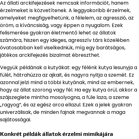
Az állati arckifejezések nemcsak információt, hanem
érzelmeket is közvetítenek. A leggyakoribb érzelmek,
amelyeket megfigyelhetünk, a félelem, az agresszió, az
öröm, a kíváncsiság, vagy éppen a nyugalom. Ezek
felismerése gyakran életmentő lehet az állatok
számára, hiszen egy ideges, agresszív társ közelében
óvatosabban kell viselkedniük, míg egy barátságos,
játékos arckifejezés bizalmat ébreszthet.
Vegyük példának a kutyákat: egy félénk kutya lesunyja a
fülét, hátrahúzza az ajkait, és nagyra nyitja a szemét. Ez
azonnal jelzi mind a többi kutyának, mind az embernek,
hogy az állat szorong vagy fél. Ha egy kutya örül, akkor a
szájszeglete mintha mosolyogna, a füle laza, a szeme
„ragyog”, és az egész arca ellazul. Ezek a jelek gyakran
univerzálisak, de minden fajnak megvannak a maga
sajátosságai.
Konkrét példák állatok érzelmi mimikájára