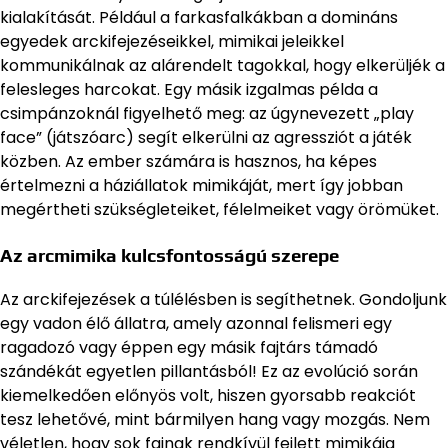
kialakítását. Például a farkasfalkákban a domináns
egyedek arckifejezéseikkel, mimikai jeleikkel
kommunikálnak az alárendelt tagokkal, hogy elkerüljék a
felesleges harcokat. Egy másik izgalmas példa a
csimpánzoknál figyelhető meg: az úgynevezett „play
face” (játszóarc) segít elkerülni az agressziót a játék
közben. Az ember számára is hasznos, ha képes
értelmezni a háziállatok mimikáját, mert így jobban
megértheti szükségleteiket, félelmeiket vagy örömüket.
Az arcmimika kulcsfontosságú szerepe
Az arckifejezések a túlélésben is segíthetnek. Gondoljunk
egy vadon élő állatra, amely azonnal felismeri egy
ragadozó vagy éppen egy másik fajtárs támadó
szándékát egyetlen pillantásból! Ez az evolúció során
kiemelkedően előnyös volt, hiszen gyorsabb reakciót
tesz lehetővé, mint bármilyen hang vagy mozgás. Nem
véletlen, hogy sok fajnak rendkívül fejlett mimikája