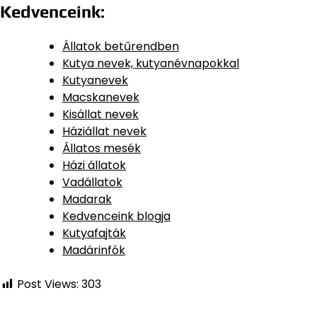
Kedvenceink:
Állatok betűrendben
Kutya nevek, kutyanévnapokkal
Kutyanevek
Macskanevek
Kisállat nevek
Háziállat nevek
Állatos mesék
Házi állatok
Vadállatok
Madarak
Kedvenceink blogja
Kutyafajták
Madárinfók
Post Views:
303