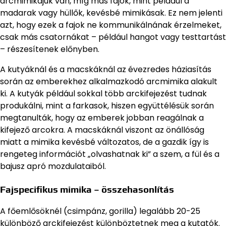
arcmimikájuk van, míg más fajok, mint például a
madarak vagy hüllők, kevésbé mimikásak. Ez nem jelenti
azt, hogy ezek a fajok ne kommunikálnának érzelmeket,
csak más csatornákat – például hangot vagy testtartást
– részesítenek előnyben.
A kutyáknál és a macskáknál az évezredes háziasítás
során az emberekhez alkalmazkodó arcmimika alakult
ki. A kutyák például sokkal több arckifejezést tudnak
produkálni, mint a farkasok, hiszen együttélésük során
megtanulták, hogy az emberek jobban reagálnak a
kifejező arcokra. A macskáknál viszont az önállóság
miatt a mimika kevésbé változatos, de a gazdik így is
rengeteg információt „olvashatnak ki” a szem, a fül és a
bajusz apró mozdulataiból.
Fajspecifikus mimika – összehasonlítás
A főemlősöknél (csimpánz, gorilla) legalább 20-25
különböző arckifejezést különböztetnek meg a kutatók.