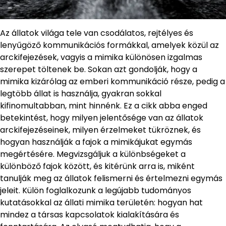
Az állatok világa tele van csodálatos, rejtélyes és
lenyűgöző kommunikációs formákkal, amelyek közül az
arckifejezések, vagyis a mimika különösen izgalmas
szerepet töltenek be. Sokan azt gondolják, hogy a
mimika kizárólag az emberi kommunikáció része, pedig a
legtöbb állat is használja, gyakran sokkal
kifinomultabban, mint hinnénk. Ez a cikk abba enged
betekintést, hogy milyen jelentősége van az állatok
arckifejezéseinek, milyen érzelmeket tükröznek, és
hogyan használják a fajok a mimikájukat egymás
megértésére. Megvizsgáljuk a különbségeket a
különböző fajok között, és kitérünk arra is, miként
tanulják meg az állatok felismerni és értelmezni egymás
jeleit. Külön foglalkozunk a legújabb tudományos
kutatásokkal az állati mimika területén: hogyan hat
mindez a társas kapcsolatok kialakítására és