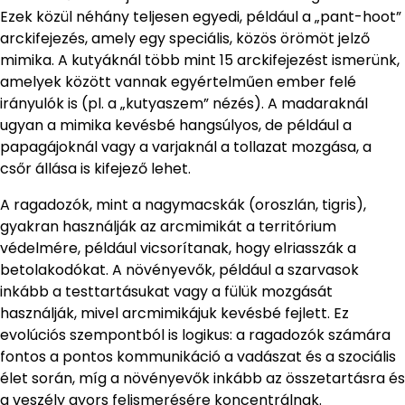
Ezek közül néhány teljesen egyedi, például a „pant-hoot”
arckifejezés, amely egy speciális, közös örömöt jelző
mimika. A kutyáknál több mint 15 arckifejezést ismerünk,
amelyek között vannak egyértelműen ember felé
irányulók is (pl. a „kutyaszem” nézés). A madaraknál
ugyan a mimika kevésbé hangsúlyos, de például a
papagájoknál vagy a varjaknál a tollazat mozgása, a
csőr állása is kifejező lehet.
A ragadozók, mint a nagymacskák (oroszlán, tigris),
gyakran használják az arcmimikát a territórium
védelmére, például vicsorítanak, hogy elriasszák a
betolakodókat. A növényevők, például a szarvasok
inkább a testtartásukat vagy a fülük mozgását
használják, mivel arcmimikájuk kevésbé fejlett. Ez
evolúciós szempontból is logikus: a ragadozók számára
fontos a pontos kommunikáció a vadászat és a szociális
élet során, míg a növényevők inkább az összetartásra és
a veszély gyors felismerésére koncentrálnak.