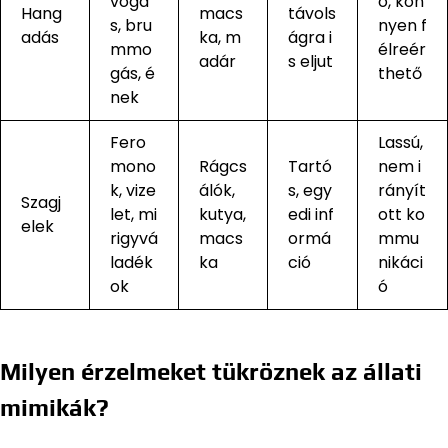
vogá
ó, kön
Hang
macs
távols
s, bru
nyen f
adás
ka, m
ágra i
mmo
élreér
adár
s eljut
gás, é
thető
nek
Fero
Lassú,
mono
Rágcs
Tartó
nem i
k, vize
álók,
s, egy
rányít
Szagj
let, mi
kutya,
edi inf
ott ko
elek
rigyvá
macs
ormá
mmu
ladék
ka
ció
nikáci
ok
ó
Milyen érzelmeket tükröznek az állati
mimikák?