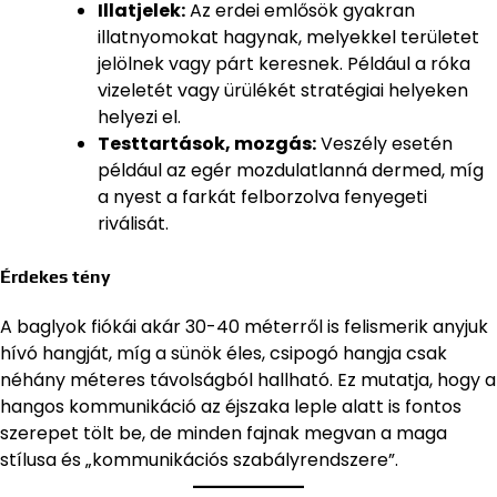
Illatjelek:
Az erdei emlősök gyakran
illatnyomokat hagynak, melyekkel területet
jelölnek vagy párt keresnek. Például a róka
vizeletét vagy ürülékét stratégiai helyeken
helyezi el.
Testtartások, mozgás:
Veszély esetén
például az egér mozdulatlanná dermed, míg
a nyest a farkát felborzolva fenyegeti
riválisát.
Érdekes tény
A baglyok fiókái akár 30-40 méterről is felismerik anyjuk
hívó hangját, míg a sünök éles, csipogó hangja csak
néhány méteres távolságból hallható. Ez mutatja, hogy a
hangos kommunikáció az éjszaka leple alatt is fontos
szerepet tölt be, de minden fajnak megvan a maga
stílusa és „kommunikációs szabályrendszere”.