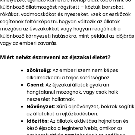
különböző állatmozgást rögzített – köztük borzokat,
rókákat, vadmacskákat és nyesteket. Ezek az eszközök
segítenek feltérképezni, hogyan változik az állatok
mozgása az évszakokkal, vagy hogyan reagálnak a
különböző környezeti hatásokra, mint például az időjárás
vagy az emberi zavarás.
Miért nehéz észrevenni az éjszakai életet?
Sötétség:
Az emberi szem nem képes
alkalmazkodni a teljes sötétséghez.
Csend:
Az éjszakai állatok gyakran
hangtalanul mozognak, vagy csak halk
neszezést hallatnak.
Növényzet:
Sűrű aljnövényzet, bokrok segítik
az állatokat a rejtőzködésben.
Időzítés:
Az állatok aktivitása hajnalban és
késő éjszaka a legintenzívebb, amikor az