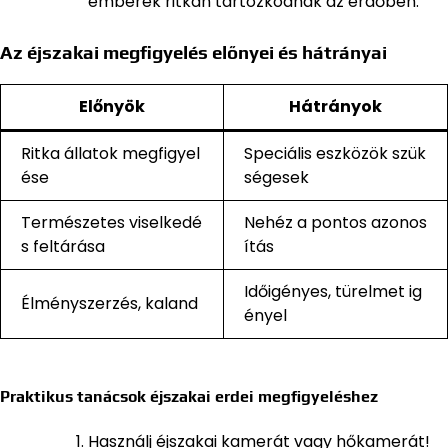
emberek ritkán tartózkodnak az erdőben.
Az éjszakai megfigyelés előnyei és hátrányai
Előnyök
Hátrányok
Ritka állatok megfigyel
Speciális eszközök szük
ése
ségesek
Természetes viselkedé
Nehéz a pontos azonos
s feltárása
ítás
Időigényes, türelmet ig
Élményszerzés, kaland
ényel
Praktikus tanácsok éjszakai erdei megfigyeléshez
Használj éjszakai kamerát vagy hőkamerát!