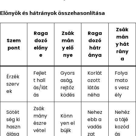
Előnyök és hátrányok összehasonlítása
Zsák
Raga
Zsák
Raga
mán
Szem
dozó
mán
dozó
y hát
pont
előny
y elő
hátr
rány
e
nye
ánya
a
Fejlet
Gyors
Korlát
Folya
Érzék
t hall
aság,
ozott
mato
szerv
ás/lát
rejtőz
látás
s vesz
ek
ás
ködés
néha
ély
Zsák
Sötét
Nehez
Nehéz
mány
Könn
ség ki
ebb a
a tájé
észre
yen el
haszn
vadás
kozód
vétel
bújik
álása
zat
ás