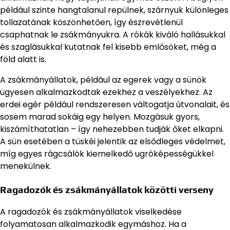
például szinte hangtalanul repülnek, szárnyuk különleges
tollazatának köszönhetően, így észrevétlenül
csaphatnak le zsákmányukra. A rókák kiváló hallásukkal
és szaglásukkal kutatnak fel kisebb emlősöket, még a
föld alatt is.
A zsákmányállatok, például az egerek vagy a sünök
ügyesen alkalmazkodtak ezekhez a veszélyekhez. Az
erdei egér például rendszeresen váltogatja útvonalait, és
sosem marad sokáig egy helyen. Mozgásuk gyors,
kiszámíthatatlan – így nehezebben tudják őket elkapni.
A sün esetében a tüskéi jelentik az elsődleges védelmet,
míg egyes rágcsálók kiemelkedő ugróképességükkel
menekülnek.
Ragadozók és zsákmányállatok közötti verseny
A ragadozók és zsákmányállatok viselkedése
folyamatosan alkalmazkodik egymáshoz. Ha a