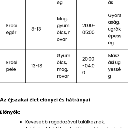
eg
ás
Gyors
Mag,
aság,
Erdei
gyüm
21:00-
8-13
ugrók
egér
ölcs, r
05:00
épess
ovar
ég
Gyüm
Mász
20:00
Erdei
ölcs,
ási üg
13-18
-04:0
pele
mag,
yessé
0
rovar
g
Az éjszakai élet előnyei és hátrányai
Előnyök:
Kevesebb ragadozóval találkoznak.