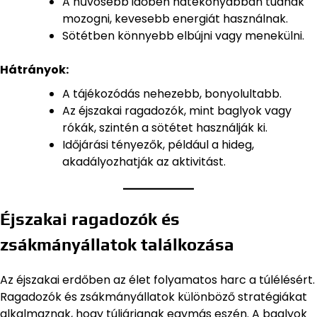
A hűvösebb időben hatékonyabban tudnak
mozogni, kevesebb energiát használnak.
Sötétben könnyebb elbújni vagy menekülni.
Hátrányok:
A tájékozódás nehezebb, bonyolultabb.
Az éjszakai ragadozók, mint baglyok vagy
rókák, szintén a sötétet használják ki.
Időjárási tényezők, például a hideg,
akadályozhatják az aktivitást.
Éjszakai ragadozók és
zsákmányállatok találkozása
Az éjszakai erdőben az élet folyamatos harc a túlélésért.
Ragadozók és zsákmányállatok különböző stratégiákat
alkalmaznak, hogy túljárjanak egymás eszén. A baglyok