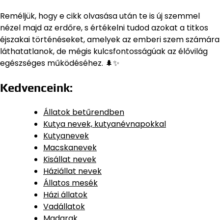
Reméljük, hogy e cikk olvasása után te is új szemmel
nézel majd az erdőre, s értékelni tudod azokat a titkos
éjszakai történéseket, amelyek az emberi szem számára
láthatatlanok, de mégis kulcsfontosságúak az élővilág
egészséges működéséhez. 🌲✨
Kedvenceink:
Állatok betűrendben
Kutya nevek, kutyanévnapokkal
Kutyanevek
Macskanevek
Kisállat nevek
Háziállat nevek
Állatos mesék
Házi állatok
Vadállatok
Madarak