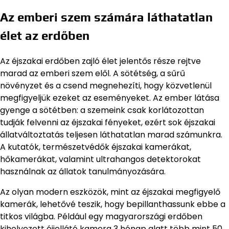
Az emberi szem számára láthatatlan
élet az erdőben
Az éjszakai erdőben zajló élet jelentős része rejtve
marad az emberi szem elől. A sötétség, a sűrű
növényzet és a csend megnehezíti, hogy közvetlenül
megfigyeljük ezeket az eseményeket. Az ember látása
gyenge a sötétben: a szemeink csak korlátozottan
tudják felvenni az éjszakai fényeket, ezért sok éjszakai
állatváltoztatás teljesen láthatatlan marad számunkra.
A kutatók, természetvédők éjszakai kamerákat,
hőkamerákat, valamint ultrahangos detektorokat
használnak az állatok tanulmányozására.
Az olyan modern eszközök, mint az éjszakai megfigyelő
kamerák, lehetővé teszik, hogy bepillanthassunk ebbe a
titkos világba. Például egy magyarországi erdőben
kihelyezett éjjellátó kamera 3 hónap alatt több mint 50