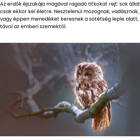
Az erdők éjszakája magával ragadó titkokat rejt: sok állat
csak ekkor kel életre. Nesztelenül mozognak, vadásznak,
vagy éppen menedéket keresnek a sötétség leple alatt,
távol az emberi szemektől.