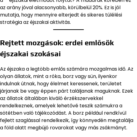
a** éjszakai életmódot folytat? A madarak körében ez
az arány jóval alacsonyabb, körülbelül 20%. Ez is jól
mutatja, hogy mennyire elterjedt és sikeres túlélési
stratégia az éjszakai aktivitás.
Rejtett mozgások: erdei emlősök
éjszakai szokásai
Az éjszaka a legtöbb emlős számára mozgalmas idő. Az
olyan állatok, mint a róka, borz vagy sün, ilyenkor
indulnak útnak, hogy élelmet keressenek, területet
járjanak be vagy éppen párt találjanak maguknak. Ezek
az állatok általában kiváló érzékszervekkel
rendelkeznek, amelyek lehetővé teszik számukra a
sötétben való tájékozódást. A borz például rendkívül
fejlett szaglással rendelkezik, így könnyedén megtalálja
a föld alatt megbújó rovarokat vagy más zsákmányt.