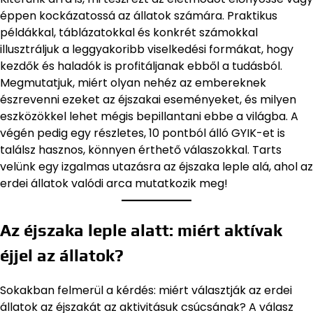
éppen kockázatossá az állatok számára. Praktikus
példákkal, táblázatokkal és konkrét számokkal
illusztráljuk a leggyakoribb viselkedési formákat, hogy
kezdők és haladók is profitáljanak ebből a tudásból.
Megmutatjuk, miért olyan nehéz az embereknek
észrevenni ezeket az éjszakai eseményeket, és milyen
eszközökkel lehet mégis bepillantani ebbe a világba. A
végén pedig egy részletes, 10 pontból álló GYIK-et is
találsz hasznos, könnyen érthető válaszokkal. Tarts
velünk egy izgalmas utazásra az éjszaka leple alá, ahol az
erdei állatok valódi arca mutatkozik meg!
Az éjszaka leple alatt: miért aktívak
éjjel az állatok?
Sokakban felmerül a kérdés: miért választják az erdei
állatok az éjszakát az aktivitásuk csúcsának? A válasz