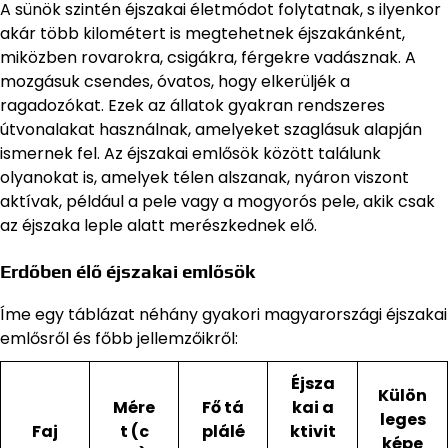
A sünök szintén éjszakai életmódot folytatnak, s ilyenkor
akár több kilométert is megtehetnek éjszakánként,
miközben rovarokra, csigákra, férgekre vadásznak. A
mozgásuk csendes, óvatos, hogy elkerüljék a
ragadozókat. Ezek az állatok gyakran rendszeres
útvonalakat használnak, amelyeket szaglásuk alapján
ismernek fel. Az éjszakai emlősök között találunk
olyanokat is, amelyek télen alszanak, nyáron viszont
aktívak, például a pele vagy a mogyorós pele, akik csak
az éjszaka leple alatt merészkednek elő.
Erdőben élő éjszakai emlősök
Íme egy táblázat néhány gyakori magyarországi éjszakai
emlősről és főbb jellemzőikről:
Éjsza
Külön
Mére
Fő tá
kai a
leges
Faj
t (c
plálé
ktivit
képe