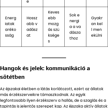
e
Keves
Sok e
Energ
Hossz
ebb
Gyakr
nergi
iatak
abb v
mozg
an kel
a a va
aréko
adász
ás szü
l men
dásza
sság
at
ksége
ekülni
thoz
s
Hangok és jelek: kommunikáció a
sötétben
Az éjszakai életben a látás korlátozott, ezért az állatok
más érzékszerveikre támaszkodnak. Az egyik
legfontosabb ilyen érzékszerv a hallás, de a szaglás és a
tapintás is jelentős szerepet kap. Az éjszaka aktív állatok