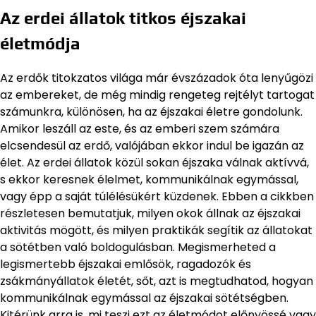
Az erdei állatok titkos éjszakai
életmódja
Az erdők titokzatos világa már évszázadok óta lenyűgözi
az embereket, de még mindig rengeteg rejtélyt tartogat
számunkra, különösen, ha az éjszakai életre gondolunk.
Amikor leszáll az este, és az emberi szem számára
elcsendesül az erdő, valójában ekkor indul be igazán az
élet. Az erdei állatok közül sokan éjszaka válnak aktívvá,
s ekkor keresnek élelmet, kommunikálnak egymással,
vagy épp a saját túlélésükért küzdenek. Ebben a cikkben
részletesen bemutatjuk, milyen okok állnak az éjszakai
aktivitás mögött, és milyen praktikák segítik az állatokat
a sötétben való boldogulásban. Megismerheted a
legismertebb éjszakai emlősök, ragadozók és
zsákmányállatok életét, sőt, azt is megtudhatod, hogyan
kommunikálnak egymással az éjszakai sötétségben.
Kitérünk arra is, mi teszi ezt az életmódot előnyössé vagy