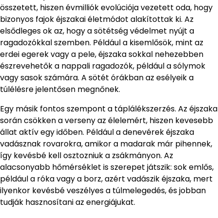
összetett, hiszen évmilliók evolúciója vezetett oda, hogy
bizonyos fajok éjszakai életmódot alakítottak ki. Az
elsődleges ok az, hogy a sötétség védelmet nyújt a
ragadozókkal szemben. Például a kisemlősök, mint az
erdei egerek vagy a pele, éjszaka sokkal nehezebben
észrevehetők a nappali ragadozók, például a sólymok
vagy sasok számára. A sötét órákban az esélyeik a
túlélésre jelentősen megnőnek.
Egy másik fontos szempont a táplálékszerzés. Az éjszaka
során csökken a verseny az élelemért, hiszen kevesebb
állat aktív egy időben. Például a denevérek éjszaka
vadásznak rovarokra, amikor a madarak már pihennek,
így kevésbé kell osztozniuk a zsákmányon. Az
alacsonyabb hőmérséklet is szerepet játszik: sok emlős,
például a róka vagy a borz, azért vadászik éjszaka, mert
ilyenkor kevésbé veszélyes a túlmelegedés, és jobban
tudják hasznosítani az energiájukat.