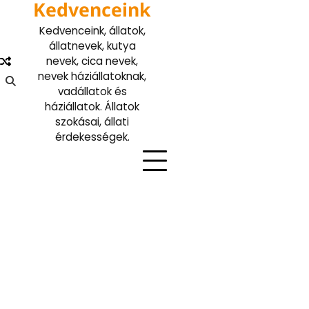
Kedvenceink
Skip
to
Kedvenceink, állatok,
content
állatnevek, kutya
nevek, cica nevek,
nevek háziállatoknak,
vadállatok és
háziállatok. Állatok
szokásai, állati
érdekességek.