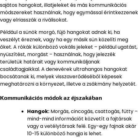
sajátos hangokat, illatjeleket és más kommunikációs
módszereket használnak, hogy egymással érintkezzenek
vagy elriasszák a riválisokat.
Például a sünök morgó, fújó hangokat adnak ki, ha
veszélyt éreznek, vagy ha egy másik sün közelíti meg
őket. A rókák különböző vokális jeleket – például ugatást,
nyüszítést, morgást – használnak, hogy jelezzék
területük határait vagy kommunikáljanak
családtagjaikkal. A denevérek ultrahangos hangokat
bocsátanak ki, melyek visszaverődéséből képesek
meghatározni a környezet, illetve a zsákmány helyzetét.
Kommunikációs módok az éjszakában
Hangok:
Morgás, cincogás, csattogás, fütty –
mind-mind információt közvetít a fajtársak
vagy a vetélytársak felé. Egy-egy fajnak akár
10-15 különböző hangja is lehet.