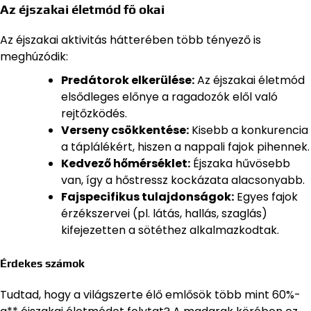
Az éjszakai életmód fő okai
Az éjszakai aktivitás hátterében több tényező is
meghúzódik:
Predátorok elkerülése:
Az éjszakai életmód
elsődleges előnye a ragadozók elől való
rejtőzködés.
Verseny csökkentése:
Kisebb a konkurencia
a táplálékért, hiszen a nappali fajok pihennek.
Kedvező hőmérséklet:
Éjszaka hűvösebb
van, így a hőstressz kockázata alacsonyabb.
Fajspecifikus tulajdonságok:
Egyes fajok
érzékszervei (pl. látás, hallás, szaglás)
kifejezetten a sötéthez alkalmazkodtak.
Érdekes számok
Tudtad, hogy a világszerte élő emlősök több mint 60%-