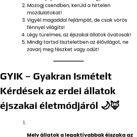
Mozogj csendben, kerüld a hirtelen
mozdulatokat!
Vigyél magaddal fejlámpát, de csak vörös
fénnyel világíts!
Légy türelmes, az éjszakai állatok óvatosak!
Mindig tartsd tiszteletben az élővilágot, ne
zavarj meg fészket vagy odút!
GYIK – Gyakran Ismételt
Kérdések az erdei állatok
éjszakai életmódjáról 🌙🦊
Mely állatok a legaktívabbak éjszaka az