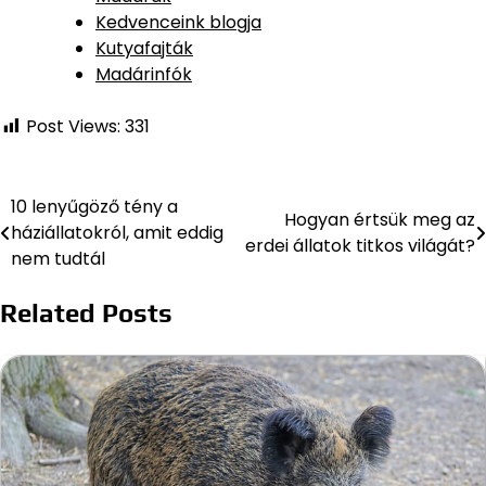
Kedvenceink blogja
Kutyafajták
Madárinfók
Post Views:
331
10 lenyűgöző tény a
Bejegyzés
Hogyan értsük meg az
háziállatokról, amit eddig
erdei állatok titkos világát?
navigáció
nem tudtál
Related Posts