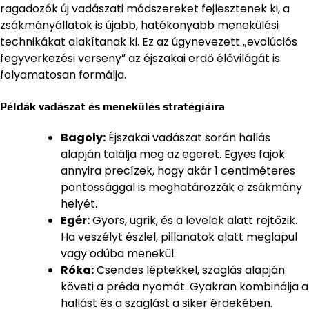
ragadozók új vadászati módszereket fejlesztenek ki, a
zsákmányállatok is újabb, hatékonyabb menekülési
technikákat alakítanak ki. Ez az úgynevezett „evolúciós
fegyverkezési verseny” az éjszakai erdő élővilágát is
folyamatosan formálja.
Példák vadászat és menekülés stratégiáira
Bagoly:
Éjszakai vadászat során hallás
alapján találja meg az egeret. Egyes fajok
annyira precízek, hogy akár 1 centiméteres
pontossággal is meghatározzák a zsákmány
helyét.
Egér:
Gyors, ugrik, és a levelek alatt rejtőzik.
Ha veszélyt észlel, pillanatok alatt meglapul
vagy odúba menekül.
Róka:
Csendes léptekkel, szaglás alapján
követi a préda nyomát. Gyakran kombinálja a
hallást és a szaglást a siker érdekében.