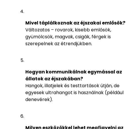
Mivel táplálkoznak az éjszakai emlősök?
Változatos – rovarok, kisebb emlősök,
gyümölcsök, magvak, csigák, férgek is
szerepelnek az étrendjükben.
Hogyan kommunikálnak egymással az
állatok az éjszakában?
Hangok, illatjelek és testtartások útján, de
egyesek ultrahangot is használnak (például
denevérek).
Milyen eszközökkel lehet megfigyelni az