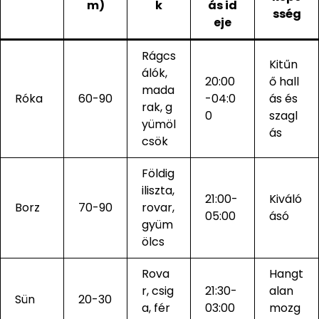
m)
k
ás id
sség
eje
Rágcs
Kitűn
álók,
20:00
ő hall
mada
Róka
60-90
-04:0
ás és
rak, g
0
szagl
yümöl
ás
csök
Földig
iliszta,
21:00-
Kiváló
Borz
70-90
rovar,
05:00
ásó
gyüm
ölcs
Rova
Hangt
r, csig
21:30-
alan
Sün
20-30
a, fér
03:00
mozg