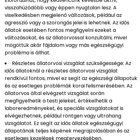
Előfordulhat, hogy kedvencünk kevésbé aktív,
visszahúzódóbb vagy éppen nyugtalan lesz. A
viselkedésben megjelenő változások, például az
agresszió vagy a szorongás jelei is lehetnek. Az idős
állatok esetében fontos megfigyelni ezeket a
változásokat, és az állatorvossal konzultálni, mivel
mögöttük akár fájdalom vagy más egészségügyi
probléma is állhat.
Részletes állatorvosi vizsgálat szükségessége: Az
idős állatoknál a részletes állatorvosi vizsgálat
rendkívül fontos, mivel ez segít az egészségi állapotuk
és az esetleges problémák korai felismerésében. Az
állatorvos által elvégzett vizsgálat során
megfigyelhetik a testi jeleket, értékelhetik a
laboreredményeket, és speciális vizsgálatokat is
elvégezhetnek, például röntgen vagy ultrahang
vizsgálatot. Ez segít az idős állatok egészségügyi
állapotának teljes képének megrajzolásában és az
esetleges kezelések megtervezésében.