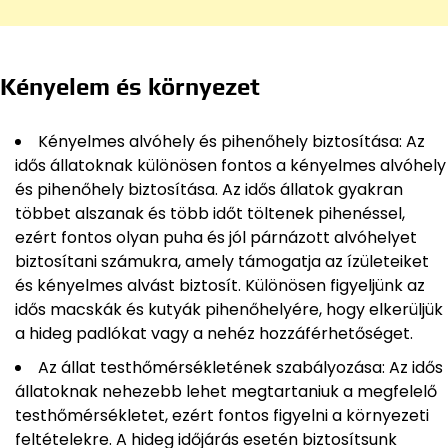
Kényelem és környezet
Kényelmes alvóhely és pihenőhely biztosítása: Az
idős állatoknak különösen fontos a kényelmes alvóhely
és pihenőhely biztosítása. Az idős állatok gyakran
többet alszanak és több időt töltenek pihenéssel,
ezért fontos olyan puha és jól párnázott alvóhelyet
biztosítani számukra, amely támogatja az ízületeiket
és kényelmes alvást biztosít. Különösen figyeljünk az
idős macskák és kutyák pihenőhelyére, hogy elkerüljük
a hideg padlókat vagy a nehéz hozzáférhetőséget.
Az állat testhőmérsékletének szabályozása: Az idős
állatoknak nehezebb lehet megtartaniuk a megfelelő
testhőmérsékletet, ezért fontos figyelni a környezeti
feltételekre. A hideg időjárás esetén biztosítsunk