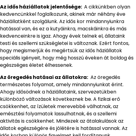
Az idős háziállatok jelentősége:
A cikkünkben olyan
kedvencünkkel foglalkozunk, akinek már néhány éve
háziállatként szolgálunk. Az idős kor mindannyiunkra
hatással van, és ez a kutyáinkra, macskáinkra és más
kedvenceinkre is igaz. Ahogy évek telnek el, állataink
testi és szellemi szükségletei is változnak. Ezért fontos,
hogy megismerjük és megértsük az idős háziállatok
speciális igényeit, hogy még hosszú éveken át boldog és
egészséges életet élhessenek.
Az öregedés hatásai az állatokra:
Az öregedés
természetes folyamat, amely mindannyiunkat érint.
Ahogy idősödnek a háziállataink, szervezetükben
különböző változások következnek be. A fizikai erő
csökkenhet, az ízületek merevebbé válhatnak, az
emésztési folyamatok lassulhatnak, és a szellemi
aktivitás is csökkenhet. Mindezek az átalakulások az
állatok egészségére és jólétére is hatással vannak. Az
idős korban különös figyelmet kell fordítanunk