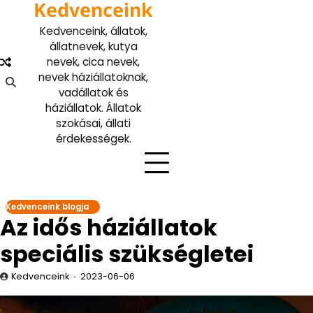
Kedvenceink
Skip
to
Kedvenceink, állatok,
content
állatnevek, kutya
nevek, cica nevek,
nevek háziállatoknak,
vadállatok és
háziállatok. Állatok
szokásai, állati
érdekességek.
Kedvenceink blogja
Az idős háziállatok
speciális szükségletei
Kedvenceink
2023-06-06