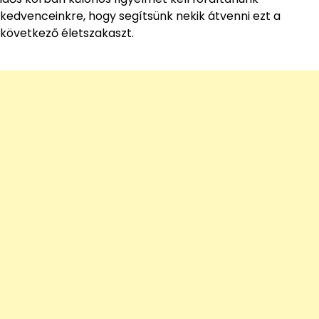
kedvenceinkre, hogy segítsünk nekik átvenni ezt a
következő életszakaszt.