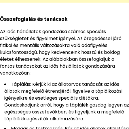
Összefoglalás és tanácsok
Az idős háziállatok gondozása számos speciális
szükségletet és figyelmet igényel. Az öregedéssel járó
fizikai és mentális változásokra való odafigyelés
kulcsfontosságú, hogy kedvenceink hosszú és boldog
életet élhessenek. Az alábbiakban összefoglaljuk a
fontos tanácsokat az idős háziállatok gondozására
vonatkozóan:
Táplálás: Kérjük ki az állatorvos tanácsát az idős
állatok megfelelő étrendjéről, figyelve a táplálkozási
igényeikre és esetleges speciális diétákra.
Gondoskodjunk arról, hogy a táplálék gazdag legyen az
egészséges összetevőkben, és figyeljünk a megfelelő
táplálékkiegészítők alkalmazására.
Mozgás és testmozgás: Bár az idős állatok aktivitása