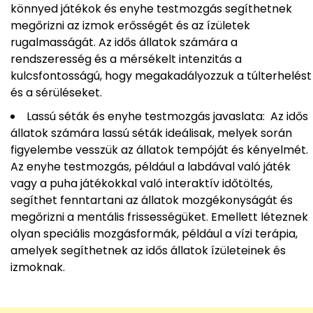
könnyed játékok és enyhe testmozgás segíthetnek
megőrizni az izmok erősségét és az ízületek
rugalmasságát. Az idős állatok számára a
rendszeresség és a mérsékelt intenzitás a
kulcsfontosságú, hogy megakadályozzuk a túlterhelést
és a sérüléseket.
Lassú séták és enyhe testmozgás javaslata: Az idős
állatok számára lassú séták ideálisak, melyek során
figyelembe vesszük az állatok tempóját és kényelmét.
Az enyhe testmozgás, például a labdával való játék
vagy a puha játékokkal való interaktív időtöltés,
segíthet fenntartani az állatok mozgékonyságát és
megőrizni a mentális frissességüket. Emellett léteznek
olyan speciális mozgásformák, például a vízi terápia,
amelyek segíthetnek az idős állatok ízületeinek és
izmoknak.