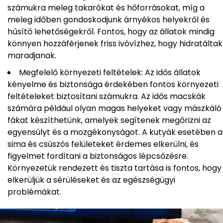
számukra meleg takarókat és hőforrásokat, míg a
meleg időben gondoskodjunk árnyékos helyekről és
hűsítő lehetőségekről. Fontos, hogy az állatok mindig
könnyen hozzáférjenek friss ivóvízhez, hogy hidratáltak
maradjanak.
Megfelelő környezeti feltételek: Az idős állatok
kényelme és biztonsága érdekében fontos környezeti
feltételeket biztosítani számukra. Az idős macskák
számára például olyan magas helyeket vagy mászkáló
fákat készíthetünk, amelyek segítenek megőrizni az
egyensúlyt és a mozgékonyságot. A kutyák esetében a
sima és csúszós felületeket érdemes elkerülni, és
figyelmet fordítani a biztonságos lépcsőzésre.
Környezetük rendezett és tiszta tartása is fontos, hogy
elkerüljük a sérüléseket és az egészségügyi
problémákat.