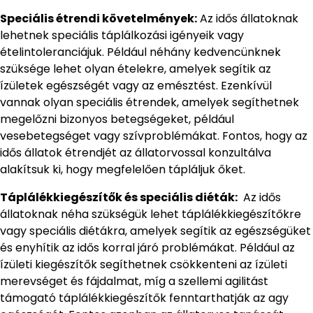
Speciális étrendi követelmények:
Az idős állatoknak
lehetnek speciális táplálkozási igényeik vagy
ételintoleranciájuk. Például néhány kedvencünknek
szüksége lehet olyan ételekre, amelyek segítik az
ízületek egészségét vagy az emésztést. Ezenkívül
vannak olyan speciális étrendek, amelyek segíthetnek
megelőzni bizonyos betegségeket, például
vesebetegséget vagy szívproblémákat. Fontos, hogy az
idős állatok étrendjét az állatorvossal konzultálva
alakítsuk ki, hogy megfelelően tápláljuk őket.
Táplálékkiegészítők és speciális diéták:
Az idős
állatoknak néha szükségük lehet táplálékkiegészítőkre
vagy speciális diétákra, amelyek segítik az egészségüket
és enyhítik az idős korral járó problémákat. Például az
ízületi kiegészítők segíthetnek csökkenteni az ízületi
merevséget és fájdalmat, míg a szellemi agilitást
támogató táplálékkiegészítők fenntarthatják az agy