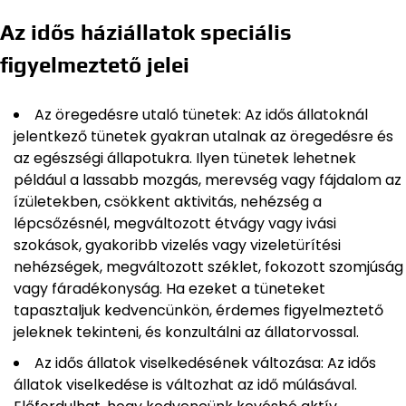
Az idős háziállatok speciális
figyelmeztető jelei
Az öregedésre utaló tünetek: Az idős állatoknál
jelentkező tünetek gyakran utalnak az öregedésre és
az egészségi állapotukra. Ilyen tünetek lehetnek
például a lassabb mozgás, merevség vagy fájdalom az
ízületekben, csökkent aktivitás, nehézség a
lépcsőzésnél, megváltozott étvágy vagy ivási
szokások, gyakoribb vizelés vagy vizeletürítési
nehézségek, megváltozott széklet, fokozott szomjúság
vagy fáradékonyság. Ha ezeket a tüneteket
tapasztaljuk kedvencünkön, érdemes figyelmeztető
jeleknek tekinteni, és konzultálni az állatorvossal.
Az idős állatok viselkedésének változása: Az idős
állatok viselkedése is változhat az idő múlásával.