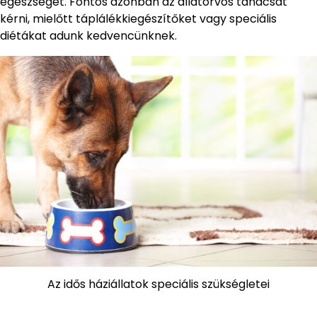
egészségét. Fontos azonban az állatorvos tanácsát
kérni, mielőtt táplálékkiegészítőket vagy speciális
diétákat adunk kedvencünknek.
Az idős háziállatok speciális szükségletei