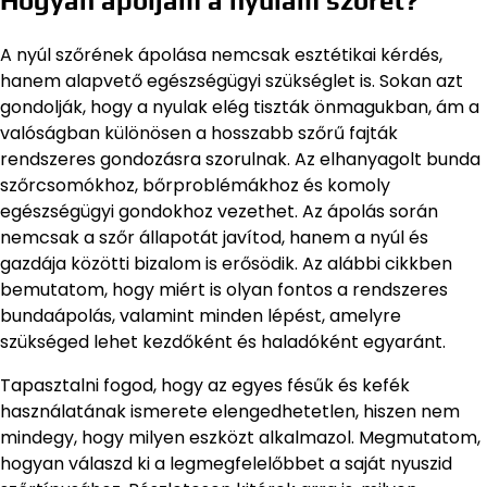
Hogyan ápoljam a nyulam szőrét?
A nyúl szőrének ápolása nemcsak esztétikai kérdés,
hanem alapvető egészségügyi szükséglet is. Sokan azt
gondolják, hogy a nyulak elég tiszták önmagukban, ám a
valóságban különösen a hosszabb szőrű fajták
rendszeres gondozásra szorulnak. Az elhanyagolt bunda
szőrcsomókhoz, bőrproblémákhoz és komoly
egészségügyi gondokhoz vezethet. Az ápolás során
nemcsak a szőr állapotát javítod, hanem a nyúl és
gazdája közötti bizalom is erősödik. Az alábbi cikkben
bemutatom, hogy miért is olyan fontos a rendszeres
bundaápolás, valamint minden lépést, amelyre
szükséged lehet kezdőként és haladóként egyaránt.
Tapasztalni fogod, hogy az egyes fésűk és kefék
használatának ismerete elengedhetetlen, hiszen nem
mindegy, hogy milyen eszközt alkalmazol. Megmutatom,
hogyan válaszd ki a legmegfelelőbbet a saját nyuszid