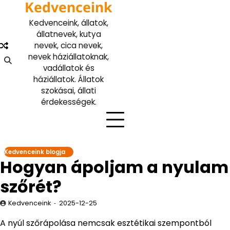
Kedvenceink
Skip
to
Kedvenceink, állatok,
content
állatnevek, kutya
nevek, cica nevek,
nevek háziállatoknak,
vadállatok és
háziállatok. Állatok
szokásai, állati
érdekességek.
Kedvenceink blogja
Hogyan ápoljam a nyulam
szőrét?
Kedvenceink
2025-12-25
A nyúl szőrápolása nemcsak esztétikai szempontból