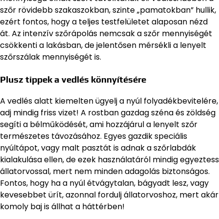
szőr rövidebb szakaszokban, szinte „pamatokban” hullik,
ezért fontos, hogy a teljes testfelületet alaposan nézd
át. Az intenzív szőrápolás nemcsak a szőr mennyiségét
csökkenti a lakásban, de jelentősen mérsékli a lenyelt
szőrszálak mennyiségét is.
Plusz tippek a vedlés könnyítésére
A vedlés alatt kiemelten ügyelj a nyúl folyadékbevitelére,
adj mindig friss vizet! A rostban gazdag széna és zöldség
segíti a bélműködését, ami hozzájárul a lenyelt szőr
természetes távozásához. Egyes gazdik speciális
nyúltápot, vagy malt pasztát is adnak a szőrlabdák
kialakulása ellen, de ezek használatáról mindig egyeztess
állatorvossal, mert nem minden adagolás biztonságos.
Fontos, hogy ha a nyúl étvágytalan, bágyadt lesz, vagy
kevesebbet ürít, azonnal fordulj állatorvoshoz, mert akár
komoly baj is állhat a háttérben!