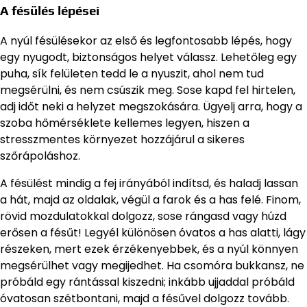
A fésülés lépései
A nyúl fésülésekor az első és legfontosabb lépés, hogy
egy nyugodt, biztonságos helyet válassz. Lehetőleg egy
puha, sík felületen tedd le a nyuszit, ahol nem tud
megsérülni, és nem csúszik meg. Sose kapd fel hirtelen,
adj időt neki a helyzet megszokására. Ügyelj arra, hogy a
szoba hőmérséklete kellemes legyen, hiszen a
stresszmentes környezet hozzájárul a sikeres
szőrápoláshoz.
A fésülést mindig a fej irányából indítsd, és haladj lassan
a hát, majd az oldalak, végül a farok és a has felé. Finom,
rövid mozdulatokkal dolgozz, sose rángasd vagy húzd
erősen a fésűt! Legyél különösen óvatos a has alatti, lágy
részeken, mert ezek érzékenyebbek, és a nyúl könnyen
megsérülhet vagy megijedhet. Ha csomóra bukkansz, ne
próbáld egy rántással kiszedni; inkább ujjaddal próbáld
óvatosan szétbontani, majd a fésűvel dolgozz tovább.