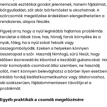
nemcsak esztétikai gondot jelentenek, hanem fájdalmat,
bőrgyulladást, sőt akár bőrfertőzést is okozhatnak. A
szőrcsomók megelőzése érdekében elengedhetetlen a
rendszeres, alapos fésülés.
Figyelj arra, hogy a nyúl leginkább hajlamos problémás
területei a lábak töve, has, hónalj, farok környéke és a
nyak, főleg, ha a nyúl sokat fekszik vagy
összegömbölyödik. Ezeken a helyeken könnyen
összetapad a szőr. Használj fémfogú, sűrű fésűt, hogy
időben észrevedd és kibontsd a kezdődő gubancokat. Ha
már komolyabb csomóval állsz szemben, ne használj
ollót, mert könnyen belevághatsz a bőrbe! Ilyen esetben
inkább fordulj kisállatkozmetikushoz vagy állatorvoshoz,
aki szakszerűen, fájdalommentesen távolítja el a
problémát.
Egyéb praktikák a csomók megelőzésére