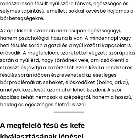
rendszeresen fésült nyúl szőre fényes, egészséges és
selymes tapintású, emellett sokkal kevésbé hajlamos a
bőrbetegségekre.
Az ápolásnak azonban nem csupán egészségügyi,
hanem pszichológiai haszna is van. A mindennapi vagy
heti fésülés során a gazdi és a nyúl közötti kapcsolat is
erősödik. A megfelelően, szeretettel végzett szőrápolás
során a nyúl érzi, hogy törődnek vele, ami csökkenti a
stresszt és javítja a közérzetét. Ezen kívül a rendszeres
fésülés során időben észreveheted az esetleges
bőrproblémákat, sebeket, élősködőket (bolha, atka),
amelyek kezelését azonnal el lehet kezdeni. A szőr
ápolása tehát nemcsak a szépségről, hanem a hosszú,
boldog és egészséges életről is szól.
A megfelelő fésű és kefe
kiválasztásának lépései