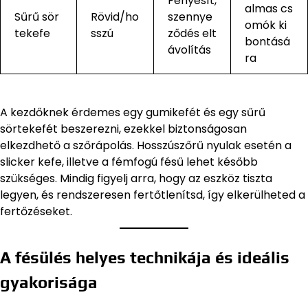
Fényesít,
almas cs
Sűrű sör
Rövid/ho
szennye
omók ki
tekefe
sszú
ződés elt
bontásá
ávolítás
ra
A kezdőknek érdemes egy gumikefét és egy sűrű
sörtekefét beszerezni, ezekkel biztonságosan
elkezdhető a szőrápolás. Hosszúszőrű nyulak esetén a
slicker kefe, illetve a fémfogú fésű lehet később
szükséges. Mindig figyelj arra, hogy az eszköz tiszta
legyen, és rendszeresen fertőtlenítsd, így elkerülheted a
fertőzéseket.
A fésülés helyes technikája és ideális
gyakorisága