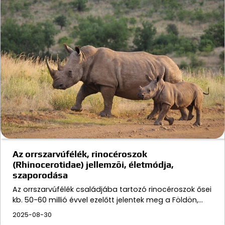
Az orrszarvúfélék, rinocéroszok
(Rhinocerotidae) jellemzői, életmódja,
szaporodása
Az orrszarvúfélék családjába tartozó rinocéroszok ősei
kb. 50-60 millió évvel ezelőtt jelentek meg a Földön,…
2025-08-30