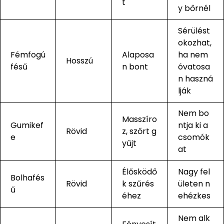
t
y bőrnél
Sérülést
okozhat,
Fémfogú
Alaposa
ha nem
Hosszú
fésű
n bont
óvatosa
n haszná
lják
Nem bo
Masszíro
Gumikef
ntja ki a
Rövid
z, szőrt g
e
csomók
yűjt
at
Élősködő
Nagy fel
Bolhafés
Rövid
k szűrés
ületen n
ű
éhez
ehézkes
Nem alk