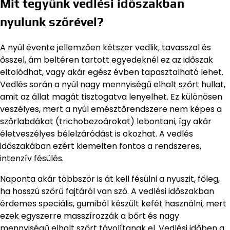
Mit tegyünk vedlési időszakban
nyulunk szőrével?
A nyúl évente jellemzően kétszer vedlik, tavasszal és
ősszel, ám beltéren tartott egyedeknél ez az időszak
eltolódhat, vagy akár egész évben tapasztalható lehet.
Vedlés során a nyúl nagy mennyiségű elhalt szőrt hullat,
amit az állat magát tisztogatva lenyelhet. Ez különösen
veszélyes, mert a nyúl emésztőrendszere nem képes a
szőrlabdákat (trichobezoárokat) lebontani, így akár
életveszélyes bélelzáródást is okozhat. A vedlés
időszakában ezért kiemelten fontos a rendszeres,
intenzív fésülés.
Naponta akár többször is át kell fésülni a nyuszit, főleg,
ha hosszú szőrű fajtáról van szó. A vedlési időszakban
érdemes speciális, gumiból készült kefét használni, mert
ezek egyszerre masszírozzák a bőrt és nagy
mennyiségű elhalt szőrt távolítanak el. Vedlési időben a