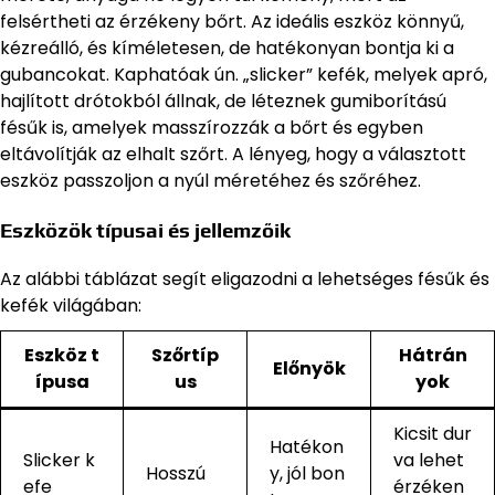
felsértheti az érzékeny bőrt. Az ideális eszköz könnyű,
kézreálló, és kíméletesen, de hatékonyan bontja ki a
gubancokat. Kaphatóak ún. „slicker” kefék, melyek apró,
hajlított drótokból állnak, de léteznek gumiborítású
fésűk is, amelyek masszírozzák a bőrt és egyben
eltávolítják az elhalt szőrt. A lényeg, hogy a választott
eszköz passzoljon a nyúl méretéhez és szőréhez.
Eszközök típusai és jellemzőik
Az alábbi táblázat segít eligazodni a lehetséges fésűk és
kefék világában:
Eszköz t
Szőrtíp
Hátrán
Előnyök
ípusa
us
yok
Kicsit dur
Hatékon
Slicker k
va lehet
Hosszú
y, jól bon
efe
érzéken