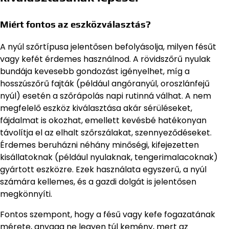
Miért fontos az eszközválasztás?
A nyúl szőrtípusa jelentősen befolyásolja, milyen fésűt
vagy kefét érdemes használnod. A rövidszőrű nyulak
bundája kevesebb gondozást igényelhet, míg a
hosszúszőrű fajták (például angóranyúl, oroszlánfejű
nyúl) esetén a szőrápolás napi rutinná válhat. A nem
megfelelő eszköz kiválasztása akár sérüléseket,
fájdalmat is okozhat, emellett kevésbé hatékonyan
távolítja el az elhalt szőrszálakat, szennyeződéseket.
Érdemes beruházni néhány minőségi, kifejezetten
kisállatoknak (például nyulaknak, tengerimalacoknak)
gyártott eszközre. Ezek használata egyszerű, a nyúl
számára kellemes, és a gazdi dolgát is jelentősen
megkönnyíti.
Fontos szempont, hogy a fésű vagy kefe fogazatának
mérete, anyaga ne legyen túl kemény, mert az