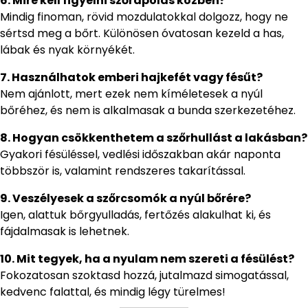
6. Mire kell figyelni szőrápolás közben?
Mindig finoman, rövid mozdulatokkal dolgozz, hogy ne
sértsd meg a bőrt. Különösen óvatosan kezeld a has,
lábak és nyak környékét.
7. Használhatok emberi hajkefét vagy fésűt?
Nem ajánlott, mert ezek nem kíméletesek a nyúl
bőréhez, és nem is alkalmasak a bunda szerkezetéhez.
8. Hogyan csökkenthetem a szőrhullást a lakásban?
Gyakori fésüléssel, vedlési időszakban akár naponta
többször is, valamint rendszeres takarítással.
9. Veszélyesek a szőrcsomók a nyúl bőrére?
Igen, alattuk bőrgyulladás, fertőzés alakulhat ki, és
fájdalmasak is lehetnek.
10. Mit tegyek, ha a nyulam nem szereti a fésülést?
Fokozatosan szoktasd hozzá, jutalmazd simogatással,
kedvenc falattal, és mindig légy türelmes!