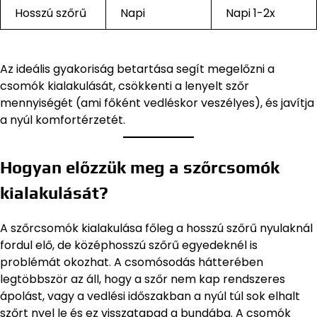
Hosszú szőrű
Napi
Napi 1-2x
Az ideális gyakoriság betartása segít megelőzni a
csomók kialakulását, csökkenti a lenyelt szőr
mennyiségét (ami főként vedléskor veszélyes), és javítja
a nyúl komfortérzetét.
Hogyan előzzük meg a szőrcsomók
kialakulását?
A szőrcsomók kialakulása főleg a hosszú szőrű nyulaknál
fordul elő, de középhosszú szőrű egyedeknél is
problémát okozhat. A csomósodás hátterében
legtöbbször az áll, hogy a szőr nem kap rendszeres
ápolást, vagy a vedlési időszakban a nyúl túl sok elhalt
szőrt nyel le és ez visszatapad a bundába. A csomók