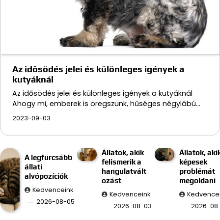
Az idősödés jelei és különleges igények a
kutyáknál
Az idősödés jelei és különleges igények a kutyáknál
Ahogy mi, emberek is öregszünk, hűséges négylábú…
2023-09-03
Állatok, akik
Állatok, aki
A legfurcsább
felismerik a
képesek
állati
hangulatvált
problémát
alvópozíciók
ozást
megoldani
Kedvenceink
Kedvenceink
Kedvence
2026-08-05
2026-08-03
2026-08-