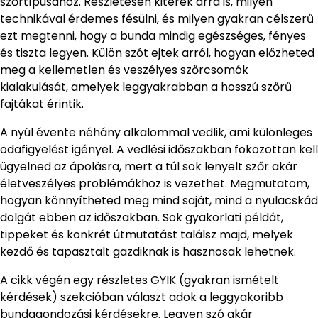
szőrtípusához. Részletesen kitérek arra is, milyen
technikával érdemes fésülni, és milyen gyakran célszerű
ezt megtenni, hogy a bunda mindig egészséges, fényes
és tiszta legyen. Külön szót ejtek arról, hogyan előzheted
meg a kellemetlen és veszélyes szőrcsomók
kialakulását, amelyek leggyakrabban a hosszú szőrű
fajtákat érintik.
A nyúl évente néhány alkalommal vedlik, ami különleges
odafigyelést igényel. A vedlési időszakban fokozottan kell
ügyelned az ápolásra, mert a túl sok lenyelt szőr akár
életveszélyes problémákhoz is vezethet. Megmutatom,
hogyan könnyítheted meg mind saját, mind a nyulacskád
dolgát ebben az időszakban. Sok gyakorlati példát,
tippeket és konkrét útmutatást találsz majd, melyek
kezdő és tapasztalt gazdiknak is hasznosak lehetnek.
A cikk végén egy részletes GYIK (gyakran ismételt
kérdések) szekcióban választ adok a leggyakoribb
bundagondozási kérdésekre. Legyen szó akár