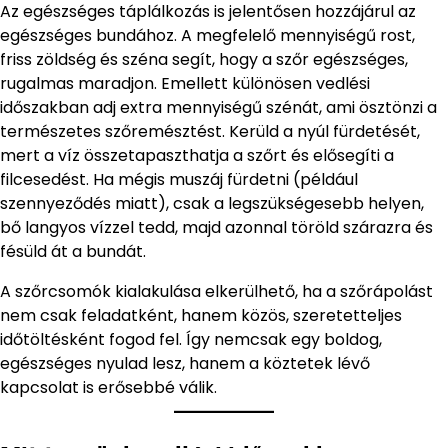
Az egészséges táplálkozás is jelentősen hozzájárul az
egészséges bundához. A megfelelő mennyiségű rost,
friss zöldség és széna segít, hogy a szőr egészséges,
rugalmas maradjon. Emellett különösen vedlési
időszakban adj extra mennyiségű szénát, ami ösztönzi a
természetes szőremésztést. Kerüld a nyúl fürdetését,
mert a víz összetapaszthatja a szőrt és elősegíti a
filcesedést. Ha mégis muszáj fürdetni (például
szennyeződés miatt), csak a legszükségesebb helyen,
bő langyos vízzel tedd, majd azonnal töröld szárazra és
fésüld át a bundát.
A szőrcsomók kialakulása elkerülhető, ha a szőrápolást
nem csak feladatként, hanem közös, szeretetteljes
időtöltésként fogod fel. Így nemcsak egy boldog,
egészséges nyulad lesz, hanem a köztetek lévő
kapcsolat is erősebbé válik.