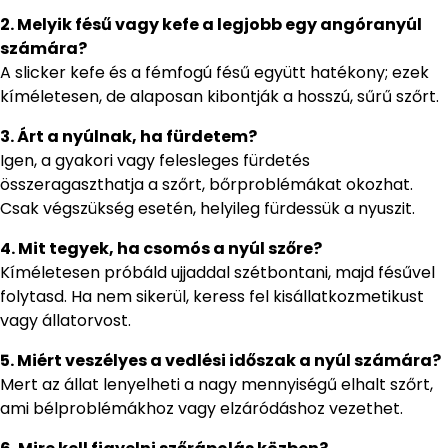
2. Melyik fésű vagy kefe a legjobb egy angóranyúl
számára?
A slicker kefe és a fémfogú fésű együtt hatékony; ezek
kíméletesen, de alaposan kibontják a hosszú, sűrű szőrt.
3. Árt a nyúlnak, ha fürdetem?
Igen, a gyakori vagy felesleges fürdetés
összeragaszthatja a szőrt, bőrproblémákat okozhat.
Csak végszükség esetén, helyileg fürdessük a nyuszit.
4. Mit tegyek, ha csomós a nyúl szőre?
Kíméletesen próbáld ujjaddal szétbontani, majd fésűvel
folytasd. Ha nem sikerül, keress fel kisállatkozmetikust
vagy állatorvost.
5. Miért veszélyes a vedlési időszak a nyúl számára?
Mert az állat lenyelheti a nagy mennyiségű elhalt szőrt,
ami bélproblémákhoz vagy elzáródáshoz vezethet.