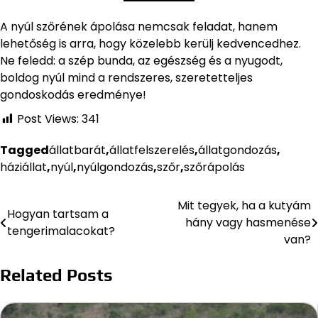
A nyúl szőrének ápolása nemcsak feladat, hanem
lehetőség is arra, hogy közelebb kerülj kedvencedhez.
Ne feledd: a szép bunda, az egészség és a nyugodt,
boldog nyúl mind a rendszeres, szeretetteljes
gondoskodás eredménye!
Post Views:
341
Tagged
állatbarát
,
állatfelszerelés
,
állatgondozás
,
háziállat
,
nyúl
,
nyúlgondozás
,
szőr
,
szőrápolás
Mit tegyek, ha a kutyám
Bejegyzés
Hogyan tartsam a
hány vagy hasmenése
tengerimalacokat?
navigáció
van?
Related Posts