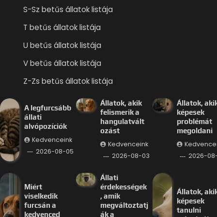
S-Sz betűs állatok listája
T betűs állatok listája
U betűs állatok listája
V betűs állatok listája
Z-Zs betűs állatok listája
Állatok, akik
Állatok, aki
A legfurcsább
felismerik a
képesek
állati
hangulatvált
problémát
alvópozíciók
ozást
megoldani
Kedvenceink
Kedvenceink
Kedvence
2026-08-05
2026-08-03
2026-08-
Állati
Miért
érdekességek
Állatok, aki
viselkedik
, amik
képesek
furcsán a
megváltoztatj
tanulni
kedvenced
ák a