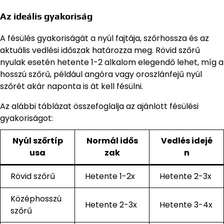
Az ideális gyakoriság
A fésülés gyakoriságát a nyúl fajtája, szőrhossza és az
aktuális vedlési időszak határozza meg. Rövid szőrű
nyulak esetén hetente 1-2 alkalom elegendő lehet, míg a
hosszú szőrű, például angóra vagy oroszlánfejű nyúl
szőrét akár naponta is át kell fésülni.
Az alábbi táblázat összefoglalja az ajánlott fésülési
gyakoriságot:
Nyúl szőrtíp
Normál idős
Vedlés idejé
usa
zak
n
Rövid szőrű
Hetente 1-2x
Hetente 2-3x
Középhosszú
Hetente 2-3x
Hetente 3-4x
szőrű