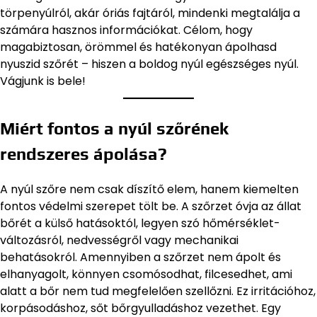
törpenyúlról, akár óriás fajtáról, mindenki megtalálja a
számára hasznos információkat. Célom, hogy
magabiztosan, örömmel és hatékonyan ápolhasd
nyuszid szőrét – hiszen a boldog nyúl egészséges nyúl.
Vágjunk is bele!
Miért fontos a nyúl szőrének
rendszeres ápolása?
A nyúl szőre nem csak díszítő elem, hanem kiemelten
fontos védelmi szerepet tölt be. A szőrzet óvja az állat
bőrét a külső hatásoktól, legyen szó hőmérséklet-
változásról, nedvességről vagy mechanikai
behatásokról. Amennyiben a szőrzet nem ápolt és
elhanyagolt, könnyen csomósodhat, filcesedhet, ami
alatt a bőr nem tud megfelelően szellőzni. Ez irritációhoz,
korpásodáshoz, sőt bőrgyulladáshoz vezethet. Egy