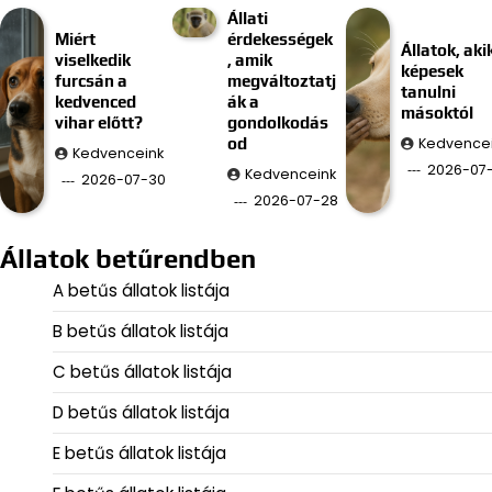
Állati
Miért
érdekességek
Állatok, aki
viselkedik
, amik
képesek
furcsán a
megváltoztatj
tanulni
kedvenced
ák a
másoktól
vihar előtt?
gondolkodás
Kedvence
od
Kedvenceink
2026-07
Kedvenceink
2026-07-30
2026-07-28
Állatok betűrendben
A betűs állatok listája
B betűs állatok listája
C betűs állatok listája
D betűs állatok listája
E betűs állatok listája