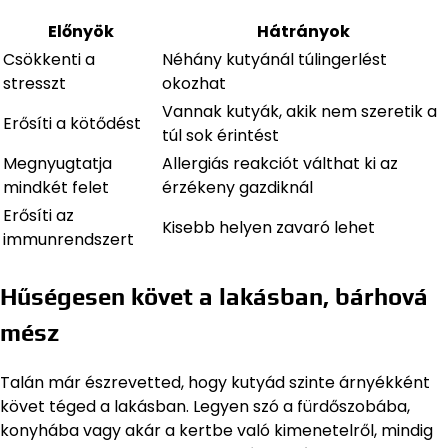
Előnyök
Hátrányok
Csökkenti a
Néhány kutyánál túlingerlést
stresszt
okozhat
Vannak kutyák, akik nem szeretik a
Erősíti a kötődést
túl sok érintést
Megnyugtatja
Allergiás reakciót válthat ki az
mindkét felet
érzékeny gazdiknál
Erősíti az
Kisebb helyen zavaró lehet
immunrendszert
Hűségesen követ a lakásban, bárhová
mész
Talán már észrevetted, hogy kutyád szinte árnyékként
követ téged a lakásban. Legyen szó a fürdőszobába,
konyhába vagy akár a kertbe való kimenetelről, mindig