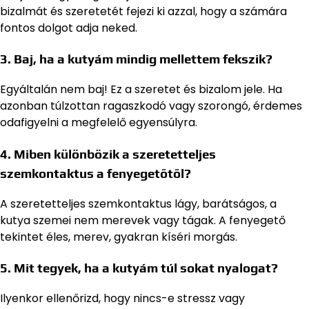
bizalmát és szeretetét fejezi ki azzal, hogy a számára
fontos dolgot adja neked.
3. Baj, ha a kutyám mindig mellettem fekszik?
Egyáltalán nem baj! Ez a szeretet és bizalom jele. Ha
azonban túlzottan ragaszkodó vagy szorongó, érdemes
odafigyelni a megfelelő egyensúlyra.
4. Miben különbözik a szeretetteljes
szemkontaktus a fenyegetőtől?
A szeretetteljes szemkontaktus lágy, barátságos, a
kutya szemei nem merevek vagy tágak. A fenyegető
tekintet éles, merev, gyakran kíséri morgás.
5. Mit tegyek, ha a kutyám túl sokat nyalogat?
Ilyenkor ellenőrizd, hogy nincs-e stressz vagy