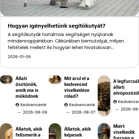
Hogyan igényelhetünk segítőkutyát?
A segítőkutyák hatalmas segítséget nyújtanak
mindennapjainkban. Cikkünkben bemutatjuk, milyen
feltételek mellett és hogyan lehet hivatalosan…
2026-01-09
Állati
Mit árul el a
A legfurcsá
ösztönök,
kedvenced
állati
amik ma is
viselkedése
alvópozíció
működnek
rólad?
Kedvence
Kedvenceink
Kedvenceink
2026-08
2026-08-09
2026-08-07
Miért
Állatok, akik
Állatok, akik
viselkedik
felismerik a
képesek
furcsán a