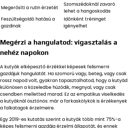
Szomszédoknál zavaró
Megerősíti a rutin érzetét
lehet a hangoskodás
Feszültségoldó hatású a
Időnként tréninget
gazdinak
igényelhet
Megérzi a hangulatod: vigasztalás a
nehéz napokon
A kutyák elképesztő érzékkel képesek felismerni
gazdájuk hangulatát. Ha szomorú vagy, beteg, vagy csak
rossz napod volt, gyakran tapasztalhatod, hogy a kutyád
különösen a közeledbe húzódik, megnyal, vagy csak
csendben melletted marad. Ez az empatikus viselkedés
a kutyáknál ösztönös: már a farkaskölykök is érzékenyek
a falkatagok érzelmeire.
Egy 2019-es kutatás szerint a kutyák több mint 75%-a
képes felismerni gazdája érzelmi állapotát, és ennek