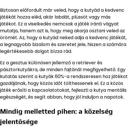
Biztosan előfordult már veled, hogy a kutyád a kedvenc
játékát hozza eléd, akár labdát, plüssöt vagy más
játékot. Ez a viselkedés nemcsak a játék iránti vágyat
mutatja, hanem azt is, hogy meg akarja osztani veled az
örömét. Az, hogy a kutyád neked adja a kedvenc játékát,
a legnagyobb bizalom és szeretet jele, hiszen a számára
legértékesebb dolgot bízza rád.
Ez a gesztus különösen jellemző a retriever és
pásztorkutyákra, de minden fajtánál megfigyelhető. Egy
kutatás szerint a kutyák 60%-a rendszeresen hoz játékot
gazdájának, hogy közös időt tölthessenek el. Ez a közös
játék erősíti a kapcsolatotokat, fejleszti a kutya mentális
egészségét, és segít abban, hogy jól induljon a napotok.
Mindig melletted pihen: a közelség
jelentősége