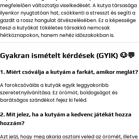
megfelelően változtatja viselkedését. A kutya társasága
ilyenkor nyugtatóan hat, csökkenti a stresszt és segíti a
gazdit a rossz hangulat átvészelésében. Ez a képessége
teszi a kutyákat tökéletes társakká nemcsak
hétköznapokon, hanem nehéz időszakokban is.
Gyakran ismételt kérdések (GYIK) 🐶💬
1. Miért csóválja a kutyám a farkát, amikor meglát?
A farokcsóválás a kutyák egyik leggyakoribb
szeretetnyilvánítása. Ez örömöt, boldogságot és
barátságos szándékot fejez ki feléd.
2. Mit jelez, ha a kutyám a kedvenc játékát hozza
hozzám?
Azt jelzi, hogy meg akarja osztani veled az örömét, illetve