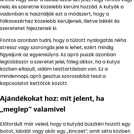
neki, és szeretne közelebb kerülni hozzád. A kutyák a
vadonban is használják ezt a módszert, hogy a
falkavezérhez közelebb kerüljenek, illetve békét és
szeretetet fejezzenek ki.
Fontos azonban tudni, hogy a túlzott nyalogatás néha
stressz vagy szorongás jele is lehet, ezért mindig
figyeljünk az egyensúlyra. Az apró puszik azonban
legtöbbször a szeretet jelei, főleg akkor, ha a kutya
közben ellazult, vidám testtartásban van. Ez a
mindennapi, apró gesztus szorosabbá teszi a
kapcsolatot kettőtök között.
Ajándékokat hoz: mit jelent, ha
„meglep” valamivel
Előfordult már veled, hogy a kutyád büszkén hozott egy
botot, labdát vagy akár egy „kincset”, amit séta közben