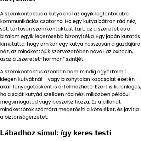
A szemkontaktus a kutyáknál az egyik legfontosabb
kommunikációs csatorna. Ha egy kutya bátran rád néz,
sőt, tartósan szemkontaktust tart, az a szeretet és a
bizalom egyik legerősebb bizonyítéka. Egy japán kutatás
kimutatta, hogy amikor egy kutya hosszasan a gazdájára
néz, az mindkettőjük szervezetében növeli az oxitocin,
azaz a „szeretet-hormon” szintjét.
A szemkontaktus azonban nem mindig egyértelmű:
idegen kutyáknál – vagy bizonytalan kapcsolat esetén –
akár fenyegetésként is értelmezhető. Ezért is különleges,
ha a saját kutyád szelíden rád néz, miközben például
megsimogatod vagy beszélsz hozzá. Ez a pillanat
mindkettőtök számára megerősíti a köteléket, és javítja
a biztonságérzetet.
Lábadhoz simul: így keres testi