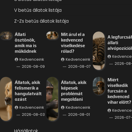
V betűs állatok listája
Z-Zs betűs állatok listája
Állati
Mit árul el a
A legfurcsá
ösztönök,
kedvenced
állati
amik ma is
viselkedése
alvópozíció
működnek
rólad?
Kedvence
Kedvenceink
Kedvenceink
2026-08
2026-08-09
2026-08-07
Miért
Állatok, akik
Állatok, akik
viselkedik
felismerik a
képesek
furcsán a
hangulatvált
problémát
kedvenced
ozást
megoldani
vihar előtt?
Kedvenceink
Kedvenceink
Kedvence
2026-08-03
2026-08-01
2026-07
Háziállatok