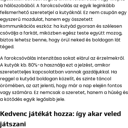
a hálószobából. A farokcsóválás az egyik leginkább
felismerhető szeretetjel a kutyáknál. Ez nem csupán egy
egyszerű mozdulat, hanem egy összetett
kommunikációs eszköz: ha kutyád gyorsan és szélesen
csóválja a farkát, miközben egész teste együtt mozog,
biztos lehetsz benne, hogy örül neked és boldogan lát
téged.
A farokcsóválás intenzitása sokat elárul az érzelmekről.
A kutyák kb. 80%-a használja ezt a jelzést, amikor
szeretetteljes kapcsolatban vannak gazdájukkal. Ha
reggel a kutyád boldogan közelít, és szinte táncol
örömében, az azt jelenti, hogy már a nap elején fontos
vagy számára. Ez nemcsak a szeretet, hanem a hűség és
a kötődés egyik legősibb jele.
Kedvenc játékát hozza: így akar veled
játszani