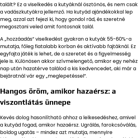
talált? Ez a viselkedés a kutyáknál ösztönös, és nem csak
a vadászkutyákra jellemző. Ha kutyád ajándékokkal lep
meg, azzal azt fejezi ki, hogy gondol rád, és szeretné
megosztani veled amit fontosnak talál.
A „hozzáadás” viselkedést gyakran a kutyák 55-60%-a
mutatja, főleg fiatalabb korban és aktívabb fajtáknál. Ez
egyfajta játék is lehet, de a szeretet és a figyelmesség
jele is. Különösen akkor szívmelengető, amikor egy nehéz
nap után hazatérve találod a kis kedvencedet, aki már a
bejáratnál vár egy „meglepetéssel”.
Hangos öröm, amikor hazaérsz: a
viszontlátás ünnepe
Kevés dolog hasonlítható ahhoz a lelkesedéshez, amivel
a kutyád fogad, amikor hazaérsz. Ugrálás, farokcsóválás,
boldog ugatás – mindez azt mutatja, mennyire