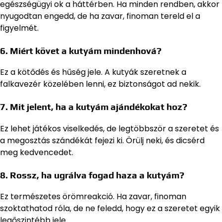
egészségügyi ok a háttérben. Ha minden rendben, akkor
nyugodtan engedd, de ha zavar, finoman tereld el a
figyelmét.
6. Miért követ a kutyám mindenhová?
Ez a kötődés és hűség jele. A kutyák szeretnek a
falkavezér közelében lenni, ez biztonságot ad nekik.
7. Mit jelent, ha a kutyám ajándékokat hoz?
Ez lehet játékos viselkedés, de legtöbbször a szeretet és
a megosztás szándékát fejezi ki. Örülj neki, és dicsérd
meg kedvencedet.
8. Rossz, ha ugrálva fogad haza a kutyám?
Ez természetes örömreakció. Ha zavar, finoman
szoktathatod róla, de ne feledd, hogy ez a szeretet egyik
legőszintébb jele.