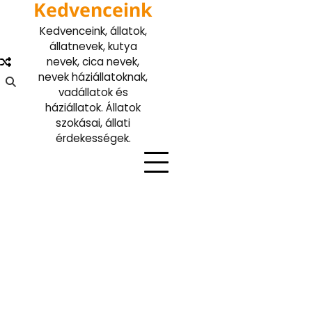
Kedvenceink
Skip
to
Kedvenceink, állatok,
content
állatnevek, kutya
nevek, cica nevek,
nevek háziállatoknak,
vadállatok és
háziállatok. Állatok
szokásai, állati
érdekességek.