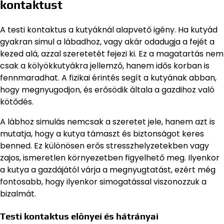
kontaktust
A testi kontaktus a kutyáknál alapvető igény. Ha kutyád
gyakran simul a lábadhoz, vagy akár odadugja a fejét a
kezed alá, azzal szeretetét fejezi ki. Ez a magatartás nem
csak a kölyökkutyákra jellemző, hanem idős korban is
fennmaradhat. A fizikai érintés segít a kutyának abban,
hogy megnyugodjon, és erősödik általa a gazdihoz való
kötődés.
A lábhoz simulás nemcsak a szeretet jele, hanem azt is
mutatja, hogy a kutya támaszt és biztonságot keres
benned. Ez különösen erős stresszhelyzetekben vagy
zajos, ismeretlen környezetben figyelhető meg. Ilyenkor
a kutya a gazdájától várja a megnyugtatást, ezért még
fontosabb, hogy ilyenkor simogatással viszonozzuk a
bizalmát.
Testi kontaktus előnyei és hátrányai