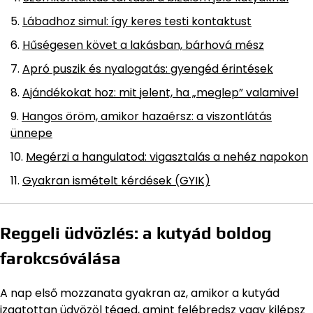
Lábadhoz simul: így keres testi kontaktust
Hűségesen követ a lakásban, bárhová mész
Apró puszik és nyalogatás: gyengéd érintések
Ajándékokat hoz: mit jelent, ha „meglep” valamivel
Hangos öröm, amikor hazaérsz: a viszontlátás
ünnepe
Megérzi a hangulatod: vigasztalás a nehéz napokon
Gyakran ismételt kérdések (GYIK)
Reggeli üdvözlés: a kutyád boldog
farokcsóválása
A nap első mozzanata gyakran az, amikor a kutyád
izgatottan üdvözöl téged, amint felébredsz vagy kilépsz