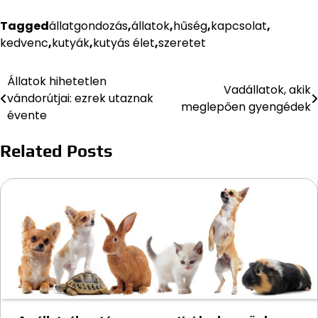
Tagged
állatgondozás
,
állatok
,
hűség
,
kapcsolat
,
kedvenc
,
kutyák
,
kutyás élet
,
szeretet
Állatok hihetetlen
Bejegyzés
Vadállatok, akik
vándorútjai: ezrek utaznak
meglepően gyengédek
navigáció
évente
Related Posts