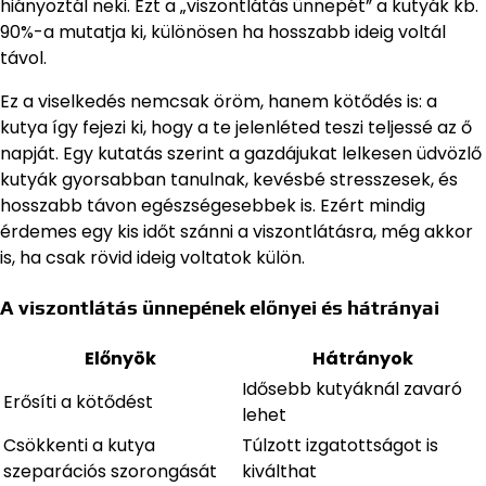
hiányoztál neki. Ezt a „viszontlátás ünnepét” a kutyák kb.
90%-a mutatja ki, különösen ha hosszabb ideig voltál
távol.
Ez a viselkedés nemcsak öröm, hanem kötődés is: a
kutya így fejezi ki, hogy a te jelenléted teszi teljessé az ő
napját. Egy kutatás szerint a gazdájukat lelkesen üdvözlő
kutyák gyorsabban tanulnak, kevésbé stresszesek, és
hosszabb távon egészségesebbek is. Ezért mindig
érdemes egy kis időt szánni a viszontlátásra, még akkor
is, ha csak rövid ideig voltatok külön.
A viszontlátás ünnepének előnyei és hátrányai
Előnyök
Hátrányok
Idősebb kutyáknál zavaró
Erősíti a kötődést
lehet
Csökkenti a kutya
Túlzott izgatottságot is
szeparációs szorongását
kiválthat