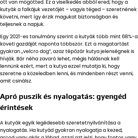
ott van mögötted. Ez a viselkedés abból ered, hogy a
kutyák a falkájuk vezetőjét – vagyis téged – szeretnének
követni, mert így érzik magukat biztonságban és
teljesnek a napjuk.
Egy 2021-es tanulmány szerint a kutyák több mint 68%-a
követi gazdáját naponta többször. Ezt a magatartást
gyakran „velcro dog”, azaz tépőzár kutya jelenségnek is
hívják. Bár néha zavaró lehet, mégis hálásnak kell
lennünk ezért, mert a kutya ezzel mutatja ki, hogy
szeretne a közeledben lenni, és mindenben részt venni,
amit csinálsz.
Apró puszik és nyalogatás: gyengéd
érintések
A kutyák egyik legédesebb szeretetnyilvánítása a
nyalogatás. Ha kutyád gyakran nyalogatja a kezed,
arcod vagy akár a lábad, azzal azt jelzi, hogy fontos vagy