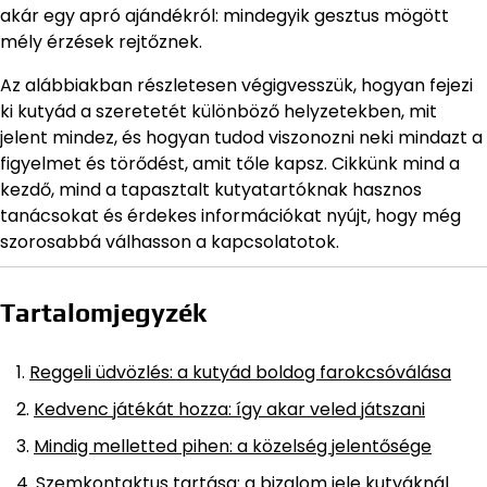
akár egy apró ajándékról: mindegyik gesztus mögött
mély érzések rejtőznek.
Az alábbiakban részletesen végigvesszük, hogyan fejezi
ki kutyád a szeretetét különböző helyzetekben, mit
jelent mindez, és hogyan tudod viszonozni neki mindazt a
figyelmet és törődést, amit tőle kapsz. Cikkünk mind a
kezdő, mind a tapasztalt kutyatartóknak hasznos
tanácsokat és érdekes információkat nyújt, hogy még
szorosabbá válhasson a kapcsolatotok.
Tartalomjegyzék
Reggeli üdvözlés: a kutyád boldog farokcsóválása
Kedvenc játékát hozza: így akar veled játszani
Mindig melletted pihen: a közelség jelentősége
Szemkontaktus tartása: a bizalom jele kutyáknál