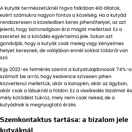
A kutyák természetüknél fogva falkában élő állatok,
ezért számukra nagyon fontos a közelség. Ha a kutyád
rendszeresen a közeledben keres pihenőhelyet, az azt
jelenti, hogy biztonságban érzi magát melletted. Ez a
szeretet és a kötődés egyértelmű jele. Sokan azt
gondolják, hogy a kutyák csak meleg vagy kényelmes
helyet keresnek, de valójában ennél sokkal többről van
szó.
Egy 2022-es felmérés szerint a kutyatulajdonosok 74%-a
számolt be arról, hogy kedvence szívesen pihen
közvetlenül mellettük, akár a kanapén, akár az ágyban,
akár csak a lábuknál a földön. Ez a viselkedés bizalmat és
mély kötődést tükröz, mely nem csak neked, de a
kutyádnak is megnyugtató érzés.
Szemkontaktus tartása: a bizalom jele
kutyáknál