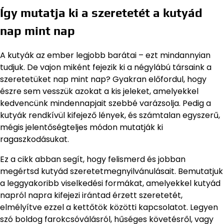
Így mutatja ki a szeretetét a kutyád
nap mint nap
A kutyák az ember legjobb barátai – ezt mindannyian
tudjuk. De vajon miként fejezik ki a négylábú társaink a
szeretetüket nap mint nap? Gyakran előfordul, hogy
észre sem vesszük azokat a kis jeleket, amelyekkel
kedvencünk mindennapjait szebbé varázsolja. Pedig a
kutyák rendkívül kifejező lények, és számtalan egyszerű,
mégis jelentőségteljes módon mutatják ki
ragaszkodásukat.
Ez a cikk abban segít, hogy felismerd és jobban
megértsd kutyád szeretetmegnyilvánulásait. Bemutatjuk
a leggyakoribb viselkedési formákat, amelyekkel kutyád
napról napra kifejezi irántad érzett szeretetét,
elmélyítve ezzel a kettőtök közötti kapcsolatot. Legyen
szó boldog farokcsóválásról, hűséges követésről, vagy