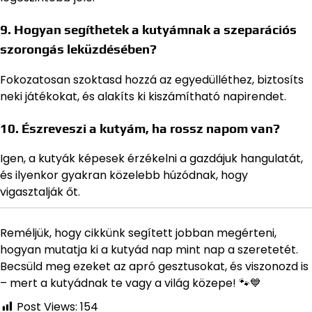
9. Hogyan segíthetek a kutyámnak a szeparációs
szorongás leküzdésében?
Fokozatosan szoktasd hozzá az egyedülléthez, biztosíts
neki játékokat, és alakíts ki kiszámítható napirendet.
10. Észreveszi a kutyám, ha rossz napom van?
Igen, a kutyák képesek érzékelni a gazdájuk hangulatát,
és ilyenkor gyakran közelebb húzódnak, hogy
vigasztalják őt.
Reméljük, hogy cikkünk segített jobban megérteni,
hogyan mutatja ki a kutyád nap mint nap a szeretetét.
Becsüld meg ezeket az apró gesztusokat, és viszonozd is
– mert a kutyádnak te vagy a világ közepe! 🐾💙
Post Views:
154