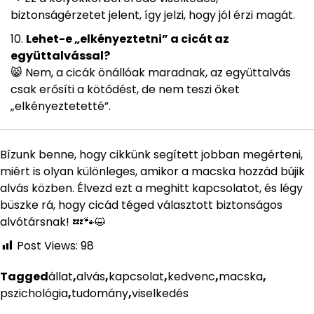
biztonságérzetet jelent, így jelzi, hogy jól érzi magát.
Lehet-e „elkényeztetni” a cicát az
együttalvással?
😸 Nem, a cicák önállóak maradnak, az együttalvás
csak erősíti a kötődést, de nem teszi őket
„elkényeztetetté”.
Bízunk benne, hogy cikkünk segített jobban megérteni,
miért is olyan különleges, amikor a macska hozzád bújik
alvás közben. Élvezd ezt a meghitt kapcsolatot, és légy
büszke rá, hogy cicád téged választott biztonságos
alvótársnak! 💤🐾😺
Post Views:
98
Tagged
állat
,
alvás
,
kapcsolat
,
kedvenc
,
macska
,
pszichológia
,
tudomány
,
viselkedés