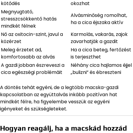
kötődés
okozhat
Megnyugtató,
Alvásminőség romolhat,
stresszcsökkentő hatás
ha a cica éjszaka aktív
mindkét félnek
Nő az oxitocin-szint, javul a
Karmolás, vakarás, zajok
közérzet
zavarhatják a gazdit
Meleg érzetet ad,
Ha a cica beteg, fertőzést
komfortosabb az alvás
is terjeszthet
A gazdi jobban észreveszi a
Néhány cica hajlamos éjjel
cica egészségi problémáit
„bulizni” és ébreszteni
A döntés tehát egyéni, de a legtöbb macska-gazdi
kapcsolatban az együttalvás inkább pozitívan hat
mindkét félre, ha figyelembe vesszük az egyéni
igényeket és szükségleteket.
Hogyan reagálj, ha a macskád hozzád