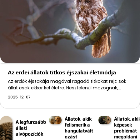
Az erdei állatok titkos éjszakai életmódja
Az erdők éjszakája magával ragadó titkokat rejt: sok
állat csak ekkor kel életre. Nesztelenül mozognak,…
2025-12-07
Állatok, akik
Állatok, aki
A legfurcsább
felismerik a
képesek
állati
hangulatvált
problémát
alvópozíciók
ozást
megoldani