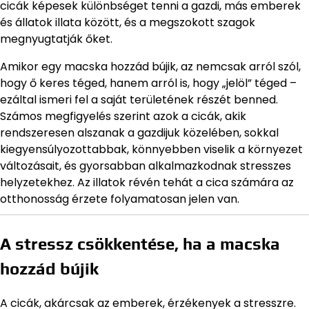
cicák képesek különbséget tenni a gazdi, más emberek
és állatok illata között, és a megszokott szagok
megnyugtatják őket.
Amikor egy macska hozzád bújik, az nemcsak arról szól,
hogy ő keres téged, hanem arról is, hogy „jelöl” téged –
ezáltal ismeri fel a saját területének részét benned.
Számos megfigyelés szerint azok a cicák, akik
rendszeresen alszanak a gazdijuk közelében, sokkal
kiegyensúlyozottabbak, könnyebben viselik a környezet
változásait, és gyorsabban alkalmazkodnak stresszes
helyzetekhez. Az illatok révén tehát a cica számára az
otthonosság érzete folyamatosan jelen van.
A stressz csökkentése, ha a macska
hozzád bújik
A cicák, akárcsak az emberek, érzékenyek a stresszre.