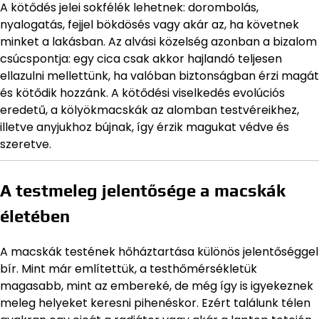
A kötődés jelei sokfélék lehetnek: dorombolás,
nyalogatás, fejjel bökdösés vagy akár az, ha követnek
minket a lakásban. Az alvási közelség azonban a bizalom
csúcspontja: egy cica csak akkor hajlandó teljesen
ellazulni mellettünk, ha valóban biztonságban érzi magát
és kötődik hozzánk. A kötődési viselkedés evolúciós
eredetű, a kölyökmacskák az alomban testvéreikhez,
illetve anyjukhoz bújnak, így érzik magukat védve és
szeretve.
A testmeleg jelentősége a macskák
életében
A macskák testének hőháztartása különös jelentőséggel
bír. Mint már említettük, a testhőmérsékletük
magasabb, mint az embereké, de még így is igyekeznek
meleg helyeket keresni pihenéskor. Ezért találunk télen