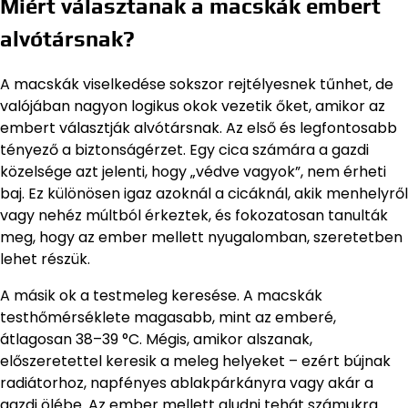
Miért választanak a macskák embert
alvótársnak?
A macskák viselkedése sokszor rejtélyesnek tűnhet, de
valójában nagyon logikus okok vezetik őket, amikor az
embert választják alvótársnak. Az első és legfontosabb
tényező a biztonságérzet. Egy cica számára a gazdi
közelsége azt jelenti, hogy „védve vagyok”, nem érheti
baj. Ez különösen igaz azoknál a cicáknál, akik menhelyről
vagy nehéz múltból érkeztek, és fokozatosan tanulták
meg, hogy az ember mellett nyugalomban, szeretetben
lehet részük.
A másik ok a testmeleg keresése. A macskák
testhőmérséklete magasabb, mint az emberé,
átlagosan 38–39 °C. Mégis, amikor alszanak,
előszeretettel keresik a meleg helyeket – ezért bújnak
radiátorhoz, napfényes ablakpárkányra vagy akár a
gazdi ölébe. Az ember mellett aludni tehát számukra