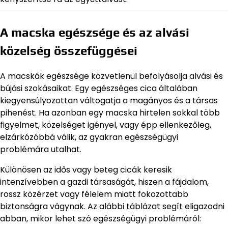
A macska egészsége és az alvási
közelség összefüggései
A macskák egészsége közvetlenül befolyásolja alvási és
bújási szokásaikat. Egy egészséges cica általában
kiegyensúlyozottan váltogatja a magányos és a társas
pihenést. Ha azonban egy macska hirtelen sokkal több
figyelmet, közelséget igényel, vagy épp ellenkezőleg,
elzárkózóbbá válik, az gyakran egészségügyi
problémára utalhat.
Különösen az idős vagy beteg cicák keresik
intenzívebben a gazdi társaságát, hiszen a fájdalom,
rossz közérzet vagy félelem miatt fokozottabb
biztonságra vágynak. Az alábbi táblázat segít eligazodni
abban, mikor lehet szó egészségügyi problémáról: