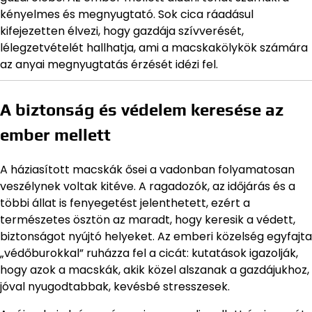
kényelmes és megnyugtató. Sok cica ráadásul
kifejezetten élvezi, hogy gazdája szívverését,
lélegzetvételét hallhatja, ami a macskakölykök számára
az anyai megnyugtatás érzését idézi fel.
A biztonság és védelem keresése az
ember mellett
A háziasított macskák ősei a vadonban folyamatosan
veszélynek voltak kitéve. A ragadozók, az időjárás és a
többi állat is fenyegetést jelenthetett, ezért a
természetes ösztön az maradt, hogy keresik a védett,
biztonságot nyújtó helyeket. Az emberi közelség egyfajta
„védőburokkal” ruházza fel a cicát: kutatások igazolják,
hogy azok a macskák, akik közel alszanak a gazdájukhoz,
jóval nyugodtabbak, kevésbé stresszesek.