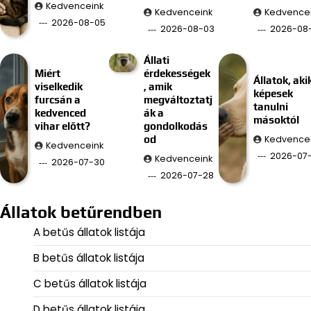
Kedvenceink
Kedvenceink
Kedvence
2026-08-05
2026-08-03
2026-08-
Állati
Miért
érdekességek
Állatok, aki
viselkedik
, amik
képesek
furcsán a
megváltoztatj
tanulni
kedvenced
ák a
másoktól
vihar előtt?
gondolkodás
Kedvence
od
Kedvenceink
2026-07
Kedvenceink
2026-07-30
2026-07-28
Állatok betűrendben
A betűs állatok listája
B betűs állatok listája
C betűs állatok listája
D betűs állatok listája