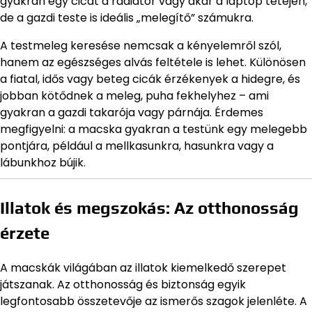
gyakran egy cicát a radiátor vagy akár a laptop tetején,
de a gazdi teste is ideális „melegítő” számukra.
A testmeleg keresése nemcsak a kényelemről szól,
hanem az egészséges alvás feltétele is lehet. Különösen
a fiatal, idős vagy beteg cicák érzékenyek a hidegre, és
jobban kötődnek a meleg, puha fekhelyhez – ami
gyakran a gazdi takarója vagy párnája. Érdemes
megfigyelni: a macska gyakran a testünk egy melegebb
pontjára, például a mellkasunkra, hasunkra vagy a
lábunkhoz bújik.
Illatok és megszokás: Az otthonosság
érzete
A macskák világában az illatok kiemelkedő szerepet
játszanak. Az otthonosság és biztonság egyik
legfontosabb összetevője az ismerős szagok jelenléte. A