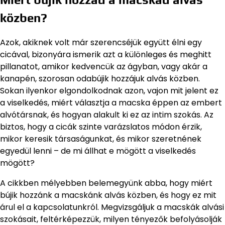
közben?
Azok, akiknek volt már szerencséjük együtt élni egy
cicával, bizonyára ismerik azt a különleges és meghitt
pillanatot, amikor kedvencük az ágyban, vagy akár a
kanapén, szorosan odabújik hozzájuk alvás közben.
Sokan ilyenkor elgondolkodnak azon, vajon mit jelent ez
a viselkedés, miért választja a macska éppen az embert
alvótársnak, és hogyan alakult ki ez az intim szokás. Az
biztos, hogy a cicák szinte varázslatos módon érzik,
mikor keresik társaságunkat, és mikor szeretnének
egyedül lenni – de mi állhat e mögött a viselkedés
mögött?
A cikkben mélyebben belemegyünk abba, hogy miért
bújik hozzánk a macskánk alvás közben, és hogy ez mit
árul el a kapcsolatunkról. Megvizsgáljuk a macskák alvási
szokásait, feltérképezzük, milyen tényezők befolyásolják