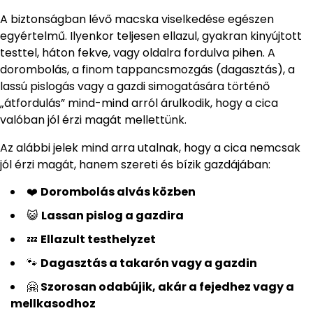
A biztonságban lévő macska viselkedése egészen
egyértelmű. Ilyenkor teljesen ellazul, gyakran kinyújtott
testtel, háton fekve, vagy oldalra fordulva pihen. A
dorombolás, a finom tappancsmozgás (dagasztás), a
lassú pislogás vagy a gazdi simogatására történő
„átfordulás” mind-mind arról árulkodik, hogy a cica
valóban jól érzi magát mellettünk.
Az alábbi jelek mind arra utalnak, hogy a cica nemcsak
jól érzi magát, hanem szereti és bízik gazdájában:
❤️
Dorombolás alvás közben
😺
Lassan pislog a gazdira
💤
Ellazult testhelyzet
🐾
Dagasztás a takarón vagy a gazdin
🤗
Szorosan odabújik, akár a fejedhez vagy a
mellkasodhoz