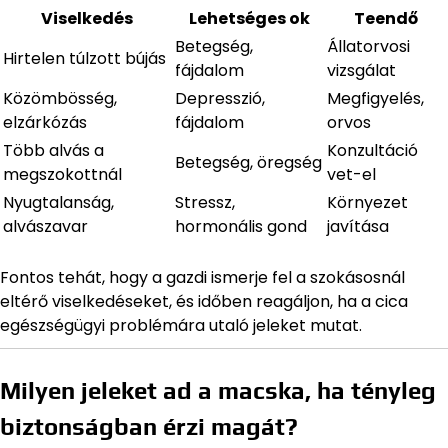
Viselkedés
Lehetséges ok
Teendő
Betegség,
Állatorvosi
Hirtelen túlzott bújás
fájdalom
vizsgálat
Közömbösség,
Depresszió,
Megfigyelés,
elzárkózás
fájdalom
orvos
Több alvás a
Konzultáció
Betegség, öregség
megszokottnál
vet-el
Nyugtalanság,
Stressz,
Környezet
alvászavar
hormonális gond
javítása
Fontos tehát, hogy a gazdi ismerje fel a szokásosnál
eltérő viselkedéseket, és időben reagáljon, ha a cica
egészségügyi problémára utaló jeleket mutat.
Milyen jeleket ad a macska, ha tényleg
biztonságban érzi magát?