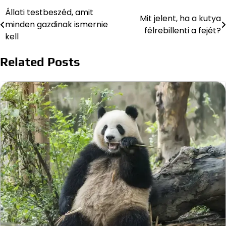
Állati testbeszéd, amit
Bejegyzés
Mit jelent, ha a kutya
minden gazdinak ismernie
félrebillenti a fejét?
navigáció
kell
Related Posts