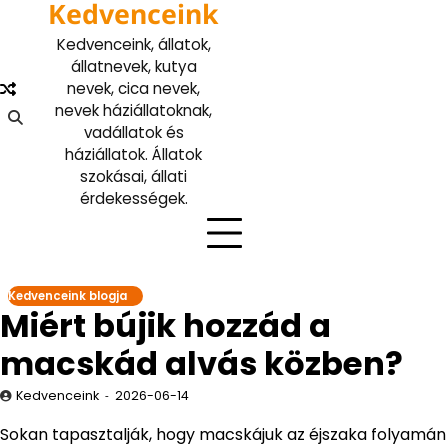
Kedvenceink
Skip
to
Kedvenceink, állatok,
content
állatnevek, kutya
nevek, cica nevek,
nevek háziállatoknak,
vadállatok és
háziállatok. Állatok
szokásai, állati
érdekességek.
Kedvenceink blogja
Miért bújik hozzád a
macskád alvás közben?
Kedvenceink
2026-06-14
Sokan tapasztalják, hogy macskájuk az éjszaka folyamán