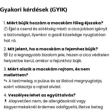
Gyakori kérdések (GYIK)
Miért bújik hozzám a macskám főleg éjszaka?
🕙 Éjjel a csend és sötétség miatt a cica jobban igényli
a biztonságot, ilyenkor a gazdi közelsége nyugtatóan
hat rá.
Mit jelent, ha a macskám a fejemhez bújik?
😻 Ez a legnagyobb bizalom jele, hiszen a cica védtelen
helyzetbe kerül, amikor a fejünkhöz bújik.
Miért alszik a macskám rajtam, és nem
mellettem?
🐾 A testmeleg, a pulzus és az illatod megnyugtatja,
ezért választja a rajtad alvást.
Veszélyes lehet az együttalvás?
💊 Alapvetően nem, de allergiásoknál vagy
kisgyermekeknél érdemes odafigyelni, illetve beteg