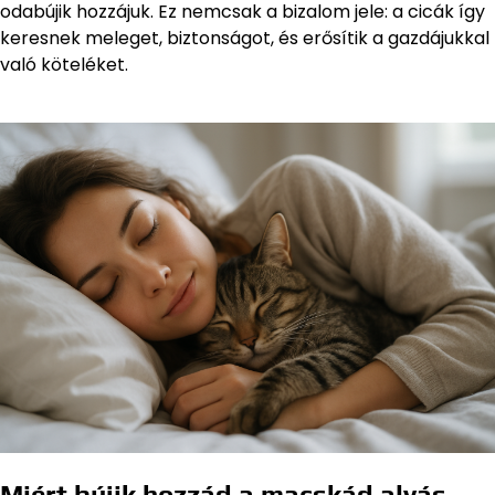
odabújik hozzájuk. Ez nemcsak a bizalom jele: a cicák így
keresnek meleget, biztonságot, és erősítik a gazdájukkal
való köteléket.
Miért bújik hozzád a macskád alvás