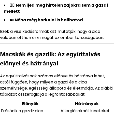
🐱‍👤
Nem ijed meg hirtelen zajokra sem a gazdi
mellett
💤
Néha még horkolni is hallhatod
Ezek a viselkedésformák azt mutatják, hogy a cica
valóban otthon érzi magát az ember társaságában.
Macskák és gazdik: Az együttalvás
előnyei és hátrányai
Az együttalvásnak számos előnye és hátránya lehet,
attól függően, hogy milyen a gazdi és a cica
személyisége, egészségi állapota és életmódja. Az alábbi
táblázat összefoglalja a legfontosabbakat:
Előnyök
Hátrányok
Erősödik a gazdi-cica
Allergiásoknál tüneteket