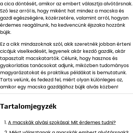
a cica döntését, amikor az embert választja alvótársnak.
Szó lesz arról is, hogy miként hat mindez a macska és
gazdi egészségére, közérzetére, valamint arról, hogyan
érdemes reagálnunk, ha kedvencünk éjszaka hozzánk
bújik.
Ez a cikk mindazoknak szól, akik szeretnék jobban érteni
cicájuk viselkedését, legyenek akár kezdő gazdik, akár
tapasztalt macskatartók. Célunk, hogy hasznos és
gyakorlatias tanácsokat adjunk, miközben tudományos
magyarázatokat és praktikus példákat is bemutatunk.
Tarts velünk, és fedezd fel, miért olyan különleges az,
amikor egy macska gazdájához bújik alvás közben!
Tartalomjegyzék
A macskák alvási szokásai: Mit érdemes tudni?
Miért választanak a macskák embert alvótársnak?