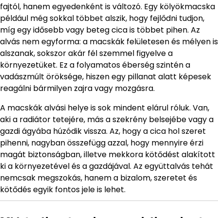
fajtól, hanem egyedenként is változó. Egy kölyökmacska
például még sokkal többet alszik, hogy fejlődni tudjon,
míg egy idősebb vagy beteg cica is többet pihen. Az
alvás nem egyforma: a macskák felületesen és mélyen is
alszanak, sokszor akár fél szemmel figyelve a
környezetüket. Ez a folyamatos éberség szintén a
vadászmúlt öröksége, hiszen egy pillanat alatt képesek
reagálni bármilyen zajra vagy mozgásra.
A macskák alvási helye is sok mindent elárul róluk. Van,
aki a radiátor tetejére, más a szekrény belsejébe vagy a
gazdi ágyába húzódik vissza. Az, hogy a cica hol szeret
pihenni, nagyban összefügg azzal, hogy mennyire érzi
magát biztonságban, illetve mekkora kötődést alakított
ki a környezetével és a gazdájával. Az együttalvás tehát
nemcsak megszokás, hanem a bizalom, szeretet és
kötődés egyik fontos jele is lehet.