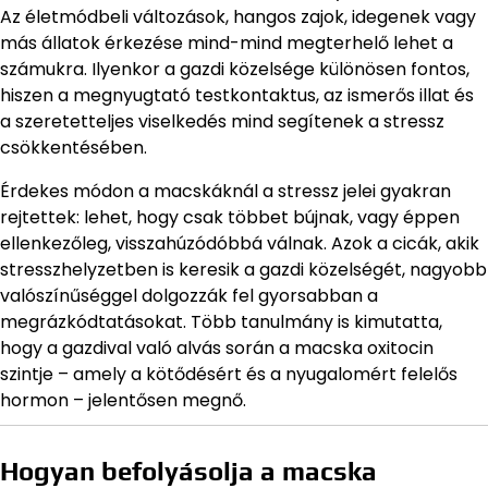
Az életmódbeli változások, hangos zajok, idegenek vagy
más állatok érkezése mind-mind megterhelő lehet a
számukra. Ilyenkor a gazdi közelsége különösen fontos,
hiszen a megnyugtató testkontaktus, az ismerős illat és
a szeretetteljes viselkedés mind segítenek a stressz
csökkentésében.
Érdekes módon a macskáknál a stressz jelei gyakran
rejtettek: lehet, hogy csak többet bújnak, vagy éppen
ellenkezőleg, visszahúzódóbbá válnak. Azok a cicák, akik
stresszhelyzetben is keresik a gazdi közelségét, nagyobb
valószínűséggel dolgozzák fel gyorsabban a
megrázkódtatásokat. Több tanulmány is kimutatta,
hogy a gazdival való alvás során a macska oxitocin
szintje – amely a kötődésért és a nyugalomért felelős
hormon – jelentősen megnő.
Hogyan befolyásolja a macska