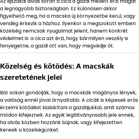
Az éjszakai alvás során a cica a gazdi mellett érzi magát
a legnagyobb biztonságban. Ez különösen akkor
figyelhető meg, ha a macska új környezetbe kerül, vagy
vendég érkezik a házhoz. Ilyenkor a megszokott emberi
közelség nemcsak nyugalmat jelent, hanem konkrét
védelmet is: a cica azt érzi, hogy bármilyen veszély is
fenyegetne, a gazdi ott van, hogy megvédje őt.
Közelség és kötődés: A macskák
szeretetének jelei
Bár sokan gondolják, hogy a macskák magányos lények,
a valóság ennél jóval árnyaltabb. A cicák is képesek erős
érzelmi kötődést kialakítani a gazdájukkal, amit számos
módon kifejeznek. Az egyik leglátványosabb jele ennek,
ha alvás közben hozzánk bújnak, vagy kifejezetten
keresik a közelségünket.