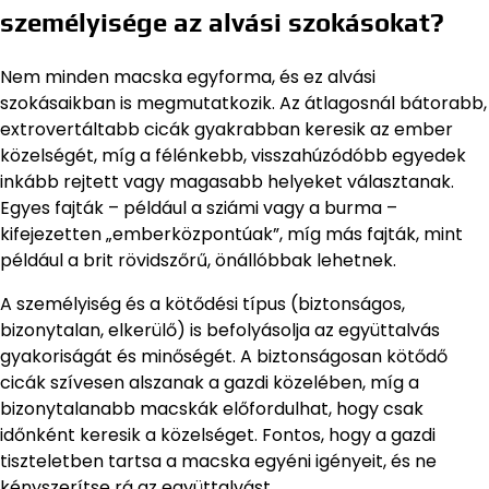
személyisége az alvási szokásokat?
Nem minden macska egyforma, és ez alvási
szokásaikban is megmutatkozik. Az átlagosnál bátorabb,
extrovertáltabb cicák gyakrabban keresik az ember
közelségét, míg a félénkebb, visszahúzódóbb egyedek
inkább rejtett vagy magasabb helyeket választanak.
Egyes fajták – például a sziámi vagy a burma –
kifejezetten „emberközpontúak”, míg más fajták, mint
például a brit rövidszőrű, önállóbbak lehetnek.
A személyiség és a kötődési típus (biztonságos,
bizonytalan, elkerülő) is befolyásolja az együttalvás
gyakoriságát és minőségét. A biztonságosan kötődő
cicák szívesen alszanak a gazdi közelében, míg a
bizonytalanabb macskák előfordulhat, hogy csak
időnként keresik a közelséget. Fontos, hogy a gazdi
tiszteletben tartsa a macska egyéni igényeit, és ne
kényszerítse rá az együttalvást.