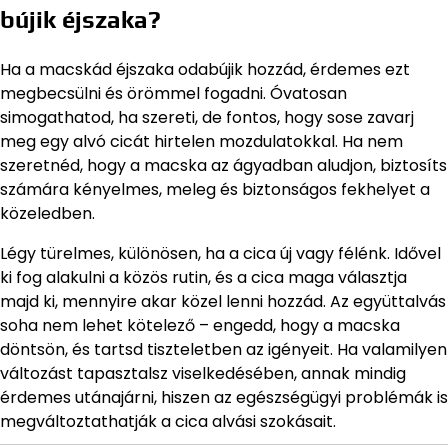
bújik éjszaka?
Ha a macskád éjszaka odabújik hozzád, érdemes ezt
megbecsülni és örömmel fogadni. Óvatosan
simogathatod, ha szereti, de fontos, hogy sose zavarj
meg egy alvó cicát hirtelen mozdulatokkal. Ha nem
szeretnéd, hogy a macska az ágyadban aludjon, biztosíts
számára kényelmes, meleg és biztonságos fekhelyet a
közeledben.
Légy türelmes, különösen, ha a cica új vagy félénk. Idővel
ki fog alakulni a közös rutin, és a cica maga választja
majd ki, mennyire akar közel lenni hozzád. Az együttalvás
soha nem lehet kötelező – engedd, hogy a macska
döntsön, és tartsd tiszteletben az igényeit. Ha valamilyen
változást tapasztalsz viselkedésében, annak mindig
érdemes utánajárni, hiszen az egészségügyi problémák is
megváltoztathatják a cica alvási szokásait.