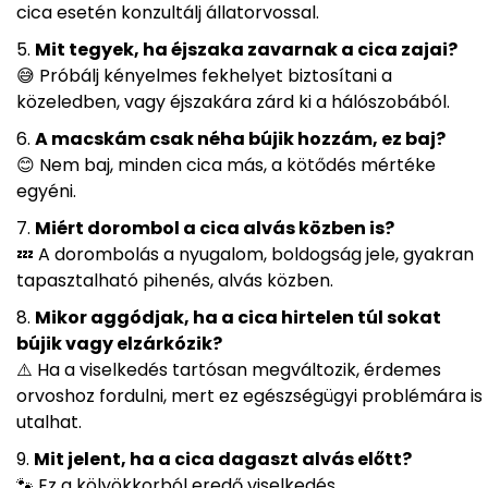
cica esetén konzultálj állatorvossal.
Mit tegyek, ha éjszaka zavarnak a cica zajai?
😅 Próbálj kényelmes fekhelyet biztosítani a
közeledben, vagy éjszakára zárd ki a hálószobából.
A macskám csak néha bújik hozzám, ez baj?
😊 Nem baj, minden cica más, a kötődés mértéke
egyéni.
Miért dorombol a cica alvás közben is?
💤 A dorombolás a nyugalom, boldogság jele, gyakran
tapasztalható pihenés, alvás közben.
Mikor aggódjak, ha a cica hirtelen túl sokat
bújik vagy elzárkózik?
⚠️ Ha a viselkedés tartósan megváltozik, érdemes
orvoshoz fordulni, mert ez egészségügyi problémára is
utalhat.
Mit jelent, ha a cica dagaszt alvás előtt?
🐾 Ez a kölyökkorból eredő viselkedés,