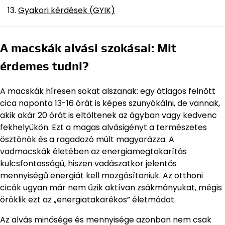
Gyakori kérdések (GYIK)
A macskák alvási szokásai: Mit
érdemes tudni?
A macskák híresen sokat alszanak: egy átlagos felnőtt
cica naponta 13-16 órát is képes szunyókálni, de vannak,
akik akár 20 órát is eltöltenek az ágyban vagy kedvenc
fekhelyükön. Ezt a magas alvásigényt a természetes
ösztönök és a ragadozó múlt magyarázza. A
vadmacskák életében az energiamegtakarítás
kulcsfontosságú, hiszen vadászatkor jelentős
mennyiségű energiát kell mozgósítaniuk. Az otthoni
cicák ugyan már nem űzik aktívan zsákmányukat, mégis
öröklik ezt az „energiatakarékos” életmódot.
Az alvás minősége és mennyisége azonban nem csak