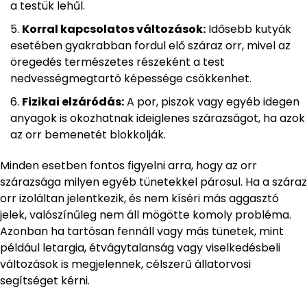
a testük lehűl.
Korral kapcsolatos változások:
Idősebb kutyák
esetében gyakrabban fordul elő száraz orr, mivel az
öregedés természetes részeként a test
nedvességmegtartó képessége csökkenhet.
Fizikai elzáródás:
A por, piszok vagy egyéb idegen
anyagok is okozhatnak ideiglenes szárazságot, ha azok
az orr bemenetét blokkolják.
Minden esetben fontos figyelni arra, hogy az orr
szárazsága milyen egyéb tünetekkel párosul. Ha a száraz
orr izoláltan jelentkezik, és nem kíséri más aggasztó
jelek, valószínűleg nem áll mögötte komoly probléma.
Azonban ha tartósan fennáll vagy más tünetek, mint
például letargia, étvágytalanság vagy viselkedésbeli
változások is megjelennek, célszerű állatorvosi
segítséget kérni.