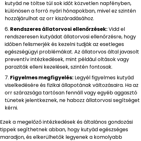
kutyád ne töltse túl sok időt közvetlen napfényben,
különösen a forró nyári hónapokban, mivel ez szintén
hozzájárulhat az orr kiszáradásához.
Rendszeres állatorvosi ellenőrzések:
Vidd el
rendszeresen kutyádat állatorvosi ellenőrzésre, hogy
időben felismerjék és kezelni tudják az esetleges
egészségügyi problémákat. Az állatorvos által javasolt
preventív intézkedések, mint például oltások vagy
paraziták elleni kezelések, szintén fontosak.
Figyelmes megfigyelés:
Legyél figyelmes kutyád
viselkedésére és fizikai állapotának változásaira. Ha az
orr szárazsága tartósan fennáll vagy egyéb aggasztó
tünetek jelentkeznek, ne habozz állatorvosi segítséget
kérni.
Ezek a megelőző intézkedések és általános gondozási
tippek segíthetnek abban, hogy kutyád egészséges
maradjon, és elkerülhetők legyenek a komolyabb