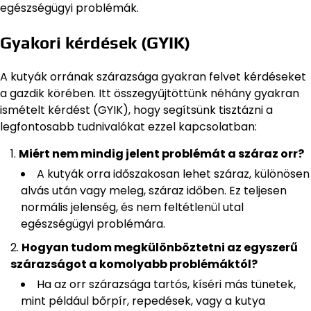
egészségügyi problémák.
Gyakori kérdések (GYIK)
A kutyák orrának szárazsága gyakran felvet kérdéseket
a gazdik körében. Itt összegyűjtöttünk néhány gyakran
ismételt kérdést (GYIK), hogy segítsünk tisztázni a
legfontosabb tudnivalókat ezzel kapcsolatban:
Miért nem mindig jelent problémát a száraz orr?
A kutyák orra időszakosan lehet száraz, különösen
alvás után vagy meleg, száraz időben. Ez teljesen
normális jelenség, és nem feltétlenül utal
egészségügyi problémára.
Hogyan tudom megkülönböztetni az egyszerű
szárazságot a komolyabb problémáktól?
Ha az orr szárazsága tartós, kíséri más tünetek,
mint például bőrpír, repedések, vagy a kutya