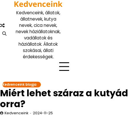
Kedvenceink
Skip
to
Kedvenceink, állatok,
content
állatnevek, kutya
nevek, cica nevek,
nevek háziállatoknak,
vadállatok és
háziállatok. Állatok
szokásai, állati
érdekességek.
Kedvenceink blogja
Miért lehet száraz a kutyád
orra?
Kedvenceink
2024-11-25