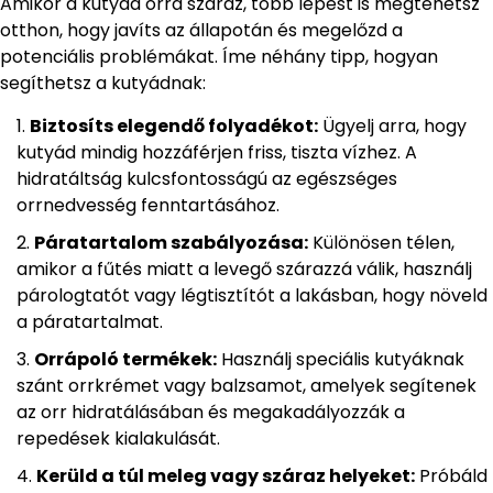
Amikor a kutyád orra száraz, több lépést is megtehetsz
otthon, hogy javíts az állapotán és megelőzd a
potenciális problémákat. Íme néhány tipp, hogyan
segíthetsz a kutyádnak:
Biztosíts elegendő folyadékot:
Ügyelj arra, hogy
kutyád mindig hozzáférjen friss, tiszta vízhez. A
hidratáltság kulcsfontosságú az egészséges
orrnedvesség fenntartásához.
Páratartalom szabályozása:
Különösen télen,
amikor a fűtés miatt a levegő szárazzá válik, használj
párologtatót vagy légtisztítót a lakásban, hogy növeld
a páratartalmat.
Orrápoló termékek:
Használj speciális kutyáknak
szánt orrkrémet vagy balzsamot, amelyek segítenek
az orr hidratálásában és megakadályozzák a
repedések kialakulását.
Kerüld a túl meleg vagy száraz helyeket:
Próbáld