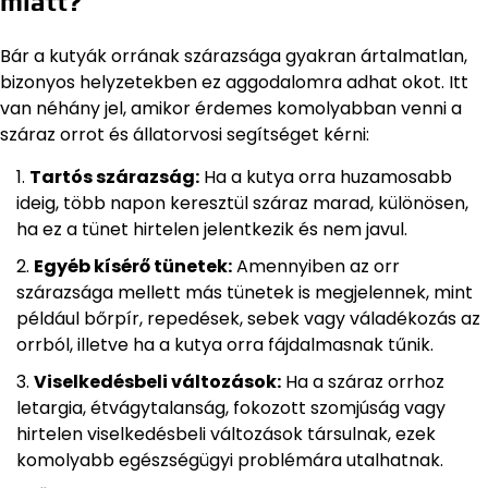
miatt?
Bár a kutyák orrának szárazsága gyakran ártalmatlan,
bizonyos helyzetekben ez aggodalomra adhat okot. Itt
van néhány jel, amikor érdemes komolyabban venni a
száraz orrot és állatorvosi segítséget kérni:
Tartós szárazság:
Ha a kutya orra huzamosabb
ideig, több napon keresztül száraz marad, különösen,
ha ez a tünet hirtelen jelentkezik és nem javul.
Egyéb kísérő tünetek:
Amennyiben az orr
szárazsága mellett más tünetek is megjelennek, mint
például bőrpír, repedések, sebek vagy váladékozás az
orrból, illetve ha a kutya orra fájdalmasnak tűnik.
Viselkedésbeli változások:
Ha a száraz orrhoz
letargia, étvágytalanság, fokozott szomjúság vagy
hirtelen viselkedésbeli változások társulnak, ezek
komolyabb egészségügyi problémára utalhatnak.