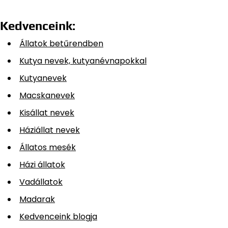
Kedvenceink:
Állatok betűrendben
Kutya nevek, kutyanévnapokkal
Kutyanevek
Macskanevek
Kisállat nevek
Háziállat nevek
Állatos mesék
Házi állatok
Vadállatok
Madarak
Kedvenceink blogja