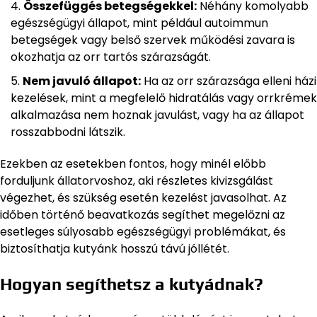
Összefüggés betegségekkel:
Néhány komolyabb
egészségügyi állapot, mint például autoimmun
betegségek vagy belső szervek működési zavara is
okozhatja az orr tartós szárazságát.
Nem javuló állapot:
Ha az orr szárazsága elleni házi
kezelések, mint a megfelelő hidratálás vagy orrkrémek
alkalmazása nem hoznak javulást, vagy ha az állapot
rosszabbodni látszik.
Ezekben az esetekben fontos, hogy minél előbb
forduljunk állatorvoshoz, aki részletes kivizsgálást
végezhet, és szükség esetén kezelést javasolhat. Az
időben történő beavatkozás segíthet megelőzni az
esetleges súlyosabb egészségügyi problémákat, és
biztosíthatja kutyánk hosszú távú jóllétét.
Hogyan segíthetsz a kutyádnak?