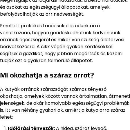
Megvizsgáljuk az időjárási hatásokat, a belső hidratációt,
és azokat az egészségügyi állapotokat, amelyek
befolyásolhatják az orr nedvességét.
Emellett praktikus tanácsokat is adunk arra
vonatkozóan, hogyan gondoskodhatunk kedvencünk
orrának egészségéről és mikor van szükség állatorvosi
beavatkozásra. A cikk végén gyakori kérdésekkel
segítjük a gazdikat, hogy jobban megértsék és kezelni
tudják ezt a gyakran felmerülő állapotot.
Mi okozhatja a száraz orrot?
A kutyák orrának szárazságát számos tényező
okozhatja, amelyek között vannak ártalmatlan, átmeneti
jelenségek, de akár komolyabb egészségügyi problémák
is. Itt van néhány gyakori ok, amiért a kutya orra száraz
lehet:
Időjárási tényezők:
A hideg, száraz levegő,