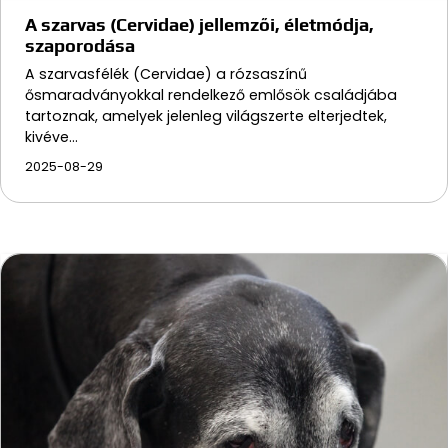
A szarvas (Cervidae) jellemzői, életmódja,
szaporodása
A szarvasfélék (Cervidae) a rózsaszínű
ősmaradványokkal rendelkező emlősök családjába
tartoznak, amelyek jelenleg világszerte elterjedtek,
kivéve…
2025-08-29