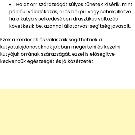
Ha az orr szárazságát súlyos tünetek kísérik, mint
például váladékozás, erős bőrpír vagy sebek, illetve
ha a kutya viselkedésében drasztikus változás
következik be, azonnal állatorvosi segítség javasolt.
Ezek a kérdések és válaszaik segíthetnek a
kutyatulajdonosoknak jobban megérteni és kezelni
kutyájuk orrának szárazságát, ezzel is elősegítve
kedvencük egészségét és jó közérzetét.