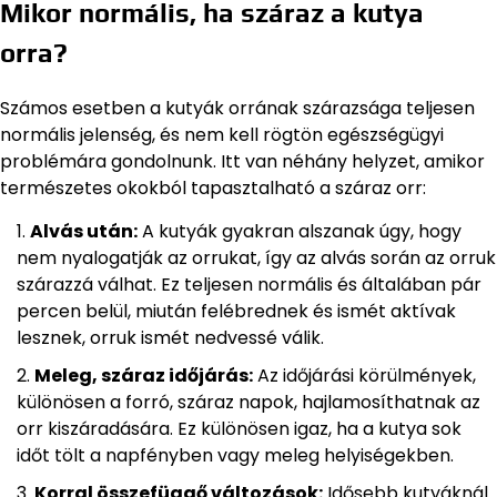
Mikor normális, ha száraz a kutya
orra?
Számos esetben a kutyák orrának szárazsága teljesen
normális jelenség, és nem kell rögtön egészségügyi
problémára gondolnunk. Itt van néhány helyzet, amikor
természetes okokból tapasztalható a száraz orr:
Alvás után:
A kutyák gyakran alszanak úgy, hogy
nem nyalogatják az orrukat, így az alvás során az orruk
szárazzá válhat. Ez teljesen normális és általában pár
percen belül, miután felébrednek és ismét aktívak
lesznek, orruk ismét nedvessé válik.
Meleg, száraz időjárás:
Az időjárási körülmények,
különösen a forró, száraz napok, hajlamosíthatnak az
orr kiszáradására. Ez különösen igaz, ha a kutya sok
időt tölt a napfényben vagy meleg helyiségekben.
Korral összefüggő változások:
Idősebb kutyáknál