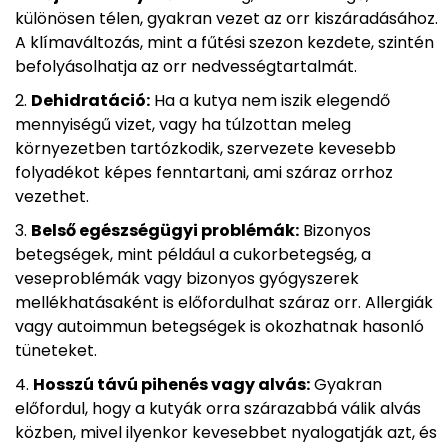
különösen télen, gyakran vezet az orr kiszáradásához.
A klímaváltozás, mint a fűtési szezon kezdete, szintén
befolyásolhatja az orr nedvességtartalmát.
Dehidratáció:
Ha a kutya nem iszik elegendő
mennyiségű vizet, vagy ha túlzottan meleg
környezetben tartózkodik, szervezete kevesebb
folyadékot képes fenntartani, ami száraz orrhoz
vezethet.
Belső egészségügyi problémák:
Bizonyos
betegségek, mint például a cukorbetegség, a
veseproblémák vagy bizonyos gyógyszerek
mellékhatásaként is előfordulhat száraz orr. Allergiák
vagy autoimmun betegségek is okozhatnak hasonló
tüneteket.
Hosszú távú pihenés vagy alvás:
Gyakran
előfordul, hogy a kutyák orra szárazabbá válik alvás
közben, mivel ilyenkor kevesebbet nyalogatják azt, és