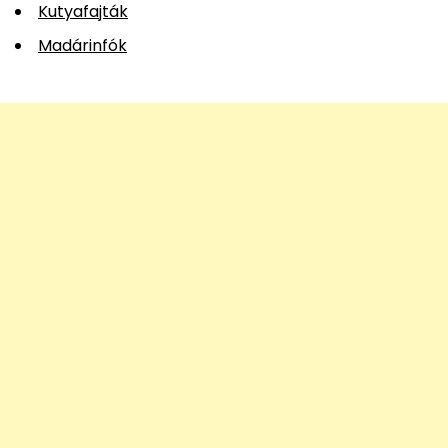
Kutyafajták
Madárinfók