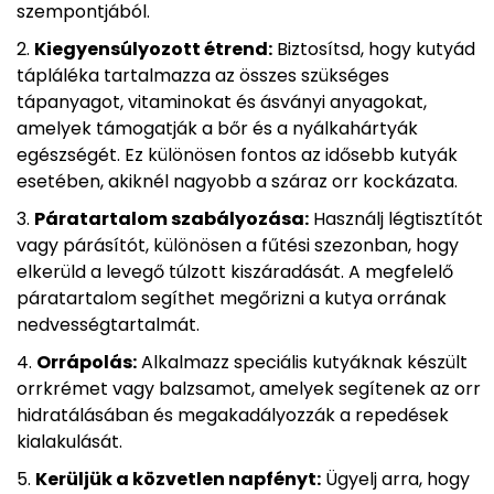
szempontjából.
Kiegyensúlyozott étrend:
Biztosítsd, hogy kutyád
tápláléka tartalmazza az összes szükséges
tápanyagot, vitaminokat és ásványi anyagokat,
amelyek támogatják a bőr és a nyálkahártyák
egészségét. Ez különösen fontos az idősebb kutyák
esetében, akiknél nagyobb a száraz orr kockázata.
Páratartalom szabályozása:
Használj légtisztítót
vagy párásítót, különösen a fűtési szezonban, hogy
elkerüld a levegő túlzott kiszáradását. A megfelelő
páratartalom segíthet megőrizni a kutya orrának
nedvességtartalmát.
Orrápolás:
Alkalmazz speciális kutyáknak készült
orrkrémet vagy balzsamot, amelyek segítenek az orr
hidratálásában és megakadályozzák a repedések
kialakulását.
Kerüljük a közvetlen napfényt:
Ügyelj arra, hogy