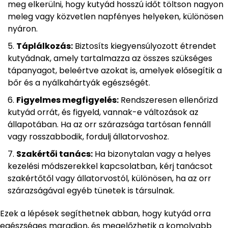
meg elkerülni, hogy kutyád hosszú időt töltson nagyon
meleg vagy közvetlen napfényes helyeken, különösen
nyáron.
Táplálkozás:
Biztosíts kiegyensúlyozott étrendet
kutyádnak, amely tartalmazza az összes szükséges
tápanyagot, beleértve azokat is, amelyek elősegítik a
bőr és a nyálkahártyák egészségét.
Figyelmes megfigyelés:
Rendszeresen ellenőrizd
kutyád orrát, és figyeld, vannak-e változások az
állapotában. Ha az orr szárazsága tartósan fennáll
vagy rosszabbodik, fordulj állatorvoshoz.
Szakértői tanács:
Ha bizonytalan vagy a helyes
kezelési módszerekkel kapcsolatban, kérj tanácsot
szakértőtől vagy állatorvostól, különösen, ha az orr
szárazságával egyéb tünetek is társulnak.
Ezek a lépések segíthetnek abban, hogy kutyád orra
egészséges maradjon, és megelőzhetik a komolyabb