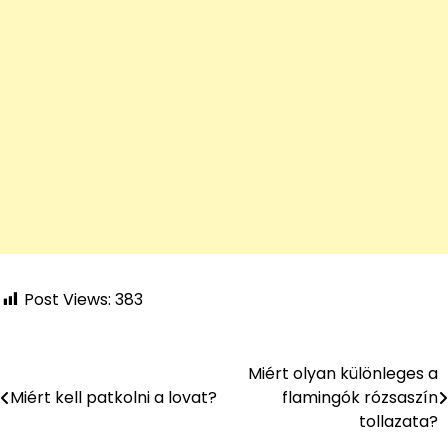
Post Views:
383
Miért olyan különleges a
Bejegyzés
Miért kell patkolni a lovat?
flamingók rózsaszín
navigáció
tollazata?