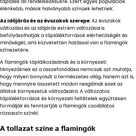
táplálék áll rendelkezésükre. Ezért egyes populációk
élénkebb, mások halványabb színűek lehetnek.
Az időjárás és az évszakok szerepe
: Az évszakok
változása és az időjárás extrém változásai is
befolyásolhatják a táplálékforrások elérhetőségét és
minőségét, ami közvetetten hatással van a flamingók
színezetére.
A flamingók táplálkozásának és a környezeti
tényezőknek ez a összefonódása nemcsak azt mutatja,
hogy milyen bonyolult a természetes világ, hanem azt is,
hogy mennyire összetett módon reagálnak ezek az
állatok környezetük változásaira. A változatos
táplálékforrások és környezeti feltételek együttesen
formálják és fenntartják a flamingók csodálatos
rózsaszín színét.
A tollazat színe a flamingók