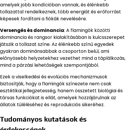
amelyek jobb kondícióban vannak, és élénkebb
tollazattal rendelkeznek, több energiát és erőforrást
képesek fordítani a fiókák nevelésére.
Versengés és dominancia
: A flamingók közötti
dominancia és rangsor kialakításában is kulcsszerepet
játszik a tollazat színe. Az élénkebb színű egyedek
gyakran dominánsabbak a csoporton belül, ami
előnyösebb helyzetekhez vezethet mind a táplálkozás,
mind a párzási lehetőségek szempontjából.
Ezek a viselkedési és evolúciós mechanizmusok
biztosítják, hogy a flamingók színezete nem csak
esztétikai jellegzetesség, hanem összetett biológiai és
társas funkciókat is ellát, amelyek hozzájárulnak az
állatok túléléséhez és reprodukciós sikeréhez.
Tudományos kutatások és
érdekességek