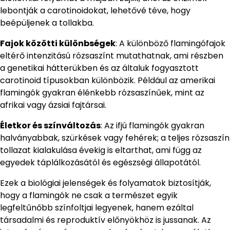
lebontják a carotinoidokat, lehetővé téve, hogy
beépüljenek a tollakba.
Fajok közötti különbségek
: A különböző flamingófajok
eltérő intenzitású rózsaszínt mutathatnak, ami részben
a genetikai hátterükben és az általuk fogyasztott
carotinoid típusokban különbözik. Például az amerikai
flamingók gyakran élénkebb rózsaszínűek, mint az
afrikai vagy ázsiai fajtársai.
Életkor és színváltozás
: Az ifjú flamingók gyakran
halványabbak, szürkések vagy fehérek; a teljes rózsaszín
tollazat kialakulása évekig is eltarthat, ami függ az
egyedek táplálkozásától és egészségi állapotától.
Ezek a biológiai jelenségek és folyamatok biztosítják,
hogy a flamingók ne csak a természet egyik
legfeltűnőbb színfoltjai legyenek, hanem ezáltal
társadalmi és reproduktív előnyökhöz is jussanak. Az