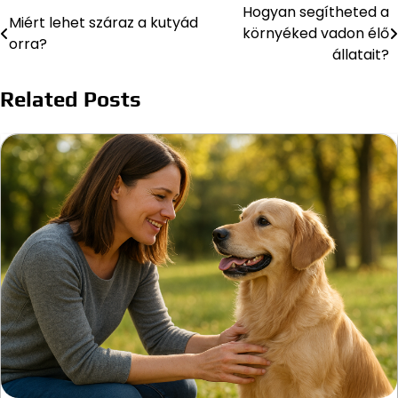
Hogyan segítheted a
Bejegyzés
Miért lehet száraz a kutyád
környéked vadon élő
orra?
navigáció
állatait?
Related Posts