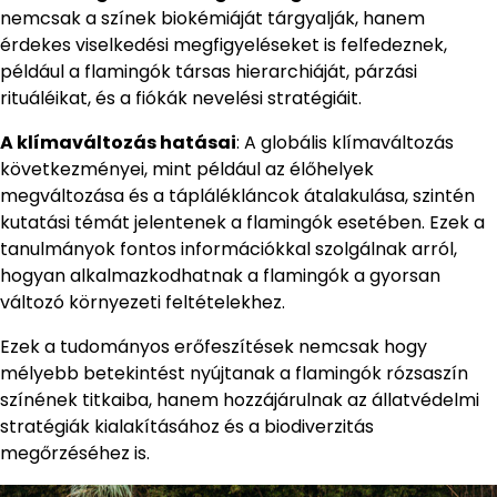
nemcsak a színek biokémiáját tárgyalják, hanem
érdekes viselkedési megfigyeléseket is felfedeznek,
például a flamingók társas hierarchiáját, párzási
rituáléikat, és a fiókák nevelési stratégiáit.
A klímaváltozás hatásai
: A globális klímaváltozás
következményei, mint például az élőhelyek
megváltozása és a táplálékláncok átalakulása, szintén
kutatási témát jelentenek a flamingók esetében. Ezek a
tanulmányok fontos információkkal szolgálnak arról,
hogyan alkalmazkodhatnak a flamingók a gyorsan
változó környezeti feltételekhez.
Ezek a tudományos erőfeszítések nemcsak hogy
mélyebb betekintést nyújtanak a flamingók rózsaszín
színének titkaiba, hanem hozzájárulnak az állatvédelmi
stratégiák kialakításához és a biodiverzitás
megőrzéséhez is.