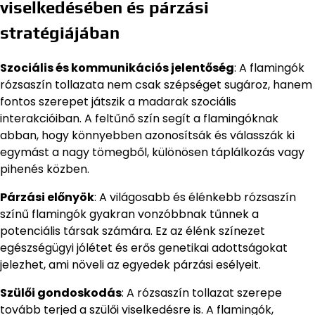
viselkedésében és párzási
stratégiájában
Szociális és kommunikációs jelentőség
: A flamingók
rózsaszín tollazata nem csak szépséget sugároz, hanem
fontos szerepet játszik a madarak szociális
interakcióiban. A feltűnő szín segít a flamingóknak
abban, hogy könnyebben azonosítsák és válasszák ki
egymást a nagy tömegből, különösen táplálkozás vagy
pihenés közben.
Párzási előnyök
: A világosabb és élénkebb rózsaszín
színű flamingók gyakran vonzóbbnak tűnnek a
potenciális társak számára. Ez az élénk színezet
egészségügyi jólétet és erős genetikai adottságokat
jelezhet, ami növeli az egyedek párzási esélyeit.
Szülői gondoskodás
: A rózsaszín tollazat szerepe
tovább terjed a szülői viselkedésre is. A flamingók,