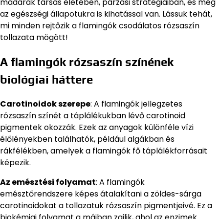
madarak társas életében, párzási stratégiáiban, és még
az egészségi állapotukra is kihatással van. Lássuk tehát,
mi minden rejtőzik a flamingók csodálatos rózsaszín
tollazata mögött!
A flamingók rózsaszín színének
biológiai háttere
Carotinoidok szerepe
: A flamingók jellegzetes
rózsaszín színét a táplálékukban lévő carotinoid
pigmentek okozzák. Ezek az anyagok különféle vízi
élőlényekben találhatók, például algákban és
rákfélékben, amelyek a flamingók fő táplálékforrásait
képezik.
Az emésztési folyamat
: A flamingók
emésztőrendszere képes átalakítani a zöldes-sárga
carotinoidokat a tollazatuk rózsaszín pigmentjeivé. Ez a
biokémiai folyamat a májban zajlik, ahol az enzimek