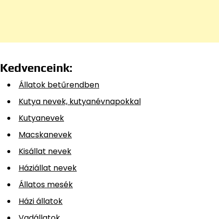
Kedvenceink:
Állatok betűrendben
Kutya nevek, kutyanévnapokkal
Kutyanevek
Macskanevek
Kisállat nevek
Háziállat nevek
Állatos mesék
Házi állatok
Vadállatok