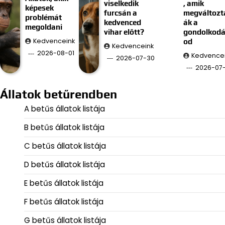
viselkedik
, amik
képesek
furcsán a
megváltozt
problémát
kedvenced
ák a
megoldani
vihar előtt?
gondolkod
Kedvenceink
od
Kedvenceink
2026-08-01
Kedvence
2026-07-30
2026-07
Állatok betűrendben
A betűs állatok listája
B betűs állatok listája
C betűs állatok listája
D betűs állatok listája
E betűs állatok listája
F betűs állatok listája
G betűs állatok listája