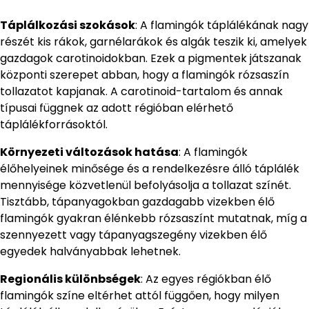
Táplálkozási szokások
: A flamingók táplálékának nagy
részét kis rákok, garnélarákok és algák teszik ki, amelyek
gazdagok carotinoidokban. Ezek a pigmentek játszanak
központi szerepet abban, hogy a flamingók rózsaszín
tollazatot kapjanak. A carotinoid-tartalom és annak
típusai függnek az adott régióban elérhető
táplálékforrásoktól.
Környezeti változások hatása
: A flamingók
élőhelyeinek minősége és a rendelkezésre álló táplálék
mennyisége közvetlenül befolyásolja a tollazat színét.
Tisztább, tápanyagokban gazdagabb vizekben élő
flamingók gyakran élénkebb rózsaszínt mutatnak, míg a
szennyezett vagy tápanyagszegény vizekben élő
egyedek halványabbak lehetnek.
Regionális különbségek
: Az egyes régiókban élő
flamingók színe eltérhet attól függően, hogy milyen