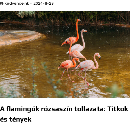
Kedvenceink
2024-11-29
A flamingók rózsaszín tollazata: Titkok
és tények