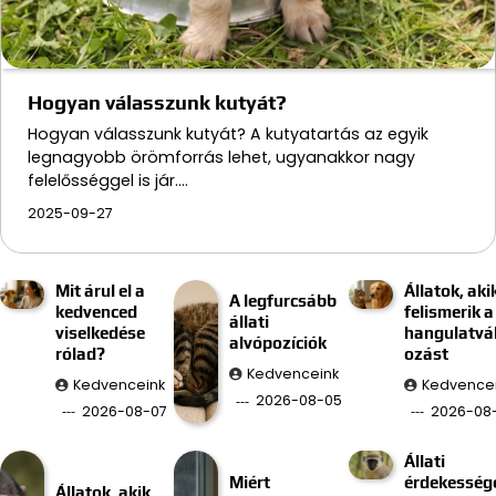
Hogyan válasszunk kutyát?
Hogyan válasszunk kutyát? A kutyatartás az egyik
legnagyobb örömforrás lehet, ugyanakkor nagy
felelősséggel is jár.…
2025-09-27
Mit árul el a
Állatok, aki
A legfurcsább
kedvenced
felismerik a
állati
viselkedése
hangulatvá
alvópozíciók
rólad?
ozást
Kedvenceink
Kedvenceink
Kedvence
2026-08-05
2026-08-07
2026-08
Állati
Miért
érdekesség
Állatok, akik