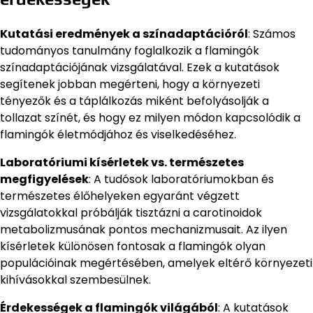
Kutatási eredmények a színadaptációról
: Számos
tudományos tanulmány foglalkozik a flamingók
színadaptációjának vizsgálatával. Ezek a kutatások
segítenek jobban megérteni, hogy a környezeti
tényezők és a táplálkozás miként befolyásolják a
tollazat színét, és hogy ez milyen módon kapcsolódik a
flamingók életmódjához és viselkedéséhez.
Laboratóriumi kísérletek vs. természetes
megfigyelések
: A tudósok laboratóriumokban és
természetes élőhelyeken egyaránt végzett
vizsgálatokkal próbálják tisztázni a carotinoidok
metabolizmusának pontos mechanizmusait. Az ilyen
kísérletek különösen fontosak a flamingók olyan
populációinak megértésében, amelyek eltérő környezeti
kihívásokkal szembesülnek.
Érdekességek a flamingók világából
: A kutatások