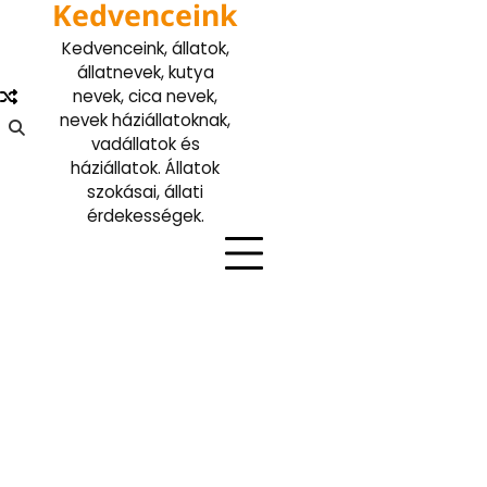
Kedvenceink
Skip
to
Kedvenceink, állatok,
content
állatnevek, kutya
nevek, cica nevek,
nevek háziállatoknak,
vadállatok és
háziállatok. Állatok
szokásai, állati
érdekességek.