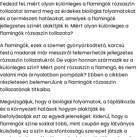
Fedezd fel, miért olyan különleges a flamingók rózsaszín
tollazata! Ismerd meg az érdekes biológiai folyamatokat
és a természeti hatásokat, amelyek a flamingók
jellegzetes színét alakítják ki. Miért olyan különleges a
flamingók rózsaszín tollazata?
A flamingók, ezek a szemet gyönyörködtető, karcsú
testű madarak már messziről felismerhetők jellegzetes
rózsaszín tollazatukról. De vajon honnan származik ez a
különleges szín? Miért pont rózsaszín a flamingó, és nem
valami más árnyalatban pompázik? Ebben a cikkben
részletesen belemerülünk a flamingók rózsaszín
tollazatának titkaiba.
Megvizsgáljuk, hogy a biológiai folyamatok, a táplálkozás
és a környezeti hatások hogyan alakítják és
befolyásolják ezt az egyedi jelenséget. Kiderül, hogy a
flamingók színe sokkal több, mint csupán egy látványos
külsőség: ez a szín kulcsfontosságú szerepet játszik a