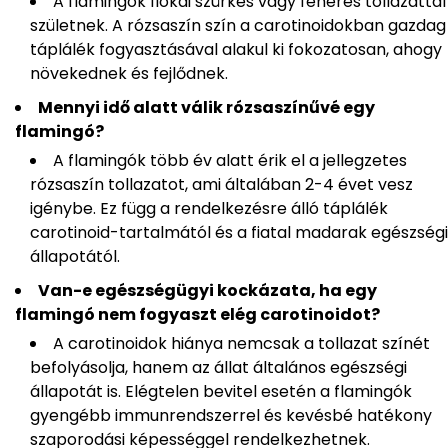
A flamingók fiókái szürkés vagy fehéres tollazattal
születnek. A rózsaszín szín a carotinoidokban gazdag
táplálék fogyasztásával alakul ki fokozatosan, ahogy
növekednek és fejlődnek.
Mennyi idő alatt válik rózsaszínűvé egy
flamingó?
A flamingók több év alatt érik el a jellegzetes
rózsaszín tollazatot, ami általában 2-4 évet vesz
igénybe. Ez függ a rendelkezésre álló táplálék
carotinoid-tartalmától és a fiatal madarak egészségi
állapotától.
Van-e egészségügyi kockázata, ha egy
flamingó nem fogyaszt elég carotinoidot?
A carotinoidok hiánya nemcsak a tollazat színét
befolyásolja, hanem az állat általános egészségi
állapotát is. Elégtelen bevitel esetén a flamingók
gyengébb immunrendszerrel és kevésbé hatékony
szaporodási képességgel rendelkezhetnek.