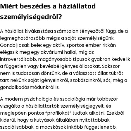
Miért beszédes a háziállatod
személyiségedről?
A háziállat kiválasztása számtalan tényezőtől függ, de a
legmeghatározóbb mégis a saját személyiségünk.
Gondolj csak bele: egy aktív, sportos ember ritkán
elégszik meg egy akváriumi hallal, míg az
introvertáltabb, magányosabb típusok gyakran kedvelik
a független vagy kevésbé igényes állatokat. Sokszor
nem is tudatosan döntünk, de a választott állat tükröt
tart nekünk saját igényeinkről, szokásainkról, sőt, még a
gondolkodásmódunkról is.
A modern pszichológia és szociológia már többször
vizsgálta a háziállattartók személyiségjegyeit, és
meglepően pontos “profilokat” tudtak alkotni. Ezekből
kiderül, hogy a kutyások általában nyitottabbak,
szociálisabbak, a macskások inkább függetlenebb,