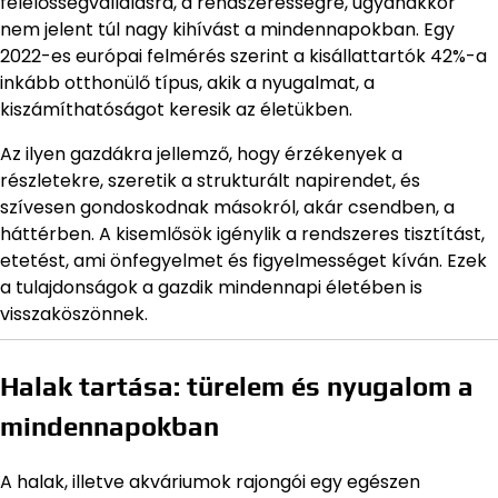
felelősségvállalásra, a rendszerességre, ugyanakkor
nem jelent túl nagy kihívást a mindennapokban. Egy
2022-es európai felmérés szerint a kisállattartók 42%-a
inkább otthonülő típus, akik a nyugalmat, a
kiszámíthatóságot keresik az életükben.
Az ilyen gazdákra jellemző, hogy érzékenyek a
részletekre, szeretik a strukturált napirendet, és
szívesen gondoskodnak másokról, akár csendben, a
háttérben. A kisemlősök igénylik a rendszeres tisztítást,
etetést, ami önfegyelmet és figyelmességet kíván. Ezek
a tulajdonságok a gazdik mindennapi életében is
visszaköszönnek.
Halak tartása: türelem és nyugalom a
mindennapokban
A halak, illetve akváriumok rajongói egy egészen