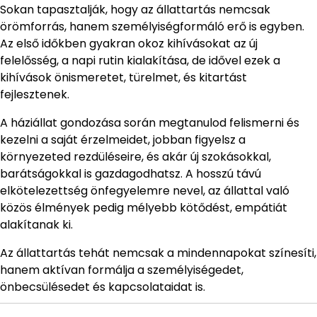
Sokan tapasztalják, hogy az állattartás nemcsak
örömforrás, hanem személyiségformáló erő is egyben.
Az első időkben gyakran okoz kihívásokat az új
felelősség, a napi rutin kialakítása, de idővel ezek a
kihívások önismeretet, türelmet, és kitartást
fejlesztenek.
A háziállat gondozása során megtanulod felismerni és
kezelni a saját érzelmeidet, jobban figyelsz a
környezeted rezdüléseire, és akár új szokásokkal,
barátságokkal is gazdagodhatsz. A hosszú távú
elkötelezettség önfegyelemre nevel, az állattal való
közös élmények pedig mélyebb kötődést, empátiát
alakítanak ki.
Az állattartás tehát nemcsak a mindennapokat színesíti,
hanem aktívan formálja a személyiségedet,
önbecsülésedet és kapcsolataidat is.