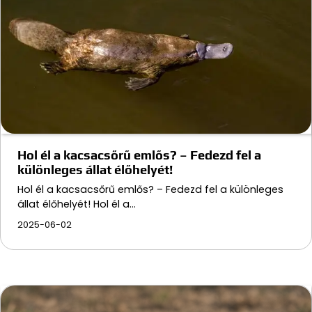
Hol él a kacsacsőrű emlős? – Fedezd fel a
különleges állat élőhelyét!
Hol él a kacsacsőrű emlős? – Fedezd fel a különleges
állat élőhelyét! Hol él a…
2025-06-02