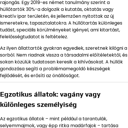
rajongás. Egy 2019-es német tanulmány szerint a
hüllőtartók 30%-a dolgozik a kutatás, oktatás vagy
kreatív ipar területén, és jellemzően nyitottak az új
ismeretekre, tapasztalatokra. A hüllőtartás különleges
tudást, speciális körülményeket igényel, ami kitartást,
felelősségtudatot is feltételez.
Az ilyen állattartók gyakran egyediek, szeretnek kilógni a
sorból. Nem riadnak vissza a társadalmi előítéletektől, és
sokan közülük tudatosan keresik a kihívásokat. A hüllők
gondozása segíti a problémamegoldó készségek
fejlődését, és erősíti az önállóságot.
Egzotikus állatok: vagány vagy
különleges személyiség
Az egzotikus állatok – mint például a tarantulák,
selyemmajmok, vagy épp ritka madárfajok – tartása