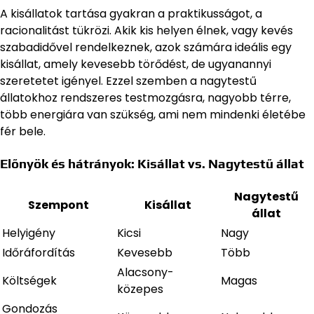
A kisállatok tartása gyakran a praktikusságot, a
racionalitást tükrözi. Akik kis helyen élnek, vagy kevés
szabadidővel rendelkeznek, azok számára ideális egy
kisállat, amely kevesebb törődést, de ugyanannyi
szeretetet igényel. Ezzel szemben a nagytestű
állatokhoz rendszeres testmozgásra, nagyobb térre,
több energiára van szükség, ami nem mindenki életébe
fér bele.
Előnyök és hátrányok: Kisállat vs. Nagytestű állat
Nagytestű
Szempont
Kisállat
állat
Helyigény
Kicsi
Nagy
Időráfordítás
Kevesebb
Több
Alacsony-
Költségek
Magas
közepes
Gondozás