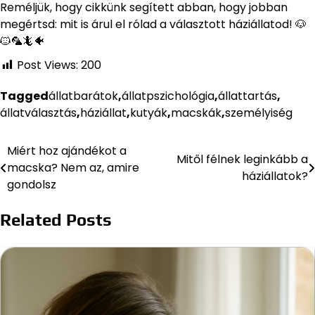
Reméljük, hogy cikkünk segített abban, hogy jobban
megértsd: mit is árul el rólad a választott háziállatod! 🐶
🐱🦜🦎🐠
Post Views:
200
Tagged
állatbarátok
,
állatpszichológia
,
állattartás
,
állatválasztás
,
háziállat
,
kutyák
,
macskák
,
személyiség
Miért hoz ajándékot a
Bejegyzés
Mitől félnek leginkább a
macska? Nem az, amire
háziállatok?
navigáció
gondolsz
Related Posts