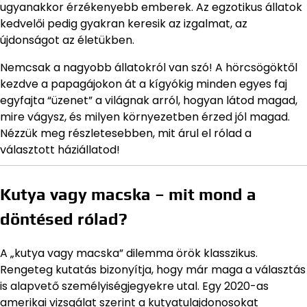
ugyanakkor érzékenyebb emberek. Az egzotikus állatok
kedvelői pedig gyakran keresik az izgalmat, az
újdonságot az életükben.
Nemcsak a nagyobb állatokról van szó! A hörcsögöktől
kezdve a papagájokon át a kígyókig minden egyes faj
egyfajta “üzenet” a világnak arról, hogyan látod magad,
mire vágysz, és milyen környezetben érzed jól magad.
Nézzük meg részletesebben, mit árul el rólad a
választott háziállatod!
Kutya vagy macska – mit mond a
döntésed rólad?
A „kutya vagy macska” dilemma örök klasszikus.
Rengeteg kutatás bizonyítja, hogy már maga a választás
is alapvető személyiségjegyekre utal. Egy 2020-as
amerikai vizsgálat szerint a kutyatulajdonosokat