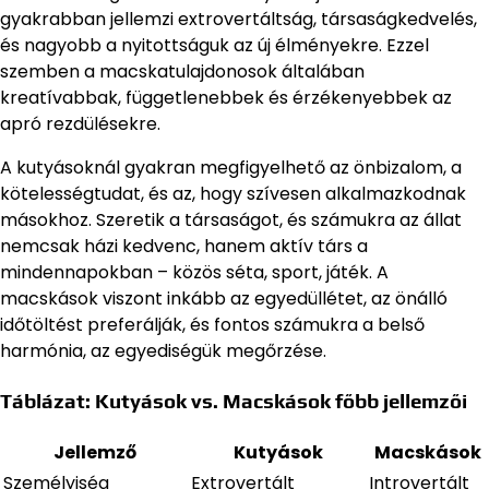
gyakrabban jellemzi extrovertáltság, társaságkedvelés,
és nagyobb a nyitottságuk az új élményekre. Ezzel
szemben a macskatulajdonosok általában
kreatívabbak, függetlenebbek és érzékenyebbek az
apró rezdülésekre.
A kutyásoknál gyakran megfigyelhető az önbizalom, a
kötelességtudat, és az, hogy szívesen alkalmazkodnak
másokhoz. Szeretik a társaságot, és számukra az állat
nemcsak házi kedvenc, hanem aktív társ a
mindennapokban – közös séta, sport, játék. A
macskások viszont inkább az egyedüllétet, az önálló
időtöltést preferálják, és fontos számukra a belső
harmónia, az egyediségük megőrzése.
Táblázat: Kutyások vs. Macskások főbb jellemzői
Jellemző
Kutyások
Macskások
Személyiség
Extrovertált
Introvertált