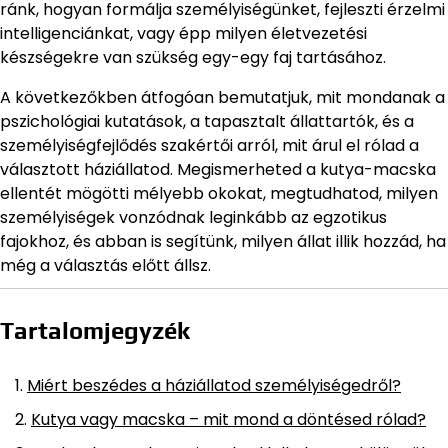
ránk, hogyan formálja személyiségünket, fejleszti érzelmi
intelligenciánkat, vagy épp milyen életvezetési
készségekre van szükség egy-egy faj tartásához.
A következőkben átfogóan bemutatjuk, mit mondanak a
pszichológiai kutatások, a tapasztalt állattartók, és a
személyiségfejlődés szakértői arról, mit árul el rólad a
választott háziállatod. Megismerheted a kutya-macska
ellentét mögötti mélyebb okokat, megtudhatod, milyen
személyiségek vonzódnak leginkább az egzotikus
fajokhoz, és abban is segítünk, milyen állat illik hozzád, ha
még a választás előtt állsz.
Tartalomjegyzék
Miért beszédes a háziállatod személyiségedről?
Kutya vagy macska – mit mond a döntésed rólad?