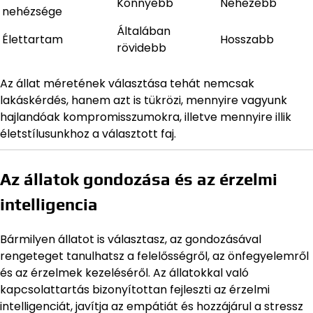
Könnyebb
Nehezebb
nehézsége
Általában
Élettartam
Hosszabb
rövidebb
Az állat méretének választása tehát nemcsak
lakáskérdés, hanem azt is tükrözi, mennyire vagyunk
hajlandóak kompromisszumokra, illetve mennyire illik
életstílusunkhoz a választott faj.
Az állatok gondozása és az érzelmi
intelligencia
Bármilyen állatot is választasz, az gondozásával
rengeteget tanulhatsz a felelősségről, az önfegyelemről
és az érzelmek kezeléséről. Az állatokkal való
kapcsolattartás bizonyítottan fejleszti az érzelmi
intelligenciát, javítja az empátiát és hozzájárul a stressz