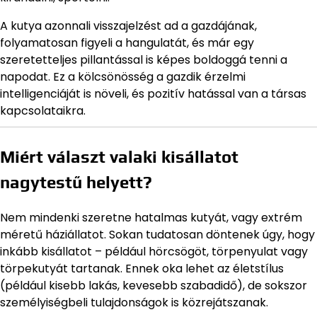
A kutya azonnali visszajelzést ad a gazdájának,
folyamatosan figyeli a hangulatát, és már egy
szeretetteljes pillantással is képes boldoggá tenni a
napodat. Ez a kölcsönösség a gazdik érzelmi
intelligenciáját is növeli, és pozitív hatással van a társas
kapcsolataikra.
Miért választ valaki kisállatot
nagytestű helyett?
Nem mindenki szeretne hatalmas kutyát, vagy extrém
méretű háziállatot. Sokan tudatosan döntenek úgy, hogy
inkább kisállatot – például hörcsögöt, törpenyulat vagy
törpekutyát tartanak. Ennek oka lehet az életstílus
(például kisebb lakás, kevesebb szabadidő), de sokszor
személyiségbeli tulajdonságok is közrejátszanak.