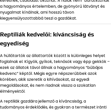
keresnek, csalódást okozhat. A halak nem “barátkoznak”
a hagyományos értelemben, de gyönyörű látványt és
nyugalmat kínálnak, ami hosszú távon
kiegyensúlyozottabbá teszi a gazdákat.
Reptiliák kedvelői: kíváncsiság és
egyediség
A hüllőtartók az állattartók között is különleges helyet
foglalnak el. Kígyók, gyíkok, teknősök vagy épp gekkók –
ezek az állatok távol állnak a hagyományos “bűbájos
kedvenc” képtől. Mégis egyre népszerűbbek azok
körében, akik szeretik a kihívásokat, az egyedi
megoldásokat, és nem riadnak vissza a szokatlan
élményektől.
A reptiliák gazdáira jellemző a kíváncsiság, a
tudományos érdeklődés, és gyakran a természet iránti