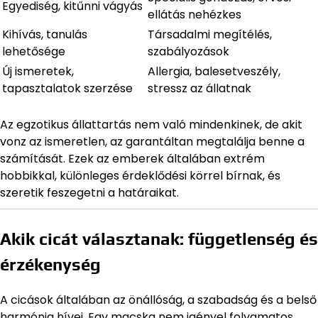
Egyediség, kitűnni vágyás
ellátás nehézkes
Kihívás, tanulás
Társadalmi megítélés,
lehetősége
szabályozások
Új ismeretek,
Allergia, balesetveszély,
tapasztalatok szerzése
stressz az állatnak
Az egzotikus állattartás nem való mindenkinek, de akit
vonz az ismeretlen, az garantáltan megtalálja benne a
számítását. Ezek az emberek általában extrém
hobbikkal, különleges érdeklődési körrel bírnak, és
szeretik feszegetni a határaikat.
Akik cicát választanak: függetlenség és
érzékenység
A cicások általában az önállóság, a szabadság és a belső
harmónia hívei. Egy macska nem igényel folyamatos