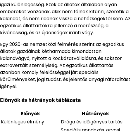
igazi különlegesség. Ezek az állatok általában olyan
embereket vonzanak, akik nem félnek kitűnni, szeretik a
kalandot, és nem riadnak vissza a nehézségektől sem. Az
egzotikus állattartókra jellemző a merészség, a
kíváncsiság, és az újdonságok iránti vágy.
Egy 2020-as nemzetközi felmérés szerint az egzotikus
állatok gazdáinak kétharmada kimondottan
kalandvágyó, nyitott a kockázatvállalásra, és sokszor
extravertált személyiség. Az egzotikus állattartás
azonban komoly felelősséggel jár: speciális
körülményeket, jogi tudást, és jelentős anyagi ráfordítást
igényel.
Előnyök és hátrányok táblázata
Előnyök
Hátrányok
Különleges élmény
Drága és időigényes tartás
Speciális gondozás, orvosi