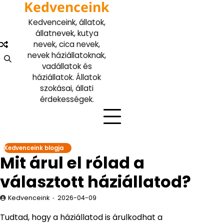
Kedvenceink
Skip
to
Kedvenceink, állatok,
content
állatnevek, kutya
nevek, cica nevek,
nevek háziállatoknak,
vadállatok és
háziállatok. Állatok
szokásai, állati
érdekességek.
Kedvenceink blogja
Mit árul el rólad a
választott háziállatod?
Kedvenceink
2026-04-09
Tudtad, hogy a háziállatod is árulkodhat a