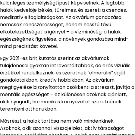
különleges személyiségtípust képviselnek. A legtöbb
halak kedvelője békés, türelmes, és szereti a csendes,
meditatív elfoglaltságokat. Az akvárium gondozása
nemcsak rendszerességet, hanem hosszú távú
elkötelezettséget is igényel – a vízminőség, a halak
egészségének figyelése, a növények gondozása mind-
mind precizitást követel.
Egy 2021-es brit kutatás szerint az akváriumok
tulajdonosai gyakran introvertáltabbak, de erős vizuális
érzékkel rendelkeznek, és szeretnek “elmerülni” saját
gondolataikban, kreatív hobbikban. Az akvárium
megfigyelése bizonyítottan csökkenti a stresszt, javítja a
mentális egészséget – ez különösen azoknak ajánlott,
akik nyugodt, harmonikus környezetet szeretnének
teremteni otthonukban.
Másrészt a halak tartása nem való mindenkinek.
Azoknak, akik azonnali visszajelzést, aktív társaságot