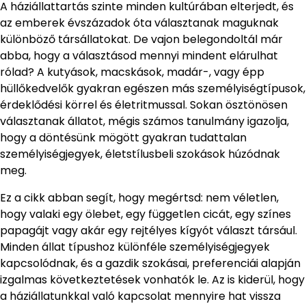
A háziállattartás szinte minden kultúrában elterjedt, és
az emberek évszázadok óta választanak maguknak
különböző társállatokat. De vajon belegondoltál már
abba, hogy a választásod mennyi mindent elárulhat
rólad? A kutyások, macskások, madár-, vagy épp
hüllőkedvelők gyakran egészen más személyiségtípusok,
érdeklődési körrel és életritmussal. Sokan ösztönösen
választanak állatot, mégis számos tanulmány igazolja,
hogy a döntésünk mögött gyakran tudattalan
személyiségjegyek, életstílusbeli szokások húzódnak
meg.
Ez a cikk abban segít, hogy megértsd: nem véletlen,
hogy valaki egy ölebet, egy független cicát, egy színes
papagájt vagy akár egy rejtélyes kígyót választ társául.
Minden állat típushoz különféle személyiségjegyek
kapcsolódnak, és a gazdik szokásai, preferenciái alapján
izgalmas következtetések vonhatók le. Az is kiderül, hogy
a háziállatunkkal való kapcsolat mennyire hat vissza