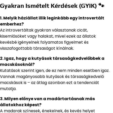
Gyakran Ismételt Kérdések (GYIK) 🐾
1. Melyik háziállat illik leginkább egy introvertált
emberhez?
Az introvertáltak gyakran választanak cicát,
kisemlősöket vagy halakat, mivel ezek az állatok
kevésbé igényelnek folyamatos figyelmet és
visszafogottabb társaságot kínálnak.
2. Igaz, hogy a kutyások társaságkedvelőbbek a
macskásoknál?
Kutatások szerint igen, de ez nem minden esetben igaz.
Vannak magányosabb kutyások és társaságkedvelő
macskások is – az átlag azonban ezt a tendenciát
mutatja.
3. Milyen előnye van a madártartásnak más
állatokhoz képest?
A madarak színesek, énekelnek, és kevés helyet