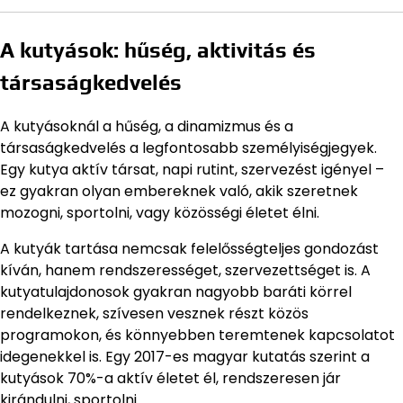
A kutyások: hűség, aktivitás és
társaságkedvelés
A kutyásoknál a hűség, a dinamizmus és a
társaságkedvelés a legfontosabb személyiségjegyek.
Egy kutya aktív társat, napi rutint, szervezést igényel –
ez gyakran olyan embereknek való, akik szeretnek
mozogni, sportolni, vagy közösségi életet élni.
A kutyák tartása nemcsak felelősségteljes gondozást
kíván, hanem rendszerességet, szervezettséget is. A
kutyatulajdonosok gyakran nagyobb baráti körrel
rendelkeznek, szívesen vesznek részt közös
programokon, és könnyebben teremtenek kapcsolatot
idegenekkel is. Egy 2017-es magyar kutatás szerint a
kutyások 70%-a aktív életet él, rendszeresen jár
kirándulni, sportolni.