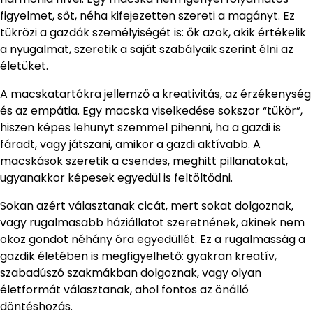
figyelmet, sőt, néha kifejezetten szereti a magányt. Ez
tükrözi a gazdák személyiségét is: ők azok, akik értékelik
a nyugalmat, szeretik a saját szabályaik szerint élni az
életüket.
A macskatartókra jellemző a kreativitás, az érzékenység
és az empátia. Egy macska viselkedése sokszor “tükör”,
hiszen képes lehunyt szemmel pihenni, ha a gazdi is
fáradt, vagy játszani, amikor a gazdi aktívabb. A
macskások szeretik a csendes, meghitt pillanatokat,
ugyanakkor képesek egyedül is feltöltődni.
Sokan azért választanak cicát, mert sokat dolgoznak,
vagy rugalmasabb háziállatot szeretnének, akinek nem
okoz gondot néhány óra egyedüllét. Ez a rugalmasság a
gazdik életében is megfigyelhető: gyakran kreatív,
szabadúszó szakmákban dolgoznak, vagy olyan
életformát választanak, ahol fontos az önálló
döntéshozás.