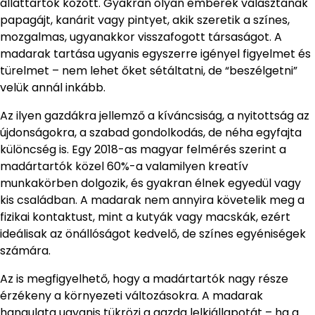
állattartók között. Gyakran olyan emberek választanak
papagájt, kanárit vagy pintyet, akik szeretik a színes,
mozgalmas, ugyanakkor visszafogott társaságot. A
madarak tartása ugyanis egyszerre igényel figyelmet és
türelmet – nem lehet őket sétáltatni, de “beszélgetni”
velük annál inkább.
Az ilyen gazdákra jellemző a kíváncsiság, a nyitottság az
újdonságokra, a szabad gondolkodás, de néha egyfajta
különcség is. Egy 2018-as magyar felmérés szerint a
madártartók közel 60%-a valamilyen kreatív
munkakörben dolgozik, és gyakran élnek egyedül vagy
kis családban. A madarak nem annyira követelik meg a
fizikai kontaktust, mint a kutyák vagy macskák, ezért
ideálisak az önállóságot kedvelő, de színes egyéniségek
számára.
Az is megfigyelhető, hogy a madártartók nagy része
érzékeny a környezeti változásokra. A madarak
hangulata ugyanis tükrözi a gazda lelkiállapotát – ha a