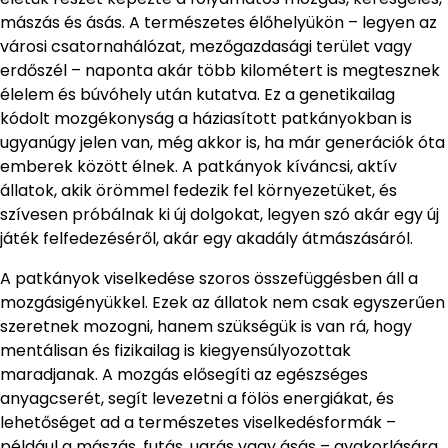
mászás és ásás. A természetes élőhelyükön – legyen az
városi csatornahálózat, mezőgazdasági terület vagy
erdőszél – naponta akár több kilométert is megtesznek
élelem és búvóhely után kutatva. Ez a genetikailag
kódolt mozgékonyság a háziasított patkányokban is
ugyanúgy jelen van, még akkor is, ha már generációk óta
emberek között élnek. A patkányok kíváncsi, aktív
állatok, akik örömmel fedezik fel környezetüket, és
szívesen próbálnak ki új dolgokat, legyen szó akár egy új
játék felfedezéséről, akár egy akadály átmászásáról.
A patkányok viselkedése szoros összefüggésben áll a
mozgásigényükkel. Ezek az állatok nem csak egyszerűen
szeretnek mozogni, hanem szükségük is van rá, hogy
mentálisan és fizikailag is kiegyensúlyozottak
maradjanak. A mozgás elősegíti az egészséges
anyagcserét, segít levezetni a fölös energiákat, és
lehetőséget ad a természetes viselkedésformák –
például a mászás, futás, ugrás vagy ásás – gyakorlására.