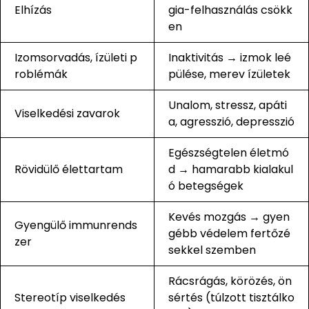
Elhízás
gia-felhasználás csökk
en
Izomsorvadás, ízületi p
Inaktivitás → izmok leé
roblémák
pülése, merev ízületek
Unalom, stressz, apáti
Viselkedési zavarok
a, agresszió, depresszió
Egészségtelen életmó
Rövidülő élettartam
d → hamarabb kialakul
ó betegségek
Kevés mozgás → gyen
Gyengülő immunrends
gébb védelem fertőzé
zer
sekkel szemben
Rácsrágás, körözés, ön
Stereotíp viselkedés
sértés (túlzott tisztálko