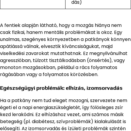
dás)
A fentiek alapján látható, hogy a mozgás hiánya nem
csak fizikai, hanem mentális problémákat is okoz. Egy
unalmas, szegényes környezetben a patkányok könnyen
apátiássá válnak, elvesztik kíváncsiságukat, majd
viselkedési zavarokat mutathatnak. Ez megnyilvánulhat
agresszióban, túlzott tisztálkodásban (önsértés), vagy
monoton mozgásokban, például a rács folyamatos
rágásában vagy a folyamatos körözésben.
Egészségügyi problémák: elhízás, izomsorvadás
Ha a patkány nem tud eleget mozogni, szervezete nem
égeti el a napi energiaszükségletét, így fölösleges zsír
kezd lerakódni. Ez elhízáshoz vezet, ami számos másik
betegség (pl. diabétesz, szívproblémák) kialakulását is
elősegíti. Az izomsorvadás és ízületi problémák szintén