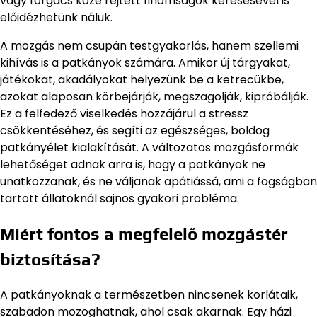
vagy forgács közé rejtett finomságok keresésével is
előidézhetünk náluk.
A mozgás nem csupán testgyakorlás, hanem szellemi
kihívás is a patkányok számára. Amikor új tárgyakat,
játékokat, akadályokat helyezünk be a ketrecükbe,
azokat alaposan körbejárják, megszagolják, kipróbálják.
Ez a felfedező viselkedés hozzájárul a stressz
csökkentéséhez, és segíti az egészséges, boldog
patkányélet kialakítását. A változatos mozgásformák
lehetőséget adnak arra is, hogy a patkányok ne
unatkozzanak, és ne váljanak apátiássá, ami a fogságban
tartott állatoknál sajnos gyakori probléma.
Miért fontos a megfelelő mozgástér
biztosítása?
A patkányoknak a természetben nincsenek korlátaik,
szabadon mozoghatnak, ahol csak akarnak. Egy házi