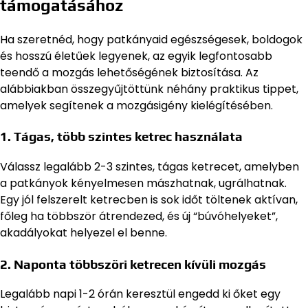
támogatásához
Ha szeretnéd, hogy patkányaid egészségesek, boldogok
és hosszú életűek legyenek, az egyik legfontosabb
teendő a mozgás lehetőségének biztosítása. Az
alábbiakban összegyűjtöttünk néhány praktikus tippet,
amelyek segítenek a mozgásigény kielégítésében.
1.
Tágas, több szintes ketrec használata
Válassz legalább 2-3 szintes, tágas ketrecet, amelyben
a patkányok kényelmesen mászhatnak, ugrálhatnak.
Egy jól felszerelt ketrecben is sok időt töltenek aktívan,
főleg ha többször átrendezed, és új “búvóhelyeket”,
akadályokat helyezel el benne.
2.
Naponta többszöri ketrecen kívüli mozgás
Legalább napi 1-2 órán keresztül engedd ki őket egy