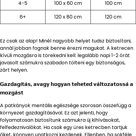
4-5
100 x 60 cm
100 cm
6+
120 x 80 cm
120 cm
Ez csak az alap! Minél nagyobb helyet tudsz biztosítani,
annál jobban fognak benne érezni magukat. A ketrecen
kívüli mozgásra is törekedni kell: legalább napi 1-2 órát
javasolt számukra szabadon tölteni egy biztonságos,
zárt helyen.
Gazdagítás, avagy hogyan teheted változatossá a
mozgást
A patkányok mentális egészsége szorosan összefügg a
környezet gazdagításával. Ez azt jelenti, hogy
folyamatosan biztosítunk számukra új kihívásokat,
felfedeznivalókat. Ha csak egy üres ketrecben tartjuk
őket, könnyen unatkozni kezdenek. Ellenben, ha sokféle