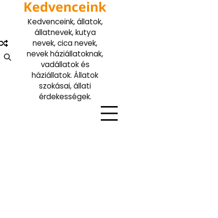
Kedvenceink
Skip
to
Kedvenceink, állatok,
content
állatnevek, kutya
nevek, cica nevek,
nevek háziállatoknak,
vadállatok és
háziállatok. Állatok
szokásai, állati
érdekességek.