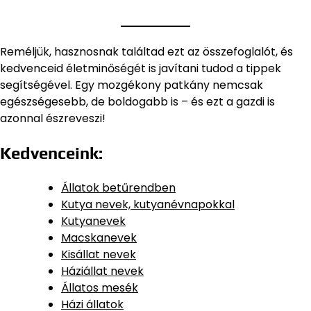
Reméljük, hasznosnak találtad ezt az összefoglalót, és
kedvenceid életminőségét is javítani tudod a tippek
segítségével. Egy mozgékony patkány nemcsak
egészségesebb, de boldogabb is – és ezt a gazdi is
azonnal észreveszi!
Kedvenceink:
Állatok betűrendben
Kutya nevek, kutyanévnapokkal
Kutyanevek
Macskanevek
Kisállat nevek
Háziállat nevek
Állatos mesék
Házi állatok