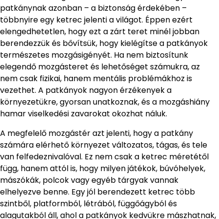
patkánynak azonban – a biztonság érdekében –
többnyire egy ketrec jelenti a világot. Éppen ezért
elengedhetetlen, hogy ezt a zárt teret minél jobban
berendezzük és bővítsük, hogy kielégítse a patkányok
természetes mozgásigényét. Ha nem biztosítunk
elegendő mozgásteret és lehetőséget számukra, az
nem csak fizikai, hanem mentális problémákhoz is
vezethet. A patkányok nagyon érzékenyek a
környezetükre, gyorsan unatkoznak, és a mozgáshiány
hamar viselkedési zavarokat okozhat náluk.
A megfelelő mozgástér azt jelenti, hogy a patkány
számára elérhető környezet változatos, tágas, és tele
van felfedeznivalóval. Ez nem csak a ketrec méretétől
függ, hanem attól is, hogy milyen játékok, búvóhelyek,
mászókák, polcok vagy egyéb tárgyak vannak
elhelyezve benne. Egy jól berendezett ketrec több
szintből, platformból, létrából, függőágyból és
alagutakból áll, ahol a patkányok kedvükre mászhatnak,