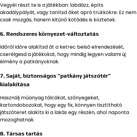
Vegyél részt te is a játékban: labdázz, építs
akadálypályát, vagy tanítsd őket apró trükkökre. Ez nem
csak mozgás, hanem kitűnő kötődés is köztetek.
6.
Rendszeres környezet-változtatás
Időről időre alakítsd át a ketrec belső elrendezését,
cserélgesd a játékokat, hogy mindig legyen valami új
élmény a patkányoknak.
7.
Saját, biztonságos “patkány játszótér”
kialakítása
Használj műanyag tálcákat, szőnyegeket,
kartondobozokat, hogy egy fix, könnyen tisztítható
játszóteret alakíts ki a lakás egy részén, ahol naponta
mozoghatnak.
8.
Társas tartás