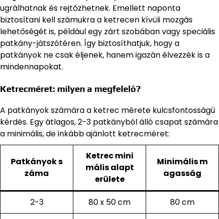
ugrálhatnak és rejtőzhetnek. Emellett naponta
biztosítani kell számukra a ketrecen kívüli mozgás
lehetőségét is, például egy zárt szobában vagy speciális
patkány-játszótéren. Így biztosíthatjuk, hogy a
patkányok ne csak éljenek, hanem igazán élvezzék is a
mindennapokat.
Ketrecméret: milyen a megfelelő?
A patkányok számára a ketrec mérete kulcsfontosságú
kérdés. Egy átlagos, 2-3 patkányból álló csapat számára
a minimális, de inkább ajánlott ketrecméret:
Ketrec mini
Patkányok s
Minimális m
mális alapt
záma
agasság
erülete
2-3
80 x 50 cm
80 cm