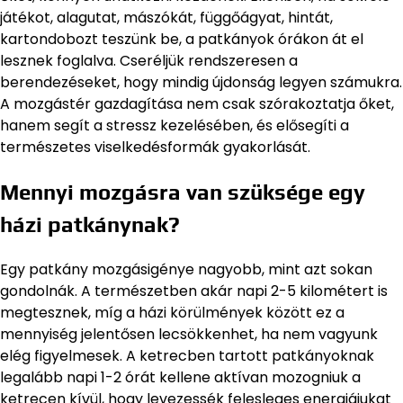
játékot, alagutat, mászókát, függőágyat, hintát,
kartondobozt teszünk be, a patkányok órákon át el
lesznek foglalva. Cseréljük rendszeresen a
berendezéseket, hogy mindig újdonság legyen számukra.
A mozgástér gazdagítása nem csak szórakoztatja őket,
hanem segít a stressz kezelésében, és elősegíti a
természetes viselkedésformák gyakorlását.
Mennyi mozgásra van szüksége egy
házi patkánynak?
Egy patkány mozgásigénye nagyobb, mint azt sokan
gondolnák. A természetben akár napi 2-5 kilométert is
megtesznek, míg a házi körülmények között ez a
mennyiség jelentősen lecsökkenhet, ha nem vagyunk
elég figyelmesek. A ketrecben tartott patkányoknak
legalább napi 1-2 órát kellene aktívan mozogniuk a
ketrecen kívül, hogy levezessék felesleges energiájukat