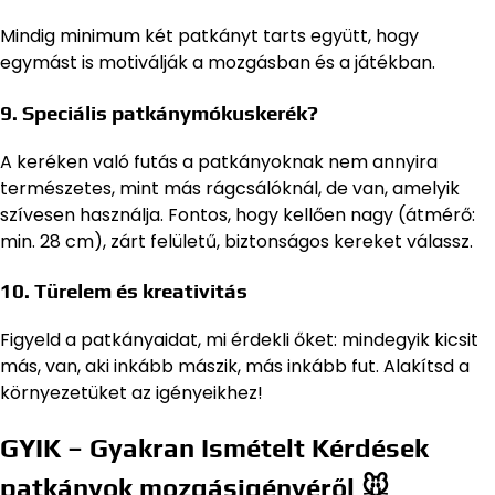
Mindig minimum két patkányt tarts együtt, hogy
egymást is motiválják a mozgásban és a játékban.
9.
Speciális patkánymókuskerék?
A keréken való futás a patkányoknak nem annyira
természetes, mint más rágcsálóknál, de van, amelyik
szívesen használja. Fontos, hogy kellően nagy (átmérő:
min. 28 cm), zárt felületű, biztonságos kereket válassz.
10.
Türelem és kreativitás
Figyeld a patkányaidat, mi érdekli őket: mindegyik kicsit
más, van, aki inkább mászik, más inkább fut. Alakítsd a
környezetüket az igényeikhez!
GYIK – Gyakran Ismételt Kérdések
patkányok mozgásigényéről 🐭