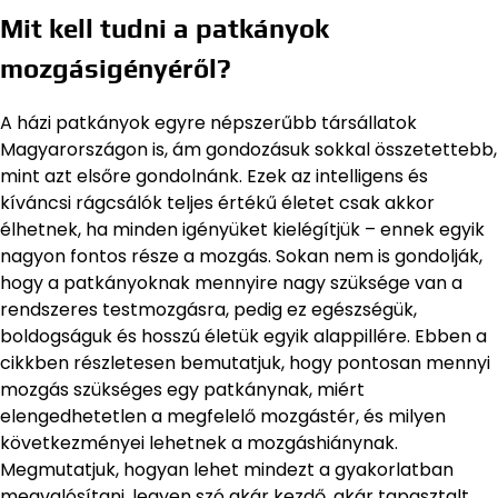
Mit kell tudni a patkányok
mozgásigényéről?
A házi patkányok egyre népszerűbb társállatok
Magyarországon is, ám gondozásuk sokkal összetettebb,
mint azt elsőre gondolnánk. Ezek az intelligens és
kíváncsi rágcsálók teljes értékű életet csak akkor
élhetnek, ha minden igényüket kielégítjük – ennek egyik
nagyon fontos része a mozgás. Sokan nem is gondolják,
hogy a patkányoknak mennyire nagy szüksége van a
rendszeres testmozgásra, pedig ez egészségük,
boldogságuk és hosszú életük egyik alappillére. Ebben a
cikkben részletesen bemutatjuk, hogy pontosan mennyi
mozgás szükséges egy patkánynak, miért
elengedhetetlen a megfelelő mozgástér, és milyen
következményei lehetnek a mozgáshiánynak.
Megmutatjuk, hogyan lehet mindezt a gyakorlatban
megvalósítani, legyen szó akár kezdő, akár tapasztalt