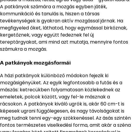
A patkányok számára a mozgás egyben játék,
kommunikáció és tanulás is, hiszen a társas
tevékenységek is gyakran aktív mozgással járnak. Ha
megfigyeled őket, láthatod, hogy egymással birkóznak,
kergetőznek, vagy együtt fedeznek fel új
tereptárgyakat, ami mind azt mutatja, mennyire fontos
számukra a mozgás.
A patkányok mozgásformái
A házi patkányok különböző módokon fejezik ki
mozgásigényüket. Az egyik legfontosabb a futás és a
mászás: ketrecükben folyamatosan közlekednek az
emeletek, polcok között, vagy fel-le másznak a
rácsokon. A patkányok kiváló ugrók is, akár 60 cm-t is
képesek ugrani függőlegesen, és nagy távolságokat is
meg tudnak tenni egy-egy szökkenéssel. Az ásás szintén
fontos természetes viselkedési forma, amit akár a széna