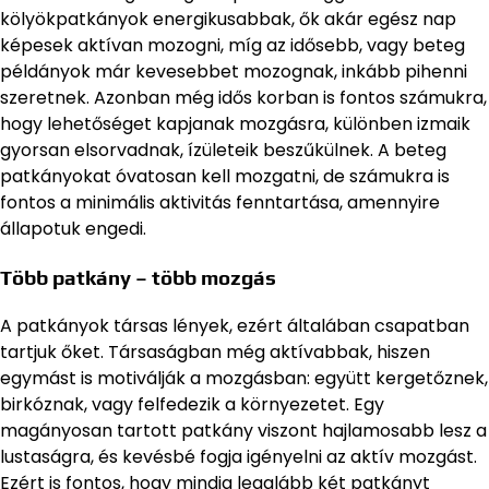
kölyökpatkányok energikusabbak, ők akár egész nap
képesek aktívan mozogni, míg az idősebb, vagy beteg
példányok már kevesebbet mozognak, inkább pihenni
szeretnek. Azonban még idős korban is fontos számukra,
hogy lehetőséget kapjanak mozgásra, különben izmaik
gyorsan elsorvadnak, ízületeik beszűkülnek. A beteg
patkányokat óvatosan kell mozgatni, de számukra is
fontos a minimális aktivitás fenntartása, amennyire
állapotuk engedi.
Több patkány – több mozgás
A patkányok társas lények, ezért általában csapatban
tartjuk őket. Társaságban még aktívabbak, hiszen
egymást is motiválják a mozgásban: együtt kergetőznek,
birkóznak, vagy felfedezik a környezetet. Egy
magányosan tartott patkány viszont hajlamosabb lesz a
lustaságra, és kevésbé fogja igényelni az aktív mozgást.
Ezért is fontos, hogy mindig legalább két patkányt