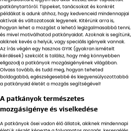
patkánytartóról. Tippeket, tanácsokat és konkrét
példákat is adunk ahhoz, hogy kedvenceid mindennapjai
aktívak és változatosak legyenek. Kitérünk arra is,
hogyan lehet a mozgást a lehető legizgalmasabbá tenni,
és mivel motiválhatod patkányaidat. Azoknak is segítünk,
akiknek kevés a helyük, vagy speciális igényeik vannak.
Az írás végén egy hasznos GYIK (gyakran ismételt
kérdések) szekciót is találsz, hogy még könnyebben
eligazodj a patkányok mozgásigényének világában.
Olvass tovább, és tudd meg, hogyan teheted
boldogabbá, egészségesebbé és kiegyensúlyozottabbá
a patkányaid életét a mozgás segítségével!
A patkányok természetes
mozgásigénye és viselkedése
A patkányok ősei vadon élő állatok, akiknek mindennapi
életük részét képezte a folyamatos mozgás, keresgélés,