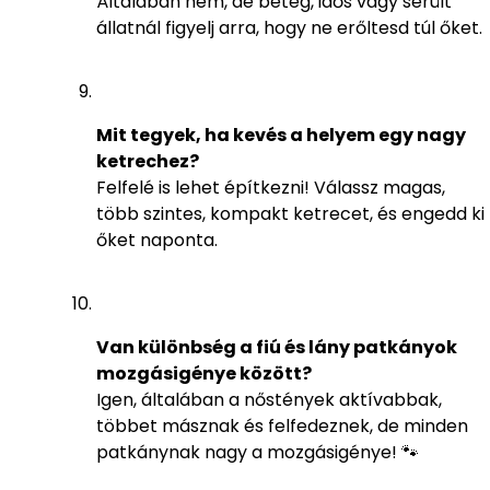
Általában nem, de beteg, idős vagy sérült
állatnál figyelj arra, hogy ne erőltesd túl őket.
Mit tegyek, ha kevés a helyem egy nagy
ketrechez?
Felfelé is lehet építkezni! Válassz magas,
több szintes, kompakt ketrecet, és engedd ki
őket naponta.
Van különbség a fiú és lány patkányok
mozgásigénye között?
Igen, általában a nőstények aktívabbak,
többet másznak és felfedeznek, de minden
patkánynak nagy a mozgásigénye! 🐾