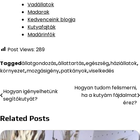
Vadállatok
Madarak
Kedvenceink blogja
Kutyafajták
Madárinfók
Post Views:
289
Tagged
állatgondozás
,
állattartás
,
egészség
,
háziállatok
,
környezet
,
mozgásigény
,
patkányok
,
viselkedés
Hogyan tudom felismerni,
Bejegyzés
Hogyan igényelhetünk
ha a kutyám fájdalmat
segítőkutyát?
navigáció
érez?
Related Posts