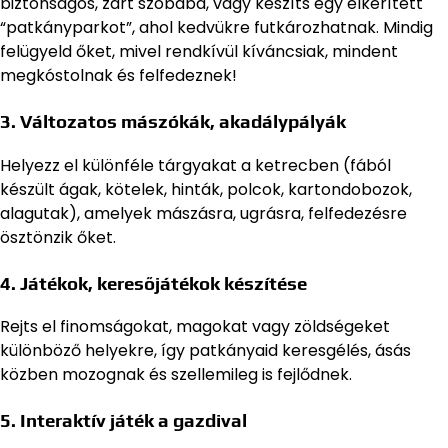
biztonságos, zárt szobába, vagy készíts egy elkerített
“patkányparkot”, ahol kedvükre futkározhatnak. Mindig
felügyeld őket, mivel rendkívül kíváncsiak, mindent
megkóstolnak és felfedeznek!
3.
Változatos mászókák, akadálypályák
Helyezz el különféle tárgyakat a ketrecben (fából
készült ágak, kötelek, hinták, polcok, kartondobozok,
alagutak), amelyek mászásra, ugrásra, felfedezésre
ösztönzik őket.
4.
Játékok, keresőjátékok készítése
Rejts el finomságokat, magokat vagy zöldségeket
különböző helyekre, így patkányaid keresgélés, ásás
közben mozognak és szellemileg is fejlődnek.
5.
Interaktív játék a gazdival