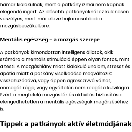
hamar kialakulnak, mert a patkány izmai nem kapnak
elegendő ingert. Az idősebb patkányoknál ez különösen
veszélyes, mert már eleve hajlamosabbak a
mozgásbeszűkülésre.
Mentális egészség – a mozgás szerepe
A patkányok kimondottan intelligens állatok, akik
számára a mentális stimuláció éppen olyan fontos, mint
a testi. A mozgáshiány miatt kialakuló unalom, stressz és
apátia miatt a patkány viselkedése megváltozik:
visszahúzódóvá, vagy éppen agresszívvá válhat,
önmagát rágja, vagy egyáltalán nem reagál a külvilágra.
Ezért a megfelelő mozgástér és aktivitás biztosítása
elengedhetetlen a mentális egészségük megőrzéséhez
is.
Tippek a patkányok aktív életmódjának