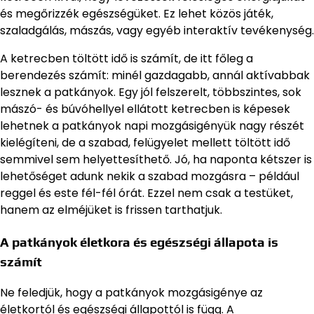
és megőrizzék egészségüket. Ez lehet közös játék,
szaladgálás, mászás, vagy egyéb interaktív tevékenység.
A ketrecben töltött idő is számít, de itt főleg a
berendezés számít: minél gazdagabb, annál aktívabbak
lesznek a patkányok. Egy jól felszerelt, többszintes, sok
mászó- és búvóhellyel ellátott ketrecben is képesek
lehetnek a patkányok napi mozgásigényük nagy részét
kielégíteni, de a szabad, felügyelet mellett töltött idő
semmivel sem helyettesíthető. Jó, ha naponta kétszer is
lehetőséget adunk nekik a szabad mozgásra – például
reggel és este fél-fél órát. Ezzel nem csak a testüket,
hanem az elméjüket is frissen tarthatjuk.
A patkányok életkora és egészségi állapota is
számít
Ne feledjük, hogy a patkányok mozgásigénye az
életkortól és egészségi állapottól is függ. A